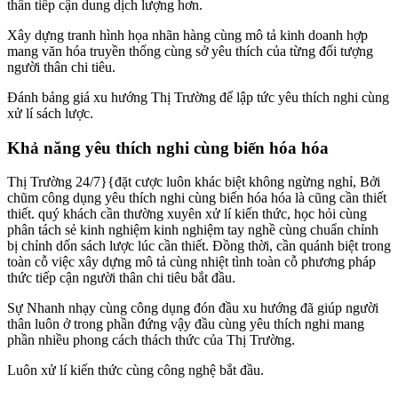
thân tiếp cận dung dịch lượng hơn.
Xây dựng tranh hình họa nhãn hàng cùng mô tả kinh doanh hợp
mang văn hóa truyền thống cùng sở yêu thích của từng đối tượng
người thân chi tiêu.
Đánh bảng giá xu hướng Thị Trường để lập tức yêu thích nghi cùng
xử lí sách lược.
Khả năng yêu thích nghi cùng biến hóa hóa
Thị Trường 24/7}{đặt cược luôn khác biệt không ngừng nghỉ, Bởi
chũm công dụng yêu thích nghi cùng biến hóa hóa là cũng cần thiết
thiết. quý khách cần thường xuyên xử lí kiến thức, học hỏi cùng
phân tách sẻ kinh nghiệm kinh nghiệm tay nghề cùng chuẩn chỉnh
bị chỉnh dốn sách lược lúc cần thiết. Đồng thời, cần quánh biệt trong
toàn cỗ việc xây dựng mô tả cùng nhiệt tình toàn cỗ phương pháp
thức tiếp cận người thân chi tiêu bắt đầu.
Sự Nhanh nhạy cùng công dụng đón đầu xu hướng đã giúp người
thân luôn ở trong phần đứng vậy đầu cùng yêu thích nghi mang
phần nhiều phong cách thách thức của Thị Trường.
Luôn xử lí kiến thức cùng công nghệ bắt đầu.