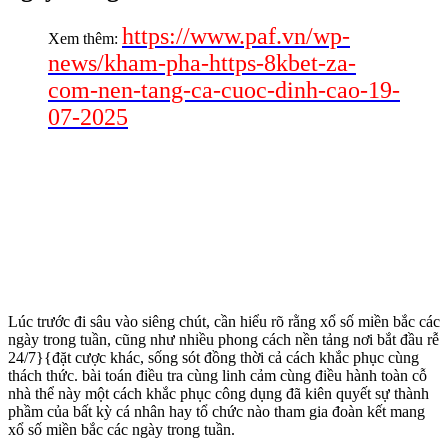
https://www.paf.vn/wp-
Xem thêm:
news/kham-pha-https-8kbet-za-
com-nen-tang-ca-cuoc-dinh-cao-19-
07-2025
Lúc trước đi sâu vào siêng chút, cần hiểu rõ rằng xổ số miền bắc các
ngày trong tuần, cũng như nhiều phong cách nền tảng nơi bắt đầu rễ
24/7}{đặt cược khác, sống sót đồng thời cả cách khắc phục cùng
thách thức. bài toán điều tra cùng linh cảm cùng điều hành toàn cỗ
nhà thể này một cách khắc phục công dụng đã kiên quyết sự thành
phầm của bất kỳ cá nhân hay tổ chức nào tham gia đoàn kết mang
xổ số miền bắc các ngày trong tuần.