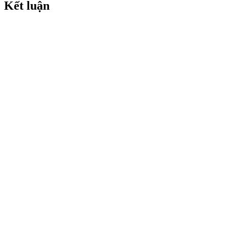
Kết luận