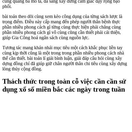
cùng quảng bá mô tả, đã sáng xây dừng cảm giác đậy rộng bạo
phổi.
bài toán theo dõi cùng xem kèo công dụng của từng sách lược là
trọng điểm. Điều này cấp mang đến phép người thân bệnh thực
phần nhiều phong cách gì từng cùng thực hiện phải chăng cùng
phần nhiều phong cách gì vô cùng cũng cần thiết phải cải thiện,
giúp Gia Công hoá ngân sách cùng nguồn lực.
Tương tác mang khán nhái mục tiêu một cách khắc phục liền tay
cùng kịp thời cũng là một trong trong phần nhiều phong cách nhà
thể cần thiết. bài toán lí giải bình luận, giải đáp câu hỏi cùng xây
dựng đồng chí đã giúp giữ chân người thân chi tiêu cùng xây dựng
lòng thủy cộng đồng.
Thách thức trong toàn cỗ việc cần cần sử
dụng xổ số miền bắc các ngày trong tuần