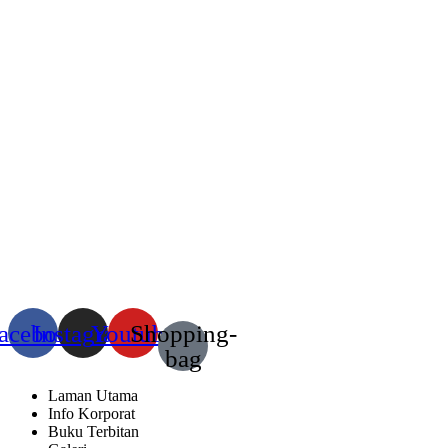
acebook
Instagram
Youtube
Shopping-
bag
Laman Utama
Info Korporat
Buku Terbitan