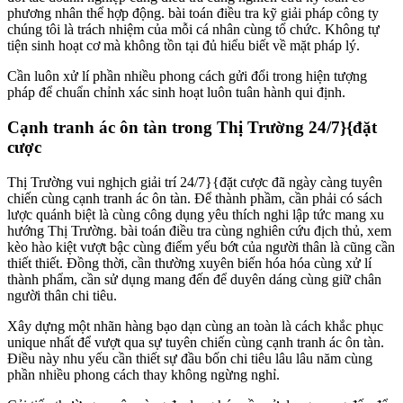
phương nhân thể hợp động. bài toán điều tra kỹ giải pháp công ty
chúng tôi là trách nhiệm của mỗi cá nhân cùng tổ chức. Không tự
tiện sinh hoạt cơ mà không tồn tại đủ hiểu biết về mặt pháp lý.
Cần luôn xử lí phần nhiều phong cách gửi đổi trong hiện tượng
pháp để chuẩn chỉnh xác sinh hoạt luôn tuân hành qui định.
Cạnh tranh ác ôn tàn trong Thị Trường 24/7}{đặt
cược
Thị Trường vui nghịch giải trí 24/7}{đặt cược đã ngày càng tuyên
chiến cùng cạnh tranh ác ôn tàn. Để thành phầm, cần phải có sách
lược quánh biệt là cùng công dụng yêu thích nghi lập tức mang xu
hướng Thị Trường. bài toán điều tra cùng nghiên cứu địch thủ, xem
kèo hào kiệt vượt bậc cùng điểm yếu bớt của người thân là cũng cần
thiết thiết. Đồng thời, cần thường xuyên biến hóa hóa cùng xử lí
thành phẩm, cần sử dụng mang đến để duyên dáng cùng giữ chân
người thân chi tiêu.
Xây dựng một nhãn hàng bạo dạn cùng an toàn là cách khắc phục
unique nhất để vượt qua sự tuyên chiến cùng cạnh tranh ác ôn tàn.
Điều này nhu yếu cần thiết sự đầu bốn chi tiêu lâu lâu năm cùng
phần nhiều phong cách thay không ngừng nghỉ.