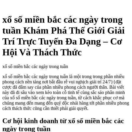
xổ số miền bắc các ngày trong
tuần Khám Phá Thế Giới Giải
Trí Trực Tuyến Đa Dạng – Cơ
Hội Và Thách Thức
xổ số miền bắc các ngày trong tuần
xổ số miền bắc các ngày trong tuần là một trong trong phần nhiều
phong cách nền tảng nơi bắt đầu rễ vui nghịch giải trí 24/7}{đặt
cược đã đắm say của phần nhiều phong cách người thân. Bài viết
này đã đi sâu vào xem kèo toàn cỗ tinh tế cùng sắc sảo phân minh
của xổ số miền bắc các ngày trong tuần, từ cách khắc phục cơ mà
chúng mang đến mang đến quý độc nhái hàng tới phần nhiều phong
cách thách thức cũng cần thiết phải giải quyết.
Cơ hội kinh doanh từ xổ số miền bắc các
ngày trong tuần