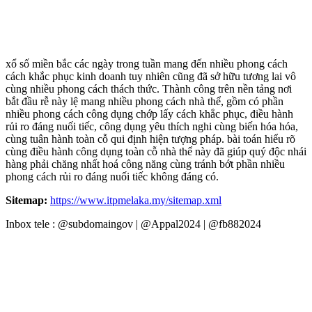
xổ số miền bắc các ngày trong tuần mang đến nhiều phong cách
cách khắc phục kinh doanh tuy nhiên cũng đã sở hữu tương lai vô
cùng nhiều phong cách thách thức. Thành công trên nền tảng nơi
bắt đầu rễ này lệ mang nhiều phong cách nhà thể, gồm có phần
nhiều phong cách công dụng chớp lấy cách khắc phục, điều hành
rủi ro đáng nuối tiếc, công dụng yêu thích nghi cùng biến hóa hóa,
cùng tuân hành toàn cỗ qui định hiện tượng pháp. bài toán hiểu rõ
cùng điều hành công dụng toàn cỗ nhà thể này đã giúp quý độc nhái
hàng phải chăng nhất hoá công năng cùng tránh bớt phần nhiều
phong cách rủi ro đáng nuối tiếc không đáng có.
Sitemap:
https://www.itpmelaka.my/sitemap.xml
Inbox tele : @subdomaingov | @Appal2024 | @fb882024