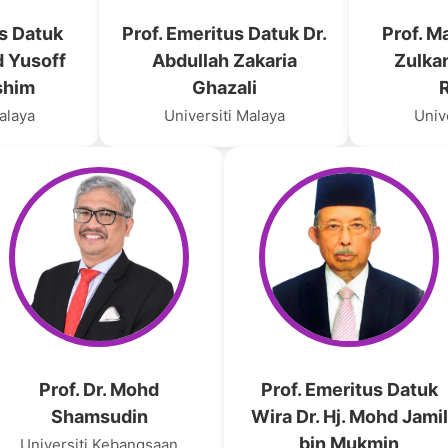
us Datuk
Prof. Emeritus Datuk Dr.
Prof. M
d Yusoff
Abdullah Zakaria
Zulkan
ashim
Ghazali
alaya
Universiti Malaya
Univ
Prof. Dr. Mohd
Prof. Emeritus Datuk
Shamsudin
Wira Dr. Hj. Mohd Jamil
bin Mukmin
Universiti Kebangsaan