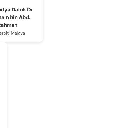
adya Datuk Dr.
ain bin Abd.
Rahman
ersiti Malaya