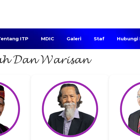
Tentang ITP
MDIC
Galeri
Staf
Hubungi
 𝓓𝓪𝓷 𝓦𝓪𝓻𝓲𝓼𝓪𝓷