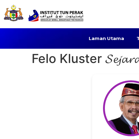
Laman Utama
Felo Kluster 𝓢𝓮𝓳𝓪𝓻𝓪