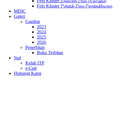
Felo Kluster 𝓢𝓮𝓳𝓪𝓻𝓪𝓱 𝓓𝓪𝓷 𝓦𝓪𝓻𝓲𝓼𝓪𝓷
Felo Kluster 𝓟𝓸𝓵𝓲𝓽𝓲𝓴 𝓓𝓪𝓷 𝓟𝓮𝓷𝓽𝓪𝓭𝓫𝓲𝓻𝓪𝓷
MDIC
Galeri
Gambar
2023
2024
2025
2026
Penerbitan
Buku Terbitan
Staf
Kelab ITP
e-Cuti
Hubungi Kami