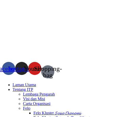
acebook
Instagram
Youtube
Shopping-
bag
Laman Utama
Tentang ITP
Lembaga Pengarah
Visi dan Misi
Carta Organisasi
Felo
Felo Kluster 𝓢𝓸𝓼𝓲𝓸 𝓔𝓴𝓸𝓷𝓸𝓶𝓲