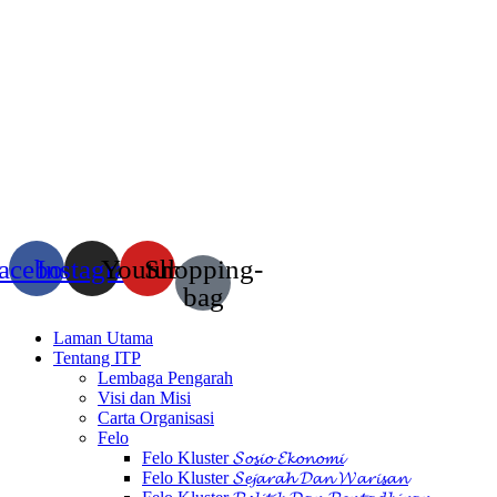
acebook
Instagram
Youtube
Shopping-
bag
Laman Utama
Tentang ITP
Lembaga Pengarah
Visi dan Misi
Carta Organisasi
Felo
Felo Kluster 𝓢𝓸𝓼𝓲𝓸 𝓔𝓴𝓸𝓷𝓸𝓶𝓲
Felo Kluster 𝓢𝓮𝓳𝓪𝓻𝓪𝓱 𝓓𝓪𝓷 𝓦𝓪𝓻𝓲𝓼𝓪𝓷