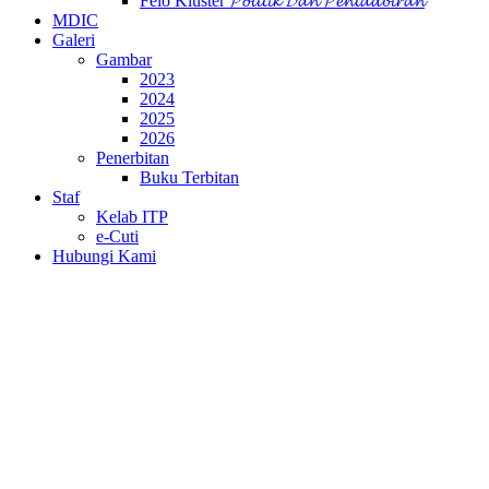
Felo Kluster 𝓟𝓸𝓵𝓲𝓽𝓲𝓴 𝓓𝓪𝓷 𝓟𝓮𝓷𝓽𝓪𝓭𝓫𝓲𝓻𝓪𝓷
MDIC
Galeri
Gambar
2023
2024
2025
2026
Penerbitan
Buku Terbitan
Staf
Kelab ITP
e-Cuti
Hubungi Kami