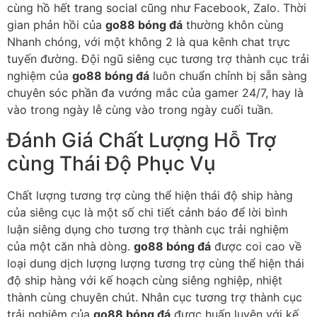
cùng hồ hết trang social cũng như Facebook, Zalo. Thời
gian phản hồi của
go88 bóng đá
thường khôn cùng
Nhanh chóng, với một không 2 là qua kênh chat trực
tuyến đường. Đội ngũ siêng cục tương trợ thành cục trải
nghiệm của
go88 bóng đá
luôn chuẩn chỉnh bị sẵn sàng
chuyên sóc phần đa vướng mắc của gamer 24/7, hay là
vào trong ngày lễ cùng vào trong ngày cuối tuần.
Đánh Giá Chất Lượng Hỗ Trợ
cùng Thái Độ Phục Vụ
Chất lượng tương trợ cùng thể hiện thái độ ship hàng
của siêng cục là một số chi tiết cảnh báo để lời bình
luận siêng dụng cho tương trợ thành cục trải nghiệm
của một căn nhà dòng.
go88 bóng đá
được coi cao về
loại dung dịch lượng lượng tương trợ cùng thể hiện thái
độ ship hàng với kế hoạch cùng siêng nghiệp, nhiệt
thành cùng chuyên chút. Nhân cục tương trợ thành cục
trải nghiệm của
go88 bóng đá
được huấn luyện với kế