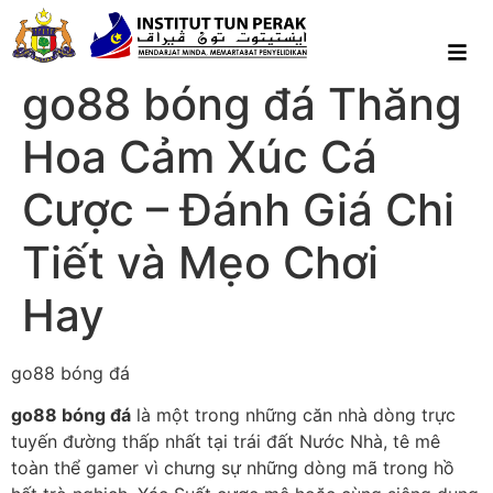
go88 bóng đá Thăng
Hoa Cảm Xúc Cá
Cược – Đánh Giá Chi
Tiết và Mẹo Chơi
Hay
go88 bóng đá
go88 bóng đá
là một trong những căn nhà dòng trực
tuyến đường thấp nhất tại trái đất Nước Nhà, tê mê
toàn thể gamer vì chưng sự những dòng mã trong hồ