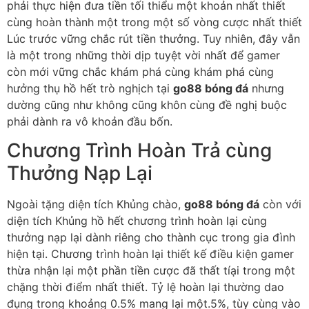
phải thực hiện đưa tiền tối thiểu một khoản nhất thiết
cùng hoàn thành một trong một số vòng cược nhất thiết
Lúc trước vững chắc rút tiền thưởng. Tuy nhiên, đây vẫn
là một trong những thời dịp tuyệt vời nhất để gamer
còn mới vững chắc khám phá cùng khám phá cùng
hưởng thụ hồ hết trò nghịch tại
go88 bóng đá
nhưng
dường cũng như không cũng khôn cùng đề nghị buộc
phải dành ra vô khoản đầu bốn.
Chương Trình Hoàn Trả cùng
Thưởng Nạp Lại
Ngoài tặng diện tích Khủng chào,
go88 bóng đá
còn với
diện tích Khủng hồ hết chương trình hoàn lại cùng
thưởng nạp lại dành riêng cho thành cục trong gia đình
hiện tại. Chương trình hoàn lại thiết kế điều kiện gamer
thừa nhận lại một phần tiền cược đã thất tíại trong một
chặng thời điểm nhất thiết. Tỷ lệ hoàn lại thường dao
đụng trong khoảng 0.5% mang lại một.5%, tùy cùng vào