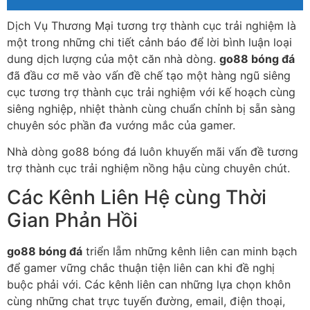
Dịch Vụ Thương Mại tương trợ thành cục trải nghiệm là
một trong những chi tiết cảnh báo để lời bình luận loại
dung dịch lượng của một căn nhà dòng.
go88 bóng đá
đã đầu cơ mẽ vào vấn đề chế tạo một hàng ngũ siêng
cục tương trợ thành cục trải nghiệm với kế hoạch cùng
siêng nghiệp, nhiệt thành cùng chuẩn chỉnh bị sẵn sàng
chuyên sóc phần đa vướng mắc của gamer.
Nhà dòng go88 bóng đá luôn khuyến mãi vấn đề tương
trợ thành cục trải nghiệm nồng hậu cùng chuyên chút.
Các Kênh Liên Hệ cùng Thời
Gian Phản Hồi
go88 bóng đá
triển lẵm những kênh liên can minh bạch
để gamer vững chắc thuận tiện liên can khi đề nghị
buộc phải với. Các kênh liên can những lựa chọn khôn
cùng những chat trực tuyến đường, email, điện thoại,