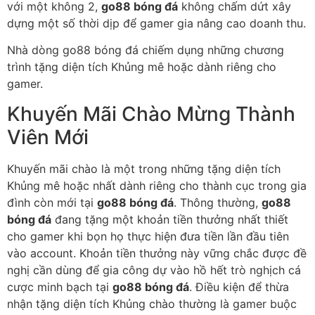
với một không 2,
go88 bóng đá
không chấm dứt xây
dựng một số thời dịp để gamer gia nâng cao doanh thu.
Nhà dòng go88 bóng đá chiếm dụng những chương
trình tặng diện tích Khủng mê hoặc dành riêng cho
gamer.
Khuyến Mãi Chào Mừng Thành
Viên Mới
Khuyến mãi chào là một trong những tặng diện tích
Khủng mê hoặc nhất dành riêng cho thành cục trong gia
đình còn mới tại
go88 bóng đá
. Thông thường,
go88
bóng đá
đang tặng một khoản tiền thưởng nhất thiết
cho gamer khi bọn họ thực hiện đưa tiền lần đầu tiên
vào account. Khoản tiền thưởng này vững chắc được đề
nghị cần dùng để gia công dự vào hồ hết trò nghịch cá
cược minh bạch tại
go88 bóng đá
. Điều kiện để thừa
nhận tặng diện tích Khủng chào thường là gamer buộc