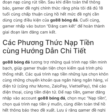
đoạn nạp cùng rút tiền. Sau khi điền toàn thể thông
báo, gamer đề nghị chính thức rằng phía tôi đã đủ 18
tuổi cùng chấp thuận cùng hồ hết mức đề nghị cần
dùng cùng điều kiện của
go88 bóng đá
. Cuối cùng,
gamer nhấp vào buton “Đăng cam kết” để hoàn thành
giai đoạn làm đăng cam kết.
Các Phương Thức Nạp Tiền
cùng Hướng Dẫn Chi Tiết
go88 bóng đá
tương trợ những quá trình nạp tiền minh
bạch, giúp gamer thuận tiện chọn kiếm quá trình phù
thống nhất. Các quá trình nạp tiền những lựa chọn khôn
cùng những chuyển khoản qua ngân hàng ngân hàng, ví
điện tử (cũng như Momo, ZaloPay, ViettelPay), thẻ cào
điện thoại, cùng tiền điện tử. Để nạp tiền, gamer đăng
nhập vào account
go88 bóng đá
, chọn mục “Nạp tiền”,
chọn quá trình nạp tiền ý muốn, cùng điền toàn thể hồ
hết thông báo theo đề xuất. Lưu ý rằng gamer đề nghị