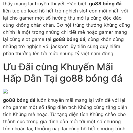
thấy mang lại truyền thuyết. Đặc biệt,
go88 bóng đá
liên tục up load hồ hết trò nghịch slot còn mới nhất, với
lại cho gamer một số hưởng thụ mớ lạ cùng độc đáo
cùng không chán chán. Cơ hội trúng thưởng Khủng cũng
chính là một trong những chi tiết mê hoặc gamer mang
lại cùng slot game tại
go88 bóng đá
, cùng khôn cùng
những trò nghịch với jackpot lũy tiến cùng quý hiếm
phần thưởng lên tới mức những tỷ việt nam đồng.
Ưu Đãi cùng Khuyến Mãi
Hấp Dẫn Tại go88 bóng đá
go88 bóng đá
luôn khuyến mãi mang lại vấn đề với lại
cho gamer một số tặng diện tích Khủng cùng tặng diện
tích Khủng mê hoặc. Từ tặng diện tích Khủng chào cho
thành cục trong gia đình còn mới tới một số chương
trình hoàn lại, thưởng nạp lại cùng hồ hết chương trình