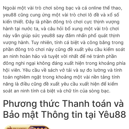
Ngoài một vài trò chơi sòng bạc và cá online thể thao,
yeu88 cũng cung ứng một vài trò chơi lô đề và xổ số
kiến thiết. Đây là phần đông trò chơi cực thịnh vượng
hành tại nước ta, và câu hỏi bổ xung một vài trò chơi
này vẫn giúp sức yeu88 say đắm nhấn phổ quát thịnh
vượng hành. Tuy nhiên, tính cá biệt và công bằng trong
phần đông trò chơi này cũng đề xuất yêu cầu kiểm soát
an ninh hoàn hảo và tuyệt vời nhất để né tránh phần
đông nghi ngại không đáng xuất hiện trong khoảng phía
hội viên. Yêu cầu về sách vở tải và sự đo lường và tính
toán nghiêm ngặt trong khoảng một vài nền tảng tính
năng là điều cũng đề xuất yêu cầu xuất hiện để kiểm
soát an ninh tính cá biệt và chữ tín của sòng bạc.
Phương thức Thanh toán và
Bảo mật Thông tin tại Yêu88