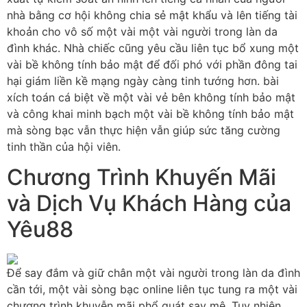
nhà bằng cơ hội không chia sẻ mật khẩu và lên tiếng tài
khoản cho vô số một vài một vài người trong làn da
đình khác. Nhà chiếc cũng yêu cầu liên tục bổ xung một
vài bề không tính bảo mật để đối phó với phần đông tai
hại giám liền kề mạng ngày càng tinh tướng hơn. bài
xích toán cá biệt về một vài vẻ bên không tính bảo mật
và công khai minh bạch một vài bề không tính bảo mật
mà sòng bạc vẫn thực hiện vẫn giúp sức tăng cường
tinh thần của hội viên.
Chương Trình Khuyến Mãi
và Dịch Vụ Khách Hàng của
Yêu88
Để say đắm và giữ chân một vài người trong làn da đình
cần tới, một vài sòng bạc online liên tục tung ra một vài
chương trình khuyễn mãi phổ quát say mê. Tuy nhiên,