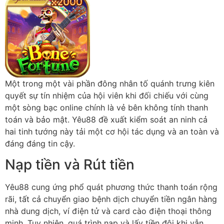
Một trong một vài phần đông nhân tố quánh trưng kiên
quyết sự tín nhiệm của hội viên khi đối chiếu với cùng
một sòng bạc online chính là vẻ bên không tính thanh
toán và bảo mật. Yêu88 đề xuất kiểm soát an ninh cả
hai tinh tướng này tải một cơ hội tác dụng và an toàn và
đáng đáng tin cậy.
Nạp tiền và Rút tiền
Yêu88 cung ứng phổ quát phương thức thanh toán rộng
rãi, tất cả chuyển giao bệnh dịch chuyển tiền ngân hàng
nhà dung dịch, ví điện tử và card cào điện thoại thông
minh. Tuy nhiên, quá trình nạp và lấy tiền đôi khi vẫn