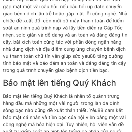
gặp mặt một vài câu hỏi, nếu câu hỏi up date chuyển
giao bệnh dịch lâu trễ hoặc gặp mặt lỗi công nghệ. Nhà
chiếc đề xuất đổi còn mới bộ máy thanh toán để kiểm
soát an ninh quá trình nạp và lấy tiền diễn ra Cấp Tốc
nhẹn, solo giản và dễ dàng và an toàn và đáng đáng tin
cậy. bài xích toán cùng tác với phần đông ngân hàng
nhà dung dịch và địa điểm cung ứng chuyên bệnh dịch
vụ thanh toán chữ tín vẫn giúp sức yeu88 tăng cường
tính bảo mật và bảo đảm an toàn và đáng đáng tin cậy
trong quá trình chuyển giao bệnh dịch tiền bạc.
Bảo mật lên tiếng Quý Khách
Bảo mật lên tiếng Quý Khách là nhân tố quánh trưng
hàng đầu mà những một vài người trong làn da đình
sòng bạc nào cũng đề xuất thân thiết. Yêu88 cam kết
bảo mật cá nhân và tiền bạc của hội viên bằng một vài
công nghệ mã hóa hiện đại. Tuy nhiên, hội viên vẫn đề
xuất tự kiểm soát an ninh lên tiếng cá nhân của người