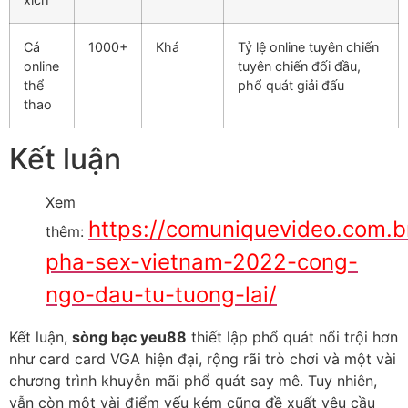
Cá
1000+
Khá
Tỷ lệ online tuyên chiến
online
tuyên chiến đối đầu,
thể
phổ quát giải đấu
thao
Kết luận
Xem
https://comuniquevideo.com.b
thêm:
pha-sex-vietnam-2022-cong-
ngo-dau-tu-tuong-lai/
Kết luận,
sòng bạc yeu88
thiết lập phổ quát nổi trội hơn
như card card VGA hiện đại, rộng rãi trò chơi và một vài
chương trình khuyễn mãi phổ quát say mê. Tuy nhiên,
vẫn còn một vài điểm yếu kém cũng đề xuất yêu cầu