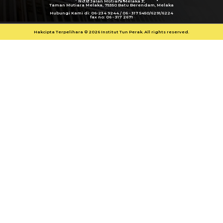
No.6, Jalan Mutiara Melaka 3,
Taman Mutiara Melaka, 75350 Batu Berendam, Melaka
Hubungi Kami di: 06-234 9244 / 06 - 317 5450/6291/6224
fax no: 06 - 317 2671
Hakcipta Terpelihara © 2026 Institut Tun Perak. All rights reserved.