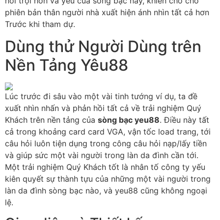
nổi trội hơn và yếu của sòng bạc này, khiến cho cho
phiên bản thân người nhà xuất hiện ánh nhìn tất cả hơn
Trước khi tham dự.
Dùng thử Người Dùng trên
Nền Tảng Yêu88
Lúc trước đi sâu vào một vài tinh tướng ví dụ, ta đề
xuất nhìn nhấn và phản hồi tất cả về trải nghiệm Quý
Khách trên nền tảng của
sòng bạc yeu88
. Điều này tất
cả trong khoảng card card VGA, vận tốc load trang, tới
câu hỏi luôn tiện dụng trong công câu hỏi nạp/lấy tiền
và giúp sức một vài người trong làn da đình cần tới.
Một trải nghiệm Quý Khách tốt là nhân tố công ty yếu
kiên quyết sự thành tựu của những một vài người trong
làn da đình sòng bạc nào, và yeu88 cũng không ngoại
lệ.