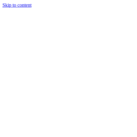
Skip to content