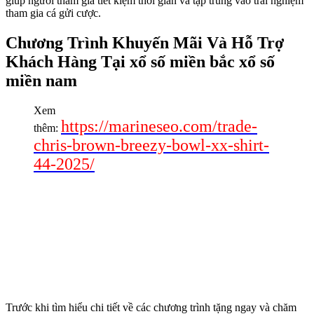
giúp người tham gia tiết kiệm thời gian và tập trung vào trải nghiệm
tham gia cá gửi cược.
Chương Trình Khuyến Mãi Và Hỗ Trợ
Khách Hàng Tại xổ số miền bắc xổ số
miền nam
Xem
https://marineseo.com/trade-
thêm:
chris-brown-breezy-bowl-xx-shirt-
44-2025/
Trước khi tìm hiểu chi tiết về các chương trình tặng ngay và chăm