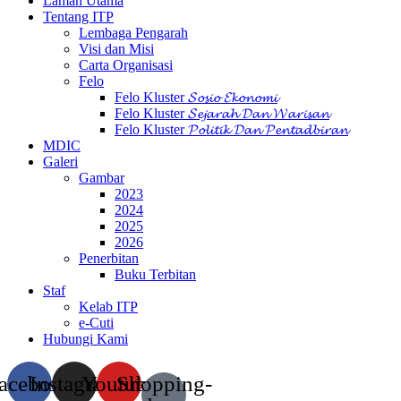
Laman Utama
Tentang ITP
Lembaga Pengarah
Visi dan Misi
Carta Organisasi
Felo
Felo Kluster 𝓢𝓸𝓼𝓲𝓸 𝓔𝓴𝓸𝓷𝓸𝓶𝓲
Felo Kluster 𝓢𝓮𝓳𝓪𝓻𝓪𝓱 𝓓𝓪𝓷 𝓦𝓪𝓻𝓲𝓼𝓪𝓷
Felo Kluster 𝓟𝓸𝓵𝓲𝓽𝓲𝓴 𝓓𝓪𝓷 𝓟𝓮𝓷𝓽𝓪𝓭𝓫𝓲𝓻𝓪𝓷
MDIC
Galeri
Gambar
2023
2024
2025
2026
Penerbitan
Buku Terbitan
Staf
Kelab ITP
e-Cuti
Hubungi Kami
acebook
Instagram
Youtube
Shopping-