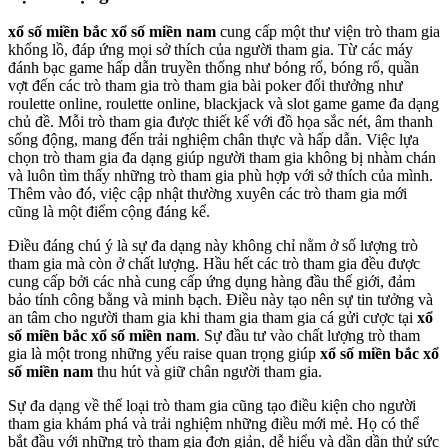
xổ số miền bắc xổ số miền nam
cung cấp một thư viện trò tham gia
khổng lồ, đáp ứng mọi sở thích của người tham gia. Từ các máy
đánh bạc game hấp dẫn truyền thống như bóng rổ, bóng rổ, quần
vợt đến các trò tham gia trò tham gia bài poker đổi thưởng như
roulette online, roulette online, blackjack và slot game game đa dạng
chủ đề. Mỗi trò tham gia được thiết kế với đồ họa sắc nét, âm thanh
sống động, mang đến trải nghiệm chân thực và hấp dẫn. Việc lựa
chọn trò tham gia đa dạng giúp người tham gia không bị nhàm chán
và luôn tìm thấy những trò tham gia phù hợp với sở thích của mình.
Thêm vào đó, việc cập nhật thường xuyên các trò tham gia mới
cũng là một điểm cộng đáng kể.
Điều đáng chú ý là sự đa dạng này không chỉ nằm ở số lượng trò
tham gia mà còn ở chất lượng. Hầu hết các trò tham gia đều được
cung cấp bởi các nhà cung cấp ứng dụng hàng đầu thế giới, đảm
bảo tính công bằng và minh bạch. Điều này tạo nên sự tin tưởng và
an tâm cho người tham gia khi tham gia tham gia cá gửi cược tại
xổ
số miền bắc xổ số miền nam
. Sự đầu tư vào chất lượng trò tham
gia là một trong những yếu raise quan trọng giúp
xổ số miền bắc xổ
số miền nam
thu hút và giữ chân người tham gia.
Sự đa dạng về thể loại trò tham gia cũng tạo điều kiện cho người
tham gia khám phá và trải nghiệm những điều mới mẻ. Họ có thể
bắt đầu với những trò tham gia đơn giản, dễ hiểu và dần dần thử sức