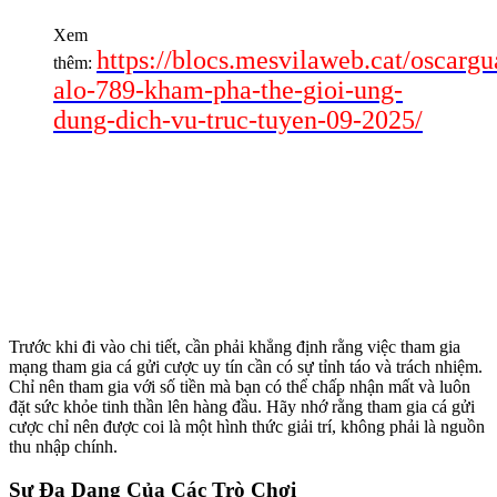
Xem
https://blocs.mesvilaweb.cat/oscargu
thêm:
alo-789-kham-pha-the-gioi-ung-
dung-dich-vu-truc-tuyen-09-2025/
Trước khi đi vào chi tiết, cần phải khẳng định rằng việc tham gia
mạng tham gia cá gửi cược uy tín cần có sự tỉnh táo và trách nhiệm.
Chỉ nên tham gia với số tiền mà bạn có thể chấp nhận mất và luôn
đặt sức khỏe tinh thần lên hàng đầu. Hãy nhớ rằng tham gia cá gửi
cược chỉ nên được coi là một hình thức giải trí, không phải là nguồn
thu nhập chính.
Sự Đa Dạng Của Các Trò Chơi