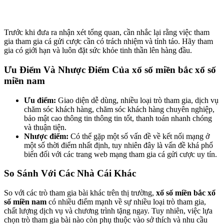
Trước khi đưa ra nhận xét tổng quan, cần nhắc lại rằng việc tham
gia tham gia cá gửi cược cần có trách nhiệm và tỉnh táo. Hãy tham
gia có giới hạn và luôn đặt sức khỏe tinh thần lên hàng đầu.
Ưu Điểm Và Nhược Điểm Của xổ số miền bắc xổ số
miền nam
Ưu điểm:
Giao diện dễ dùng, nhiều loại trò tham gia, dịch vụ
chăm sóc khách hàng, chăm sóc khách hàng chuyên nghiệp,
bảo mật cao thông tin thông tin tốt, thanh toán nhanh chóng
và thuận tiện.
Nhược điểm:
Có thể gặp một số vấn đề về kết nối mạng ở
một số thời điểm nhất định, tuy nhiên đây là vấn đề khá phổ
biến đối với các trang web mạng tham gia cá gửi cược uy tín.
So Sánh Với Các Nhà Cái Khác
So với các trò tham gia bài khác trên thị trường,
xổ số miền bắc xổ
số miền nam
có nhiều điểm mạnh về sự nhiều loại trò tham gia,
chất lượng dịch vụ và chương trình tặng ngay. Tuy nhiên, việc lựa
chọn trò tham gia bài nào còn phụ thuộc vào sở thích và nhu cầu