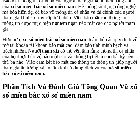
Bảo mật thông tin cá nhân của người tham gia là ưu tiên hàng đầu
của
xổ số miền bắc xổ số miền nam
. Hệ thống sử dụng công nghệ
mã hóa hiện đại để bảo vệ thông tin cá nhân và tài chính của người
tham gia khỏi sự truy cập trái phép. Việc bảo mật cao thông tin
thông tin được thực hiện nghiêm ngặt, bảo mật cao cho người tham
gia.
Hơn nữa,
xổ số miền bắc xổ số miền nam
tuân thủ các quy định về
mở tài khoản tài khoản bảo mật cao, đảm bảo tính minh bạch và
trách nhiệm. Người tham gia có thể yên tâm rằng thông tin cá nhân
của họ được bảo vệ bảo mật cao và không bị tiết lộ cho bất kỳ bên
thứ ba nào. Việc cam kết bảo mật cao thông tin thông tin giúp người
tham gia tin tưởng và an tâm khi sử dụng dịch vụ của
xổ số miền
bắc xổ số miền nam
.
Phân Tích Và Đánh Giá Tổng Quan Về xổ
số miền bắc xổ số miền nam