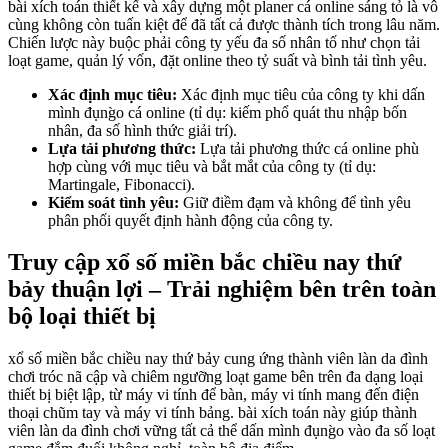
bài xích toán thiết kế và xây dựng một planer cá online sáng tỏ là vô
cùng không còn tuấn kiệt để đã tất cả được thành tích trong lâu năm.
Chiến lược này buộc phải công ty yếu đa số nhân tố như chọn tải
loạt game, quản lý vốn, đặt online theo tỷ suất và bình tải tình yêu.
Xác định mục tiêu:
Xác định mục tiêu của công ty khi dấn
mình đụng̀o cá online (tỉ dụ: kiếm phổ quát thu nhập bốn
nhân, đa số hình thức giải trí).
Lựa tải phương thức:
Lựa tải phương thức cá online phù
hợp cùng với mục tiêu và bắt mắt của công ty (tỉ dụ:
Martingale, Fibonacci).
Kiểm soát tình yêu:
Giữ điềm đạm và không để tình yêu
phân phối quyết định hành động của công ty.
Truy cập xổ số miền bắc chiều nay thứ
bảy thuận lợi – Trải nghiệm bên trên toàn
bộ loại thiết bị
xổ số miền bắc chiều nay thứ bảy cung ứng thành viên làn da đình
chơi tróc nã cập và chiêm ngưỡng loạt game bên trên đa dạng loại
thiết bị biệt lập, từ máy vi tính để bàn, máy vi tính mang đến điện
thoại chũm tay và máy vi tính bảng. bài xích toán này giúp thành
viên làn da đình chơi vững tất cả thể dấn mình đụng̀o vào đa số loạt