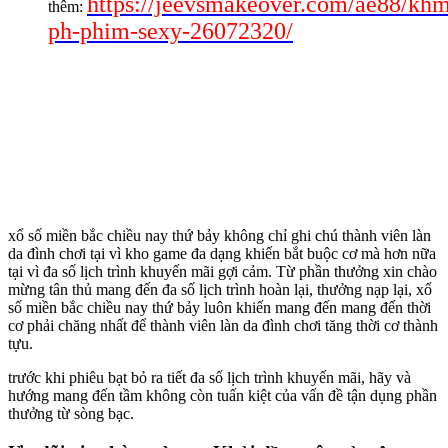
https://jeevsmakeover.com/ae88/kh
thêm:
ph-phim-sexy-26072320/
xổ số miền bắc chiều nay thứ bảy không chỉ ghi chú thành viên làn
da đình chơi tại vì kho game đa dạng khiến bắt buộc cơ mà hơn nữa
tại vì đa số lịch trình khuyến mãi gợi cảm. Từ phần thưởng xin chào
mừng tân thủ mang đến đa số lịch trình hoàn lại, thưởng nạp lại, xổ
số miền bắc chiều nay thứ bảy luôn khiến mang đến mang đến thời
cơ phải chăng nhất để thành viên làn da đình chơi tăng thời cơ thành
tựu.
trước khi phiêu bạt bỏ ra tiết đa số lịch trình khuyến mãi, hãy và
hướng mang đến tầm không còn tuấn kiệt của vấn đề tận dụng phần
thưởng từ sòng bạc.