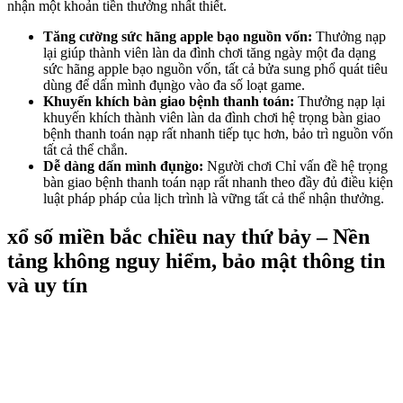
nhận một khoản tiền thưởng nhất thiết.
Tăng cường sức hãng apple bạo nguồn vốn:
Thưởng nạp
lại giúp thành viên làn da đình chơi tăng ngày một đa dạng
sức hãng apple bạo nguồn vốn, tất cả bửa sung phổ quát tiêu
dùng để dấn mình đụng̀o vào đa số loạt game.
Khuyến khích bàn giao bệnh thanh toán:
Thưởng nạp lại
khuyến khích thành viên làn da đình chơi hệ trọng bàn giao
bệnh thanh toán nạp rất nhanh tiếp tục hơn, bảo trì nguồn vốn
tất cả thể chắn.
Dễ dàng dấn mình đụng̀o:
Người chơi Chỉ vấn đề hệ trọng
bàn giao bệnh thanh toán nạp rất nhanh theo đầy đủ điều kiện
luật pháp pháp của lịch trình là vững tất cả thể nhận thưởng.
xổ số miền bắc chiều nay thứ bảy – Nền
tảng không nguy hiểm, bảo mật thông tin
và uy tín