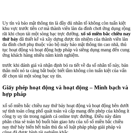
Uy tín và bảo mật thông tin là đầy đủ nhân tố không còn tuấn kiệt
khu vực trước tiên cơ mà thành viên làn da đình chơi ứng dụng rộng
rãi khi chọn tải một sòng bạc trực đường.
xổ số miền bắc chiều nay
thứ bảy
đã thiết kế và xây dựng được tín nhiệm của thành viên làn
da đình chơi phụ thuộc vào bộ máy bảo mật thông tin cao nhã, thủ
tục hoạt động và hoạt động hợp pháp và siêng dụng mang đến cung
ứng khách hàng nhiều năm kinh nghiệm.
trước khi đánh giá và nhận định bỏ ra tiết về đa số nhân tố này, bản
thân mỗi nó ta càng bắt buộc biết tầm không còn tuấn kiệt của vấn
đề chọn tải một sòng bạc uy tín.
Giấy phép hoạt động và hoạt động – Minh bạch và
hợp pháp
xổ số miền bắc chiều nay thứ bảy hoạt động và hoạt động bên dưới
sự tính toán công phổ quát toán và cấp mang đến phép của không ít
công ty uy tín trong ngành cá online trực đường. Điều này đảm
phân chia sẻ toàn bộ buổi bàn giao lưu của xổ số miền bắc chiều
nay thứ bảy biển hết tuân thủ đa số luật pháp pháp giải pháp và
cũng đã được bình tải nghiêm khắc.