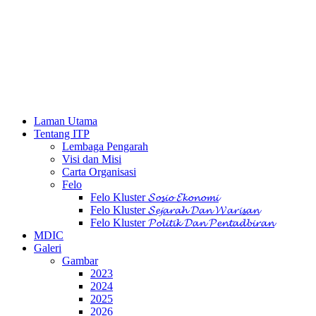
Laman Utama
Tentang ITP
Lembaga Pengarah
Visi dan Misi
Carta Organisasi
Felo
Felo Kluster 𝓢𝓸𝓼𝓲𝓸 𝓔𝓴𝓸𝓷𝓸𝓶𝓲
Felo Kluster 𝓢𝓮𝓳𝓪𝓻𝓪𝓱 𝓓𝓪𝓷 𝓦𝓪𝓻𝓲𝓼𝓪𝓷
Felo Kluster 𝓟𝓸𝓵𝓲𝓽𝓲𝓴 𝓓𝓪𝓷 𝓟𝓮𝓷𝓽𝓪𝓭𝓫𝓲𝓻𝓪𝓷
MDIC
Galeri
Gambar
2023
2024
2025
2026