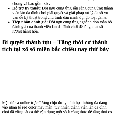
chóng và bao gồm xác.
Hỗ trợ kỹ thuật:
Đội ngũ cung ứng sẵn sàng cung ứng thành
viên làn da đình chơi giải quyết và giải pháp xử lý đa số vụ
vấn đề kỹ thuật trong chu trình dấn mình đụng̀o loạt game.
Tiếp nhận đánh giá:
Đội ngũ cung ứng nghênh đón toàn bộ
đánh giá của thành viên làn da đình chơi để tăng chất số
lượng hàng hóa.
Bí quyết thành tựu – Tăng thời cơ thành
tích tại xổ số miền bắc chiều nay thứ bảy
Mặc dù cá online trực đường chịu đựng hình họa hưởng đa dạng
vào nhân tố red color may mắn, tuy nhiên thành viên làn da đình
chơi đã vững tất cả thể vận dụng một số ít công thức để tăng thời cơ