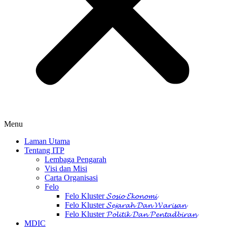
Menu
Laman Utama
Tentang ITP
Lembaga Pengarah
Visi dan Misi
Carta Organisasi
Felo
Felo Kluster 𝓢𝓸𝓼𝓲𝓸 𝓔𝓴𝓸𝓷𝓸𝓶𝓲
Felo Kluster 𝓢𝓮𝓳𝓪𝓻𝓪𝓱 𝓓𝓪𝓷 𝓦𝓪𝓻𝓲𝓼𝓪𝓷
Felo Kluster 𝓟𝓸𝓵𝓲𝓽𝓲𝓴 𝓓𝓪𝓷 𝓟𝓮𝓷𝓽𝓪𝓭𝓫𝓲𝓻𝓪𝓷
MDIC