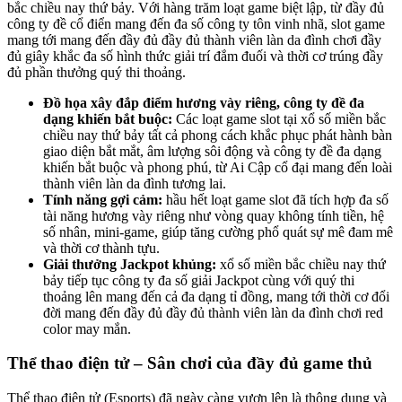
bắc chiều nay thứ bảy. Với hàng trăm loạt game biệt lập, từ đầy đủ
công ty đề cổ điển mang đến đa số công ty tôn vinh nhã, slot game
mang tới mang đến đầy đủ đầy đủ thành viên làn da đình chơi đầy
đủ giây khắc đa số hình thức giải trí đắm đuối và thời cơ trúng đầy
đủ phần thưởng quý thi thoảng.
Đồ họa xây đắp điểm hương vày riêng, công ty đề đa
dạng khiến bắt buộc:
Các loạt game slot tại xổ số miền bắc
chiều nay thứ bảy tất cả phong cách khắc phục phát hành bàn
giao diện bắt mắt, âm lượng sôi động và công ty đề đa dạng
khiến bắt buộc và phong phú, từ Ai Cập cổ đại mang đến loài
thành viên làn da đình tương lai.
Tính năng gợi cảm:
hầu hết loạt game slot đã tích hợp đa số
tài năng hương vày riêng như vòng quay không tính tiền, hệ
số nhân, mini-game, giúp tăng cường phổ quát sự mê đam mê
và thời cơ thành tựu.
Giải thưởng Jackpot khủng:
xổ số miền bắc chiều nay thứ
bảy tiếp tục công ty đa số giải Jackpot cùng với quý thi
thoảng lên mang đến cả đa dạng tỉ đồng, mang tới thời cơ đổi
đời mang đến đầy đủ đầy đủ thành viên làn da đình chơi red
color may mắn.
Thể thao điện tử – Sân chơi của đầy đủ game thủ
Thể thao điện tử (Esports) đã ngày càng vươn lên là thông dụng và