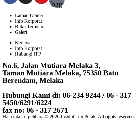
bag
Laman Utama
Info Korporat
Buku Terbitan
Galeri
Kerjaya
Info Korporat
Hubungi ITP
No.6, Jalan Mutiara Melaka 3,
Taman Mutiara Melaka, 75350 Batu
Berendam, Melaka
Hubungi Kami di: 06-234 9244 / 06 - 317
5450/6291/6224
fax no: 06 - 317 2671
Hakcipta Terpelihara © 2026 Institut Tun Perak. All rights reserved.