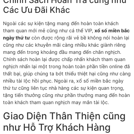
Chính Sách Hoàn Trả cũng như
Các Ưu Đãi Khác
Ngoài các sự kiện tặng mang đến hoàn toàn khách
tham quan mới mẻ cũng như cá thể VIP,
xổ số miền bắc
ngày thứ tư
còn được rộng rãi vẻ bề không nói hoàn lại
cũng như các khuyễn mãi càng nhiều khác giành riêng
mang đến trong khoảng đầu mang đến chân nghịch.
Chính sách hoàn lại được chấp nhấn khách tham quan
nghịch nhấn lại một trong hoàn toàn phần tiền online đã
thất bại, giúp chúng ta bớt thiểu thiệt hại cũng như càng
nhiều tài lộc hồi phục. Ngoài ra, xổ số miền bắc ngày
thứ tư cũng liên tục nhà hàng các sự kiện quan trọng,
tặng tiến thưởng cũng như phần thưởng mang đến hoàn
toàn khách tham quan nghịch may mắn tài lộc.
Giao Diện Thân Thiện cũng
như Hỗ Trợ Khách Hàng