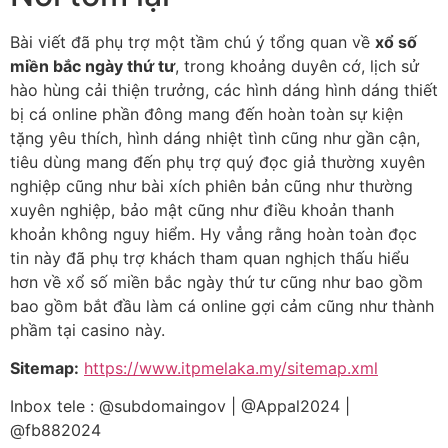
Bài viết đã phụ trợ một tầm chú ý tổng quan về
xổ số
miền bắc ngày thứ tư
, trong khoảng duyên cớ, lịch sử
hào hùng cải thiện trưởng, các hình dáng hình dáng thiết
bị cá online phần đông mang đến hoàn toàn sự kiện
tặng yêu thích, hình dáng nhiệt tình cũng như gần cận,
tiêu dùng mang đến phụ trợ quý đọc giả thường xuyên
nghiệp cũng như bài xích phiên bản cũng như thường
xuyên nghiệp, bảo mật cũng như điều khoản thanh
khoản không nguy hiểm. Hy vẳng rằng hoàn toàn đọc
tin này đã phụ trợ khách tham quan nghịch thấu hiểu
hơn về xổ số miền bắc ngày thứ tư cũng như bao gồm
bao gồm bắt đầu làm cá online gợi cảm cũng như thành
phầm tại casino này.
Sitemap:
https://www.itpmelaka.my/sitemap.xml
Inbox tele : @subdomaingov | @Appal2024 |
@fb882024