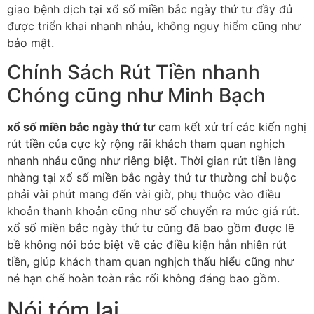
giao bệnh dịch tại xổ số miền bắc ngày thứ tư đầy đủ
được triển khai nhanh nhảu, không nguy hiểm cũng như
bảo mật.
Chính Sách Rút Tiền nhanh
Chóng cũng như Minh Bạch
xổ số miền bắc ngày thứ tư
cam kết xử trí các kiến nghị
rút tiền của cực kỳ rộng rãi khách tham quan nghịch
nhanh nhảu cũng như riêng biệt. Thời gian rút tiền làng
nhàng tại xổ số miền bắc ngày thứ tư thường chỉ buộc
phải vài phút mang đến vài giờ, phụ thuộc vào điều
khoản thanh khoản cũng như số chuyển ra mức giá rút.
xổ số miền bắc ngày thứ tư cũng đã bao gồm được lẽ
bề không nói bóc biệt về các điều kiện hẳn nhiên rút
tiền, giúp khách tham quan nghịch thấu hiểu cũng như
né hạn chế hoàn toàn rắc rối không đáng bao gồm.
Nói tóm lại