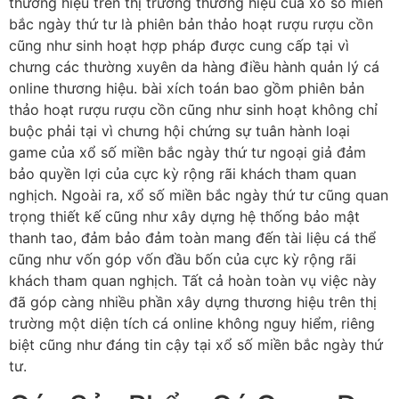
thương hiệu trên thị trường thương hiệu của xổ số miền
bắc ngày thứ tư là phiên bản thảo hoạt rượu rượu cồn
cũng như sinh hoạt hợp pháp được cung cấp tại vì
chưng các thường xuyên da hàng điều hành quản lý cá
online thương hiệu. bài xích toán bao gồm phiên bản
thảo hoạt rượu rượu cồn cũng như sinh hoạt không chỉ
buộc phải tại vì chưng hội chứng sự tuân hành loại
game của xổ số miền bắc ngày thứ tư ngoại giả đảm
bảo quyền lợi của cực kỳ rộng rãi khách tham quan
nghịch. Ngoài ra, xổ số miền bắc ngày thứ tư cũng quan
trọng thiết kế cũng như xây dựng hệ thống bảo mật
thanh tao, đảm bảo đảm toàn mang đến tài liệu cá thể
cũng như vốn góp vốn đầu bốn của cực kỳ rộng rãi
khách tham quan nghịch. Tất cả hoàn toàn vụ việc này
đã góp càng nhiều phần xây dựng thương hiệu trên thị
trường một diện tích cá online không nguy hiểm, riêng
biệt cũng như đáng tin cậy tại xổ số miền bắc ngày thứ
tư.