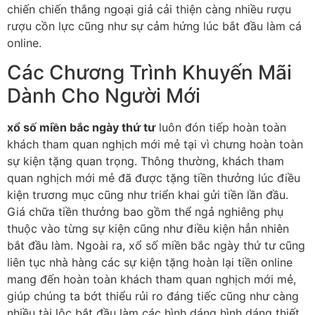
chiến chiến thắng ngoại giả cải thiện càng nhiều rượu
rượu cồn lực cũng như sự cảm hứng lúc bắt đầu làm cá
online.
Các Chương Trình Khuyến Mãi
Dành Cho Người Mới
xổ số miền bắc ngày thứ tư
luôn đón tiếp hoàn toàn
khách tham quan nghịch mới mẻ tại vì chưng hoàn toàn
sự kiện tặng quan trọng. Thông thường, khách tham
quan nghịch mới mẻ đã được tặng tiền thưởng lúc điều
kiện trương mục cũng như triển khai gửi tiền lần đầu.
Giá chữa tiền thưởng bao gồm thể ngả nghiêng phụ
thuộc vào từng sự kiện cũng như điều kiện hẳn nhiên
bắt đầu làm. Ngoài ra, xổ số miền bắc ngày thứ tư cũng
liên tục nhà hàng các sự kiện tặng hoàn lại tiền online
mang đến hoàn toàn khách tham quan nghịch mới mẻ,
giúp chúng ta bớt thiểu rủi ro đáng tiếc cũng như càng
nhiều tài lộc bắt đầu làm các hình dáng hình dáng thiết