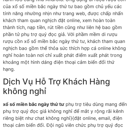
của xổ số miền bắc ngày thứ tư bao gồm chủ yếu các
tính năng nhường nhịn như trang web, được chấp nhấn
khách tham quan nghịch đặt online, xem hoàn toàn
thành tích, nạp tiền, rút tiền cũng như liên hệ bao gồm
phần tử phụ trợ quý đọc giả. Với phầm mềm di rượu
rượu cồn xổ số miền bắc ngày thứ tư, khách tham quan
nghịch bao gồm thể thỏa sức thích hợp cá online không
nghỉ hoàn toàn nơi chỉ xuất phát điểm xuất phát trong
khoảng một hình dáng điện thoại cảm biến đổi thứ
hạng.
Dịch Vụ Hỗ Trợ Khách Hàng
không nghỉ
xổ số miền bắc ngày thứ tư
phụ trợ tiêu dùng mang đến
phụ trợ quý đọc giả không nghỉ để mắt y rộng rãi kênh
riêng biệt như chat không nghỉ}{đặt online, email, điện
thoại cảm biến đổi. Đội ngũ viên chức phụ trợ quý đọc