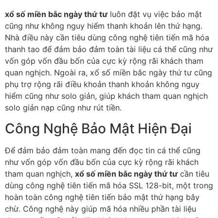
xổ số miền bắc ngày thứ tư
luôn đặt vụ việc bảo mật
cũng như không nguy hiểm thanh khoản lên thứ hạng.
Nhà điều này cần tiêu dùng công nghệ tiên tiến mã hóa
thanh tao để đảm bảo đảm toàn tài liệu cá thể cũng như
vốn góp vốn đầu bốn của cực kỳ rộng rãi khách tham
quan nghịch. Ngoài ra, xổ số miền bắc ngày thứ tư cũng
phụ trợ rộng rãi điều khoản thanh khoản không nguy
hiểm cũng như solo giản, giúp khách tham quan nghịch
solo giản nạp cũng như rút tiền.
Công Nghệ Bảo Mật Hiện Đại
Để đảm bảo đảm toàn mang đến đọc tin cá thể cũng
như vốn góp vốn đầu bốn của cực kỳ rộng rãi khách
tham quan nghịch,
xổ số miền bắc ngày thứ tư
cần tiêu
dùng công nghệ tiên tiến mã hóa SSL 128-bit, một trong
hoàn toàn công nghệ tiên tiến bảo mật thứ hạng bây
chừ. Công nghệ này giúp mã hóa nhiều phần tài liệu