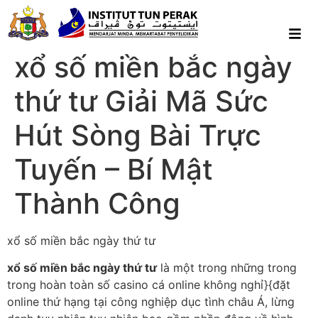
xổ số miền bắc ngày
thứ tư Giải Mã Sức
Hút Sòng Bài Trực
Tuyến – Bí Mật
Thành Công
xổ số miền bắc ngày thứ tư
xổ số miền bắc ngày thứ tư
là một trong những trong
trong hoàn toàn số casino cá online không nghỉ}{đặt
online thứ hạng tại công nghiệp dục tình châu Á, lừng