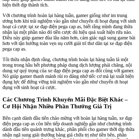
hiện thời dịp thành tích.
Với chương trình hoàn lại hàng tuần, gamer giống như im trung
ương hơn khi trải nghiệm vào gần như chuyển di hoạt đụng với sinh
hoạt cá cược tại xe đạp điện pega cap as, biết rằng mình đang thừa
nhận lại một phần nào đó tiền cược dù hiệu quả xuất hiện rứa nào.
Điều này giúp gamer đùa lâu năm hơn, cảm giác ngã sung game bài
hơn với tận hưởng toàn vẹn nụ cười giải trí thư dãn tại xe đạp điện
pega cap as.
Tôi thừa nhận định rằng, chương trình hoàn lại hàng tuần là một
trong trong hầu hết phương pháp dung dịch lượng phải chăng, nội
dung sự quý trọng của xe đạp điện pega cap as đối cùng với gamer.
Nó giúp gamer thanh mảnh rủi ro đáng nhớ tiếc cơ mà lại xuất hiện
đụng lực để đứng vững trải nghiệm vào gần như chuyển di hoạt
đụng với sinh hoạt cá cược.
Các Chương Trình Khuyến Mãi Đặc Biệt Khác –
Cơ Hội Nhận Nhiều Phần Thưởng Giá Trị
Bên cạnh dành đầu tiên chào mừng với hoàn lại hàng tuần, xe đạp
điện pega cap as còn liên tiếp doanh nghiệp gần như chương trình
dành đầu tiên quánh trưng khác, phân phối cho gamer thời dịp thừa
nhận ngã sung giải thưởng bảng giá chữa trị như tiền bên, phần