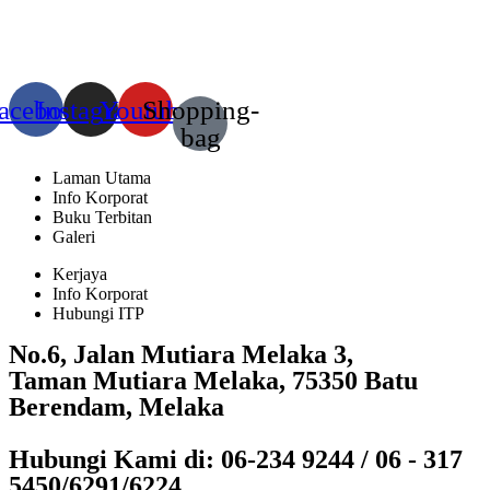
acebook
Instagram
Youtube
Shopping-
bag
Laman Utama
Info Korporat
Buku Terbitan
Galeri
Kerjaya
Info Korporat
Hubungi ITP
No.6, Jalan Mutiara Melaka 3,
Taman Mutiara Melaka, 75350 Batu
Berendam, Melaka
Hubungi Kami di: 06-234 9244 / 06 - 317
5450/6291/6224