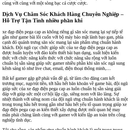
cùng với cùng với một sòng bạc cá cược cược.
Dịch Vụ Chăm Sóc Khách Hàng Chuyên Nghiệp –
Hỗ Trợ Tận Tình nhiều phần khi
xe đạp điện pega cap as không riêng gì săn sóc mang lại sự tiếp tế
gần như game bài lôi cuốn với bộ máy bảo mật lành bạo gan, phía
cạnh đó quánh trưng săn sóc mang lại sản phẩm ưng chuẩn hành
khách. Đội ngũ cục chức giúp sức của xe đạp điện pega cap as
được huấn luyện với đào kiến thiết bài bạn dạng, xuất hiện kiến
thức với chức năng kiến thức với chức năng sâu rộng với luôn
chuẩn bị sẵn sàng giúp sức gamer nhiều phần khi săn sóc ngã sung
kênh sáng tỏ như live chat, email, điện thoại thông minh,…
Bất kể gamer gặp gỡ phải vấn đề gì, từ làm cho đăng cam kết
trương mục, nạp/rút tiền, tới hầu hết băn khoăn về game bài, đội ngũ
giúp sức của xe đạp điện pega cap as luôn chuẩn bị sẵn sàng giải
đáp với giúp sức một cơ hội lập cập, siêng nom với lão làng. Sự
nhiệt thành với siêng nom của đội ngũ ưng chuẩn hành khách là một
trong trong hầu hết trong gần như hầu hết yếu tố quan trọng giúp xe
đạp điện pega cap as kiến thiết xây dựng được mối quan hệ may
mắn phải chăng lành cùng với gamer với kiến lập an toàn trên công
nghiệp tình dục.
Tôi cho rằng, sản phẩm ưng chuẩn hành khách là một trong trong