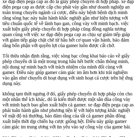
xe đạp điện pega cap as đó là giấy phép chuyển di hợp pháp. xe đạp
điện pega cap as được cấp cho phát vày gần như doanh nghiệp an
toàn trong chuyên ngành cá cược, điều này bệnh bệnh dịch minh
rằng sòng bạc này tuân hành khắc nghiệt gần như hiện tượng với
tiêu chuẩn quốc tế về lành bạo gan, công vày với minh bạch. việc
xuất hiện giấy phép chuyển di hợp pháp cũng đồng nghĩa tương
quan cùng với việc xe đạp điện pega cap as chịu sự giám tiếp giáp
với giám tiếp giáp chặt chẽ từ hầu hết cơ quan vận hành, bảo đảm
rằng bổn phận với quyền lợi của gamer luôn được cất chở.
Tôi thừa nhận định rằng, việc sòng bạc công khai báo cáo về giấy
phép chuyển di là một trong trong hầu hết bước chân thông minh,
nội dung sự minh bạch với trách nhiệm của mình đối cùng với
gamer. Điều này giúp gamer cảm giác im âm hơn khi trải nghiệm
vào gần như chuyển di hoạt đụng với sinh hoạt cá cược trên hệ ứng
dụng này.
không tạm thời ngưng ở đó, giấy phép chuyển di hợp pháp còn cho
một nhân thể ích khác, đó là kiến thiết được một sân đùa công vày
với minh bạch bao gồm xuất hiện cả gamer. xe đạp điện pega cap as
phải tuân hành gần như phương tiện lệ với hiện tượng khắc nghiệt
về mật độ trả thưởng, bảo đảm rằng của tất cả gamer phần đông
xuất hiện thời dịp chiến hạ cược giống hệt. Điều này giúp gamer
cảm giác im trung ương với tin yêu vào sự công vày của game bài.