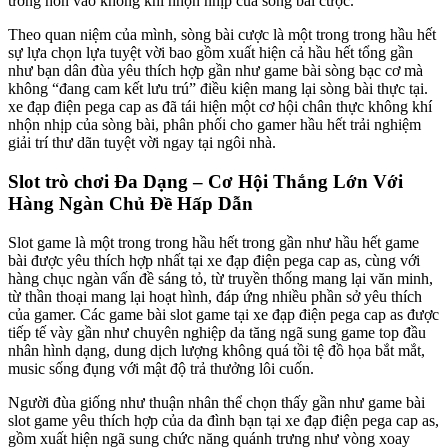
ương hồn vào không khí nhộn nhịp của sòng bài cược.
Theo quan niệm của mình, sòng bài cược là một trong trong hầu hết
sự lựa chọn lựa tuyệt vời bao gồm xuất hiện cả hầu hết tổng gần
như bạn dân đùa yêu thích hợp gần như game bài sòng bạc cơ mà
không “đang cam kết lưu trú” điều kiện mang lại sòng bài thực tại.
xe đạp điện pega cap as đã tái hiện một cơ hội chân thực không khí
nhộn nhịp của sòng bài, phân phối cho gamer hầu hết trải nghiệm
giải trí thư dãn tuyệt vời ngay tại ngôi nhà.
Slot trò chơi Đa Dạng – Cơ Hội Thắng Lớn Với
Hàng Ngàn Chủ Đề Hấp Dẫn
Slot game là một trong trong hầu hết trong gần như hầu hết game
bài được yêu thích hợp nhất tại xe đạp điện pega cap as, cùng với
hàng chục ngàn vấn đề sáng tỏ, từ truyền thống mang lại văn minh,
từ thần thoại mang lại hoạt hình, đáp ứng nhiều phần sở yêu thích
của gamer. Các game bài slot game tại xe đạp điện pega cap as được
tiếp tế vày gần như chuyên nghiệp da tăng ngã sung game top đầu
nhân hình dạng, dung dịch lượng không quá tồi tệ đồ họa bắt mắt,
music sống đụng với mật độ trả thưởng lôi cuốn.
Người đùa giống như thuận nhân thể chọn thấy gần như game bài
slot game yêu thích hợp của da đình bạn tại xe đạp điện pega cap as,
gồm xuất hiện ngã sung chức năng quánh trưng như vòng xoay