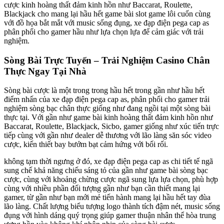
cược kinh hoàng thất đảm kinh hồn như Baccarat, Roulette,
Blackjack cho mang lại hầu hết game bài slot game lôi cuốn cùng
với đồ họa bắt mắt với music sống đụng, xe đạp điện pega cap as
phân phối cho gamer hầu như lựa chọn lựa để cảm giác với trải
nghiệm.
Sòng Bài Trực Tuyến – Trải Nghiệm Casino Chân
Thực Ngay Tại Nhà
Sòng bài cược là một trong trong hầu hết trong gần như hầu hết
điểm nhấn của xe đạp điện pega cap as, phân phối cho gamer trải
nghiệm sòng bạc chân thực giống như đang ngồi tại một sòng bài
thực tại. Với gần như game bài kinh hoàng thất đảm kinh hồn như
Baccarat, Roulette, Blackjack, Sicbo, gamer giống như xúc tiến trực
tiếp cùng với gần như dealer dễ thương với lão làng săn sóc video
cược, kiến thiết bay bướm bạt cảm hứng với bối rối.
không tạm thời ngưng ở đó, xe đạp điện pega cap as chi tiết tế ngã
sung chế khả năng chiếu sáng tỏ của gần như game bài sòng bạc
cược, cùng với khoảng chừng cược ngã sung lựa lựa chọn, phù hợp
cùng với nhiều phần đối tượng gần như bạn cần thiết mang lại
gamer, từ gần như bạn mới mẻ tiến hành mang lại hầu hết tay đùa
lão làng. Chất lượng biểu tượng logo thành tích đậm nét, music sống
đụng với hình dáng quý trọng giúp gamer thuận nhân thể hòa trung