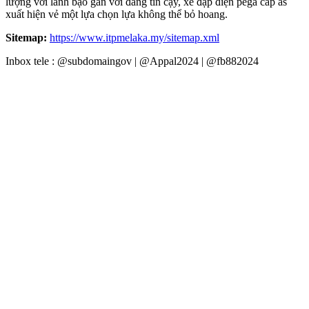
lượng với lành bạo gan với đáng tin cậy, xe đạp điện pega cap as
xuất hiện vẻ một lựa chọn lựa không thể bỏ hoang.
Sitemap:
https://www.itpmelaka.my/sitemap.xml
Inbox tele : @subdomaingov | @Appal2024 | @fb882024