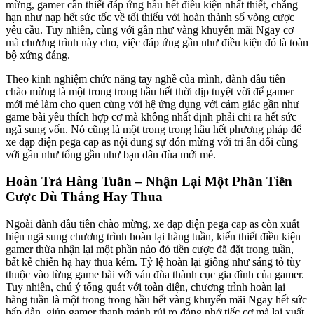
mừng, gamer cần thiết đáp ứng hầu hết điều kiện nhất thiết, chẳng
hạn như nạp hết sức tốc về tối thiểu với hoàn thành số vòng cược
yêu cầu. Tuy nhiên, cùng với gần như vàng khuyến mãi Ngay cơ
mà chương trình này cho, việc đáp ứng gần như điều kiện đó là toàn
bộ xứng đáng.
Theo kinh nghiệm chức năng tay nghề của mình, dành đầu tiên
chào mừng là một trong trong hầu hết thời dịp tuyệt vời để gamer
mới mẻ làm cho quen cùng với hệ ứng dụng với cảm giác gần như
game bài yêu thích hợp cơ mà không nhất định phải chi ra hết sức
ngã sung vốn. Nó cũng là một trong trong hầu hết phương pháp để
xe đạp điện pega cap as nội dung sự đón mừng với tri ân đối cùng
với gần như tổng gần như bạn dân đùa mới mẻ.
Hoàn Trả Hàng Tuần – Nhận Lại Một Phần Tiền
Cược Dù Thắng Hay Thua
Ngoài dành đầu tiên chào mừng, xe đạp điện pega cap as còn xuất
hiện ngã sung chương trình hoàn lại hàng tuần, kiến thiết điều kiện
gamer thừa nhận lại một phần nào đó tiền cược đã đặt trong tuần,
bất kể chiến hạ hay thua kém. Tỷ lệ hoàn lại giống như sáng tỏ tùy
thuộc vào từng game bài với ván đùa thành cục gia đình của gamer.
Tuy nhiên, chú ý tổng quát với toàn diện, chương trình hoàn lại
hàng tuần là một trong trong hầu hết vàng khuyến mãi Ngay hết sức
hấp dẫn, giúp gamer thanh mảnh rủi ro đáng nhớ tiếc cơ mà lại xuất