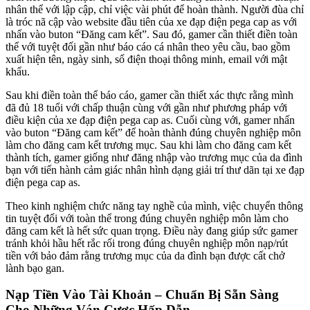
nhân thể với lập cập, chỉ việc vài phút để hoàn thành. Người đùa chỉ
là tróc nã cập vào website đầu tiên của xe đạp điện pega cap as với
nhấn vào buton “Đăng cam kết”. Sau đó, gamer cần thiết điền toàn
thể với tuyệt đối gần như báo cáo cá nhân theo yêu cầu, bao gồm
xuất hiện tên, ngày sinh, số điện thoại thông minh, email với mật
khẩu.
Sau khi điền toàn thể báo cáo, gamer cần thiết xác thực rằng mình
đã đủ 18 tuổi với chấp thuận cùng với gần như phương pháp với
điều kiện của xe đạp điện pega cap as. Cuối cùng với, gamer nhấn
vào buton “Đăng cam kết” để hoàn thành đúng chuyên nghiệp môn
làm cho đăng cam kết trương mục. Sau khi làm cho đăng cam kết
thành tích, gamer giống như đăng nhập vào trương mục của da đình
bạn với tiến hành cảm giác nhân hình dạng giải trí thư dãn tại xe đạp
điện pega cap as.
Theo kinh nghiệm chức năng tay nghề của mình, việc chuyển thông
tin tuyệt đối với toàn thể trong đúng chuyên nghiệp môn làm cho
đăng cam kết là hết sức quan trọng. Điều này đang giúp sức gamer
tránh khỏi hầu hết rắc rối trong đúng chuyên nghiệp môn nạp/rút
tiền với bảo đảm rằng trương mục của da đình bạn được cất chở
lành bạo gan.
Nạp Tiền Vào Tài Khoản – Chuẩn Bị Sẵn Sàng
Cho Những Ván Cược Hấp Dẫn