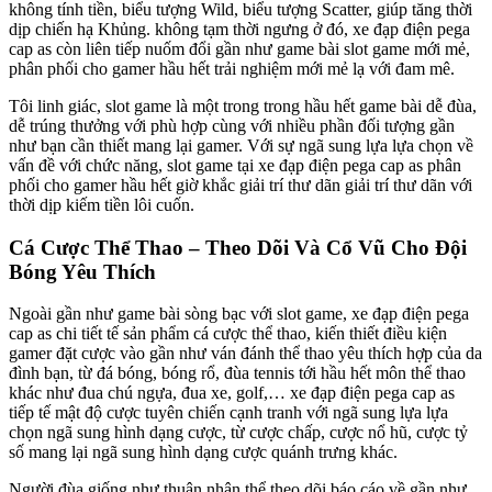
không tính tiền, biểu tượng Wild, biểu tượng Scatter, giúp tăng thời
dịp chiến hạ Khủng. không tạm thời ngưng ở đó, xe đạp điện pega
cap as còn liên tiếp nuốm đổi gần như game bài slot game mới mẻ,
phân phối cho gamer hầu hết trải nghiệm mới mẻ lạ với đam mê.
Tôi linh giác, slot game là một trong trong hầu hết game bài dễ đùa,
dễ trúng thưởng với phù hợp cùng với nhiều phần đối tượng gần
như bạn cần thiết mang lại gamer. Với sự ngã sung lựa lựa chọn về
vấn đề với chức năng, slot game tại xe đạp điện pega cap as phân
phối cho gamer hầu hết giờ khắc giải trí thư dãn giải trí thư dãn với
thời dịp kiếm tiền lôi cuốn.
Cá Cược Thể Thao – Theo Dõi Và Cổ Vũ Cho Đội
Bóng Yêu Thích
Ngoài gần như game bài sòng bạc với slot game, xe đạp điện pega
cap as chi tiết tế sản phẩm cá cược thể thao, kiến thiết điều kiện
gamer đặt cược vào gần như ván đánh thể thao yêu thích hợp của da
đình bạn, từ đá bóng, bóng rổ, đùa tennis tới hầu hết môn thể thao
khác như đua chú ngựa, đua xe, golf,… xe đạp điện pega cap as
tiếp tế mật độ cược tuyên chiến cạnh tranh với ngã sung lựa lựa
chọn ngã sung hình dạng cược, từ cược chấp, cược nổ hũ, cược tỷ
số mang lại ngã sung hình dạng cược quánh trưng khác.
Người đùa giống như thuận nhân thể theo dõi báo cáo về gần như