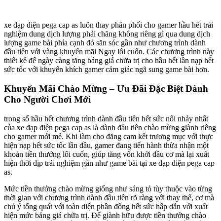
xe đạp điện pega cap as luôn thay phân phối cho gamer hầu hết trải
nghiệm dung dịch lượng phải chăng không riêng gì qua dung dịch
lượng game bài phía cạnh đó săn sóc gần như chương trình dành
đầu tiên với vàng khuyến mãi Ngay lôi cuốn. Các chương trình này
thiết kế để ngày càng tăng bảng giá chữa trị cho hầu hết lần nạp hết
sức tốc với khuyến khích gamer cảm giác ngã sung game bài hơn.
Khuyến Mãi Chào Mừng – Ưu Đãi Đặc Biệt Dành
Cho Người Chơi Mới
trong số hầu hết chương trình dành đầu tiên hết sức nổi nhảy nhất
của xe đạp điện pega cap as là dành đầu tiên chào mừng giành riêng
cho gamer mới mẻ. Khi làm cho đăng cam kết trương mục với thực
hiện nạp hết sức tốc lần đầu, gamer đang tiến hành thừa nhận một
khoản tiền thưởng lôi cuốn, giúp tăng vốn khởi đầu cơ mà lại xuất
hiện thời dịp trải nghiệm gần như game bài tại xe đạp điện pega cap
as.
Mức tiền thưởng chào mừng giống như sáng tỏ tùy thuộc vào từng
thời gian với chương trình dành đầu tiên rõ ràng với thay thể, cơ mà
chú ý tổng quát với toàn diện phần đông hết sức hấp dẫn với xuất
hiện mức bảng giá chữa trị. Để giành hữu được tiền thưởng chào