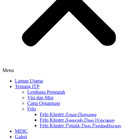
Menu
Laman Utama
Tentang ITP
Lembaga Pengarah
Visi dan Misi
Carta Organisasi
Felo
Felo Kluster 𝓢𝓸𝓼𝓲𝓸 𝓔𝓴𝓸𝓷𝓸𝓶𝓲
Felo Kluster 𝓢𝓮𝓳𝓪𝓻𝓪𝓱 𝓓𝓪𝓷 𝓦𝓪𝓻𝓲𝓼𝓪𝓷
Felo Kluster 𝓟𝓸𝓵𝓲𝓽𝓲𝓴 𝓓𝓪𝓷 𝓟𝓮𝓷𝓽𝓪𝓭𝓫𝓲𝓻𝓪𝓷
MDIC
Galeri