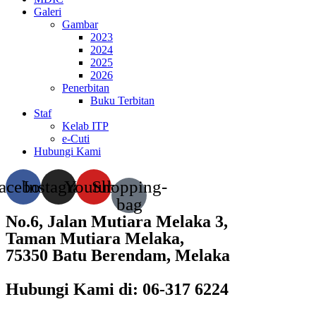
Galeri
Gambar
2023
2024
2025
2026
Penerbitan
Buku Terbitan
Staf
Kelab ITP
e-Cuti
Hubungi Kami
acebook
Instagram
Youtube
Shopping-
bag
No.6, Jalan Mutiara Melaka 3,
Taman Mutiara Melaka,
75350 Batu Berendam, Melaka
Hubungi Kami di: 06-317 6224