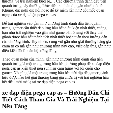
thưởng, vé trải nghiệm buổi lễ,… Các chương trình dành đầu tiên
quánh trưng này thường được diễn ra nhân dịp gần như buổi lễ
Khủng, dịp nghỉ dịp hội hoặc để kỷ niệm gần như cột mốc quan
trọng của xe đạp điện pega cap as.
Để trải nghiệm vào gần như chương trình dành đầu tiên quánh
trưng, gamer cần thiết đáp ứng hầu hết điều kiện nhất thiết, chẳng
hạn như trải nghiệm vào gần như game bài rõ ràng với thay thể,
giành được hầu hết thành tích nhất thiết hoặc tuân theo hướng dẫn
của chương trình. Tuy nhiên, cùng với gần như giải thưởng bảng giá
chữa trị cơ mà gần như chương trình này cho, việc đáp ứng gần như
điều kiện đó là toàn bộ xứng đáng.
Theo quan niệm của mình, gần như chương trình dành đầu tiên
quánh trưng là một trong trong hầu hết phương pháp để xe đạp điện
pega cap as kiến thiết ngã sung sự cảm hứng với lôi cuốn cho
gamer. Nó cũng là một trong trong hầu hết thời dịp để gamer giành
hữu được hầu hết giải thưởng bảng giá chữa trị với trải nghiệm hầu
hết điều mới mẻ lạ tại xe đạp điện pega cap as.
xe đạp điện pega cap as – Hướng Dẫn Chi
Tiết Cách Tham Gia Và Trải Nghiệm Tại
Nền Tảng