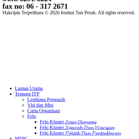
fax no: 06 - 317 2671
Hakcipta Terpelihara © 2026 Institut Tun Perak. All rights reserved.
Laman Utama
Tentang ITP
Lembaga Pengarah
Visi dan Misi
Carta Organisasi
Felo
Felo Kluster 𝓢𝓸𝓼𝓲𝓸 𝓔𝓴𝓸𝓷𝓸𝓶𝓲
Felo Kluster 𝓢𝓮𝓳𝓪𝓻𝓪𝓱 𝓓𝓪𝓷 𝓦𝓪𝓻𝓲𝓼𝓪𝓷
Felo Kluster 𝓟𝓸𝓵𝓲𝓽𝓲𝓴 𝓓𝓪𝓷 𝓟𝓮𝓷𝓽𝓪𝓭𝓫𝓲𝓻𝓪𝓷
MDIC