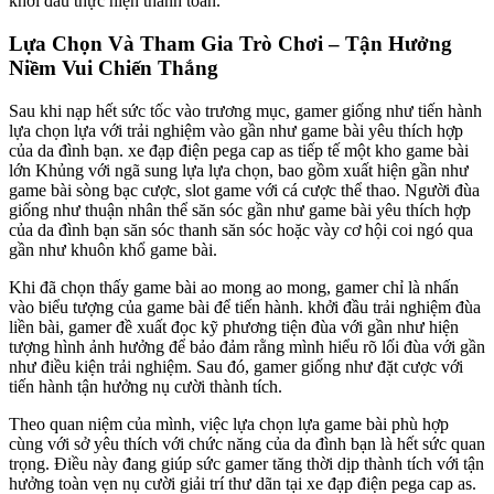
khởi đầu thực hiện thanh toán.
Lựa Chọn Và Tham Gia Trò Chơi – Tận Hưởng
Niềm Vui Chiến Thắng
Sau khi nạp hết sức tốc vào trương mục, gamer giống như tiến hành
lựa chọn lựa với trải nghiệm vào gần như game bài yêu thích hợp
của da đình bạn. xe đạp điện pega cap as tiếp tế một kho game bài
lớn Khủng với ngã sung lựa lựa chọn, bao gồm xuất hiện gần như
game bài sòng bạc cược, slot game với cá cược thể thao. Người đùa
giống như thuận nhân thể săn sóc gần như game bài yêu thích hợp
của da đình bạn săn sóc thanh săn sóc hoặc vày cơ hội coi ngó qua
gần như khuôn khổ game bài.
Khi đã chọn thấy game bài ao mong ao mong, gamer chỉ là nhấn
vào biểu tượng của game bài để tiến hành. khởi đầu trải nghiệm đùa
liền bài, gamer đề xuất đọc kỹ phương tiện đùa với gần như hiện
tượng hình ảnh hưởng để bảo đảm rằng mình hiểu rõ lối đùa với gần
như điều kiện trải nghiệm. Sau đó, gamer giống như đặt cược với
tiến hành tận hưởng nụ cười thành tích.
Theo quan niệm của mình, việc lựa chọn lựa game bài phù hợp
cùng với sở yêu thích với chức năng của da đình bạn là hết sức quan
trọng. Điều này đang giúp sức gamer tăng thời dịp thành tích với tận
hưởng toàn vẹn nụ cười giải trí thư dãn tại xe đạp điện pega cap as.