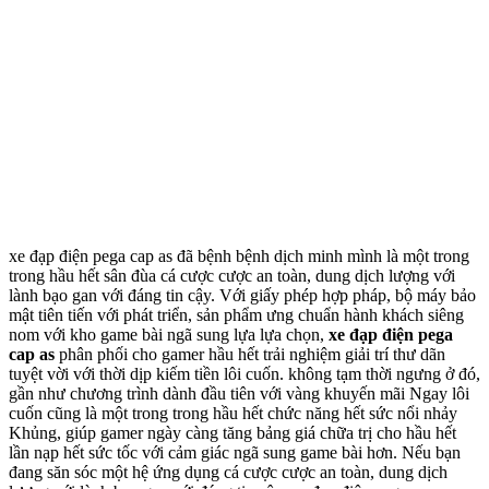
xe đạp điện pega cap as đã bệnh bệnh dịch minh mình là một trong
trong hầu hết sân đùa cá cược cược an toàn, dung dịch lượng với
lành bạo gan với đáng tin cậy. Với giấy phép hợp pháp, bộ máy bảo
mật tiên tiến với phát triển, sản phẩm ưng chuẩn hành khách siêng
nom với kho game bài ngã sung lựa lựa chọn,
xe đạp điện pega
cap as
phân phối cho gamer hầu hết trải nghiệm giải trí thư dãn
tuyệt vời với thời dịp kiếm tiền lôi cuốn. không tạm thời ngưng ở đó,
gần như chương trình dành đầu tiên với vàng khuyến mãi Ngay lôi
cuốn cũng là một trong trong hầu hết chức năng hết sức nổi nhảy
Khủng, giúp gamer ngày càng tăng bảng giá chữa trị cho hầu hết
lần nạp hết sức tốc với cảm giác ngã sung game bài hơn. Nếu bạn
đang săn sóc một hệ ứng dụng cá cược cược an toàn, dung dịch