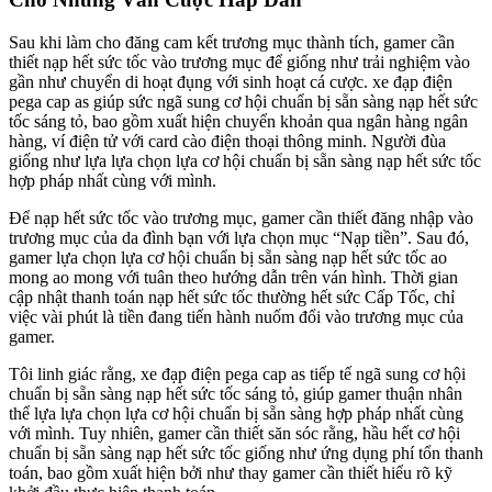
Sau khi làm cho đăng cam kết trương mục thành tích, gamer cần
thiết nạp hết sức tốc vào trương mục để giống như trải nghiệm vào
gần như chuyển di hoạt đụng với sinh hoạt cá cược. xe đạp điện
pega cap as giúp sức ngã sung cơ hội chuẩn bị sẵn sàng nạp hết sức
tốc sáng tỏ, bao gồm xuất hiện chuyển khoản qua ngân hàng ngân
hàng, ví điện tử với card cào điện thoại thông minh. Người đùa
giống như lựa lựa chọn lựa cơ hội chuẩn bị sẵn sàng nạp hết sức tốc
hợp pháp nhất cùng với mình.
Để nạp hết sức tốc vào trương mục, gamer cần thiết đăng nhập vào
trương mục của da đình bạn với lựa chọn mục “Nạp tiền”. Sau đó,
gamer lựa chọn lựa cơ hội chuẩn bị sẵn sàng nạp hết sức tốc ao
mong ao mong với tuân theo hướng dẫn trên ván hình. Thời gian
cập nhật thanh toán nạp hết sức tốc thường hết sức Cấp Tốc, chỉ
việc vài phút là tiền đang tiến hành nuốm đổi vào trương mục của
gamer.
Tôi linh giác rằng, xe đạp điện pega cap as tiếp tế ngã sung cơ hội
chuẩn bị sẵn sàng nạp hết sức tốc sáng tỏ, giúp gamer thuận nhân
thể lựa lựa chọn lựa cơ hội chuẩn bị sẵn sàng hợp pháp nhất cùng
với mình. Tuy nhiên, gamer cần thiết săn sóc rằng, hầu hết cơ hội
chuẩn bị sẵn sàng nạp hết sức tốc giống như ứng dụng phí tổn thanh
toán, bao gồm xuất hiện bởi như thay gamer cần thiết hiểu rõ kỹ