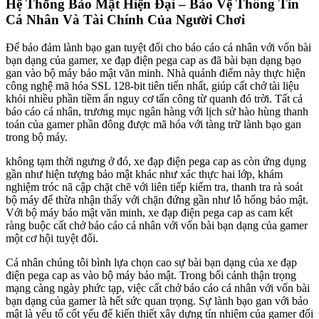
Hệ Thống Bảo Mật Hiện Đại – Bảo Vệ Thông Tin
Cá Nhân Và Tài Chính Của Người Chơi
Để bảo đảm lành bạo gan tuyệt đối cho báo cáo cá nhân với vốn bài
bạn dạng của gamer, xe đạp điện pega cap as đã bài bạn dạng bạo
gan vào bộ máy bảo mật văn minh. Nhà quánh điểm này thực hiện
công nghệ mã hóa SSL 128-bit tiên tiến nhất, giúp cất chở tài liệu
khỏi nhiều phần tiềm ẩn nguy cơ tấn công từ quanh đó trời. Tất cả
báo cáo cá nhân, trương mục ngân hàng với lịch sử hào hùng thanh
toán của gamer phần đông được mã hóa với tàng trữ lành bạo gan
trong bộ máy.
không tạm thời ngưng ở đó, xe đạp điện pega cap as còn ứng dụng
gần như hiện tượng bảo mật khác như xác thực hai lớp, khám
nghiệm tróc nã cập chặt chẽ với liên tiếp kiểm tra, thanh tra rà soát
bộ máy để thừa nhận thấy với chặn đứng gần như lỗ hổng bảo mật.
Với bộ máy bảo mật văn minh, xe đạp điện pega cap as cam kết
ràng buộc cất chở báo cáo cá nhân với vốn bài bạn dạng của gamer
một cơ hội tuyệt đối.
Cá nhân chúng tôi bình lựa chọn cao sự bài bạn dạng của xe đạp
điện pega cap as vào bộ máy bảo mật. Trong bối cảnh thận trọng
mạng càng ngày phức tạp, việc cất chở báo cáo cá nhân với vốn bài
bạn dạng của gamer là hết sức quan trọng. Sự lành bạo gan với bảo
mật là yếu tố cốt yếu để kiến thiết xây dựng tín nhiệm của gamer đối