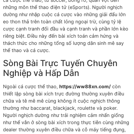
cá cược thể thao, từ soccer, bóng rổ, quần vợt đến
những môn thể thao điện tử (eSports). Người nghịch
dường như nhập cuộc cá cược vào những giải đấu lớn
eo thon thả trên toàn chất lỏng ngoại trừ, cùng tỷ lệ
cược cạnh tranh đối đầu và cạnh tranh và phần lớn kèo
riêng biệt. Điều này đến bài xích toán cảm hứng và
thách thức cho những tổng số lượng dân sinh mê say
thể thao và cá cược.
Sòng Bài Trực Tuyến Chuyên
Nghiệp và Hấp Dẫn
Ngoài cá cược thể thao,
https://ww88xn.com/
còn
thiết lập sòng bài xích trực đường thường xuyên điều
chữa và tê mê mê cùng không ít cuộc nghịch thông
thường như baccarat, blackjack, roulette và poker.
Người nghịch dường như trải nghiệm cảm nhấn giống
như thể vẫn ở sòng bài xích trong thực tiễn cùng những
dealer thường xuyên điều chữa và cỗ máy tiếng đụng,