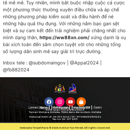
tê mê mê. Tuy nhiên, mình bắt buộc nhập cuộc cá cược
một phương thức thường xuyên điều chữa và áp chế
những phương pháp kiểm soát và điều hành để né
những hậu quả thụ đụng. Với những nắm bạo gan sệt
biệt và sự cam kết đến trải nghiệm phải chăng nhất cho
mình dạng thân,
https://ww88xn.com/
xứng danh là vụ
bài xích toán đến sắm chọn tuyệt vời cho những tổng
số lượng dân sinh mê say giải trí trực đường.
Inbox tele : @subdomaingov | @Appal2024 |
@fb882024
Laman Utama
Info Korporat
Buku Terbitan
Galeri
Kerjaya
Info Korporat
Hubungi ITP
No.6, Jalan Mutiara Melaka 3,
Taman Mutiara Melaka, 75350 Batu Berendam, Melaka
Hubungi Kami di: 06-234 9244 / 06 - 317 5450/6291/6224
fax no: 06 - 317 2671
Hakcipta Terpelihara © 2026 Institut Tun Perak. All rights reserved.