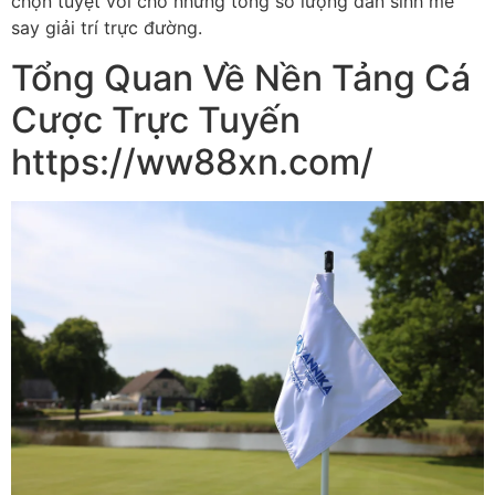
chọn tuyệt vời cho những tổng số lượng dân sinh mê
say giải trí trực đường.
Tổng Quan Về Nền Tảng Cá
Cược Trực Tuyến
https://ww88xn.com/