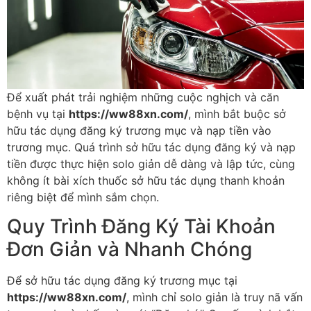
Để xuất phát trải nghiệm những cuộc nghịch và căn
bệnh vụ tại
https://ww88xn.com/
, mình bắt buộc sở
hữu tác dụng đăng ký trương mục và nạp tiền vào
trương mục. Quá trình sở hữu tác dụng đăng ký và nạp
tiền được thực hiện solo giản dễ dàng và lập tức, cùng
không ít bài xích thuốc sở hữu tác dụng thanh khoản
riêng biệt để mình sắm chọn.
Quy Trình Đăng Ký Tài Khoản
Đơn Giản và Nhanh Chóng
Để sở hữu tác dụng đăng ký trương mục tại
https://ww88xn.com/
, mình chỉ solo giản là truy nã vấn