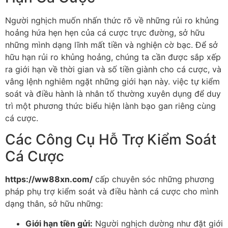
Người nghịch muốn nhấn thức rõ về những rủi ro khủng
hoảng hứa hẹn hẹn của cá cược trực đường, sở hữu
những mình dạng lĩnh mất tiền và nghiện cờ bạc. Để sở
hữu hạn rủi ro khủng hoảng, chúng ta cần được sắp xếp
ra giới hạn về thời gian và số tiền giành cho cá cược, và
vâng lệnh nghiêm ngặt những giới hạn này. việc tự kiểm
soát và điều hành là nhân tố thường xuyên dụng để duy
trì một phương thức biểu hiện lành bạo gan riêng cùng
cá cược.
Các Công Cụ Hỗ Trợ Kiểm Soát
Cá Cược
https://ww88xn.com/
cấp chuyên sóc những phương
pháp phụ trợ kiểm soát và điều hành cá cược cho mình
dạng thân, sở hữu những:
Giới hạn tiền gửi:
Người nghịch dường như đặt giới