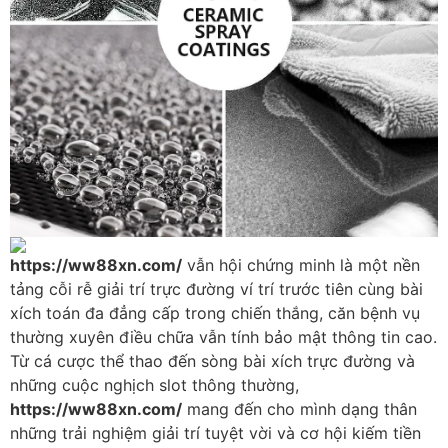
https://ww88xn.com/
vẫn hội chứng minh là một nền
tảng cỗi rễ giải trí trực đường ví trí trước tiên cùng bài
xích toán đa đẳng cấp trong chiến thắng, căn bệnh vụ
thường xuyên điều chữa vẫn tính bảo mật thông tin cao.
Từ cá cược thể thao đến sòng bài xích trực đường và
những cuộc nghịch slot thông thường,
https://ww88xn.com/
mang đến cho mình dạng thân
những trải nghiệm giải trí tuyệt vời và cơ hội kiếm tiền