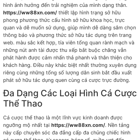
hình ảnh hưởng đến trải nghiệm của mình dạng thân.
https://ww88xn.com/
thiết lập hình trạng sở hữu
phong phương thức cấu hình sở hữu khoa học, trực
quan và dễ muốn sử dụng, giúp mình dễ dàng sắm chọn
thông báo và phương thức sở hữu tác dụng trên trang
web. màu sắc kết hợp, tía viên tổng quan rành mạch và
những nút anh tài được thu xếp bắt buộc chăng vẫn
phát hành được cảm nhấn thả phanh và thân thiện cho
khách hàng. Điều này khác biệt nhất thường xuyên dụng
riêng cùng những tổng số lượng dân sinh bắt đầu xuất
phát sở hữu tác dụng quen cùng cá cược trực đường.
Đa Dạng Các Loại Hình Cá Cược
Thể Thao
Cá cược thể thao là một lĩnh vực kinh doanh được
ngưỡng mộ nhất tại
https://ww88xn.com/
. Nền tảng
này cấp chuyên sóc đa đẳng cấp đa chủng chiếc hình