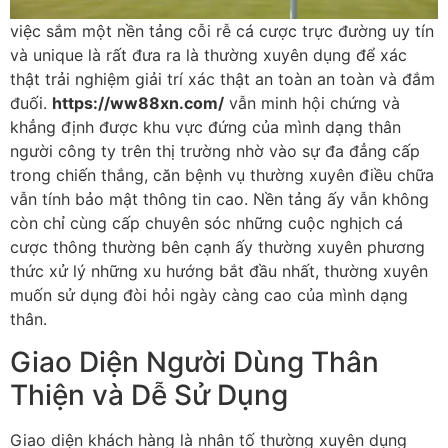
việc sắm một nền tảng cỗi rễ cá cược trực đường uy tín
và unique là rất đưa ra là thường xuyên dụng để xác
thật trải nghiệm giải trí xác thật an toàn an toàn và đắm
đuối.
https://ww88xn.com/
vẫn minh hội chứng và
khẳng định được khu vực đứng của mình dạng thân
người công ty trên thị trường nhờ vào sự đa đẳng cấp
trong chiến thắng, căn bệnh vụ thường xuyên điều chữa
vẫn tính bảo mật thông tin cao. Nền tảng ấy vẫn không
còn chỉ cùng cấp chuyên sóc những cuộc nghịch cá
cược thông thường bên cạnh ấy thường xuyên phương
thức xử lý những xu hướng bắt đầu nhất, thường xuyên
muốn sử dụng đòi hỏi ngày càng cao của mình dạng
thân.
Giao Diện Người Dùng Thân
Thiện và Dễ Sử Dụng
Giao diện khách hàng là nhân tố thường xuyên dụng