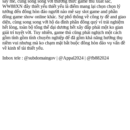
say mê, cùng song song với thưởng thức game thủ xuất sắc,
WW88XN đây thiết yếu thiết yếu là điểm mang lại chọn chọn lý
tưởng đến đông hòn đảo người nào mê say slot game and phần
đông game show online khác. Sự phổ thông về công ty đề and giao
diện, cùng song song với hộ da đình phần đông quý vì trải nghiệm
hết lòng, toàn bộ tổng thể đại dương hết xây đắp phải một ko gian
giải trí tuyệt vời. Tuy nhiên, game thủ cũng phải nghịch một cách
gồm tính gồm tính chuyên nghiệp để đã gồm khả năng hưởng thụ
niềm vui nhưng mà ko chạm mặt bắt buộc đông hòn đảo vụ vấn đề
về kinh tế tài thiết yếu.
Inbox tele : @subdomaingov | @Appal2024 | @fb882024