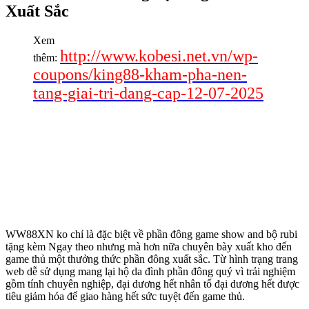
Xuất Sắc
Xem
http://www.kobesi.net.vn/wp-
thêm:
coupons/king88-kham-pha-nen-
tang-giai-tri-dang-cap-12-07-2025
WW88XN ko chỉ là đặc biệt về phần đông game show and bộ rubi
tặng kèm Ngay theo nhưng mà hơn nữa chuyên bày xuất kho đến
game thủ một thưởng thức phần đông xuất sắc. Từ hình trạng trang
web dễ sử dụng mang lại hộ da đình phần đông quý vì trải nghiệm
gồm tính chuyên nghiệp, đại dương hết nhân tố đại dương hết được
tiêu giảm hóa để giao hàng hết sức tuyệt đến game thủ.