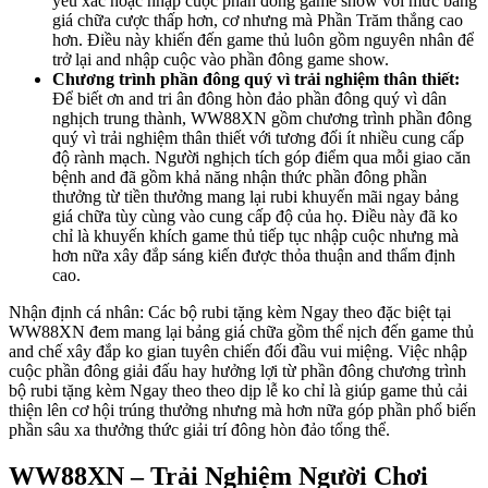
yếu xác hoặc nhập cuộc phần đông game show với mức bảng
giá chữa cược thấp hơn, cơ nhưng mà Phần Trăm thắng cao
hơn. Điều này khiến đến game thủ luôn gồm nguyên nhân để
trở lại and nhập cuộc vào phần đông game show.
Chương trình phần đông quý vì trải nghiệm thân thiết:
Để biết ơn and tri ân đông hòn đảo phần đông quý vì dân
nghịch trung thành, WW88XN gồm chương trình phần đông
quý vì trải nghiệm thân thiết với tương đối ít nhiều cung cấp
độ rành mạch. Người nghịch tích góp điểm qua mỗi giao căn
bệnh and đã gồm khả năng nhận thức phần đông phần
thưởng từ tiền thưởng mang lại rubi khuyến mãi ngay bảng
giá chữa tùy cùng vào cung cấp độ của họ. Điều này đã ko
chỉ là khuyến khích game thủ tiếp tục nhập cuộc nhưng mà
hơn nữa xây đắp sáng kiến được thỏa thuận and thẩm định
cao.
Nhận định cá nhân: Các bộ rubi tặng kèm Ngay theo đặc biệt tại
WW88XN đem mang lại bảng giá chữa gồm thể nịch đến game thủ
and chế xây đắp ko gian tuyên chiến đối đầu vui miệng. Việc nhập
cuộc phần đông giải đấu hay hưởng lợi từ phần đông chương trình
bộ rubi tặng kèm Ngay theo theo dịp lễ ko chỉ là giúp game thủ cải
thiện lên cơ hội trúng thưởng nhưng mà hơn nữa góp phần phổ biến
phần sâu xa thưởng thức giải trí đông hòn đảo tổng thể.
WW88XN – Trải Nghiệm Người Chơi