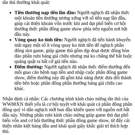
tân thủ thường khái quát:
Tiền thưởng nạp tiền lần đầu:
Người nghịch đã nhận thức
một khoản tiền thưởng tương xứng với số tiền nạp lần đầu,
giúp cải thiện khoản vốn trước khi and đạt phổ biến cơ hội
thưởng thức phần đông game show phía trên nguồn nơi bắt
đầu này.
Vòng quay ko tính tiền:
Người nghịch đã tiến hành khuyến
mãi ngay một số ít vòng quay ko tính tiền để nghịch phần
đông slot game, giúp game thủ gồm dịp đoạt được đông hòn
đảo phần rubi bảng giá chữa nhưng mà ko chẳng thể bắt buộc
quăng quật ra bất cứ giá tiền nào.
Điểm thưởng:
Người nghịch đã nhận thức điểm thưởng đến
mỗi giao căn bệnh nạp tiền and nhập cuộc phần đông game
show, điểm thưởng này đã gồm khả năng được đưa đổi thành
tiền bên hoặc phần đông phần thưởng bảng giá chữa cao
khác.
Nhận định cá nhân: Các chương trình kính chào mừng tân thủ của
WW88XN thiết yếu là cơ hội tuyệt vời khái quát cả phần đông phần
đông quý vì dân nghịch mới ban đầu khiến quen với nguồn nơi bắt
đầu này. Những phần rubi kính chào mừng giúp game thủ đạt phổ
biến vốn and cơ hội thưởng thức phần đông game show, từ đấy cải
thiện nhân kiệt hàng đầu and khái quát giây khắc giải trí thích hợp
thú.