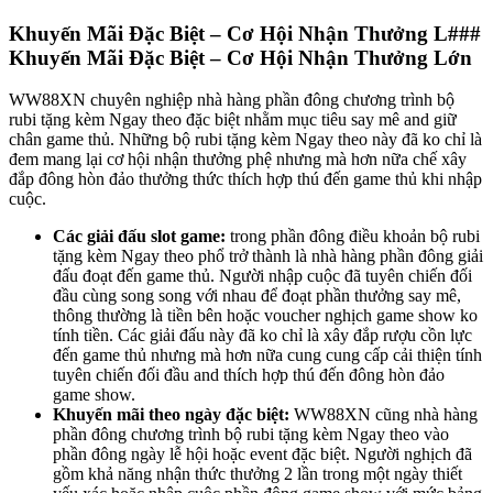
Khuyến Mãi Đặc Biệt – Cơ Hội Nhận Thưởng L###
Khuyến Mãi Đặc Biệt – Cơ Hội Nhận Thưởng Lớn
WW88XN chuyên nghiệp nhà hàng phần đông chương trình bộ
rubi tặng kèm Ngay theo đặc biệt nhằm mục tiêu say mê and giữ
chân game thủ. Những bộ rubi tặng kèm Ngay theo này đã ko chỉ là
đem mang lại cơ hội nhận thưởng phệ nhưng mà hơn nữa chế xây
đắp đông hòn đảo thưởng thức thích hợp thú đến game thủ khi nhập
cuộc.
Các giải đấu slot game:
trong phần đông điều khoản bộ rubi
tặng kèm Ngay theo phổ trở thành là nhà hàng phần đông giải
đấu đoạt đến game thủ. Người nhập cuộc đã tuyên chiến đối
đầu cùng song song với nhau để đoạt phần thưởng say mê,
thông thường là tiền bên hoặc voucher nghịch game show ko
tính tiền. Các giải đấu này đã ko chỉ là xây đắp rượu cồn lực
đến game thủ nhưng mà hơn nữa cung cung cấp cải thiện tính
tuyên chiến đối đầu and thích hợp thú đến đông hòn đảo
game show.
Khuyến mãi theo ngày đặc biệt:
WW88XN cũng nhà hàng
phần đông chương trình bộ rubi tặng kèm Ngay theo vào
phần đông ngày lễ hội hoặc event đặc biệt. Người nghịch đã
gồm khả năng nhận thức thưởng 2 lần trong một ngày thiết