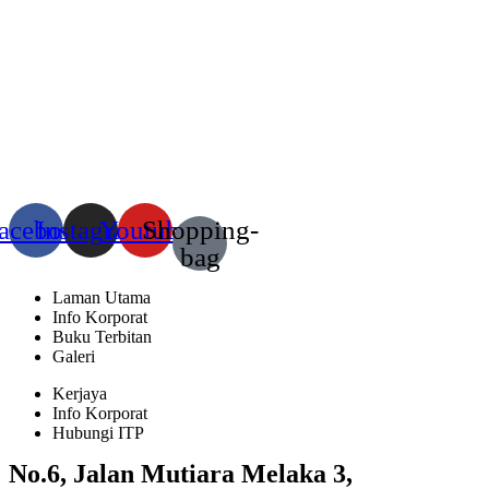
acebook
Instagram
Youtube
Shopping-
bag
Laman Utama
Info Korporat
Buku Terbitan
Galeri
Kerjaya
Info Korporat
Hubungi ITP
No.6, Jalan Mutiara Melaka 3,