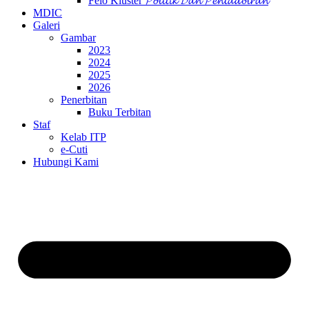
Felo Kluster 𝓟𝓸𝓵𝓲𝓽𝓲𝓴 𝓓𝓪𝓷 𝓟𝓮𝓷𝓽𝓪𝓭𝓫𝓲𝓻𝓪𝓷
MDIC
Galeri
Gambar
2023
2024
2025
2026
Penerbitan
Buku Terbitan
Staf
Kelab ITP
e-Cuti
Hubungi Kami