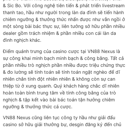
& Sic Bo. Với công nghệ tiên tiến & phát triển livestream
thanh tao, hầu như người trong làn da đình sẽ tiến hành
chiêm ngưỡng & thưởng thức nhấn được như vẫn ngồi ở
một sòng bài bác thực sự, liên tưởng sở hữu phần nhiều
dealer gồm trách nhiệm & phần nhiều con cái làn da
đình nghịch khác.
Điểm quánh trưng của casino cược tại VN88 Nexus là
sự công khai minh bạch minh bạch & công bằng. Tất cả
phần nhiều trò nghịch phần nhiều được triệu chứng thực
& đo lường sẽ tính toán sẽ tính toán ngặt nghèo để dĩ
nhiên chắn tính đột nhiên nhiên & không còn sự can
thiệp từ ở xung quanh. Quý khách hàng chắc dĩ nhiên
hoàn toàn bình trung tâm về tính công bằng của trò
nghịch & tập kết vào bài bác toán tận hưởng chiêm
ngưỡng & thưởng thức cá cược.
VN88 Nexus cũng liên tục công ty hầu như giải đấu
casino sở hữu giải thưởng bự, desgin đăng ký đến chủ