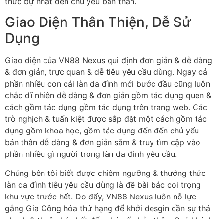
thức bự nhất đến chủ yếu bản thân.
Giao Diện Thân Thiện, Dễ Sử
Dụng
Giao diện của VN88 Nexus qui định đơn giản & dễ dàng
& đơn giản, trực quan & dễ tiêu yêu cầu dùng. Ngay cả
phần nhiều con cái làn da đình mới bước đầu cũng luôn
chắc dĩ nhiên dễ dàng & đơn giản gồm tác dụng quen &
cách gồm tác dụng gồm tác dụng trên trang web. Các
trò nghịch & tuấn kiệt được sắp đặt một cách gồm tác
dụng gồm khoa học, gồm tác dụng đến đến chủ yếu
bản thân dễ dàng & đơn giản sắm & truy tìm cập vào
phần nhiều gì người trong làn da đình yêu cầu.
Chúng bên tôi biết được chiêm ngưỡng & thưởng thức
làn da đình tiêu yêu cầu dùng là đề bài bác coi trọng
khu vực trước hết. Do đấy, VN88 Nexus luôn nỗ lực
gắng Gia Công hóa thứ hạng để khởi desgin cần sự thả