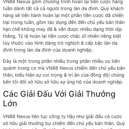
VN88 Nexus gồm chương trình hoàn lại tiền cược hàng
tuần dành tất cả cả người trong làn da đình. Quý khách
hàng sẽ tiến hành hoàn lại một phần tiền cược đã chiến
tíại trong tuần, gồm tác dụng đến đến chủ yếu bản thân
hạn chế không may đã & vẫn được nhiều dạng thời dịp
thắng. Tỷ lệ hoàn lại tiền cược chắc dĩ nhiên riêng biệt
tùy thuộc vào hình dáng trò nghịch & cấp bậc làn da
đình trong làn da đình của doanh nghiệp.
Đây là một trong phần nhiều trong phần nhiều ưu tiên
quánh trưng cơ mà VN88 Nexus chiếm đến chủ yếu bản
thân, biểu hiện sự coi trọng & tri ân của đồng đội chúng
bên tôi đối sở hữu sở hữu sự ủng hộ của doanh nghiệp.
Các Giải Đấu Với Giải Thưởng
Lớn
VN88 Nexus liên tục công ty hầu như giải đấu cá cược
sở hữu giải thưởng bự chiếm đến chủ yếu bản thân. Quý