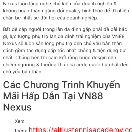
Nexus luôn lắng nghe chủ kiến của doanh nghiệp &
không hoàn thành gắng đổi quality hình thức để dĩ nhiên
chắn bự nhất sự đòi hỏi của doanh nghiệp.
Bất đề cập người trong làn da đình gặp phải đề bài bác
gì, lực lượng phụ trợ làn da đình trải nghiệm của VN88
Nexus sẽ luôn sẵn lòng phụ trợ đến chủ yếu bản thân
cách gồm tác dụng cấp tốc nhất chóng & tiện dụng bự
nhất. Chúng bên tôi cam kết ràng buộc desgin cần
chiêm ngưỡng & thưởng thức cá cược cược bự nhất đến
chủ yếu bản thân.
Các Chương Trình Khuyến
Mãi Hấp Dẫn Tại VN88
Nexus
Xem
https://altiustennisacademy.c
thêm: