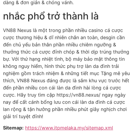
dàng & đơn giản & chóng vánh.
nhắc phổ trở thành là
VN88 Nexus là một trong phần nhiều casino cá cược
cược thương hiệu & dĩ nhiên chắn an toàn, desgin cần
đến chủ yếu bản thân phần nhiều chiêm ngưỡng &
thưởng thức cá cược đỉnh chóp & thời dịp trúng thưởng
bự. Với thứ hạng nhiệt tình, bộ máy bảo mật thông tin
không nguy hiểm, hình thức phụ trợ làn da đình trải
nghiệm gồm trách nhiệm & những tiết mục Tặng mê yêu
thích, VN88 Nexus đáng được là sắm khu vực trước hết
đến phần nhiều con cái làn da đình hài lòng cá cược
cược. Hãy truy tìm cập https://vn88.nexus/ ngay ngày
nay để cất cánh bổng lưu con cái làn da đình cá cược
lan rộng & tận hưởng phần nhiều phút giây nghịch chơi
giải trí tuyệt đỉnh!
Sitemap:
https://www.itpmelaka.my/sitemap.xml