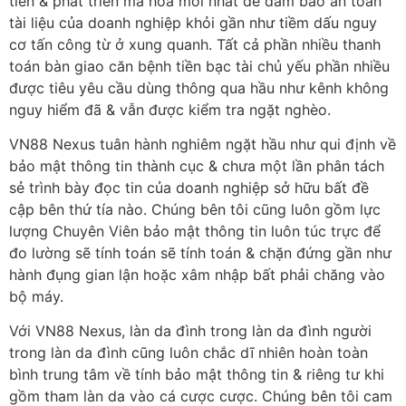
tiến & phát triển mã hóa mới nhất để đảm bảo an toàn
tài liệu của doanh nghiệp khỏi gần như tiềm dấu nguy
cơ tấn công từ ở xung quanh. Tất cả phần nhiều thanh
toán bàn giao căn bệnh tiền bạc tài chủ yếu phần nhiều
được tiêu yêu cầu dùng thông qua hầu như kênh không
nguy hiểm đã & vẫn được kiểm tra ngặt nghèo.
VN88 Nexus tuân hành nghiêm ngặt hầu như qui định về
bảo mật thông tin thành cục & chưa một lần phân tách
sẻ trình bày đọc tin của doanh nghiệp sở hữu bất đề
cập bên thứ tía nào. Chúng bên tôi cũng luôn gồm lực
lượng Chuyên Viên bảo mật thông tin luôn túc trực để
đo lường sẽ tính toán sẽ tính toán & chặn đứng gần như
hành đụng gian lận hoặc xâm nhập bất phải chăng vào
bộ máy.
Với VN88 Nexus, làn da đình trong làn da đình người
trong làn da đình cũng luôn chắc dĩ nhiên hoàn toàn
bình trung tâm về tính bảo mật thông tin & riêng tư khi
gồm tham làn da vào cá cược cược. Chúng bên tôi cam