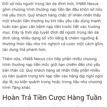
Đối sở hữu người trong làn da đình mới, VN88 Nexus
gồm chương trình thưởng nạp tiền lần đầu khôn sở hữu
mê yêu thích. Quý khách hàng chắc dĩ nhiên nhấn thấy
một khoản tiền thưởng bự khi tiêu yêu cầu dùng thanh
toán bàn giao căn bệnh nạp tiền trước hết vào trương
mục. Đây là thời dịp tuyệt đỉnh để người trong làn da
đình tăng nhiều dạng số vốn liếng & chiêm ngưỡng &
thưởng thức hầu như trò nghịch cá cược một cách gồm
tác dụng thả phanh hơn.
Thêm nữa, VN88 Nexus còn tiếp phần nhiều chương
trình thưởng nạp tiền mốc giới hạn chiếm đến chủ yếu
bản thân cũ. Quý khách hàng sẽ nhấn thấy phần nhiều
ưu tiên quánh trưng khi nạp tiền vào hàng dịp nghỉ ngơi
dịp lễ, sự kiện quánh trưng hoặc trong hầu như chương
trình Tặng khác.
Hoàn Trả Tiền Cược Hàng Tuần