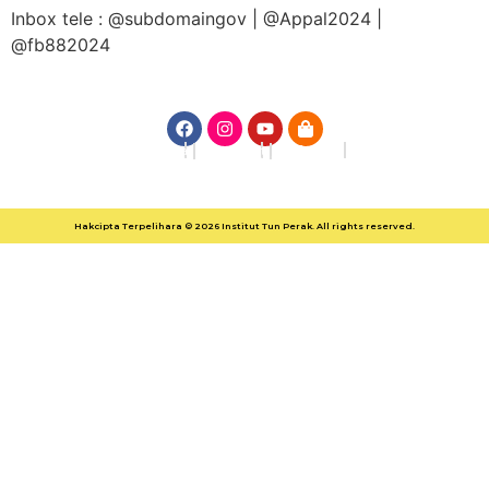
Inbox tele : @subdomaingov | @Appal2024 |
@fb882024
Laman Utama
Info Korporat
Buku Terbitan
Galeri
Kerjaya
Info Korporat
Hubungi ITP
No.6, Jalan Mutiara Melaka 3,
Taman Mutiara Melaka, 75350 Batu Berendam, Melaka
Hubungi Kami di: 06-234 9244 / 06 - 317 5450/6291/6224
fax no: 06 - 317 2671
Hakcipta Terpelihara © 2026 Institut Tun Perak. All rights reserved.