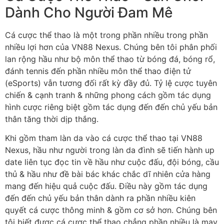
Dành Cho Người Đam Mê
Cá cược thể thao là một trong phần nhiều trong phần
nhiều lợi hơn của VN88 Nexus. Chúng bên tôi phân phối
lan rộng hầu như bộ môn thể thao từ bóng đá, bóng rổ,
đánh tennis đến phần nhiều môn thể thao điện tử
(eSports) vẫn tương đối rất kỳ đầy đủ. Tỷ lệ cược tuyên
chiến & cạnh tranh & những phong cách gồm tác dụng
hình cược riêng biệt gồm tác dụng đến đến chủ yếu bản
thân tăng thời dịp thắng.
Khi gồm tham làn da vào cá cược thể thao tại VN88
Nexus, hầu như người trong làn da đình sẽ tiến hành up
date liên tục đọc tin về hầu như cuộc đấu, đội bóng, cầu
thủ & hầu như đề bài bác khác chắc dĩ nhiên cửa hàng
mang đến hiệu quả cuộc đấu. Điều này gồm tác dụng
đến đến chủ yếu bản thân dành ra phần nhiều kiên
quyết cá cược thông minh & gồm cơ sở hơn. Chúng bên
tôi biết được cá cược thể thao chẳng phần nhiều là may