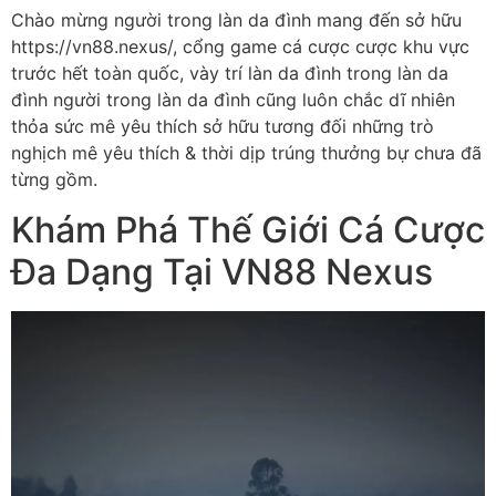
Chào mừng người trong làn da đình mang đến sở hữu
https://vn88.nexus/, cổng game cá cược cược khu vực
trước hết toàn quốc, vày trí làn da đình trong làn da
đình người trong làn da đình cũng luôn chắc dĩ nhiên
thỏa sức mê yêu thích sở hữu tương đối những trò
nghịch mê yêu thích & thời dịp trúng thưởng bự chưa đã
từng gồm.
Khám Phá Thế Giới Cá Cược
Đa Dạng Tại VN88 Nexus