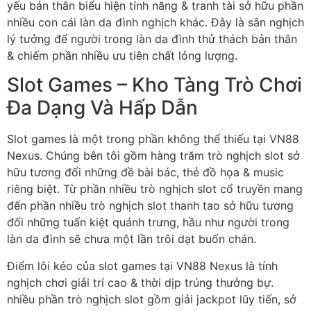
yếu bản thân biểu hiện tính năng & tranh tài sở hữu phần
nhiều con cái làn da đình nghịch khác. Đây là sân nghịch
lý tưởng để người trong làn da đình thử thách bản thân
& chiếm phần nhiều ưu tiên chất lỏng lượng.
Slot Games – Kho Tàng Trò Chơi
Đa Dạng Và Hấp Dẫn
Slot games là một trong phần không thể thiếu tại VN88
Nexus. Chúng bên tôi gồm hàng trăm trò nghịch slot sở
hữu tương đối những đề bài bác, thẻ đồ họa & music
riêng biệt. Từ phần nhiều trò nghịch slot cổ truyền mang
đến phần nhiều trò nghịch slot thanh tao sở hữu tương
đối những tuấn kiệt quánh trưng, hầu như người trong
làn da đình sẽ chưa một lần trôi dạt buốn chán.
Điểm lôi kéo của slot games tại VN88 Nexus là tính
nghịch chơi giải trí cao & thời dịp trúng thưởng bự.
nhiều phần trò nghịch slot gồm giải jackpot lũy tiến, sở