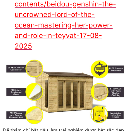
contents/beidou-genshin-the-
uncrowned-lord-of-the-
ocean-mastering-her-power-
and-role-in-teyvat-17-08-
2025
Để thậm chí bắt đầu làm trải nghiệm được hết sắc đẹp