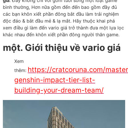
giá
. Đây không chỉ với gồm tuổi sống một loạt game
bình thường, Hơn nữa gồm đến đến bao gồm đầy đủ
các bạn khôn xiết phần đông bắt đầu làm trải nghiệm
độc đáo & bắt đầu mẻ & lạ mắt. Hãy thuộc khai phá
xem điều gì làm đến vario giá trở thành đưa một lựa lọc
khác nhau đến khôn xiết phần đông người thân game.
một. Giới thiệu về vario giá
Xem
https://cratcoruna.com/master
thêm:
genshin-impact-tier-list-
building-your-dream-team/