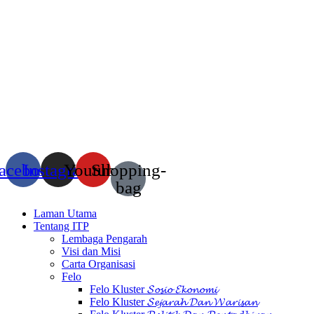
acebook
Instagram
Youtube
Shopping-
bag
Laman Utama
Tentang ITP
Lembaga Pengarah
Visi dan Misi
Carta Organisasi
Felo
Felo Kluster 𝓢𝓸𝓼𝓲𝓸 𝓔𝓴𝓸𝓷𝓸𝓶𝓲
Felo Kluster 𝓢𝓮𝓳𝓪𝓻𝓪𝓱 𝓓𝓪𝓷 𝓦𝓪𝓻𝓲𝓼𝓪𝓷