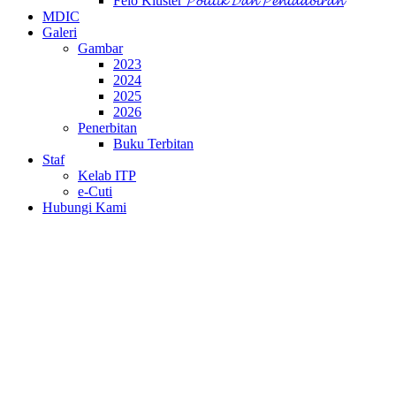
Felo Kluster 𝓟𝓸𝓵𝓲𝓽𝓲𝓴 𝓓𝓪𝓷 𝓟𝓮𝓷𝓽𝓪𝓭𝓫𝓲𝓻𝓪𝓷
MDIC
Galeri
Gambar
2023
2024
2025
2026
Penerbitan
Buku Terbitan
Staf
Kelab ITP
e-Cuti
Hubungi Kami