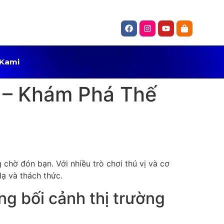
 Kami
y – Khám Phá Thế
 chờ đón bạn. Với nhiều trò chơi thú vị và cơ
lạ và thách thức.
ong bối cảnh thị trường