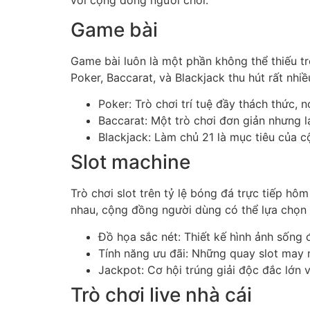
với cộng đồng người chơi.
Game bài
Game bài luôn là một phần không thể thiếu tr
Poker, Baccarat, và Blackjack thu hút rất nh
Poker: Trò chơi trí tuệ đầy thách thức,
Baccarat: Một trò chơi đơn giản nhưng 
Blackjack: Làm chủ 21 là mục tiêu của 
Slot machine
Trò chơi slot trên tỷ lệ bóng đá trực tiếp h
nhau, cộng đồng người dùng có thể lựa chọn 
Đồ họa sắc nét: Thiết kế hình ảnh sống
Tính năng ưu đãi: Những quay slot may 
Jackpot: Cơ hội trúng giải độc đắc lớn v
Trò chơi live nhà cái