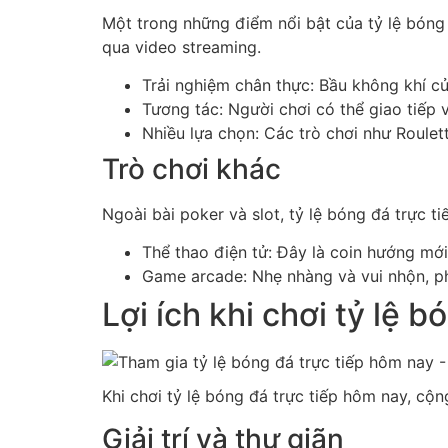
Một trong những điểm nổi bật của tỷ lệ bóng đ
qua video streaming.
Trải nghiệm chân thực: Bầu không khí c
Tương tác: Người chơi có thể giao tiếp 
Nhiều lựa chọn: Các trò chơi như Roulett
Trò chơi khác
Ngoài bài poker và slot, tỷ lệ bóng đá trực t
Thể thao điện tử: Đây là coin hướng mới 
Game arcade: Nhẹ nhàng và vui nhộn, ph
Lợi ích khi chơi tỷ lệ 
Khi chơi tỷ lệ bóng đá trực tiếp hôm nay, cộ
Giải trí và thư giãn