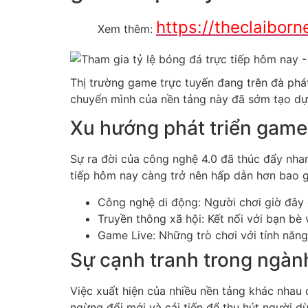
https://theclaibor
Xem thêm:
Thị trường game trực tuyến đang trên đà phá
chuyển mình của nền tảng này đã sớm tạo d
Xu hướng phát triển game
Sự ra đời của công nghệ 4.0 đã thúc đẩy nhan
tiếp hôm nay càng trở nên hấp dẫn hơn bao g
Công nghệ di động: Người chơi giờ đây 
Truyền thông xã hội: Kết nối với bạn bè 
Game Live: Những trò chơi với tính năng
Sự cạnh tranh trong ngà
Việc xuất hiện của nhiều nền tảng khác nhau 
ngừng đổi mới và cải tiến để thu hút người d