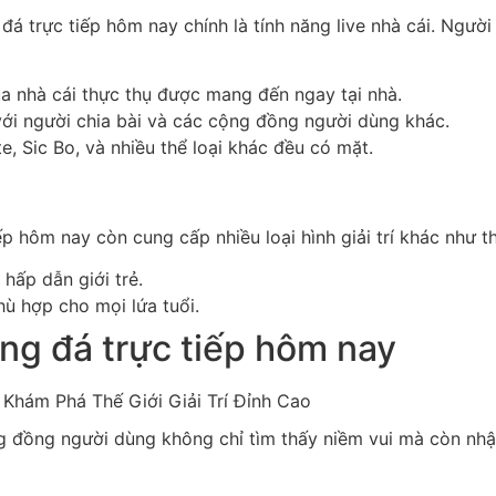
á trực tiếp hôm nay chính là tính năng live nhà cái. Người 
ủa nhà cái thực thụ được mang đến ngay tại nhà.
với người chia bài và các cộng đồng người dùng khác.
e, Sic Bo, và nhiều thể loại khác đều có mặt.
iếp hôm nay còn cung cấp nhiều loại hình giải trí khác như 
hấp dẫn giới trẻ.
ù hợp cho mọi lứa tuổi.
bóng đá trực tiếp hôm nay
ng đồng người dùng không chỉ tìm thấy niềm vui mà còn nhận