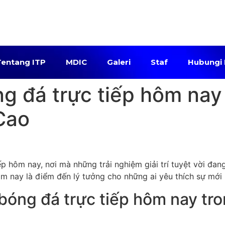
Tentang ITP
MDIC
Galeri
Staf
Hubungi
ng đá trực tiếp hôm na
 Cao
 hôm nay, nơi mà những trải nghiệm giải trí tuyệt vời đang
hôm nay là điểm đến lý tưởng cho những ai yêu thích sự mới 
 bóng đá trực tiếp hôm nay tr