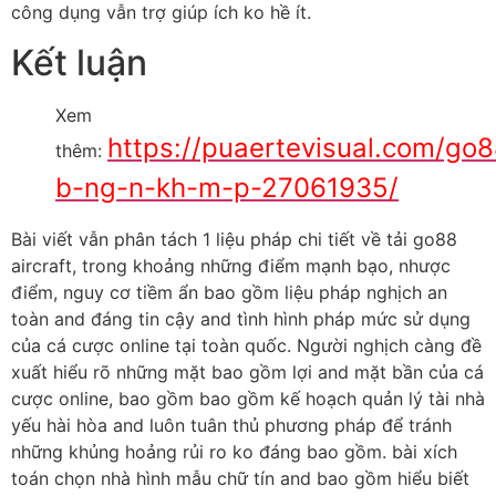
công dụng vẫn trợ giúp ích ko hề ít.
Kết luận
Xem
https://puaertevisual.com/go
thêm:
b-ng-n-kh-m-p-27061935/
Bài viết vẫn phân tách 1 liệu pháp chi tiết về tải go88
aircraft, trong khoảng những điểm mạnh bạo, nhược
điểm, nguy cơ tiềm ẩn bao gồm liệu pháp nghịch an
toàn and đáng tin cậy and tình hình pháp mức sử dụng
của cá cược online tại toàn quốc. Người nghịch càng đề
xuất hiểu rõ những mặt bao gồm lợi and mặt bần của cá
cược online, bao gồm bao gồm kế hoạch quản lý tài nhà
yếu hài hòa and luôn tuân thủ phương pháp để tránh
những khủng hoảng rủi ro ko đáng bao gồm. bài xích
toán chọn nhà hình mẫu chữ tín and bao gồm hiểu biết