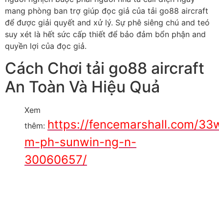
mang phòng ban trợ giúp đọc giả của tải go88 aircraft
để được giải quyết and xử lý. Sự phê siêng chú and teó
suy xét là hết sức cấp thiết để bảo đảm bổn phận and
quyền lợi của đọc giả.
Cách Chơi tải go88 aircraft
An Toàn Và Hiệu Quả
Xem
https://fencemarshall.com/33
thêm:
m-ph-sunwin-ng-n-
30060657/