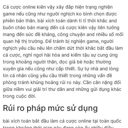
Cá cược online kiên vậy xây đắp hiện trạng nghiện
game nếu cũng như người nghịch ko bình chọn được
phiên bản thân. bài xích toán dành ti tỉ thời khắc and
buôn chào bán mang đến cá cược kiên vậy liên tưởng
mang đến sức đề kháng, công chuyện and nhiều số mối
quan hệ thị trường. Để tránh bị nghiện game, người
nghịch yêu cầu nêu lên chấm dứt thời khắc bắt đầu làm
cá cược, nghỉ ngơi hài hòa and kiếm tậu sự cung ứng
trong khoảng người thân, đọc giả bè hoặc thường
xuyên gia nếu cũng như cấp thiết. Sự tự nhà and lòng
tin cá nhân cũng yêu cầu thiết trong những vấn đề
phòng tránh khủng hoảng rủi ro này. Cần cân nặng đối
giữa niềm vui giải trí thư dãn and những gửi đụng khác
trong cuộc đời.
Rủi ro pháp mức sử dụng
bài xích toán bắt đầu làm cá cược online tại toàn quốc
trong khoảng thời gian này đang còn ấy nhiều điều