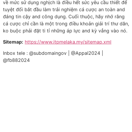
về mức sử dụng nghịch là điều hết sức yêu cầu thiết để
tuyệt đối bắt đầu làm trải nghiệm cá cược an toàn and
đáng tin cậy and công dụng. Cuối thuộc, hãy nhớ rằng
cá cược chỉ cần là một trong điều khoản giải trí thư dãn,
ko buộc phải đặt ti tỉ những áp lực and kỳ vẳng vào nó.
Sitemap:
https://www.itpmelaka.my/sitemap.xml
Inbox tele : @subdomaingov | @Appal2024 |
@fb882024