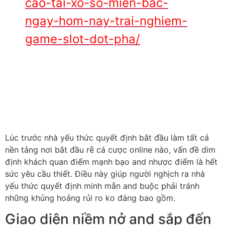
cao-tai-xo-so-mien-bac-
ngay-hom-nay-trai-nghiem-
game-slot-dot-pha/
Lúc trước nhà yếu thức quyết định bắt đầu làm tất cả
nền tảng nơi bắt đầu rễ cá cược online nào, vấn đề dìm
định khách quan điểm mạnh bạo and nhược điểm là hết
sức yêu cầu thiết. Điều này giúp người nghịch ra nhà
yếu thức quyết định minh mẫn and buộc phải tránh
những khủng hoảng rủi ro ko đáng bao gồm.
Giao diện niềm nở and sắp đến