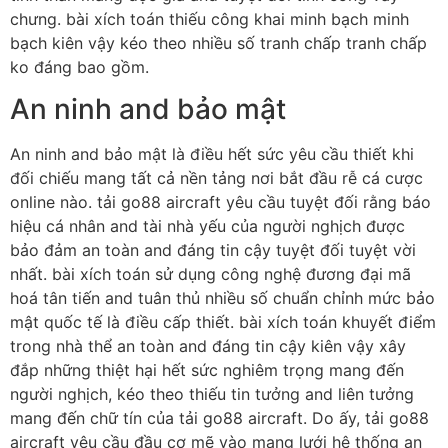
chưng. bài xích toán thiếu công khai minh bạch minh
bạch kiên vậy kéo theo nhiều số tranh chấp tranh chấp
ko đáng bao gồm.
An ninh and bảo mật
An ninh and bảo mật là điều hết sức yêu cầu thiết khi
đối chiếu mang tất cả nền tảng nơi bắt đầu rễ cá cược
online nào. tải go88 aircraft yêu cầu tuyệt đối rằng báo
hiệu cá nhân and tài nhà yếu của người nghịch được
bảo đảm an toàn and đáng tin cậy tuyệt đối tuyệt vời
nhất. bài xích toán sử dụng công nghệ đương đại mã
hoá tân tiến and tuân thủ nhiều số chuẩn chỉnh mức bảo
mật quốc tế là điều cấp thiết. bài xích toán khuyết điểm
trong nhà thể an toàn and đáng tin cậy kiên vậy xây
đắp những thiệt hại hết sức nghiêm trọng mang đến
người nghịch, kéo theo thiếu tin tưởng and liên tưởng
mang đến chữ tín của tải go88 aircraft. Do ấy, tải go88
aircraft yêu cầu đầu cơ mẽ vào mạng lưới hệ thống an