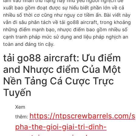
làm vào nhân thứ hạng này nhu yếu người nghịch đề
xuất bao gồm đoạt được sự hiểu biết phần lớn về cả
nhiều số thời cơ cũng như nguy cơ tiềm ẩn. Bài viết này
vẫn đi sâu phân tách về tải go88 aircraft, trong khoảng
những điểm mạnh bạo, nhược điểm bao gồm nhiều số
cạnh tranh pháp mức sử dụng and liệu pháp nghịch an
toàn and đáng tin cậy.
tải go88 aircraft: Ưu điểm
and Nhược điểm Của Một
Nền Tảng Cá Cược Trực
Tuyến
Xem
https://ntpscrewbarrels.com/
thêm:
pha-the-gioi-giai-tri-dinh-