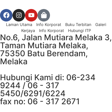
Laman Utama
Info Korporat
Buku Terbitan
Galeri
Kerjaya
Info Korporat
Hubungi ITP
No.6, Jalan Mutiara Melaka 3,
Taman Mutiara Melaka,
75350 Batu Berendam,
Melaka
Hubungi Kami di: 06-234
9244 / 06 - 317
5450/6291/6224
fax no: 06 - 317 2671