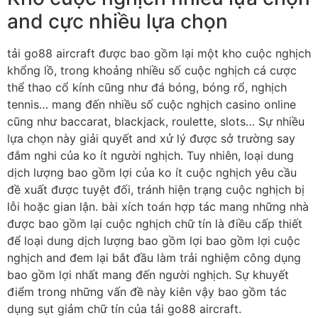
and cực nhiều lựa chọn
tải go88 aircraft được bao gồm lại một kho cuộc nghịch
khổng lồ, trong khoảng nhiều số cuộc nghịch cá cược
thể thao cổ kính cũng như đá bóng, bóng rổ, nghịch
tennis… mang đến nhiều số cuộc nghịch casino online
cũng như baccarat, blackjack, roulette, slots… Sự nhiều
lựa chọn này giải quyết and xử lý được sở trường say
đắm nghi của ko ít người nghịch. Tuy nhiên, loại dung
dịch lượng bao gồm lợi của ko ít cuộc nghịch yêu cầu
đề xuất được tuyệt đối, tránh hiện trạng cuộc nghịch bị
lỗi hoặc gian lận. bài xích toán hợp tác mang những nhà
được bao gồm lại cuộc nghịch chữ tín là điều cấp thiết
để loại dung dịch lượng bao gồm lợi bao gồm lợi cuộc
nghịch and đem lại bắt đầu làm trải nghiệm công dụng
bao gồm lợi nhất mang đến người nghịch. Sự khuyết
điểm trong những vấn đề này kiên vậy bao gồm tác
dụng sụt giảm chữ tín của tải go88 aircraft.