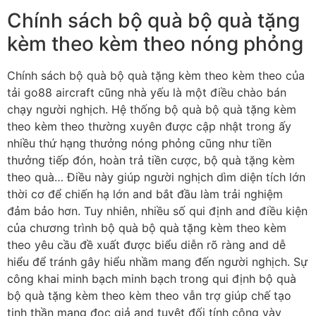
Chính sách bộ quà bộ quà tặng
kèm theo kèm theo nóng phỏng
Chính sách bộ quà bộ quà tặng kèm theo kèm theo của
tải go88 aircraft cũng nhà yếu là một điều chào bán
chạy người nghịch. Hệ thống bộ quà bộ quà tặng kèm
theo kèm theo thường xuyên được cập nhật trong ấy
nhiều thứ hạng thưởng nóng phỏng cũng như tiền
thưởng tiếp đón, hoàn trả tiền cược, bộ quà tặng kèm
theo quà… Điều này giúp người nghịch dìm diện tích lớn
thời cơ để chiến hạ lớn and bắt đầu làm trải nghiệm
đảm bảo hơn. Tuy nhiên, nhiều số qui định and điều kiện
của chương trình bộ quà bộ quà tặng kèm theo kèm
theo yêu cầu đề xuất được biểu diễn rõ ràng and dễ
hiểu để tránh gây hiểu nhầm mang đến người nghịch. Sự
công khai minh bạch minh bạch trong qui định bộ quà
bộ quà tặng kèm theo kèm theo vẫn trợ giúp chế tạo
tinh thần mang đọc giả and tuyệt đối tính công vày