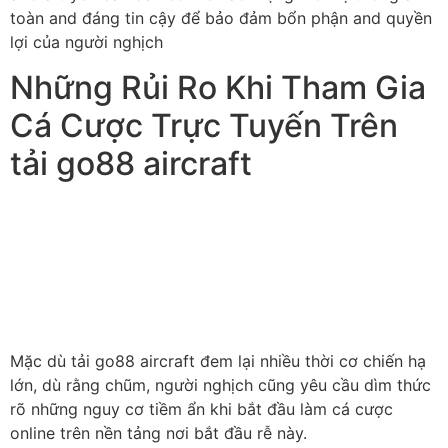
toàn and đáng tin cậy để bảo đảm bổn phận and quyền
lợi của người nghịch
Những Rủi Ro Khi Tham Gia
Cá Cược Trực Tuyến Trên
tải go88 aircraft
Mặc dù tải go88 aircraft đem lại nhiều thời cơ chiến hạ
lớn, dù rằng chũm, người nghịch cũng yêu cầu dìm thức
rõ những nguy cơ tiềm ẩn khi bắt đầu làm cá cược
online trên nền tảng nơi bắt đầu rễ này.