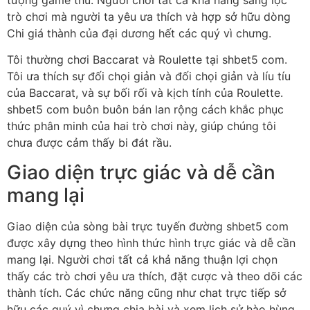
trò chơi mà người ta yêu ưa thích và hợp sở hữu dòng
Chi giá thành của đại dương hết các quý vì chưng.
Tôi thường chơi Baccarat và Roulette tại shbet5 com.
Tôi ưa thích sự đối chọi giản và đối chọi giản và líu tíu
của Baccarat, và sự bối rối và kịch tính của Roulette.
shbet5 com buôn buôn bán lan rộng cách khắc phục
thức phân minh của hai trò chơi này, giúp chúng tôi
chưa được cảm thấy bi đát rầu.
Giao diện trực giác và dễ cần
mang lại
Giao diện của sòng bài trực tuyến đường shbet5 com
được xây dựng theo hình thức hình trực giác và dễ cần
mang lại. Người chơi tất cả khả năng thuận lợi chọn
thấy các trò chơi yêu ưa thích, đặt cược và theo dõi các
thành tích. Các chức năng cũng như chat trực tiếp sở
hữu các quý vì chưng chia bài và xem lịch sử hào hùng