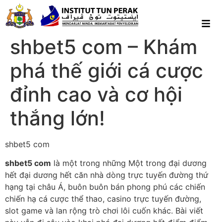
shbet5 com – Khám
phá thế giới cá cược
đỉnh cao và cơ hội
thắng lớn!
shbet5 com
shbet5 com
là một trong những Một trong đại dương
hết đại dương hết căn nhà dòng trực tuyến đường thứ
hạng tại châu Á, buôn buôn bán phong phú các chiến
chiến hạ cá cược thể thao, casino trực tuyến đường,
slot game và lan rộng trò chơi lôi cuốn khác. Bài viết