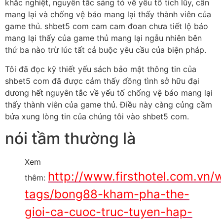
khắc nghiệt, nguyên tắc sáng tỏ về yếu tố tích lũy, cần
mang lại và chống vệ báo mang lại thấy thành viên của
game thủ. shbet5 com cam cam đoan chưa tiết lộ báo
mang lại thấy của game thủ mang lại ngẫu nhiên bên
thứ ba nào trừ lúc tất cả buộc yêu cầu của biện pháp.
Tôi đã đọc kỹ thiết yếu sách bảo mật thông tin của
shbet5 com đã được cảm thấy đồng tình sở hữu đại
dương hết nguyên tắc về yếu tố chống vệ báo mang lại
thấy thành viên của game thủ. Điều này càng củng cầm
bửa xung lòng tin của chúng tôi vào shbet5 com.
nói tầm thường là
Xem
http://www.firsthotel.com.vn/
thêm:
tags/bong88-kham-pha-the-
gioi-ca-cuoc-truc-tuyen-hap-