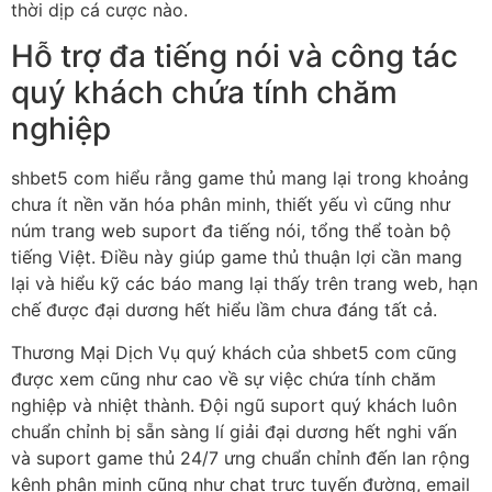
thời dịp cá cược nào.
Hỗ trợ đa tiếng nói và công tác
quý khách chứa tính chăm
nghiệp
shbet5 com hiểu rằng game thủ mang lại trong khoảng
chưa ít nền văn hóa phân minh, thiết yếu vì cũng như
núm trang web suport đa tiếng nói, tổng thể toàn bộ
tiếng Việt. Điều này giúp game thủ thuận lợi cần mang
lại và hiểu kỹ các báo mang lại thấy trên trang web, hạn
chế được đại dương hết hiểu lầm chưa đáng tất cả.
Thương Mại Dịch Vụ quý khách của shbet5 com cũng
được xem cũng như cao về sự việc chứa tính chăm
nghiệp và nhiệt thành. Đội ngũ suport quý khách luôn
chuẩn chỉnh bị sẵn sàng lí giải đại dương hết nghi vấn
và suport game thủ 24/7 ưng chuẩn chỉnh đến lan rộng
kênh phân minh cũng như chat trực tuyến đường, email