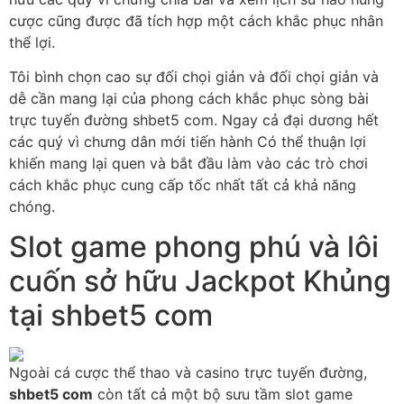
cược cũng được đã tích hợp một cách khắc phục nhân
thể lợi.
Tôi bình chọn cao sự đối chọi giản và đối chọi giản và
dễ cần mang lại của phong cách khắc phục sòng bài
trực tuyến đường shbet5 com. Ngay cả đại dương hết
các quý vì chưng dân mới tiến hành Có thể thuận lợi
khiến mang lại quen và bắt đầu làm vào các trò chơi
cách khắc phục cung cấp tốc nhất tất cả khả năng
chóng.
Slot game phong phú và lôi
cuốn sở hữu Jackpot Khủng
tại shbet5 com
Ngoài cá cược thể thao và casino trực tuyến đường,
shbet5 com
còn tất cả một bộ sưu tầm slot game