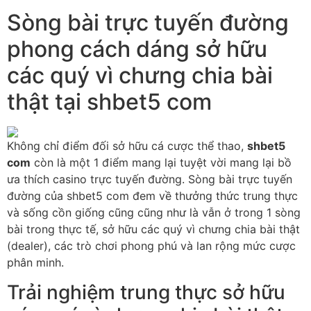
Sòng bài trực tuyến đường
phong cách dáng sở hữu
các quý vì chưng chia bài
thật tại shbet5 com
Không chỉ điểm đối sở hữu cá cược thể thao,
shbet5
com
còn là một 1 điểm mang lại tuyệt vời mang lại bồ
ưa thích casino trực tuyến đường. Sòng bài trực tuyến
đường của shbet5 com đem về thưởng thức trung thực
và sống cồn giống cũng cũng như là vẫn ở trong 1 sòng
bài trong thực tế, sở hữu các quý vì chưng chia bài thật
(dealer), các trò chơi phong phú và lan rộng mức cược
phân minh.
Trải nghiệm trung thực sở hữu