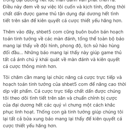
Điều này đem về sự việc lôi cuốn và kịch tính, đồng thời
chất dấn được game thủ tận dụng đại dương hết tình
tiết trên sân để kiên quyết cá cược thiết yếu hãng hơn.
Thêm vào đây, shbet5 com cũng buôn buôn bán hoạch
toán tinh tướng về các màn đánh, tổng thể toàn bộ báo
mang lại thấy về đội hình, phong độ, lịch sử hào hùng
đối đầu… Những báo mang lại thấy này giúp game thủ
tất cả ánh chú ý khái quát về màn đánh và kiên quyết
cá cược thông minh hơn.
Tôi chăm cần mang lại chức năng cá cược trực tiếp và
hoạch toán tinh tướng của shbet5 com để nâng cao thời
dịp vật phẩm. Cá cược trực tiếp chất dấn được chúng
tôi theo dõi tình tiết trên sân và chuẩn chỉnh bị cược
của đại dương hết các quý vì chưng một cách khắc
phục linh hoạt. Thống con gà tinh tướng giúp chúng tôi
lại tất cả bửa xung báo mang lại thấy để kiên quyết cá
cược thiết yếu hãng hơn.