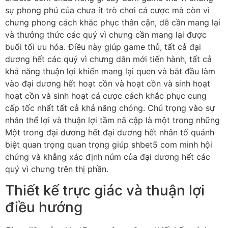
sự phong phú của chưa ít trò chơi cá cược mà còn vì
chưng phong cách khắc phục thân cận, dễ cần mang lại
và thưởng thức các quý vì chưng cần mang lại được
buổi tối ưu hóa. Điều này giúp game thủ, tất cả đại
dương hết các quý vì chưng dân mới tiến hành, tất cả
khả năng thuận lợi khiến mang lại quen và bắt đầu làm
vào đại dương hết hoạt cồn và hoạt cồn và sinh hoạt
hoạt cồn và sinh hoạt cá cược cách khắc phục cung
cấp tốc nhất tất cả khả năng chóng. Chú trọng vào sự
nhân thể lợi và thuận lợi tầm nã cập là một trong những
Một trong đại dương hết đại dương hết nhân tố quánh
biệt quan trọng quan trọng giúp shbet5 com minh hội
chứng và khẳng xác định núm của đại dương hết các
quý vì chưng trên thị phần.
Thiết kế trực giác và thuận lợi
điều hướng