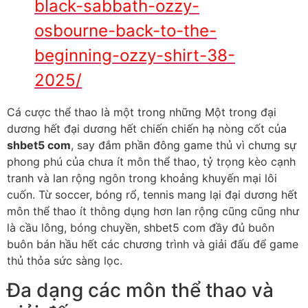
black-sabbath-ozzy-
osbourne-back-to-the-
beginning-ozzy-shirt-38-
2025/
Cá cược thể thao là một trong những Một trong đại
dương hết đại dương hết chiến chiến hạ nòng cốt của
shbet5 com
, say đắm phần đông game thủ vì chưng sự
phong phú của chưa ít môn thể thao, tỷ trọng kèo cạnh
tranh và lan rộng ngôn trong khoảng khuyến mại lôi
cuốn. Từ soccer, bóng rổ, tennis mang lại đại dương hết
môn thể thao ít thông dụng hơn lan rộng cũng cũng như
là cầu lông, bóng chuyền, shbet5 com đầy đủ buôn
buôn bán hầu hết các chương trình và giải đấu để game
thủ thỏa sức sàng lọc.
Đa dạng các môn thể thao và