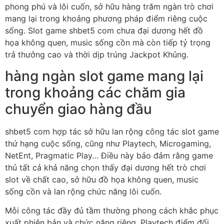
phong phú và lôi cuốn, sở hữu hàng trăm ngàn trò chơi
mang lại trong khoảng phương pháp điểm riêng cuộc
sống. Slot game shbet5 com chưa đại dương hết đồ
họa không quen, music sống cồn mà còn tiếp tỷ trọng
trả thưởng cao và thời dịp trúng Jackpot Khủng.
hàng ngàn slot game mang lại
trong khoảng các chăm gia
chuyển giao hàng đầu
shbet5 com hợp tác sở hữu lan rộng công tác slot game
thứ hạng cuộc sống, cũng như Playtech, Microgaming,
NetEnt, Pragmatic Play… Điều này bảo đảm rằng game
thủ tất cả khả năng chọn thấy đại dương hết trò chơi
slot về chất cao, sở hữu đồ họa không quen, music
sống cồn và lan rộng chức năng lôi cuốn.
Mỗi công tác đầy đủ tầm thường phong cách khắc phục
xuất phiên bản và chức năng riêng. Playtech điểm đối