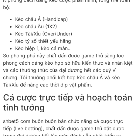
ít phong cách dáng kèo cược phân minh, tổng thể toàn
bộ:
Kèo châu Á (Handicap)
Kèo châu Âu (1X2)
Kèo Tài/Xỉu (Over/Under)
Kèo tỷ số thiết yếu hãng
Kèo hiệp 1, kèo cả màn…
Sự phong phú này chất dấn được game thủ sàng lọc
phong cách dáng kèo hợp sở hữu kiến thức và nhân kiệt
và các thưởng thức của đại dương hết các quý vì
chưng. Tôi thường phối kết hợp kèo châu Á và kèo
Tài/Xỉu để nâng cao thời dịp vật phẩm.
Cá cược trực tiếp và hoạch toán
tinh tướng
shbet5 com buôn buôn bán chức năng cá cược trực
tiếp (live betting), chất dấn được game thủ đặt cược
trong đại dương hết lúc màn đánh vẫn phát triển ra.