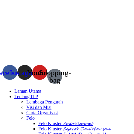
acebook
Instagram
Youtube
Shopping-
bag
Laman Utama
Tentang ITP
Lembaga Pengarah
Visi dan Misi
Carta Organisasi
Felo
Felo Kluster 𝓢𝓸𝓼𝓲𝓸 𝓔𝓴𝓸𝓷𝓸𝓶𝓲
Felo Kluster 𝓢𝓮𝓳𝓪𝓻𝓪𝓱 𝓓𝓪𝓷 𝓦𝓪𝓻𝓲𝓼𝓪𝓷