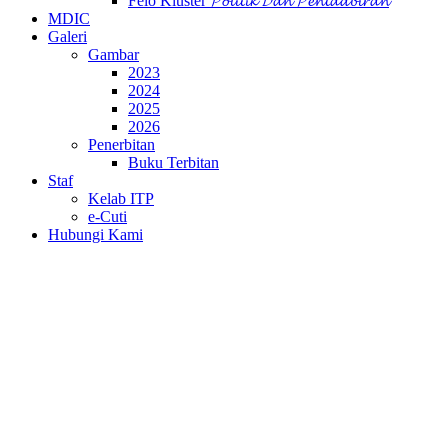
Felo Kluster 𝓟𝓸𝓵𝓲𝓽𝓲𝓴 𝓓𝓪𝓷 𝓟𝓮𝓷𝓽𝓪𝓭𝓫𝓲𝓻𝓪𝓷
MDIC
Galeri
Gambar
2023
2024
2025
2026
Penerbitan
Buku Terbitan
Staf
Kelab ITP
e-Cuti
Hubungi Kami