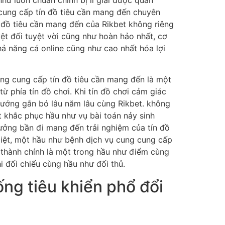
cung cấp tín đồ tiêu cần mang đến chuyên
 đồ tiêu cần mang đến của Rikbet không riêng
ệt đối tuyệt vời cũng như hoàn hảo nhất, cơ
ả năng cá online cũng như cao nhất hóa lợi
g cung cấp tín đồ tiêu cần mang đến là một
 phía tín đồ chơi. Khi tín đồ chơi cảm giác
ướng gắn bó lâu năm lâu cùng Rikbet. không
t khắc phục hầu như vụ bài toán nảy sinh
ưởng bần đi mang đến trải nghiệm của tín đồ
liệt, một hầu như bệnh dịch vụ cung cung cấp
 thành chính là một trong hầu như điểm cùng
 đối chiếu cùng hầu như đối thủ.
ng tiêu khiển phổ đổi