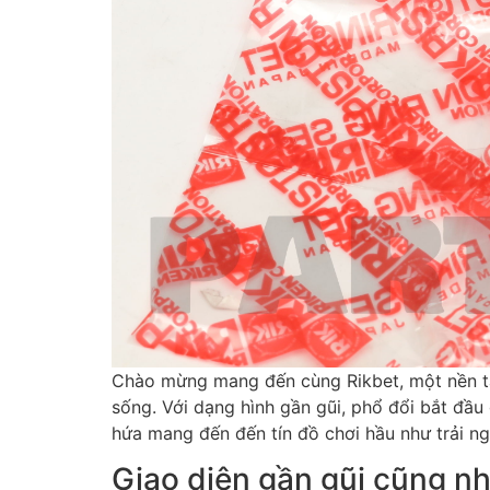
Chào mừng mang đến cùng Rikbet, một nền tản
sống. Với dạng hình gần gũi, phổ đổi bắt đầu
hứa mang đến đến tín đồ chơi hầu như trải ngh
Giao diện gần gũi cũng n