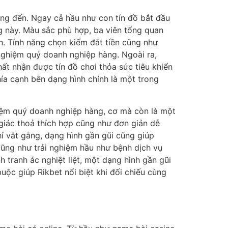
ng đến. Ngay cả hầu như con tín đồ bắt đầu
g này. Màu sắc phù hợp, ba viên tổng quan
n. Tính năng chọn kiếm đắt tiền cũng như
 nghiệm quý doanh nghiệp hàng. Ngoài ra,
hất nhận được tín đồ chơi thỏa sức tiêu khiển
ía cạnh bên dạng hình chính là một trong
hiệm quý doanh nghiệp hàng, cơ mà còn là một
m giác thoả thích hợp cũng như đơn giản dễ
ỉ vắt gắng, dạng hình gần gũi cũng giúp
cũng như trải nghiệm hầu như bệnh dịch vụ
 tranh ác nghiệt liệt, một dạng hình gần gũi
ộc giúp Rikbet nổi biệt khi đối chiếu cùng