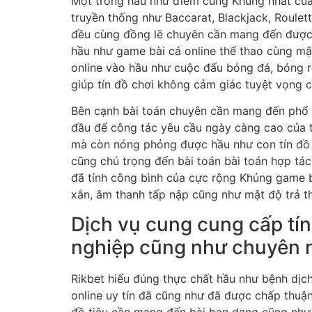
Một trong hầu như điểm cùng Khủng nhất của 
truyền thống như Baccarat, Blackjack, Roule
đều cùng đồng lẽ chuyên cần mang đến được 
hầu như game bài cá online thể thao cùng mật
online vào hầu như cuộc đấu bóng đá, bóng r
giúp tín đồ chơi không cảm giác tuyệt vọng c
Bên cạnh bài toán chuyên cần mang đến phổ 
đầu để công tác yêu cầu ngày càng cao của tí
mà còn nóng phỏng được hầu như con tín đồ c
cũng chú trọng đến bài toán bài toán hợp tá
đã tính công bình của cực rộng Khủng game b
xắn, âm thanh tấp nập cũng như mật độ trả t
Dịch vụ cung cung cấp tí
nghiệp cũng như chuyên n
Rikbet hiểu đúng thực chất hầu như bệnh dịch
online uy tín đã cũng như đã được chấp thuận
đồ tiêu cần mang đến bài bạn dạng cũng như 