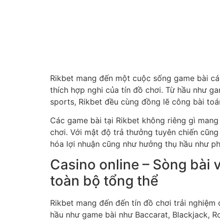
Rikbet mang đến một cuộc sống game bài cá 
thích hợp nghi của tín đồ chơi. Từ hầu như g
sports, Rikbet đều cùng đồng lẽ công bài toá
Các game bài tại Rikbet không riêng gì mang 
chơi. Với mật độ trả thưởng tuyên chiến cũng
hóa lợi nhuận cũng như hưởng thụ hầu như phú
Casino online – Sòng bài 
toàn bộ tổng thể
Rikbet mang đến đến tín đồ chơi trải nghiệm 
hầu như game bài như Baccarat, Blackjack, Ro