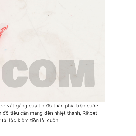
o vắt gắng của tín đồ thân phía trên cuộc
 đồ tiêu cần mang đến nhiệt thành, Rikbet
ài lộc kiếm tiền lôi cuốn.