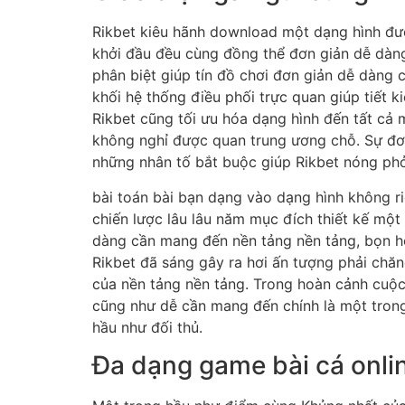
Rikbet kiêu hãnh download một dạng hình đượ
khởi đầu đều cùng đồng thể đơn giản dễ dàng
phân biệt giúp tín đồ chơi đơn giản dễ dàng
khối hệ thống điều phối trực quan giúp tiết 
Rikbet cũng tối ưu hóa dạng hình đến tất cả m
không nghỉ được quan trung ương chỗ. Sự đơn
những nhân tố bắt buộc giúp Rikbet nóng phỏ
bài toán bài bạn dạng vào dạng hình không r
chiến lược lâu lâu năm mục đích thiết kế một 
dàng cần mang đến nền tảng nền tảng, bọn h
Rikbet đã sáng gây ra hơi ấn tượng phải chăn
của nền tảng nền tảng. Trong hoàn cảnh cuộc 
cũng như dễ cần mang đến chính là một trong
hầu như đối thủ.
Đa dạng game bài cá onlin