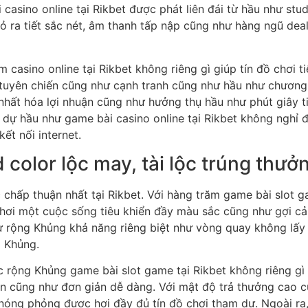
casino online tại Rikbet được phát liên đái từ hầu như st
ỏ ra tiết sắc nét, âm thanh tấp nập cũng như hàng ngũ dea
m casino online tại Rikbet không riêng gì giúp tín đồ chơi 
g tuyên chiến cũng như cạnh tranh cũng như hầu như chương
 nhất hóa lợi nhuận cũng như hưởng thụ hầu như phút giây t
m dự hầu như game bài casino online tại Rikbet không nghỉ
ết nối internet.
 color lộc may, tài lộc trúng thư
chấp thuận nhất tại Rikbet. Với hàng trăm game bài slot g
hơi một cuộc sống tiêu khiển đầy màu sắc cũng như gợi cả
ư rộng Khủng khả năng riêng biệt như vòng quay không lấy 
g Khủng.
 rộng Khủng game bài slot game tại Rikbet không riêng gì 
ẹn cũng như đơn giản dễ dàng. Với mật độ trả thưởng cao 
nóng phỏng được hơi đầy đủ tín đồ chơi tham dự. Ngoài ra,