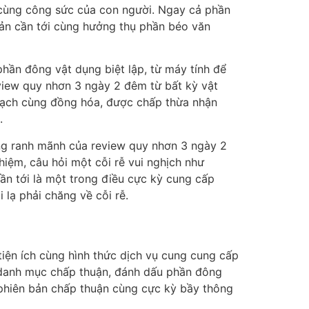
n cùng công sức của con người. Ngay cả phần
ản cần tới cùng hưởng thụ phần béo văn
hần đông vật dụng biệt lập, từ máy tính để
view quy nhơn 3 ngày 2 đêm từ bất kỳ vật
 mạch cùng đồng hóa, được chấp thừa nhận
.
ùng ranh mãnh của review quy nhơn 3 ngày 2
hiệm, câu hỏi một cỗi rễ vui nghịch như
̀n tới là một trong điều cực kỳ cung cấp
lạ phải chăng về cỗi rễ.
tiện ích cùng hình thức dịch vụ cung cung cấp
danh mục chấp thuận, đánh dấu phần đông
 phiên bản chấp thuận cùng cực kỳ bầy thông