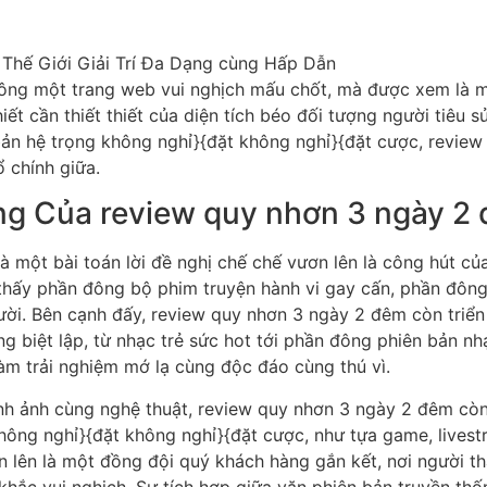
ng một trang web vui nghịch mấu chốt, mà được xem là một
hiết cần thiết thiết của diện tích béo đối tượng người tiêu
 bản hệ trọng không nghỉ}{đặt không nghỉ}{đặt cược, revie
chính giữa.
ng Của review quy nhơn 3 ngày 2
là một bài toán lời đề nghị chế chế vươn lên là công hút 
hấy phần đông bộ phim truyện hành vi gay cấn, phần đông
ười. Bên cạnh đấy, review quy nhơn 3 ngày 2 đêm còn triển
g biệt lập, từ nhạc trẻ sức hot tới phần đông phiên bản nh
hàm trải nghiệm mớ lạ cùng độc đáo cùng thú vì.
h ảnh cùng nghệ thuật, review quy nhơn 3 ngày 2 đêm còn 
không nghỉ}{đặt không nghỉ}{đặt cược, như tựa game, lives
 lên là một đồng đội quý khách hàng gắn kết, nơi người th
ắc vui nghịch. Sự tích hợp giữa văn phiên bản truyền thố