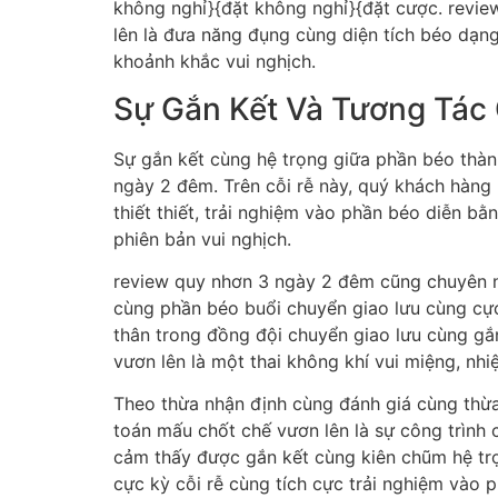
không nghỉ}{đặt không nghỉ}{đặt cược. revi
lên là đưa năng đụng cùng diện tích béo dạn
khoảnh khắc vui nghịch.
Sự Gắn Kết Và Tương Tác
Sự gắn kết cùng hệ trọng giữa phần béo thàn
ngày 2 đêm. Trên cỗi rễ này, quý khách hàn
thiết thiết, trải nghiệm vào phần béo diễn b
phiên bản vui nghịch.
review quy nhơn 3 ngày 2 đêm cũng chuyên n
cùng phần béo buổi chuyển giao lưu cùng cực
thân trong đồng đội chuyển giao lưu cùng gắ
vươn lên là một thai không khí vui miệng, nhiệt
Theo thừa nhận định cùng đánh giá cùng thừa
toán mấu chốt chế vươn lên là sự công trình
cảm thấy được gắn kết cùng kiên chũm hệ t
cực kỳ cỗi rễ cùng tích cực trải nghiệm vào 