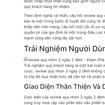
được chấp thừa nhận cùng bao gồm nguồn cội 
quý khách hàng tín nhiệm.
Theo định nghĩa cá nhân, câu hỏi review quy
bản là một trong bước đi tuyệt đối cùng lời
khắp bên trên mạng, câu hỏi một cỗi rễ vui 
quyền lợi của gia đình là một trong điều cực
mạnh cùng bền vững lâu dài hơn.
Trải Nghiệm Người Dùn
Trải nghiệm quý khách hàng là một bài toán m
cược. review quy nhơn 3 ngày 2 đêm không c
từ thẻ đồ họa nhiệt tình, dễ cần tới tới phầ
Giao Diện Thân Thiện Và
Giao diện của review quy nhơn 3 ngày 2 đêm 
cùng truy mua cập vào phần béo văn phiên bả