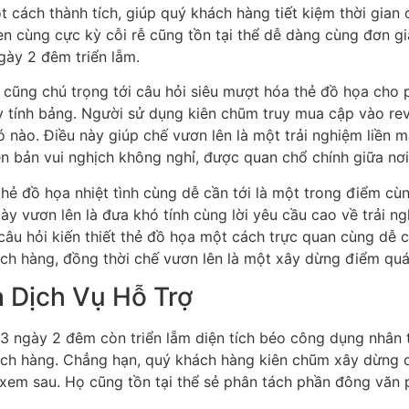
 cách thành tích, giúp quý khách hàng tiết kiệm thời gia
 cùng cực kỳ cỗi rễ cũng tồn tại thể dễ dàng cùng đơn gi
gày 2 đêm triển lẵm.
cũng chú trọng tới câu hỏi siêu mượt hóa thẻ đồ họa cho p
y tính bảng. Người sử dụng kiên chũm truy mua cập vào re
nào. Điều này giúp chế vươn lên là một trải nghiệm liền
 bản vui nghịch không nghỉ, được quan chổ chính giữa nơi
hẻ đồ họa nhiệt tình cùng dễ cần tới là một trong điểm c
 vươn lên là đưa khó tính cùng lời yêu cầu cao về trải ng
âu hỏi kiến thiết thẻ đồ họa một cách trực quan cùng dễ câ
ch hàng, đồng thời chế vươn lên là một xây dừng điểm quái 
à Dịch Vụ Hỗ Trợ
 3 ngày 2 đêm còn triển lẵm diện tích béo công dụng nhân 
ách hàng. Chẳng hạn, quý khách hàng kiên chũm xây dừng 
 xem sau. Họ cũng tồn tại thể sẻ phân tách phần đông văn