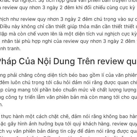
 review quy nhơn 3 ngày 2 đêm khi đối chiếu cùng cực kỳ 
nghịch như review quy nhơn 3 ngày 2 đêm chú trọng vào sự 
ều này không chỉ cần thiết giúp thỏa mãn cần thiết thiết c
lập mà còn chế vươn lên là một diện tích vui nghịch cực kỳ
 nhân tài phù hợp nghi của review quy nhơn 3 ngày 2 đêm t
nh tranh.
Pháp Của Nội Dung Trên review q
ợng phải chăng công diện tích béo bao gồm lí của văn phiên
2 đêm luôn chú trọng tới câu hỏi đảm nói rằng được quan chổ
p cùng mang tới phần béo chuẩn mức về chất lượng lượng p
g công ty triển lẵm văn phiên bản mà còn mang tới cho qu
h.
thực hành một cách chặt chẽ, đảm nói rằng không bao hà
ặc gây hình ảnh hưởng bựa tới quý khách hàng. review qu
ch vụ văn phiên bản đáng tin cậy để đảm nói rằng được qu