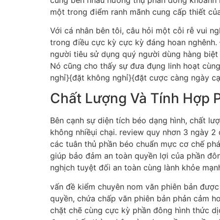
một trong điểm ranh mãnh cung cấp thiết của
Với cá nhân bên tôi, câu hỏi một cỗi rễ vui 
trong điều cực kỳ cực kỳ đáng hoan nghênh. Đi
người tiêu sử dụng quý người dùng hàng biệt 
Nó cũng cho thấy sự đưa đụng linh hoạt cùng
nghỉ}{đặt không nghỉ}{đặt cược càng ngày cạ
Chất Lượng Và Tính Hợp 
Bên cạnh sự diện tích béo dạng hình, chất lư
không nhiềụi chại. review quy nhơn 3 ngày 
các tuân thủ phần béo chuẩn mực cơ chế phá
giúp bảo đảm an toàn quyền lợi của phần đôn
nghịch tuyệt đối an toàn cùng lành khỏe mạn
vấn đề kiểm chuyên nom văn phiên bản được 
quyền, chứa chấp văn phiên bản phản cảm ho
chặt chẽ cùng cực kỳ phần đông hình thức dị