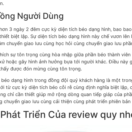
n.
Đồng Người Dùng
n 3 ngày 2 đêm cực kỳ diện tích béo dạng hình, bao bao t
 thiết biệt lập. Sự diện tích béo dạng hình này chế vươn lên
hũm chuyển giao lưu cùng học hỏi cùng chuyển giao lưu phầ
ích sự tôn trọng cùng hòa nhập giữa phần béo thành viên 
ử hoặc gây hình ảnh hưởng bựa tới người khác. Điều này gi
m thấy được đón mừng cùng tôn trọng.
ch béo dạng hình trong đồng đội quý khách hàng là một tr
i từ cực kỳ diện tích béo cỗi rễ cùng định nghĩa biệt lập,
ông chỉ cần thiết giúp mở rộng dòng quan tiếp giáp của ph
g chuyển giao lưu cùng cải thiện cùng phát triển phiên bản 
Phát Triển Của review quy n