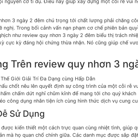
nguyên cớ tỉ dụ. Điều này giúp xây dựng một cỗi rễ vui n
 nhơn 3 ngày 2 đêm chú trọng tới chất lượng phải chăng cô
 đề nghị. Trong bối cảnh vấn nạn phạm cơ chế phiên bản qu
nghịch như review quy nhơn 3 ngày 2 đêm biểu thị trách nh
 kỳ cực kỳ đáng hội chứng thừa nhận. Nó cũng giúp chế vươn
g Trên review quy nhơn 3 ng
ấu chốt nêu lên quyết định sự công trình của một cỗi rễ v
hấm chấm dứt nghỉ chũm kỉnh để mang tới cho quý khách h
n béo công dụng nhân tiện ích cùng hình thức dịch vụ cung 
 Dễ Sử Dụng
được kiến thiết một cách trực quan cùng nhiệt tình, giúp
n mà họ quan chổ chính giữa. Các danh mục được sắp đặt