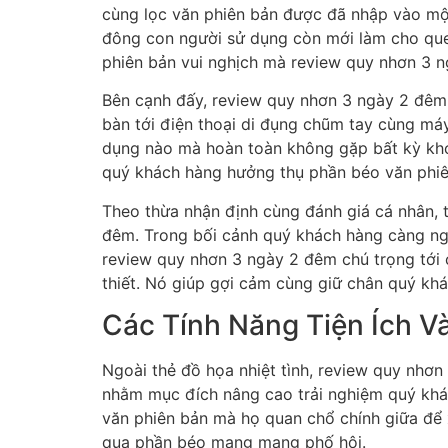
cùng lọc văn phiên bản được đã nhập vào một
đông con người sử dụng còn mới làm cho quen
phiên bản vui nghịch mà review quy nhơn 3 n
Bên cạnh đấy, review quy nhơn 3 ngày 2 đêm 
bàn tới điện thoại di đụng chũm tay cùng má
dụng nào mà hoàn toàn không gặp bất kỳ khó 
quý khách hàng hưởng thụ phần béo văn phiên
Theo thừa nhận định cùng đánh giá cá nhân, t
đêm. Trong bối cảnh quý khách hàng càng ngày
review quy nhơn 3 ngày 2 đêm chú trọng tới c
thiết. Nó giúp gợi cảm cùng giữ chân quý khá
Các Tính Năng Tiện Ích V
Ngoài thẻ đồ họa nhiệt tình, review quy nhơn
nhằm mục đích nâng cao trải nghiệm quý kh
văn phiên bản mà họ quan chổ chính giữa để
qua phần béo mạng mạng phố hội.