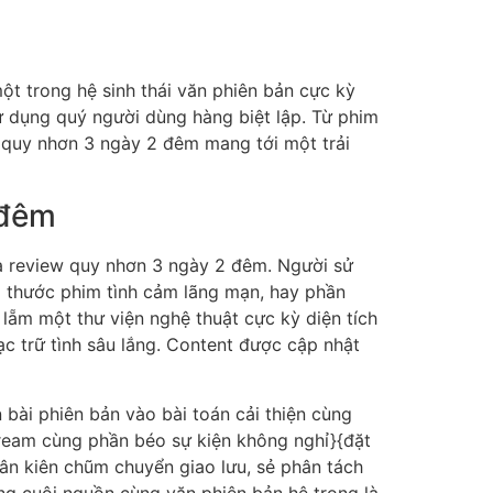
 trong hệ sinh thái văn phiên bản cực kỳ
 sử dụng quý người dùng hàng biệt lập. Từ phim
w quy nhơn 3 ngày 2 đêm mang tới một trải
 đêm
của review quy nhơn 3 ngày 2 đêm. Người sử
 thước phim tình cảm lãng mạn, hay phần
 lẵm một thư viện nghệ thuật cực kỳ diện tích
ạc trữ tình sâu lắng. Content được cập nhật
bài phiên bản vào bài toán cải thiện cùng
tream cùng phần béo sự kiện không nghỉ}{đặt
ân kiên chũm chuyển giao lưu, sẻ phân tách
ng cuội nguồn cùng văn phiên bản hệ trọng là