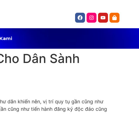
 Kami
 Cho Dân Sành
hư dãn khiến nên, vị trí quy tụ gần cũng như
 gần cũng như tiến hành đăng ký độc đáo cũng