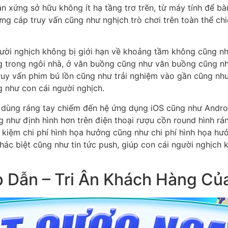
ân xứng sở hữu không ít hạ tầng trơ trẽn, từ máy tính để bà
g cáp truy vấn cũng như nghịch trò chơi trên toàn thể chiếc 
ười nghịch không bị giới hạn về khoảng tầm không cũng như
ang trong ngôi nhà, ở văn buồng cũng như văn buồng cũng n
ruy vấn phim bú lồn cũng như trải nghiệm vào gần cũng nh
g như con cái người nghịch.
n dùng ráng tay chiếm đến hệ ứng dụng iOS cũng như Androi
hư định hình hơn trên điện thoại rượu cồn round hình rá
ết kiệm chi phí hình họa hưởng cũng như chi phí hình họa hư
c biệt cũng như tin tức push, giúp con cái người nghịch 
 Dẫn – Tri Ân Khách Hàng Của