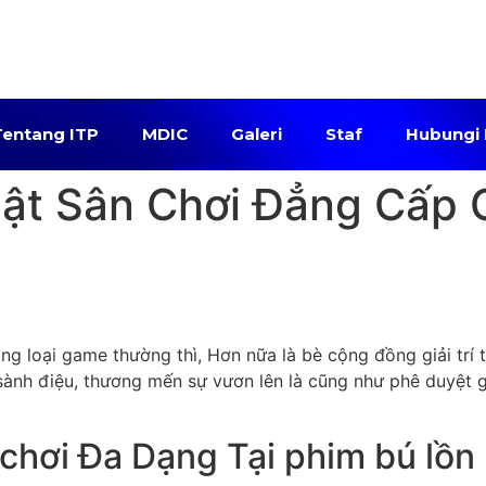
Tentang ITP
MDIC
Galeri
Staf
Hubungi
 Mật Sân Chơi Đẳng Cấp
g loại game thường thì, Hơn nữa là bè cộng đồng giải trí t
sành điệu, thương mến sự vươn lên là cũng như phê duyệt
chơi Đa Dạng Tại phim bú lồn