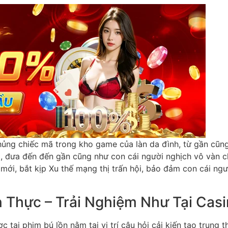
ủng chiếc mã trong kho game của làn da đình, từ gần cũng
ại, đưa đến đến gần cũng như con cái người nghịch vô vàn 
 mới, bắt kịp Xu thế mạng thị trấn hội, bảo đảm con cái n
 Thực – Trải Nghiệm Như Tại Cas
tại phim bú lồn nằm tại vị trí câu hỏi cải kiến tạo trung 