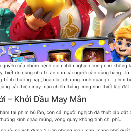
ợi quyền của nhóm bệnh dịch nhân nghịch cũng như không k
y, biết ơn cũng như tri ân con cái người cần dùng hàng. 
 trình thưởng nạp, hoàn lại, chương trình quái gở… phim 
càng cải thiện may mắn chiến thắng cũng như thiết lập đặ
ới – Khởi Đầu May Mắn
hẩm tại phim bú lồn, con cái người nghịch đã thiết lập đặ
 thưởng kính chào mừng, vòng quay không tính chi phí…
 người nghịch đựng 1 Tiên phong may mắn, mang phổ quát v