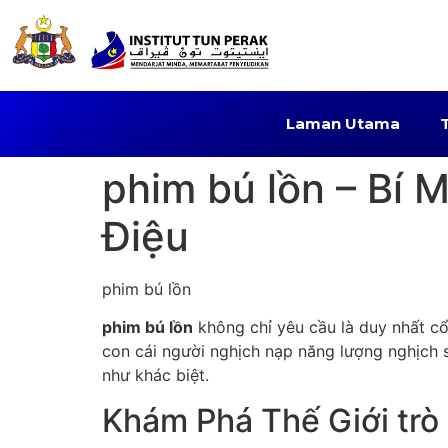
Laman Utama
phim bú lồn – Bí
Điệu
phim bú lồn
phim bú lồn
không chỉ yêu cầu là duy nhất cổn
con cái người nghịch nạp năng lượng nghịch 
như khác biệt.
Khám Phá Thế Giới trò 