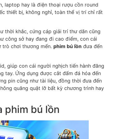
n, laptop hay là điện thoại rượu cồn round
thiết bị, không nghỉ, toàn thể vị trí chỉ rất
 thời khắc, cứng cáp giải trí thư dãn cũng
hư công sở hay đang đi cao điểm, con cái
ư trò chơi thương mến.
phim bú lồn
đưa đến
d, giúp con cái người nghịch tiến hành đăng
ng tay. Ứng dụng được cắt đấm đá hóa đến
ởng pin cũng như tài liệu, đồng thời đưa đến
không quăng quật lỡ bất kỳ chương trình hay
 phim bú lồn