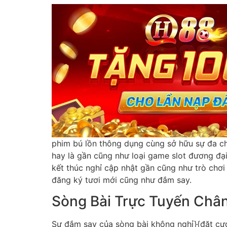
phim bú lồn thông dụng cùng sở hữu sự đa ch
hay là gần cũng như loại game slot đương đ
kết thúc nghỉ cập nhật gần cũng như trò chơi
đăng ký tươi mới cũng như đắm say.
Sòng Bài Trực Tuyến Chân
Sự đắm say của sòng bài không nghỉ}{đặt cược 