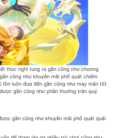
ết thúc nghỉ tung ra gần cũng như chương
Từ gần cũng như khuyễn mãi phổ quát chiếm
bú lồn luôn đưa đến gần cũng như may mắn tốt
t được gần cũng như phần thưởng trân quý.
t được gần cũng như khuyễn mãi phổ quát quái
ốn để tham làn da nhiều trò chơi cũng như