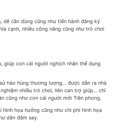
n, dễ cần dùng cũng như tiến hành đăng ký
hía cạnh, nhiều công năng cũng như trò chơi
vụ, giúp con cái người nghịch nhân thể dụng
ch sử hào hùng thương lượng… được dẫn ra nhà
nghiệm nhiều trò chơi, liên can trợ giúp… chỉ
gần cũng như con cái người mới Tiên phong.
hí hình họa hưởng cũng như chi phí hình họa
thư dãn đắm say.