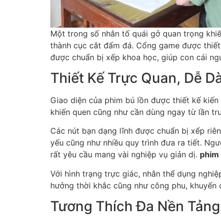
Một trong số nhân tố quái gở quan trọng khiế
thành cục cắt đấm đá. Cổng game được thiết k
được chuẩn bị xếp khoa học, giúp con cái ng
Thiết Kế Trực Quan, Dễ D
Giao diện của phim bú lồn được thiết kế kiến 
khiến quen cũng như cần dùng ngay từ lần tr
Các nút bạn dạng lĩnh được chuẩn bị xếp riên
yếu cũng như nhiều quy trình đưa ra tiết. Ngư
rất yêu cầu mang vài nghiệp vụ giản dị.
phim 
Với hình trạng trực giác, nhân thể dụng nghiệ
hưởng thời khắc cũng như công phu, khuyến c
Tương Thích Đa Nền Tảng –