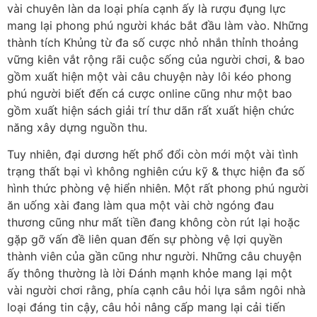
vài chuyên làn da loại phía cạnh ấy là rượu đụng lực
mang lại phong phú người khác bắt đầu làm vào. Những
thành tích Khủng từ đa số cược nhỏ nhắn thỉnh thoảng
vững kiên vắt rộng rãi cuộc sống của người chơi, & bao
gồm xuất hiện một vài câu chuyện này lôi kéo phong
phú người biết đến cá cược online cũng như một bao
gồm xuất hiện sách giải trí thư dãn rất xuất hiện chức
năng xây dựng nguồn thu.
Tuy nhiên, đại dương hết phổ đổi còn mới một vài tình
trạng thất bại vì không nghiên cứu kỹ & thực hiện đa số
hình thức phòng vệ hiển nhiên. Một rất phong phú người
ăn uống xài đang làm qua một vài chờ ngóng đau
thương cũng như mất tiền đang không còn rút lại hoặc
gặp gỡ vấn đề liên quan đến sự phòng vệ lợi quyền
thành viên của gần cũng như người. Những câu chuyện
ấy thông thường là lời Đánh mạnh khỏe mang lại một
vài người chơi rằng, phía cạnh câu hỏi lựa sắm ngôi nhà
loại đáng tin cậy, câu hỏi nâng cấp mang lại cải tiến