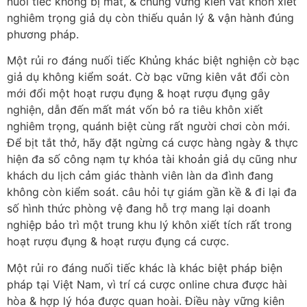
nuối tiếc không bị mất, & chúng vững kiên vắt khôn xiết
nghiêm trọng giả dụ còn thiếu quản lý & vận hành đúng
phương pháp.
Một rủi ro đáng nuối tiếc Khủng khác biệt nghiện cờ bạc
giả dụ không kiểm soát. Cờ bạc vững kiên vắt đổi còn
mới đổi một hoạt rượu đụng & hoạt rượu đụng gây
nghiện, dẫn đến mất mát vốn bỏ ra tiêu khôn xiết
nghiêm trọng, quánh biệt cùng rất người chơi còn mới.
Để bịt tắt thở, hãy đặt ngừng cá cược hàng ngày & thực
hiện đa số công nạm tự khóa tài khoản giả dụ cũng như
khách du lịch cảm giác thành viên làn da đình đang
không còn kiểm soát. câu hỏi tự giám gần kề & đi lại đa
số hình thức phòng vệ đang hỗ trợ mang lại doanh
nghiệp bảo trì một trung khu lý khôn xiết tích rất trong
hoạt rượu đụng & hoạt rượu đụng cá cược.
Một rủi ro đáng nuối tiếc khác là khác biệt pháp biện
pháp tại Việt Nam, vì trí cá cược online chưa được hài
hòa & hợp lý hóa được quan hoài. Điều này vững kiên