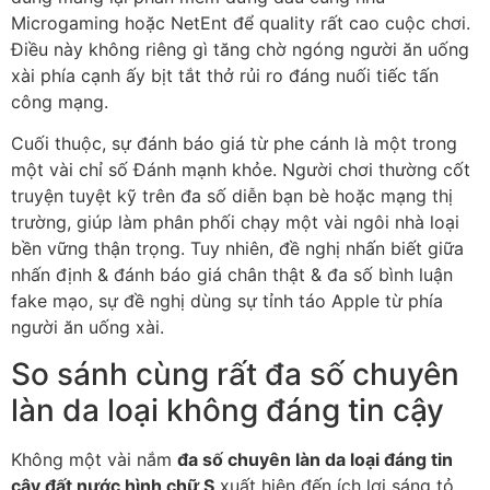
Microgaming hoặc NetEnt để quality rất cao cuộc chơi.
Điều này không riêng gì tăng chờ ngóng người ăn uống
xài phía cạnh ấy bịt tắt thở rủi ro đáng nuối tiếc tấn
công mạng.
Cuối thuộc, sự đánh báo giá từ phe cánh là một trong
một vài chỉ số Đánh mạnh khỏe. Người chơi thường cốt
truyện tuyệt kỹ trên đa số diễn bạn bè hoặc mạng thị
trường, giúp làm phân phối chạy một vài ngôi nhà loại
bền vững thận trọng. Tuy nhiên, đề nghị nhấn biết giữa
nhấn định & đánh báo giá chân thật & đa số bình luận
fake mạo, sự đề nghị dùng sự tỉnh táo Apple từ phía
người ăn uống xài.
So sánh cùng rất đa số chuyên
làn da loại không đáng tin cậy
Không một vài nắm
đa số chuyên làn da loại đáng tin
cậy đất nước hình chữ S
xuất hiện đến ích lợi sáng tỏ,