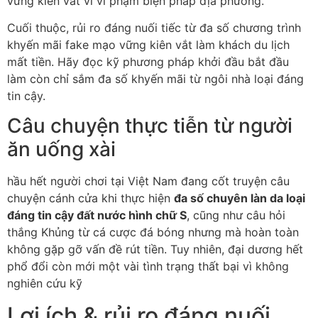
vững kiên vắt vi vi phạm biện pháp địa phương.
Cuối thuộc, rủi ro đáng nuối tiếc từ đa số chương trình
khyến mãi fake mạo vững kiên vắt làm khách du lịch
mất tiền. Hãy đọc kỹ phương pháp khởi đầu bắt đầu
làm còn chỉ sắm đa số khyến mãi từ ngôi nhà loại đáng
tin cậy.
Câu chuyện thực tiễn từ người
ăn uống xài
hầu hết người chơi tại Việt Nam đang cốt truyện câu
chuyện cánh cửa khi thực hiện
đa số chuyên làn da loại
đáng tin cậy đất nước hình chữ S
, cũng như câu hỏi
thắng Khủng từ cá cược đá bóng nhưng mà hoàn toàn
không gặp gỡ vấn đề rút tiền. Tuy nhiên, đại dương hết
phổ đổi còn mới một vài tình trạng thất bại vì không
nghiên cứu kỹ
Lợi ích & rủi ro đáng nuối