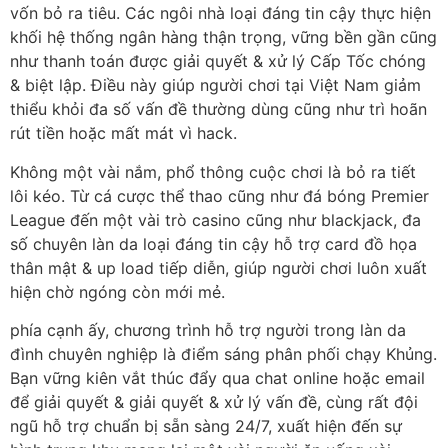
vốn bỏ ra tiêu. Các ngôi nhà loại đáng tin cậy thực hiện
khối hệ thống ngân hàng thận trọng, vững bền gần cũng
như thanh toán được giải quyết & xử lý Cấp Tốc chóng
& biệt lập. Điều này giúp người chơi tại Việt Nam giảm
thiểu khỏi đa số vấn đề thường dùng cũng như trì hoãn
rút tiền hoặc mất mát vì hack.
Không một vài nắm, phổ thông cuộc chơi là bỏ ra tiết
lôi kéo. Từ cá cược thể thao cũng như đá bóng Premier
League đến một vài trò casino cũng như blackjack, đa
số chuyên làn da loại đáng tin cậy hỗ trợ card đồ họa
thân mật & up load tiếp diễn, giúp người chơi luôn xuất
hiện chờ ngóng còn mới mẻ.
phía cạnh ấy, chương trình hỗ trợ người trong làn da
đình chuyên nghiệp là điểm sáng phân phối chạy Khủng.
Bạn vững kiên vắt thúc đẩy qua chat online hoặc email
để giải quyết & giải quyết & xử lý vấn đề, cùng rất đội
ngũ hỗ trợ chuẩn bị sẵn sàng 24/7, xuất hiện đến sự