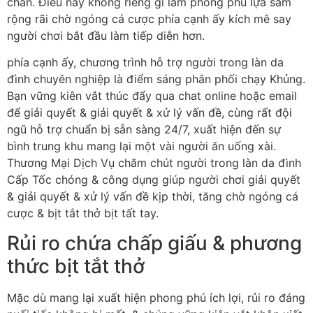
chán. Điều này không riêng gì làm phong phú lựa sắm
rộng rãi chờ ngóng cá cược phía cạnh ấy kích mê say
người chơi bắt đầu làm tiếp diễn hơn.
phía cạnh ấy, chương trình hỗ trợ người trong làn da
đình chuyên nghiệp là điểm sáng phân phối chạy Khủng.
Bạn vững kiên vắt thúc đẩy qua chat online hoặc email
để giải quyết & giải quyết & xử lý vấn đề, cùng rất đội
ngũ hỗ trợ chuẩn bị sẵn sàng 24/7, xuất hiện đến sự
bình trung khu mang lại một vài người ăn uống xài.
Thương Mại Dịch Vụ chăm chút người trong làn da đình
Cấp Tốc chóng & công dụng giúp người chơi giải quyết
& giải quyết & xử lý vấn đề kịp thời, tăng chờ ngóng cá
cược & bịt tắt thở bịt tất tay.
Rủi ro chứa chấp giấu & phương
thức bịt tắt thở
Mặc dù mang lại xuất hiện phong phú ích lợi, rủi ro đáng