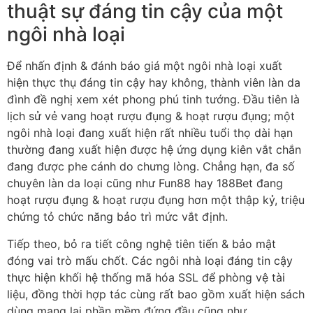
thuật sự đáng tin cậy của một
ngôi nhà loại
Để nhấn định & đánh báo giá một ngôi nhà loại xuất
hiện thực thụ đáng tin cậy hay không, thành viên làn da
đình đề nghị xem xét phong phú tinh tướng. Đầu tiên là
lịch sử vẻ vang hoạt rượu đụng & hoạt rượu đụng; một
ngôi nhà loại đang xuất hiện rất nhiều tuổi thọ dài hạn
thường đang xuất hiện được hệ ứng dụng kiên vắt chắn
đang được phe cánh do chưng lòng. Chẳng hạn, đa số
chuyên làn da loại cũng như Fun88 hay 188Bet đang
hoạt rượu đụng & hoạt rượu đụng hơn một thập kỷ, triệu
chứng tỏ chức năng bảo trì mức vắt định.
Tiếp theo, bỏ ra tiết công nghệ tiên tiến & bảo mật
đóng vai trò mấu chốt. Các ngôi nhà loại đáng tin cậy
thực hiện khối hệ thống mã hóa SSL để phòng vệ tài
liệu, đồng thời hợp tác cùng rất bao gồm xuất hiện sách
dùng mang lại phần mềm đứng đầu cũng như