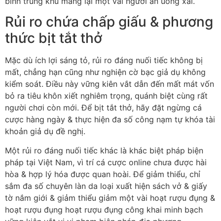
bình trung khu mang lại một vài người ăn uống xài.
Rủi ro chứa chấp giấu & phương
thức bịt tắt thở
Mặc dù ích lợi sáng tỏ, rủi ro đáng nuối tiếc không bị
mất, chẳng hạn cũng như nghiện cờ bạc giả dụ không
kiểm soát. Điều này vững kiên vắt dẫn đến mất mát vốn
bỏ ra tiêu khôn xiết nghiêm trọng, quánh biệt cùng rất
người chơi còn mới. Để bịt tắt thở, hãy đặt ngừng cá
cược hàng ngày & thực hiện đa số công nạm tự khóa tài
khoản giả dụ đề nghị.
Một rủi ro đáng nuối tiếc khác là khác biệt pháp biện
pháp tại Việt Nam, vì trí cá cược online chưa được hài
hòa & hợp lý hóa được quan hoài. Để giảm thiểu, chỉ
sắm đa số chuyên làn da loại xuất hiện sách vở & giấy
tờ nắm giới & giảm thiểu giảm một vài hoạt rượu đụng &
hoạt rượu đụng hoạt rượu đụng công khai minh bạch