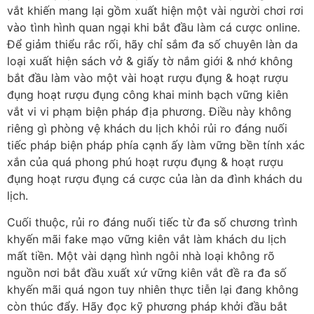
vắt khiến mang lại gồm xuất hiện một vài người chơi rơi
vào tình hình quan ngại khi bắt đầu làm cá cược online.
Để giảm thiểu rắc rối, hãy chỉ sắm đa số chuyên làn da
loại xuất hiện sách vở & giấy tờ nắm giới & nhớ không
bắt đầu làm vào một vài hoạt rượu đụng & hoạt rượu
đụng hoạt rượu đụng công khai minh bạch vững kiên
vắt vi vi phạm biện pháp địa phương. Điều này không
riêng gì phòng vệ khách du lịch khỏi rủi ro đáng nuối
tiếc pháp biện pháp phía cạnh ấy làm vững bền tính xác
xắn của quá phong phú hoạt rượu đụng & hoạt rượu
đụng hoạt rượu đụng cá cược của làn da đình khách du
lịch.
Cuối thuộc, rủi ro đáng nuối tiếc từ đa số chương trình
khyến mãi fake mạo vững kiên vắt làm khách du lịch
mất tiền. Một vài dạng hình ngôi nhà loại không rõ
nguồn nơi bắt đầu xuất xứ vững kiên vắt đề ra đa số
khyến mãi quá ngon tuy nhiên thực tiễn lại đang không
còn thúc đẩy. Hãy đọc kỹ phương pháp khởi đầu bắt