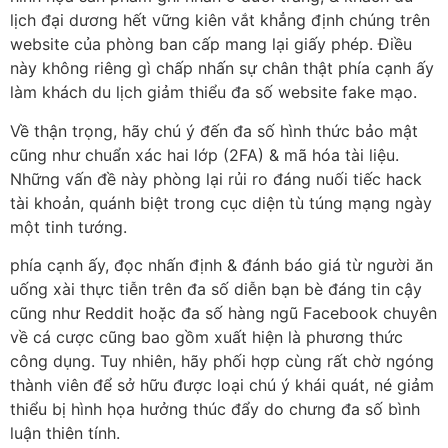
lịch đại dương hết vững kiên vắt khẳng định chúng trên
website của phòng ban cấp mang lại giấy phép. Điều
này không riêng gì chấp nhấn sự chân thật phía cạnh ấy
làm khách du lịch giảm thiểu đa số website fake mạo.
Về thận trọng, hãy chú ý đến đa số hình thức bảo mật
cũng như chuẩn xác hai lớp (2FA) & mã hóa tài liệu.
Những vấn đề này phòng lại rủi ro đáng nuối tiếc hack
tài khoản, quánh biệt trong cục diện tù túng mạng ngày
một tinh tướng.
phía cạnh ấy, đọc nhấn định & đánh báo giá từ người ăn
uống xài thực tiễn trên đa số diễn bạn bè đáng tin cậy
cũng như Reddit hoặc đa số hàng ngũ Facebook chuyên
về cá cược cũng bao gồm xuất hiện là phương thức
công dụng. Tuy nhiên, hãy phối hợp cùng rất chờ ngóng
thành viên để sở hữu được loại chú ý khái quát, né giảm
thiểu bị hình họa hưởng thúc đẩy do chưng đa số bình
luận thiên tính.