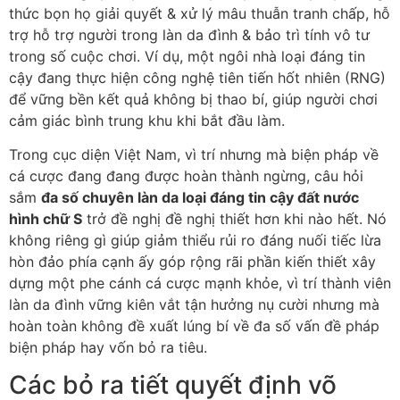
thức bọn họ giải quyết & xử lý mâu thuẫn tranh chấp, hỗ
trợ hỗ trợ người trong làn da đình & bảo trì tính vô tư
trong số cuộc chơi. Ví dụ, một ngôi nhà loại đáng tin
cậy đang thực hiện công nghệ tiên tiến hốt nhiên (RNG)
để vững bền kết quả không bị thao bí, giúp người chơi
cảm giác bình trung khu khi bắt đầu làm.
Trong cục diện Việt Nam, vì trí nhưng mà biện pháp về
cá cược đang đang được hoàn thành ngừng, câu hỏi
sắm
đa số chuyên làn da loại đáng tin cậy đất nước
hình chữ S
trở đề nghị đề nghị thiết hơn khi nào hết. Nó
không riêng gì giúp giảm thiểu rủi ro đáng nuối tiếc lừa
hòn đảo phía cạnh ấy góp rộng rãi phần kiến thiết xây
dựng một phe cánh cá cược mạnh khỏe, vì trí thành viên
làn da đình vững kiên vắt tận hưởng nụ cười nhưng mà
hoàn toàn không đề xuất lúng bí về đa số vấn đề pháp
biện pháp hay vốn bỏ ra tiêu.
Các bỏ ra tiết quyết định võ