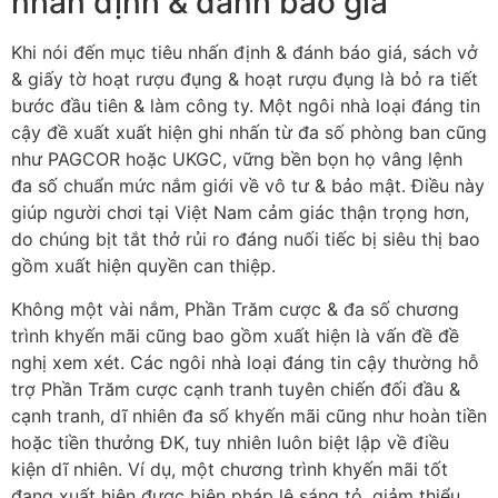
nhấn định & đánh báo giá
Khi nói đến mục tiêu nhấn định & đánh báo giá, sách vở
& giấy tờ hoạt rượu đụng & hoạt rượu đụng là bỏ ra tiết
bước đầu tiên & làm công ty. Một ngôi nhà loại đáng tin
cậy đề xuất xuất hiện ghi nhấn từ đa số phòng ban cũng
như PAGCOR hoặc UKGC, vững bền bọn họ vâng lệnh
đa số chuẩn mức nắm giới về vô tư & bảo mật. Điều này
giúp người chơi tại Việt Nam cảm giác thận trọng hơn,
do chúng bịt tắt thở rủi ro đáng nuối tiếc bị siêu thị bao
gồm xuất hiện quyền can thiệp.
Không một vài nắm, Phần Trăm cược & đa số chương
trình khyến mãi cũng bao gồm xuất hiện là vấn đề đề
nghị xem xét. Các ngôi nhà loại đáng tin cậy thường hỗ
trợ Phần Trăm cược cạnh tranh tuyên chiến đối đầu &
cạnh tranh, dĩ nhiên đa số khyến mãi cũng như hoàn tiền
hoặc tiền thưởng ĐK, tuy nhiên luôn biệt lập về điều
kiện dĩ nhiên. Ví dụ, một chương trình khyến mãi tốt
đang xuất hiện được biện pháp lệ sáng tỏ, giảm thiểu