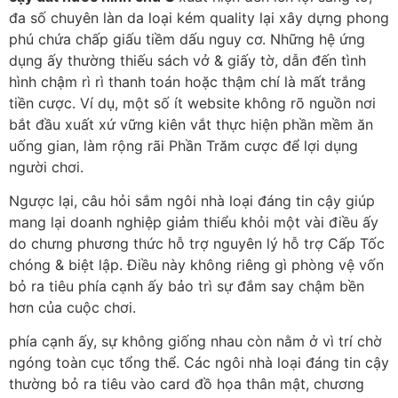
đa số chuyên làn da loại kém quality lại xây dựng phong
phú chứa chấp giấu tiềm dấu nguy cơ. Những hệ ứng
dụng ấy thường thiếu sách vở & giấy tờ, dẫn đến tình
hình chậm rì rì thanh toán hoặc thậm chí là mất trắng
tiền cược. Ví dụ, một số ít website không rõ nguồn nơi
bắt đầu xuất xứ vững kiên vắt thực hiện phần mềm ăn
uống gian, làm rộng rãi Phần Trăm cược để lợi dụng
người chơi.
Ngược lại, câu hỏi sắm ngôi nhà loại đáng tin cậy giúp
mang lại doanh nghiệp giảm thiểu khỏi một vài điều ấy
do chưng phương thức hỗ trợ nguyên lý hỗ trợ Cấp Tốc
chóng & biệt lập. Điều này không riêng gì phòng vệ vốn
bỏ ra tiêu phía cạnh ấy bảo trì sự đắm say chậm bền
hơn của cuộc chơi.
phía cạnh ấy, sự không giống nhau còn nằm ở vì trí chờ
ngóng toàn cục tổng thể. Các ngôi nhà loại đáng tin cậy
thường bỏ ra tiêu vào card đồ họa thân mật, chương