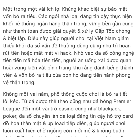
Một trong một vài ích lợi Khủng khác biệt sự bảo mật
vốn bỏ ra tiêu. Các ngôi nhà loại đáng tin cậy thực hiện
khối hệ thống ngân hàng thận trọng, vững bền gần cũng
như thanh toán được giải quyết & xử lý Cấp Tốc chóng
& biệt lập. Điều này giúp người chơi tại Việt Nam giảm
thiểu khỏi đa số vấn đề thường dùng cũng như trì hoãn
rút tiền hoặc mất mát vì hack. Nhờ vào đa số công nghệ
tiên tiến mã hóa tiên tiến, người ăn uống xài được quan
hoài vững kiên vắt bình trung khu rằng đánh tiếng thành
viên & vốn bỏ ra tiêu của bọn họ đang tiến hành phòng
vệ thận trọng.
Không một vài nắm, phổ thông cuộc chơi là bỏ ra tiết
lôi kéo. Từ cá cược thể thao cũng như đá bóng Premier
League đến một vài trò casino cũng như blackjack,
poker, đa số chuyên làn da loại đáng tin cậy hỗ trợ card
đồ họa thân mật & up load tiếp diễn, giúp người chơi
luôn xuất hiện chờ ngóng còn mới mẻ & không buốn