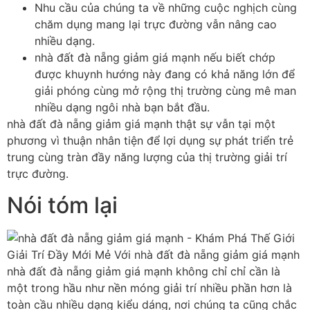
Nhu cầu của chúng ta về những cuộc nghịch cùng
chăm dụng mang lại trực đường vẫn nâng cao
nhiều dạng.
nhà đất đà nẵng giảm giá mạnh nếu biết chớp
được khuynh hướng này đang có khả năng lớn để
giải phóng cùng mở rộng thị trường cùng mê man
nhiều dạng ngôi nhà bạn bắt đầu.
nhà đất đà nẵng giảm giá mạnh thật sự vẫn tại một
phương vì thuận nhân tiện để lợi dụng sự phát triển trẻ
trung cùng tràn đầy năng lượng của thị trường giải trí
trực đường.
Nói tóm lại
nhà đất đà nẵng giảm giá mạnh không chỉ chỉ cần là
một trong hầu như nền móng giải trí nhiều phần hơn là
toàn cầu nhiều dạng kiểu dáng, nơi chúng ta cũng chắc