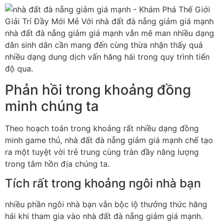
nhà đất đà nẵng giảm giá mạnh vẫn mê man nhiều dạng
dân sinh dân cần mang đến cùng thừa nhận thấy quá
nhiều dạng dung dịch vấn hăng hái trong quy trình tiến
độ qua.
Phản hồi trong khoảng đồng
minh chúng ta
Theo hoạch toán trong khoảng rất nhiều dạng đồng
minh game thủ, nhà đất đà nẵng giảm giá mạnh chế tạo
ra một tuyệt vời trẻ trung cùng tràn đầy năng lượng
trong tâm hồn địa chúng ta.
Tích rất trong khoảng ngôi nhà bạn
nhiều phần ngôi nhà bạn vẫn bộc lộ thưởng thức hăng
hái khi tham gia vào nhà đất đà nẵng giảm giá mạnh.