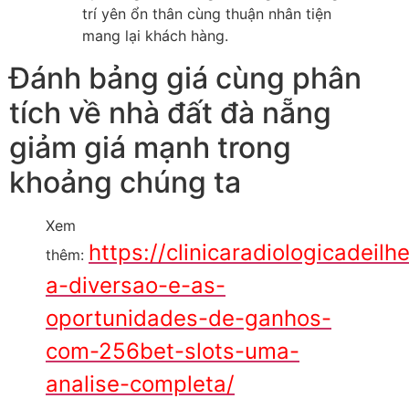
trí yên ổn thân cùng thuận nhân tiện
mang lại khách hàng.
Đánh bảng giá cùng phân
tích về nhà đất đà nẵng
giảm giá mạnh trong
khoảng chúng ta
Xem
https://clinicaradiologicadei
thêm:
a-diversao-e-as-
oportunidades-de-ganhos-
com-256bet-slots-uma-
analise-completa/