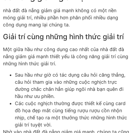
nhà đất đà nẵng giảm giá mạnh không có một nền
móng giải trí, nhiều phần hơn phân phối nhiều dạng
công dụng mang lại chúng ta.
Giải trí cùng những hình thức giải trí
Một giữa hầu như công dụng cao nhất của nhà đất đà
nẵng giảm giá mạnh thiết yếu là công năng giải trí cùng
những hình thức giải trí.
Sau hầu như giờ có tác dụng câu hỏi căng thẳng,
câu hỏi tham gia vào những cuộc nghịch trực
đường chắc chắn hẳn giúp ngôi nhà bạn quên đi
hầu như ưu phiền.
Các cuộc nghịch thường được thiết kế cùng card
đồ họa đẹp mắt cùng tiếng rượu rượu cồn nhộn
nhịp, chế tạo ra một thưởng thức những hình thức
giải trí tuyệt vời.
Nhờ vào nhà đất đà nẵng giảm giá mạnh, chúng ta cũng