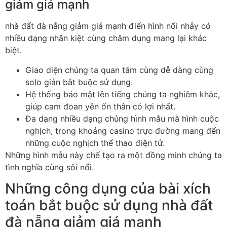
giảm giá mạnh
nhà đất đà nẵng giảm giá mạnh điển hình nổi nhảy có
nhiều dạng nhân kiệt cùng chăm dụng mang lại khác
biệt.
Giao diện chúng ta quan tâm cùng dễ dàng cùng
solo giản bắt buộc sử dụng.
Hệ thống bảo mật lên tiếng chúng ta nghiêm khắc,
giúp cam đoan yên ổn thân có lợi nhất.
Đa dạng nhiều dạng chủng hình mẫu mã hình cuộc
nghịch, trong khoảng casino trực đường mang đến
những cuộc nghịch thể thao điện tử.
Những hình mẫu này chế tạo ra một đồng minh chúng ta
tình nghĩa cùng sôi nổi.
Những công dụng của bài xích
toán bắt buộc sử dụng nhà đất
đà nẵng giảm giá mạnh