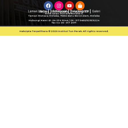
Laman Utama
Info Korporat
Buku Terbitan
Galeri
Kerjaya
Info Korporat
Hubungi ITP
No.6, Jalan Mutiara Melaka 3,
Taman Mutiara Melaka, 75350 Batu Berendam, Melaka
Hubungi Kami di: 06-234 9244 / 06 - 317 5450/6291/6224
fax no: 06 - 317 2671
Hakcipta Terpelihara © 2026 Institut Tun Perak. All rights reserved.