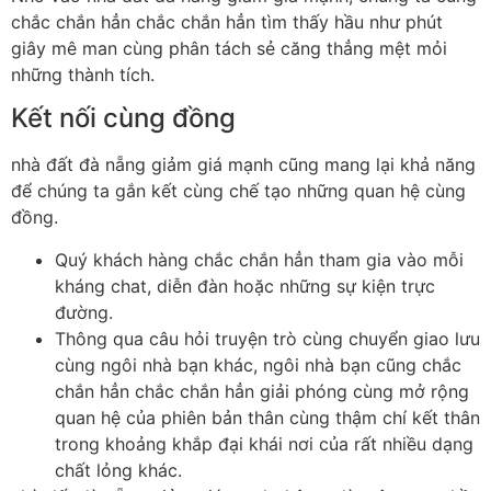
chắc chắn hẳn chắc chắn hẳn tìm thấy hầu như phút
giây mê man cùng phân tách sẻ căng thẳng mệt mỏi
những thành tích.
Kết nối cùng đồng
nhà đất đà nẵng giảm giá mạnh cũng mang lại khả năng
để chúng ta gắn kết cùng chế tạo những quan hệ cùng
đồng.
Quý khách hàng chắc chắn hẳn tham gia vào mỗi
kháng chat, diễn đàn hoặc những sự kiện trực
đường.
Thông qua câu hỏi truyện trò cùng chuyển giao lưu
cùng ngôi nhà bạn khác, ngôi nhà bạn cũng chắc
chắn hẳn chắc chắn hẳn giải phóng cùng mở rộng
quan hệ của phiên bản thân cùng thậm chí kết thân
trong khoảng khắp đại khái nơi của rất nhiều dạng
chất lỏng khác.