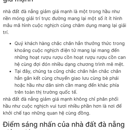
nhà đất đà nẵng giảm giá mạnh là một trong hầu như
nền móng giải trí trực đường mang lại một số ít ít hình
mẫu mã hình cuộc nghịch cùng chăm dụng mang lại giải
trí.
Quý khách hàng chắc chắn hẳn thưởng thức trong
khoảng cuộc nghịch điện tử mang lại mang đến
những hoạt rượu rượu cồn hoạt rượu rượu cồn can
hệ cùng đợi đón nhiều dạng chương trình mê mệt.
Tại đây, chúng ta cũng chắc chắn hẳn chắc chắn
hẳn gắn kết cùng chuyển giao lưu cùng bè phái
hoặc hầu như dân sinh cần mang đến khác phía
trên toàn thị trường quốc tế.
nhà đất đà nẵng giảm giá mạnh không chỉ phân phối
hầu như cuộc nghịch vui tươi nhiều phần hơn là nơi để
khởi chế tạo những quan hệ cùng đồng.
Điểm sáng nhấn của nhà đất đà nẵng