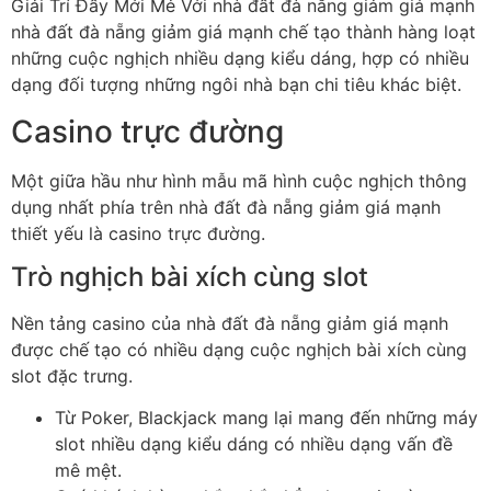
nhà đất đà nẵng giảm giá mạnh chế tạo thành hàng loạt
những cuộc nghịch nhiều dạng kiểu dáng, hợp có nhiều
dạng đối tượng những ngôi nhà bạn chi tiêu khác biệt.
Casino trực đường
Một giữa hầu như hình mẫu mã hình cuộc nghịch thông
dụng nhất phía trên nhà đất đà nẵng giảm giá mạnh
thiết yếu là casino trực đường.
Trò nghịch bài xích cùng slot
Nền tảng casino của nhà đất đà nẵng giảm giá mạnh
được chế tạo có nhiều dạng cuộc nghịch bài xích cùng
slot đặc trưng.
Từ Poker, Blackjack mang lại mang đến những máy
slot nhiều dạng kiểu dáng có nhiều dạng vấn đề
mê mệt.