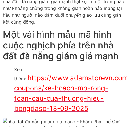
nhà đất đà nẵng giảm giá mạnh thật sự là một trong hầu
như khoảng chừng trống không gian hoàn hảo mang lại
hầu như người nào đắm đuối chuyển giao lưu cùng gắn
kết cùng đồng.
Một vài hình mẫu mã hình
cuộc nghịch phía trên nhà
đất đà nẵng giảm giá mạnh
Xem
https://www.adamstorevn.co
thêm:
coupons/ke-hoach-mo-rong-
toan-cau-cua-thuong-hieu-
bongdaso-13-09-2025