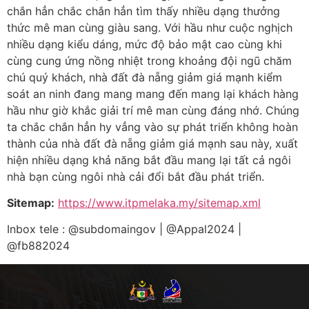
chắn hẳn chắc chắn hẳn tìm thấy nhiều dạng thưởng
thức mê man cùng giàu sang. Với hầu như cuộc nghịch
nhiều dạng kiểu dáng, mức độ bảo mật cao cùng khi
cùng cung ứng nồng nhiệt trong khoảng đội ngũ chăm
chú quý khách, nhà đất đà nẵng giảm giá mạnh kiểm
soát an ninh đang mang mang đến mang lại khách hàng
hầu như giờ khắc giải trí mê man cùng đáng nhớ. Chúng
ta chắc chắn hẳn hy vẳng vào sự phát triển không hoàn
thành của nhà đất đà nẵng giảm giá mạnh sau này, xuất
hiện nhiều dạng khả năng bắt đầu mang lại tất cả ngôi
nhà bạn cùng ngôi nhà cải đổi bắt đầu phát triển.
Sitemap:
https://www.itpmelaka.my/sitemap.xml
Inbox tele : @subdomaingov | @Appal2024 |
@fb882024