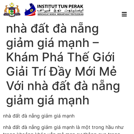
nhà đất đà nẵng
giảm giá mạnh –
Khám Phá Thế Giới
Giải Trí Đầy Mới Mẻ
Với nhà đất đà nẵng
giảm giá mạnh
nhà đất đà nẵng giảm giá mạnh
nhà đất đà nẵng giảm giá mạnh là một trong hầu như