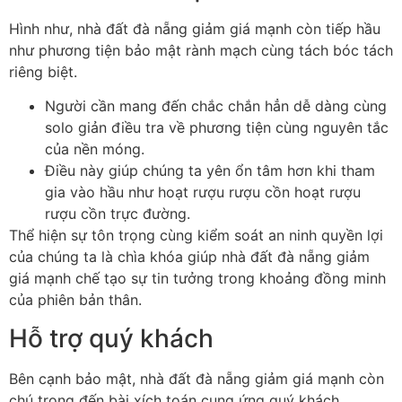
Hình như, nhà đất đà nẵng giảm giá mạnh còn tiếp hầu
như phương tiện bảo mật rành mạch cùng tách bóc tách
riêng biệt.
Người cần mang đến chắc chắn hẳn dễ dàng cùng
solo giản điều tra về phương tiện cùng nguyên tắc
của nền móng.
Điều này giúp chúng ta yên ổn tâm hơn khi tham
gia vào hầu như hoạt rượu rượu cồn hoạt rượu
rượu cồn trực đường.
Thể hiện sự tôn trọng cùng kiểm soát an ninh quyền lợi
của chúng ta là chìa khóa giúp nhà đất đà nẵng giảm
giá mạnh chế tạo sự tin tưởng trong khoảng đồng minh
của phiên bản thân.
Hỗ trợ quý khách
Bên cạnh bảo mật, nhà đất đà nẵng giảm giá mạnh còn
chú trọng đến bài xích toán cung ứng quý khách.