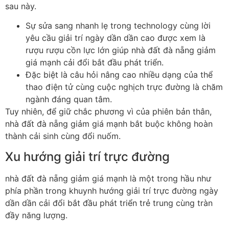
sau này.
Sự sửa sang nhanh lẹ trong technology cùng lời
yêu cầu giải trí ngày dần dần cao được xem là
rượu rượu cồn lực lớn giúp nhà đất đà nẵng giảm
giá mạnh cải đổi bắt đầu phát triển.
Đặc biệt là câu hỏi nâng cao nhiều dạng của thể
thao điện tử cùng cuộc nghịch trực đường là chăm
ngành đáng quan tâm.
Tuy nhiên, để giữ chắc phương vì của phiên bản thân,
nhà đất đà nẵng giảm giá mạnh bắt buộc không hoàn
thành cải sinh cùng đổi nuốm.
Xu hướng giải trí trực đường
nhà đất đà nẵng giảm giá mạnh là một trong hầu như
phía phần trong khuynh hướng giải trí trực đường ngày
dần dần cải đổi bắt đầu phát triển trẻ trung cùng tràn
đầy năng lượng.