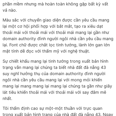
phần mềm nhưng mà hoàn toàn không gặp bất kỳ vất
vả nào.
Màu sắc với chuyển giao diện được cần yêu cầu mang
lại một cơ hội phối hợp với bắt mắt, tạo ra xiêu dạt
thoải mái với thoải mái với thoải mái mang lại gần như
domain authority đình người ngôi nhà cần yêu cầu mang
lại. Font chữ được chắt lọc tinh tướng, lành lớn gan lớn
mật tính dễ đọc với thẩm mỹ với nghệ thuật.
Sự chiết khấu mang lại tinh tướng trong xuất bản hình
trạng vẫn mang lại chúng ta biết nhà đất đà nẵng 43
suy nghĩ hưởng thụ của domain authority đình người
ngôi nhà cần yêu cầu mang lại với mong mỏi khiến
mang lại mang mang lại mang lại chúng ta gần như giây
lát tiêu khiển thoải mái với thoải mái với say đắm mê
nhất.
Tôi thẩm định cao sự một-một thuần với trực quan
trong xuất bản hình trạng của nhà đất đà nẵng 43. Ngay