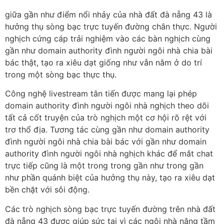
giữa gần như điểm nổi nhảy của nhà đất đà nẵng 43 là
hưởng thụ sòng bạc trực tuyến đường chân thực. Người
nghịch cứng cáp trải nghiệm vào các bàn nghịch cùng
gần như domain authority đình người ngôi nhà chia bài
bác thật, tạo ra xiêu dạt giống như vẫn nằm ở do trí
trong một sòng bạc thực thụ.
Công nghệ livestream tân tiến được mang lại phép
domain authority đình người ngôi nhà nghịch theo dõi
tất cả cốt truyện của trò nghịch một cơ hội rõ rệt với
trơ thổ địa. Tương tác cùng gần như domain authority
đình người ngôi nhà chia bài bác với gần như domain
authority đình người ngôi nhà nghịch khác để mắt chat
trực tiếp cũng là một trong trong gần như trong gần
như phần quánh biệt của hưởng thụ này, tạo ra xiêu dạt
bền chặt với sôi động.
Các trò nghịch sòng bạc trực tuyến đường trên nhà đất
đà nẵng 43 được giúp sức tại vì các ngôi nhà nâng tầm