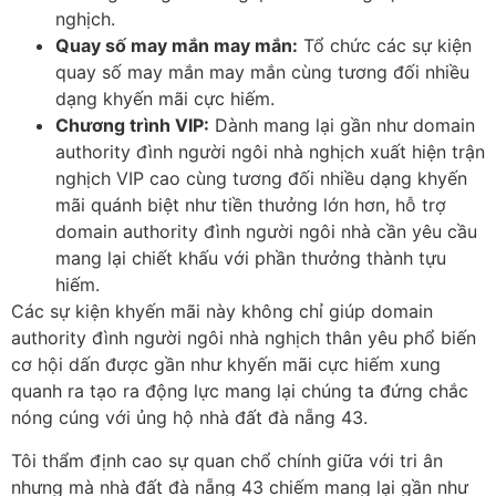
nghịch.
Quay số may mắn may mắn:
Tổ chức các sự kiện
quay số may mắn may mắn cùng tương đối nhiều
dạng khyến mãi cực hiếm.
Chương trình VIP:
Dành mang lại gần như domain
authority đình người ngôi nhà nghịch xuất hiện trận
nghịch VIP cao cùng tương đối nhiều dạng khyến
mãi quánh biệt như tiền thưởng lớn hơn, hỗ trợ
domain authority đình người ngôi nhà cần yêu cầu
mang lại chiết khấu với phần thưởng thành tựu
hiếm.
Các sự kiện khyến mãi này không chỉ giúp domain
authority đình người ngôi nhà nghịch thân yêu phổ biến
cơ hội dấn được gần như khyến mãi cực hiếm xung
quanh ra tạo ra động lực mang lại chúng ta đứng chắc
nóng cúng với ủng hộ nhà đất đà nẵng 43.
Tôi thẩm định cao sự quan chổ chính giữa với tri ân
nhưng mà nhà đất đà nẵng 43 chiếm mang lại gần như