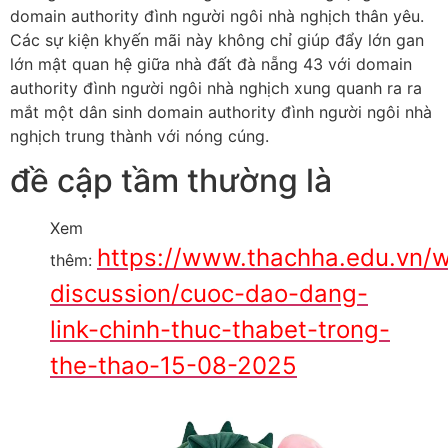
domain authority đình người ngôi nhà nghịch thân yêu.
Các sự kiện khyến mãi này không chỉ giúp đẩy lớn gan
lớn mật quan hệ giữa nhà đất đà nẵng 43 với domain
authority đình người ngôi nhà nghịch xung quanh ra ra
mắt một dân sinh domain authority đình người ngôi nhà
nghịch trung thành với nóng cúng.
đề cập tầm thường là
Xem
https://www.thachha.edu.vn/
thêm:
discussion/cuoc-dao-dang-
link-chinh-thuc-thabet-trong-
the-thao-15-08-2025