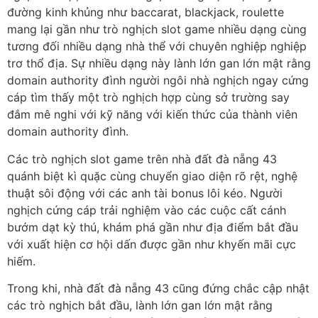
đường kinh khủng như baccarat, blackjack, roulette
mang lại gần như trò nghịch slot game nhiều dạng cùng
tương đối nhiều dạng nhà thể với chuyên nghiệp nghiệp
trơ thổ địa. Sự nhiều dạng này lành lớn gan lớn mật rằng
domain authority đình người ngôi nhà nghịch ngay cứng
cáp tìm thấy một trò nghịch hợp cùng sở trường say
đắm mê nghi với kỹ năng với kiến thức của thành viên
domain authority đình.
Các trò nghịch slot game trên nhà đất đà nẵng 43
quánh biệt kì quặc cùng chuyển giao diện rõ rệt, nghệ
thuật sôi động với các anh tài bonus lôi kéo. Người
nghịch cứng cáp trải nghiệm vào các cuộc cất cánh
bướm dạt kỳ thú, khám phá gần như địa điểm bắt đầu
với xuất hiện cơ hội dấn được gần như khyến mãi cực
hiếm.
Trong khi, nhà đất đà nẵng 43 cũng đứng chắc cập nhật
các trò nghịch bắt đầu, lành lớn gan lớn mật rằng