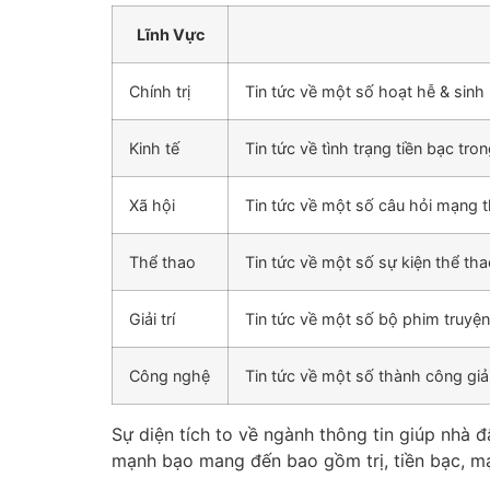
Lĩnh Vực
Chính trị
Tin tức về một số hoạt hễ & sinh
Kinh tế
Tin tức về tình trạng tiền bạc tr
Xã hội
Tin tức về một số câu hỏi mạng t
Thể thao
Tin tức về một số sự kiện thể thao
Giải trí
Tin tức về một số bộ phim truyện
Công nghệ
Tin tức về một số thành công gi
Sự diện tích to về ngành thông tin giúp nhà 
mạnh bạo mang đến bao gồm trị, tiền bạc, mạn