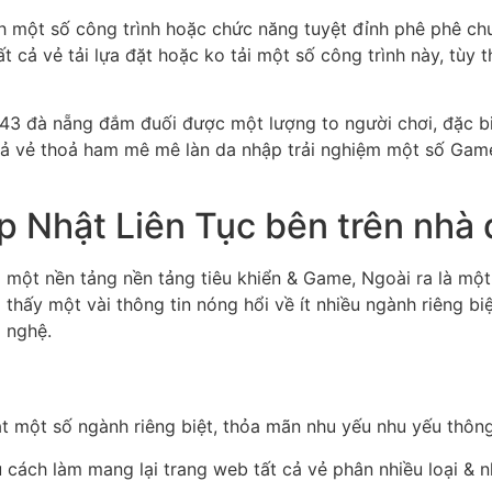
h một số công trình hoặc chức năng tuyệt đỉnh phê phê chuẩn
t cả vẻ tải lựa đặt hoặc ko tải một số công trình này, tù
 43 đà nẵng đắm đuối được một lượng to người chơi, đặc bi
t cả vẻ thoả ham mê mê làn da nhập trải nghiệm một số Ga
p Nhật Liên Tục bên trên nhà 
họ một nền tảng nền tảng tiêu khiển & Game, Ngoài ra là mộ
a thấy một vài thông tin nóng hổi về ít nhiều ngành riêng biệt
g nghệ.
t một số ngành riêng biệt, thỏa mãn nhu yếu nhu yếu thông 
 cách làm mang lại trang web tất cả vẻ phân nhiều loại & n