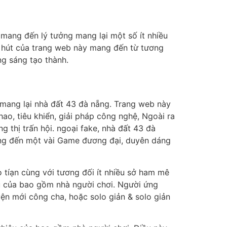
u mang đến lý tưởng mang lại một số ít nhiều
ức hút của trang web này mang đến từ tương
ng sáng tạo thành.
n mang lại nhà đất 43 đà nẵng. Trang web này
hao, tiêu khiển, giải pháp công nghệ, Ngoài ra
g thị trấn hội. ngoại fake, nhà đất 43 đà
ướng đến một vài Game đương đại, duyên dáng
 tíạn cùng với tương đối ít nhiều sở ham mê
ếu của bao gồm nhà người chơi. Người ứng
yện mới công cha, hoặc solo giản & solo giản