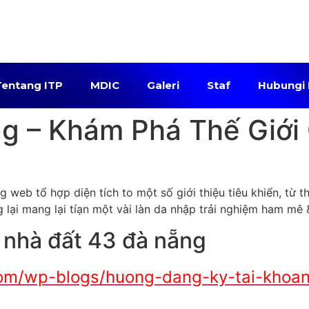
Tentang ITP
MDIC
Galeri
Staf
Hubungi
g – Khám Phá Thế Giới G
g web tổ hợp diện tích to một số giới thiệu tiêu khiển, từ
lại mang lại tíạn một vài làn da nhập trải nghiệm ham mê & 
 nhà đất 43 đà nẵng
.com/wp-blogs/huong-dang-ky-tai-khoa