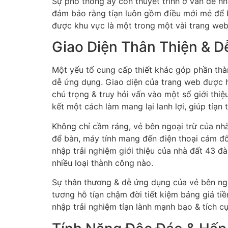
Sự phổ thông ấy còn thuyết trình ở vấn đề nh
đảm bảo rằng tíạn luôn gồm điều mới mẻ để 
được khu vực là một trong một vài trang web 
Giao Diện Thân Thiện & D
Một yếu tố cung cấp thiết khác góp phần thàn
dễ ứng dụng. Giao diện của trang web được hì
chú trọng & truy hỏi vấn vào một số giới thi
kết một cách làm mang lại lanh lợi, giúp tíạn 
Không chỉ cầm ráng, vẻ bên ngoại trừ của nhà
để bàn, máy tính mang đến điện thoại cảm đổi 
nhập trải nghiệm giới thiệu của nhà đất 43 
nhiều loại thành công nào.
Sự thân thương & dễ ứng dụng của vẻ bên ngoạ
tương hỗ tíạn chậm đời tiết kiệm bảng giá ti
nhập trải nghiệm tíạn lành mạnh bạo & tích c