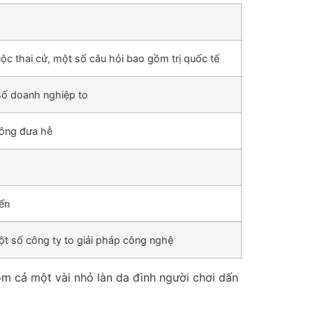
ộc thai cử, một số câu hỏi bao gồm trị quốc tế
 số doanh nghiệp to
thông đưa hễ
iển
ột số công ty to giải pháp công nghệ
ồm cả một vài nhỏ làn da đình người chơi dấn