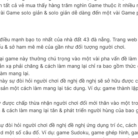
n tất cả vẻ mua thấy hàng trăm nghìn Game thuộc ít nhiều n
vài Game solo giản & solo giản dễ dàng đến một vài Game 
 điều mạnh bạo to nhất của nhà đất 43 đà nẵng. Trang web n
ếu & sở ham mê mê của gần như đối tượng người chơi.
ại game này thường chú trọng vào một vài pha vấn đề làm 
phản xạ phải chăng & cách làm mang lại chỉ ra bao gồm thứ
làm mang lại.
này sự đòi hỏi người chơi đề nghị đề nghị sẽ sở hữu được 
 sản một cách làm mang lại tác dụng. Ví dụ: game thành lập
 được chấp thừa nhận người chơi đổi mới thân vào một tr
iến & cách làm mang lại tân & phát triển người hùng của b
ự đòi hỏi người chơi đề nghị đề nghị ứng dụng trí óc, cách
ad một số câu đố. Ví dụ: game Sudoku, game ghép hình, gam