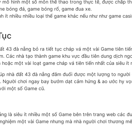
 mô hình một số môn thể thao trong thực tế, được chấp th
game bóng đá, game bóng rổ, game đua xe.
nh ít nhiều nhiều loại thể game khác nếu như như game cas
Tục
 đất 43 đà nẵng bỏ ra tiết tục cháp vá một vài Game tiên ti
m. Các nhà tạo thành game khu vực đầu tiên dung dịch ngoạ
oặc một vài loạt game cháp vá tiên tiến nhất của siêu ít 
giúp nhà đất 43 đà nẵng đắm đuối được một lượng to người 
n. Người chơi ngay bay bướm dạt cảm hứng & ao ước hy v
với một số Game cũ.
ẵng là siêu ít nhiều một số Game bên trên trang web các đư
ải nghiệm một vài Game nhưng mà nhà người chơi thương m