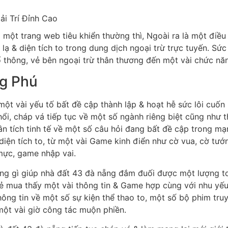
ọ một trang web tiêu khiển thường thì, Ngoài ra là một điề
 lạ & diện tích to trong dung dịch ngoại trừ trực tuyến. S
 phổ thông, vẻ bên ngoại trừ thân thương đến một vài chức nă
g Phú
 một vài yếu tố bất đề cập thành lập & hoạt hễ sức lôi cuố
hổi, cháp vá tiếp tục về một số ngành riêng biệt cũng như t
ân tích tinh tế về một số câu hỏi đang bất đề cập trong mạn
iện tích to, từ một vài Game kinh điển như cờ vua, cờ t
mực, game nhập vai.
riêng gì giúp nhà đất 43 đà nẵng đắm đuối được một lượng to
ả vẻ mua thấy một vài thông tin & Game hợp cùng với nhu y
hông tin về một số sự kiện thể thao to, một số bộ phim tru
ột vài giờ công tác muộn phiền.