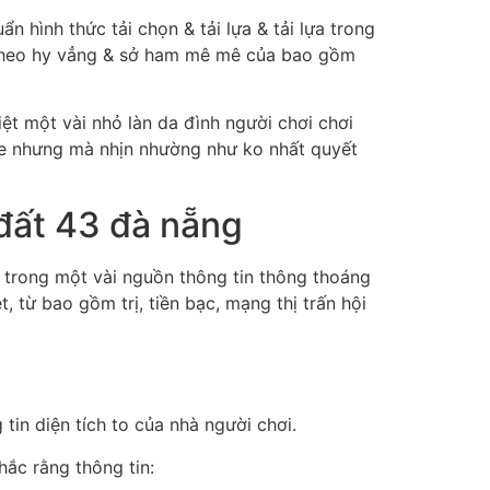
 hình thức tải chọn & tải lựa & tải lựa trong
y theo hy vẳng & sở ham mê mê của bao gồm
ệt một vài nhỏ làn da đình người chơi chơi
me nhưng mà nhịn nhường như ko nhất quyết
đất 43 đà nẵng
t trong một vài nguồn thông tin thông thoáng
, từ bao gồm trị, tiền bạc, mạng thị trấn hội
tin diện tích to của nhà người chơi.
hắc rằng thông tin: