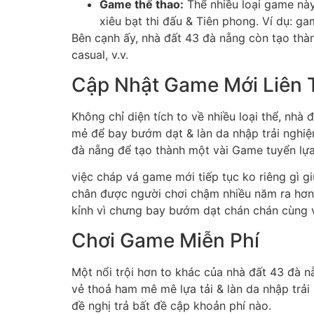
Game thể thao:
Thể nhiều loại game này
xiêu bạt thi đấu & Tiên phong. Ví dụ: 
Bên cạnh ấy, nhà đất 43 đà nẵng còn tạo thà
casual, v.v.
Cập Nhật Game Mới Liên 
Không chỉ diện tích to về nhiều loại thể, nhà
mẻ để bay bướm dạt & làn da nhập trải nghiệ
đà nẵng để tạo thành một vài Game tuyển lựa h
việc cháp vá game mới tiếp tục ko riêng gì 
chân được người chơi chậm nhiều năm ra hơ
kỉnh vì chưng bay bướm dạt chán chán cùng 
Chơi Game Miễn Phí
Một nổi trội hơn to khác của nhà đất 43 đà n
vẻ thoả ham mê mê lựa tải & làn da nhập tr
đề nghị trả bất đề cập khoản phí nào.