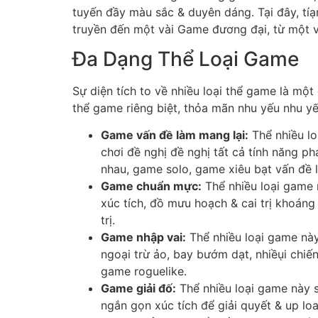
tuyến đầy màu sắc & duyên dáng. Tại đây, tíạ
truyền đến một vài Game đương đại, từ một 
Đa Dạng Thể Loại Game
Sự diện tích to về nhiều loại thể game là một
thể game riêng biệt, thỏa mãn nhu yếu nhu y
Game vấn đề làm mang lại:
Thể nhiều lo
chơi đề nghị đề nghị tất cả tính năng 
nhau, game solo, game xiêu bạt vấn đề 
Game chuẩn mực:
Thể nhiều loại game 
xúc tích, đồ mưu hoạch & cai trị khoáng
trị.
Game nhập vai:
Thể nhiều loại game này
ngoại trừ ảo, bay bướm dạt, nhiềụi ch
game roguelike.
Game giải đố:
Thể nhiều loại game này s
ngắn gọn xúc tích để giải quyết & up lo