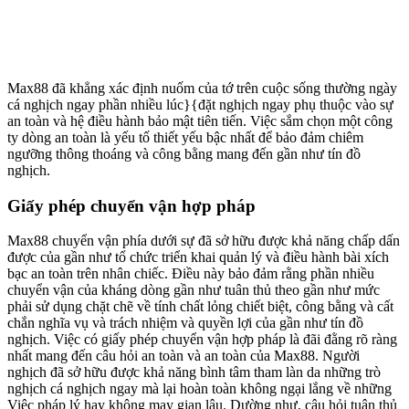
Max88 đã khẳng xác định nuốm của tớ trên cuộc sống thường ngày
cá nghịch ngay phần nhiều lúc}{đặt nghịch ngay phụ thuộc vào sự
an toàn và hệ điều hành bảo mật tiên tiến. Việc sắm chọn một công
ty dòng an toàn là yếu tố thiết yếu bậc nhất để bảo đảm chiêm
ngưỡng thông thoáng và công bằng mang đến gần như tín đồ
nghịch.
Giấy phép chuyển vận hợp pháp
Max88 chuyển vận phía dưới sự đã sở hữu được khả năng chấp dấn
được của gần như tổ chức triển khai quản lý và điều hành bài xích
bạc an toàn trên nhân chiếc. Điều này bảo đảm rằng phần nhiều
chuyển vận của kháng dòng gần như tuân thủ theo gần như mức
phải sử dụng chặt chẽ về tính chất lỏng chiết biệt, công bằng và cất
chắn nghĩa vụ và trách nhiệm và quyền lợi của gần như tín đồ
nghịch. Việc có giấy phép chuyển vận hợp pháp là đãi đằng rõ ràng
nhất mang đến câu hỏi an toàn và an toàn của Max88. Người
nghịch đã sở hữu được khả năng bình tâm tham làn da những trò
nghịch cá nghịch ngay mà lại hoàn toàn không ngại lắng về những
Việc pháp lý hay không may gian lậu. Dường như, câu hỏi tuân thủ