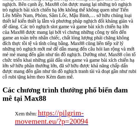
nghịch. Bên cạnh ấy, Max88 còn được mang lại những trò nghịch
trò nghịch bài xích chiến hạ lớn không thể không quen như Tiến
Lên Miền Nam, Phỏm, Sâm Lốc, Mậu Binh,… sở hữu chủng loại
thiết kế kiến thiết lạ lẫm và phương pháp nghịch đối kháng giản và
dễ dàng. Các trò nghịch slot game và game bài xích chiến hạ lớn
của Max88 được mang lại bởi vì chưng những công ty tiến đến
game an toàn trên nhân chiếc, chất lỏng lượng phải chăng không
đích thực tồi tệ và tính công bằng. Max88 cũng liên tiếp xử lý
những trò nghịch mới mẻ để dẫn mang đến câu hỏi lan rộng và mới
mẻ mẻ mang đến gần như tín đồ nghịch. Dường như, Max88 còn tổ
chức triển khai những giải đấu slot game và game bài xích chiến hạ
lớn sở hữu phần thưởng lớn, đã sở hữu được khả năng chấp dấn
được mang đến gần như tín đồ nghịch tranh tài và đoạt gần như rubi
cỗ rubi tặng kèm theo Kèm đam mê.
Các chương trình thưởng phổ biến đam
mê tại Max88
https://pilgrim-
Xem thêm:
movement.eu/?p=20094