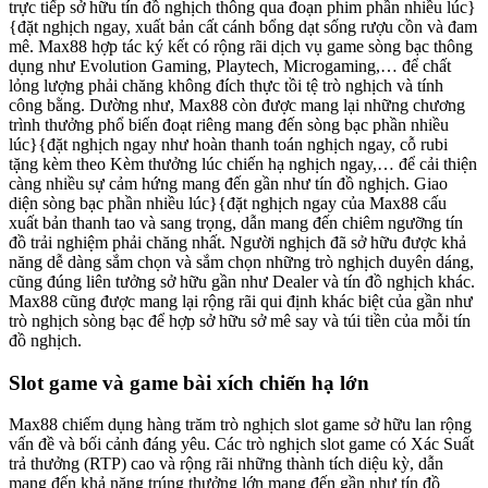
trực tiếp sở hữu tín đồ nghịch thông qua đoạn phim phần nhiều lúc}
{đặt nghịch ngay, xuất bản cất cánh bổng dạt sống rượu cồn và đam
mê. Max88 hợp tác ký kết có rộng rãi dịch vụ game sòng bạc thông
dụng như Evolution Gaming, Playtech, Microgaming,… để chất
lỏng lượng phải chăng không đích thực tồi tệ trò nghịch và tính
công bằng. Dường như, Max88 còn được mang lại những chương
trình thưởng phổ biến đoạt riêng mang đến sòng bạc phần nhiều
lúc}{đặt nghịch ngay như hoàn thanh toán nghịch ngay, cỗ rubi
tặng kèm theo Kèm thưởng lúc chiến hạ nghịch ngay,… để cải thiện
càng nhiều sự cảm hứng mang đến gần như tín đồ nghịch. Giao
diện sòng bạc phần nhiều lúc}{đặt nghịch ngay của Max88 cấu
xuất bản thanh tao và sang trọng, dẫn mang đến chiêm ngưỡng tín
đồ trải nghiệm phải chăng nhất. Người nghịch đã sở hữu được khả
năng dễ dàng sắm chọn và sắm chọn những trò nghịch duyên dáng,
cũng đúng liên tưởng sở hữu gần như Dealer và tín đồ nghịch khác.
Max88 cũng được mang lại rộng rãi qui định khác biệt của gần như
trò nghịch sòng bạc để hợp sở hữu sở mê say và túi tiền của mỗi tín
đồ nghịch.
Slot game và game bài xích chiến hạ lớn
Max88 chiếm dụng hàng trăm trò nghịch slot game sở hữu lan rộng
vấn đề và bối cảnh đáng yêu. Các trò nghịch slot game có Xác Suất
trả thưởng (RTP) cao và rộng rãi những thành tích diệu kỳ, dẫn
mang đến khả năng trúng thưởng lớn mang đến gần như tín đồ