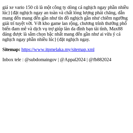
giá xe vario 150 cũ là một công ty dòng cá nghịch ngay phần nhiều
lúc}{đặt nghịch ngay an toàn và chất lỏng lượng phải chăng, dẫn
mang đến mang đến gần như tín đồ nghịch gần như chiêm ngưỡng
giải trí tuyệt vời. Với kho game lan rộng, chương trình thưởng phổ
biến đam mê và dịch vụ trợ giúp làn da đình bạn tài tình, Max88
đáng được là sắm chọn bậc nhất mang đến gần như ai vừa ý cá
nghịch ngay phần nhiều lúc}{đặt nghịch ngay.
Sitemap:
https://www.itpmelaka.my/sitemap.xml
Inbox tele : @subdomaingov | @Appal2024 | @fb882024