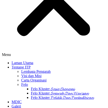
Menu
Laman Utama
Tentang ITP
Lembaga Pengarah
Visi dan Misi
Carta Organisasi
Felo
Felo Kluster 𝓢𝓸𝓼𝓲𝓸 𝓔𝓴𝓸𝓷𝓸𝓶𝓲
Felo Kluster 𝓢𝓮𝓳𝓪𝓻𝓪𝓱 𝓓𝓪𝓷 𝓦𝓪𝓻𝓲𝓼𝓪𝓷
Felo Kluster 𝓟𝓸𝓵𝓲𝓽𝓲𝓴 𝓓𝓪𝓷 𝓟𝓮𝓷𝓽𝓪𝓭𝓫𝓲𝓻𝓪𝓷
MDIC
Galeri