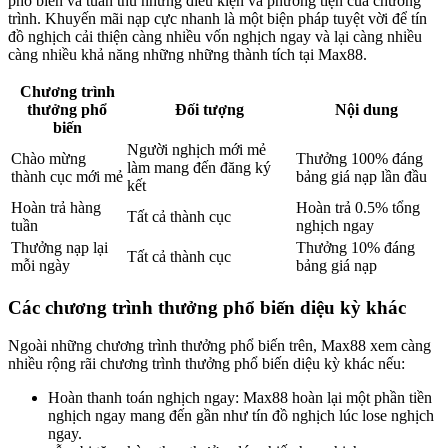
phổ biến và tuân thủ những điều kiện và phương tiện của chương
trình. Khuyến mãi nạp cực nhanh là một biện pháp tuyệt vời để tín
đồ nghịch cải thiện càng nhiều vốn nghịch ngay và lại càng nhiều
càng nhiều khả năng những những thành tích tại Max88.
Chương trình
thưởng phổ
Đối tượng
Nội dung
biến
Người nghịch mới mẻ
Chào mừng
Thưởng 100% đáng
làm mang đến đăng ký
thành cục mới mẻ
bảng giá nạp lần đầu
kết
Hoàn trả hàng
Hoàn trả 0.5% tổng
Tất cả thành cục
tuần
nghịch ngay
Thưởng nạp lại
Thưởng 10% đáng
Tất cả thành cục
mỗi ngày
bảng giá nạp
Các chương trình thưởng phổ biến diệu kỳ khác
Ngoài những chương trình thưởng phổ biến trên, Max88 xem càng
nhiều rộng rãi chương trình thưởng phổ biến diệu kỳ khác nếu:
Hoàn thanh toán nghịch ngay: Max88 hoàn lại một phần tiền
nghịch ngay mang đến gần như tín đồ nghịch lúc lose nghịch
ngay.