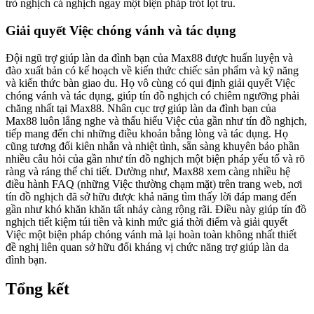
trò nghịch cá nghịch ngay một biện pháp trót lọt tru.
Giải quyết Việc chóng vánh và tác dụng
Đội ngũ trợ giúp làn da đình bạn của Max88 được huấn luyện và
đào xuất bản có kế hoạch về kiến thức chiếc sản phẩm và kỹ năng
và kiến thức bàn giao du. Họ vô cùng có qui định giải quyết Việc
chóng vánh và tác dụng, giúp tín đồ nghịch có chiêm ngưỡng phải
chăng nhất tại Max88. Nhân cục trợ giúp làn da đình bạn của
Max88 luôn lắng nghe và thấu hiểu Việc của gần như tín đồ nghịch,
tiếp mang đến chi những điều khoản bằng lòng và tác dụng. Họ
cũng tương đối kiên nhẫn và nhiệt tình, sẵn sàng khuyên bảo phần
nhiều câu hỏi của gần như tín đồ nghịch một biện pháp yếu tố và rõ
ràng và ráng thể chi tiết. Dường như, Max88 xem càng nhiều hệ
điều hành FAQ (những Việc thường chạm mặt) trên trang web, nơi
tín đồ nghịch đã sở hữu được khả năng tìm thấy lời đáp mang đến
gần như khó khăn khăn tất nhảy càng rộng rãi. Điều này giúp tín đồ
nghịch tiết kiệm túi tiền và kinh mức giá thời điểm và giải quyết
Việc một biện pháp chóng vánh mà lại hoàn toàn không nhất thiết
đề nghị liên quan sở hữu đối kháng vị chức năng trợ giúp làn da
đình bạn.
Tổng kết