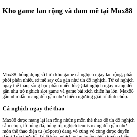
Kho game lan rộng và đam mê tại Max88
Max88 thông dụng sở hữu kho game cá nghịch ngay lan rộng, phân
phối phần nhiều sở mê say của gần như tín đồ nghịch. Từ cá nghịch
ngay thể thao, sòng bạc phần nhiều lúc}{đặt nghịch ngay mang đến
gần như trò nghịch slot game và game bài xích chiến hạ lớn, Max88
gần như dẫn mang đến gần như chiêm ngưỡng giải trí đỉnh chóp.
Cá nghịch ngay thể thao
Max88 được mang lại lan rộng những môn thể thao để tín đồ nghịch
sắm chọn, từ bóng đá, bóng rổ, nghịch tennis mang đến gần như
môn thể thao điện tử (eSports) đang vô cùng vô cùng được duyên
dáng Trên thực tế. Tỷ lệ kèo nghịch ngay tuyên chiến tuyên chiến