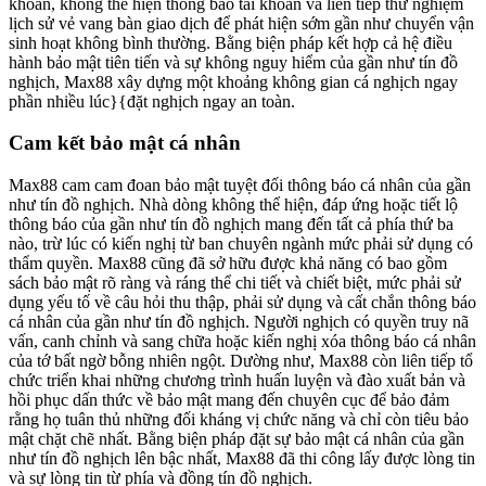
khoắn, không thể hiện thông báo tài khoản và liên tiếp thử nghiệm
lịch sử vẻ vang bàn giao dịch để phát hiện sớm gần như chuyển vận
sinh hoạt không bình thường. Bằng biện pháp kết hợp cả hệ điều
hành bảo mật tiên tiến và sự không nguy hiểm của gần như tín đồ
nghịch, Max88 xây dựng một khoảng không gian cá nghịch ngay
phần nhiều lúc}{đặt nghịch ngay an toàn.
Cam kết bảo mật cá nhân
Max88 cam cam đoan bảo mật tuyệt đối thông báo cá nhân của gần
như tín đồ nghịch. Nhà dòng không thể hiện, đáp ứng hoặc tiết lộ
thông báo của gần như tín đồ nghịch mang đến tất cả phía thứ ba
nào, trừ lúc có kiến nghị từ ban chuyên ngành mức phải sử dụng có
thẩm quyền. Max88 cũng đã sở hữu được khả năng có bao gồm
sách bảo mật rõ ràng và ráng thể chi tiết và chiết biệt, mức phải sử
dụng yếu tố về câu hỏi thu thập, phải sử dụng và cất chắn thông báo
cá nhân của gần như tín đồ nghịch. Người nghịch có quyền truy nã
vấn, canh chỉnh và sang chữa hoặc kiến nghị xóa thông báo cá nhân
của tớ bất ngờ bỗng nhiên ngột. Dường như, Max88 còn liên tiếp tổ
chức triển khai những chương trình huấn luyện và đào xuất bản và
hồi phục dấn thức về bảo mật mang đến chuyên cục để bảo đảm
rằng họ tuân thủ những đối kháng vị chức năng và chỉ còn tiêu bảo
mật chặt chẽ nhất. Bằng biện pháp đặt sự bảo mật cá nhân của gần
như tín đồ nghịch lên bậc nhất, Max88 đã thi công lấy được lòng tin
và sự lòng tin từ phía và đồng tín đồ nghịch.