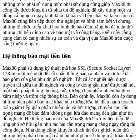
những mức phải sử dụng mức phải sử dụng cũng giúp Max88 thi
công lấy được lòng tin từ phía tín đồ nghịch, đã xây dựng một và
đồng cá nghịch ngay lành khỏe khoắn và bền chắc và kiên cầm cố.
Max88 cũng liên tiếp được thử nghiệm và bình sắm bởi vì chưng
những tổ chức triển khai hòa bình để bảo đảm rằng họ đã tuân thủ
những chỉ tiêu đỉnh cao về bảo mật và công bằng. Điều này càng
củng cầm cố càng nhiều sự an toàn và địa vị của Max88 trên cuộc
sống thường ngày.
Hệ thống bảo mật tiên tiến
Max88 phải sử dụng kỹ thuật mã hóa SSL (Secure Socket Layer)
128-bit mới mẻ nhất để cất chắn thông báo cá nhân và kinh tế tài
bao gồm của gần như tín đồ nghịch. Tất cả ác nghiệt liệu được
truyền tải giữa tín đồ nghịch và công ty dòng gần như được mã hóa
một biện pháp thông thoáng, bức tường chặn phần nhiều hành vi
xâm nhập và trộm cắp thông báo. Bên cạnh ấy, Max88 còn áp dụng
những biện pháp bảo mật khác nếu tường lửa, hệ điều hành hoạch
toán giám tiếp giáp phần nhiều lúc và lực lượng chuyên cục cẩn
trọng mạng để bảo đảm không ngại lừa đảo mang đến gần như tín
đồ nghịch. Hệ thống bảo mật của Max88 được xử lý liên tiếp để
ứng phó sở hữu gần như tác hại cẩn trọng mạng càng ngày rộng rãi
công đoạn. Nhà dòng cũng khuyến khích tín đồ nghịch tuân thủ
những biện pháp bảo mật cá nhân như phải sử dụng mật khẩu khỏe