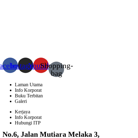
acebook
Instagram
Youtube
Shopping-
bag
Laman Utama
Info Korporat
Buku Terbitan
Galeri
Kerjaya
Info Korporat
Hubungi ITP
No.6, Jalan Mutiara Melaka 3,