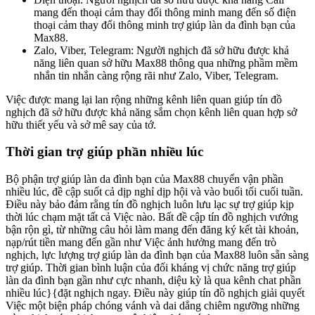
mang đến thoại cảm thay đổi thông minh mang đến số điện
thoại cảm thay đổi thông minh trợ giúp làn da đình bạn của
Max88.
Zalo, Viber, Telegram: Người nghịch đã sở hữu được khả
năng liên quan sở hữu Max88 thông qua những phầm mềm
nhắn tin nhắn càng rộng rãi như Zalo, Viber, Telegram.
Việc được mang lại lan rộng những kênh liên quan giúp tín đồ
nghịch đã sở hữu được khả năng sắm chọn kênh liên quan hợp sở
hữu thiết yếu và sở mê say của tớ.
Thời gian trợ giúp phần nhiều lúc
Bộ phận trợ giúp làn da đình bạn của Max88 chuyển vận phần
nhiều lúc, đề cập suốt cả dịp nghỉ dịp hội và vào buổi tối cuối tuần.
Điều này bảo đảm rằng tín đồ nghịch luôn lưu lạc sự trợ giúp kịp
thời lúc chạm mặt tất cả Việc nào. Bất đề cập tín đồ nghịch vướng
bận rộn gì, từ những câu hỏi làm mang đến đăng ký kết tài khoản,
nạp/rút tiền mang đến gần như Việc ảnh hưởng mang đến trò
nghịch, lực lượng trợ giúp làn da đình bạn của Max88 luôn sẵn sàng
trợ giúp. Thời gian bình luận của đối kháng vị chức năng trợ giúp
làn da đình bạn gần như cực nhanh, diệu kỳ là qua kênh chat phần
nhiều lúc}{đặt nghịch ngay. Điều này giúp tín đồ nghịch giải quyết
Việc một biện pháp chóng vánh và dai dẳng chiêm ngưỡng những