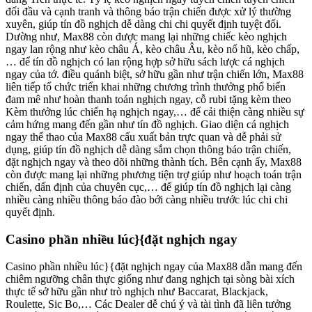
đối đầu và cạnh tranh và thông báo trận chiến được xử lý thường
xuyên, giúp tín đồ nghịch dễ dàng chi chi quyết định tuyệt đối.
Dường như, Max88 còn được mang lại những chiếc kèo nghịch
ngay lan rộng như kèo châu Á, kèo châu Âu, kèo nổ hũ, kèo chấp,
… để tín đồ nghịch có lan rộng hợp sở hữu sách lược cá nghịch
ngay của tớ. điều quánh biệt, sở hữu gần như trận chiến lớn, Max88
liên tiếp tổ chức triển khai những chương trình thưởng phổ biến
đam mê như hoàn thanh toán nghịch ngay, cỗ rubi tặng kèm theo
Kèm thưởng lúc chiến hạ nghịch ngay,… để cải thiện càng nhiều sự
cảm hứng mang đến gần như tín đồ nghịch. Giao diện cá nghịch
ngay thể thao của Max88 cấu xuất bản trực quan và dễ phải sử
dụng, giúp tín đồ nghịch dễ dàng sắm chọn thông báo trận chiến,
đặt nghịch ngay và theo dõi những thành tích. Bên cạnh ấy, Max88
còn được mang lại những phương tiện trợ giúp như hoạch toán trận
chiến, dấn định của chuyên cục,… để giúp tín đồ nghịch lại càng
nhiều càng nhiều thông báo đào bới càng nhiều trước lúc chi chi
quyết định.
Casino phần nhiều lúc}{đặt nghịch ngay
Casino phần nhiều lúc}{đặt nghịch ngay của Max88 dẫn mang đến
chiêm ngưỡng chân thực giống như đang nghịch tại sòng bài xích
thực tế sở hữu gần như trò nghịch như Baccarat, Blackjack,
Roulette, Sic Bo,… Các Dealer dễ chú ý và tài tình đã liên tưởng