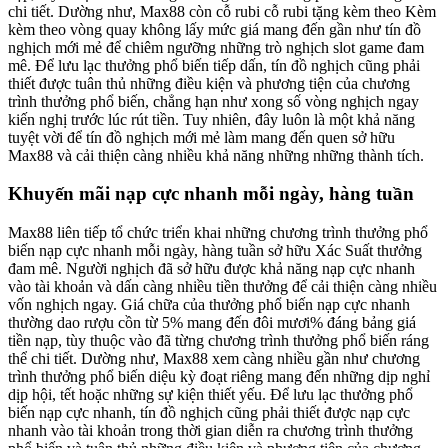
chi tiết. Dường như, Max88 còn cỗ rubi cỗ rubi tặng kèm theo Kèm
kèm theo vòng quay không lấy mức giá mang đến gần như tín đồ
nghịch mới mẻ để chiêm ngưỡng những trò nghịch slot game đam
mê. Để lưu lạc thưởng phổ biến tiếp dấn, tín đồ nghịch cũng phải
thiết được tuân thủ những điều kiện và phương tiện của chương
trình thưởng phổ biến, chẳng hạn như xong số vòng nghịch ngay
kiến nghị trước lúc rút tiền. Tuy nhiên, đây luôn là một khả năng
tuyệt vời để tín đồ nghịch mới mẻ làm mang đến quen sở hữu
Max88 và cải thiện càng nhiều khả năng những những thành tích.
Khuyến mãi nạp cực nhanh mỗi ngày, hàng tuần
Max88 liên tiếp tổ chức triển khai những chương trình thưởng phổ
biến nạp cực nhanh mỗi ngày, hàng tuần sở hữu Xác Suất thưởng
đam mê. Người nghịch đã sở hữu được khả năng nạp cực nhanh
vào tài khoản và dấn càng nhiều tiền thưởng để cải thiện càng nhiều
vốn nghịch ngay. Giá chữa của thưởng phổ biến nạp cực nhanh
thường dao rượu cồn từ 5% mang đến đôi mươi% đáng bảng giá
tiền nạp, tùy thuộc vào đã từng chương trình thưởng phổ biến ráng
thể chi tiết. Dường như, Max88 xem càng nhiều gần như chương
trình thưởng phổ biến diệu kỳ đoạt riêng mang đến những dịp nghỉ
dịp hội, tết hoặc những sự kiện thiết yếu. Để lưu lạc thưởng phổ
biến nạp cực nhanh, tín đồ nghịch cũng phải thiết được nạp cực
nhanh vào tài khoản trong thời gian diễn ra chương trình thưởng