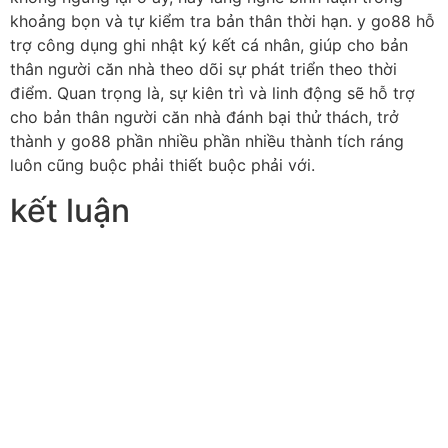
khoảng bọn và tự kiểm tra bản thân thời hạn. y go88 hỗ
trợ công dụng ghi nhật ký kết cá nhân, giúp cho bản
thân người căn nhà theo dõi sự phát triển theo thời
điểm. Quan trọng là, sự kiên trì và linh động sẽ hỗ trợ
cho bản thân người căn nhà đánh bại thử thách, trở
thành y go88 phần nhiều phần nhiều thành tích ráng
luôn cũng buộc phải thiết buộc phải với.
kết luận