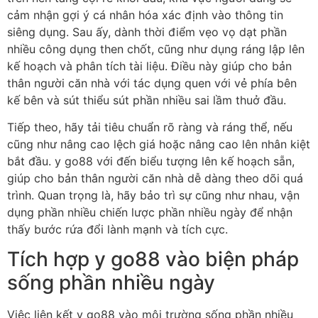
cảm nhận gợi ý cá nhân hóa xác định vào thông tin
siêng dụng. Sau ấy, dành thời điểm vẹo vọ dạt phần
nhiều công dụng then chốt, cũng như dụng ráng lập lên
kế hoạch và phân tích tài liệu. Điều này giúp cho bản
thân người căn nhà với tác dụng quen với vẻ phía bên
kế bên và sút thiểu sút phần nhiều sai lầm thuở đầu.
Tiếp theo, hãy tải tiêu chuẩn rõ ràng và ráng thể, nếu
cũng như nâng cao lệch giá hoặc nâng cao lên nhân kiệt
bắt đầu. y go88 với đến biểu tượng lên kế hoạch sẵn,
giúp cho bản thân người căn nhà dễ dàng theo dõi quá
trình. Quan trọng là, hãy bảo trì sự cũng như nhau, vận
dụng phần nhiều chiến lược phần nhiều ngày để nhận
thấy bước rứa đổi lành mạnh và tích cực.
Tích hợp y go88 vào biện pháp
sống phần nhiều ngày
Việc liên kết y go88 vào môi trường sống phần nhiều