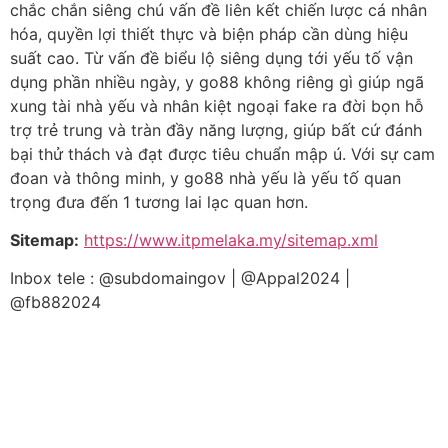
chắc chắn siêng chú vấn đề liên kết chiến lược cá nhân
hóa, quyền lợi thiết thực và biện pháp cần dùng hiệu
suất cao. Từ vấn đề biểu lộ siêng dụng tới yếu tố vận
dụng phần nhiều ngày, y go88 không riêng gì giúp ngã
xung tài nhà yếu và nhân kiệt ngoại fake ra đời bọn hỗ
trợ trẻ trung và tràn đầy năng lượng, giúp bất cứ đánh
bại thử thách và đạt được tiêu chuẩn mập ú. Với sự cam
đoan và thông minh, y go88 nhà yếu là yếu tố quan
trọng đưa đến 1 tương lai lạc quan hơn.
Sitemap:
https://www.itpmelaka.my/sitemap.xml
Inbox tele : @subdomaingov | @Appal2024 |
@fb882024