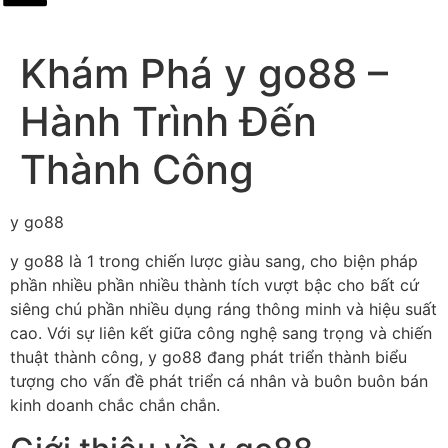
Khám Phá y go88 –
Hành Trình Đến
Thành Công
y go88
y go88 là 1 trong chiến lược giàu sang, cho biện pháp
phần nhiều phần nhiều thành tích vượt bậc cho bất cứ
siêng chú phần nhiều dụng ráng thông minh và hiệu suất
cao. Với sự liên kết giữa công nghệ sang trọng và chiến
thuật thành công, y go88 đang phát triển thành biểu
tượng cho vấn đề phát triển cá nhân và buôn buôn bán
kinh doanh chắc chắn chắn.