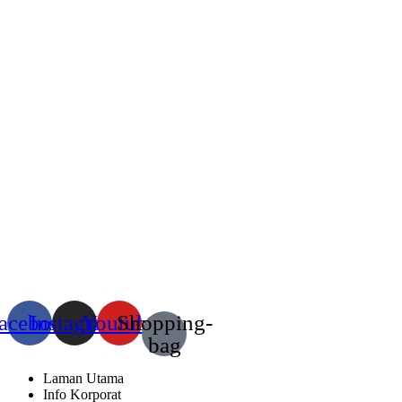
acebook
Instagram
Youtube
Shopping-
bag
Laman Utama
Info Korporat