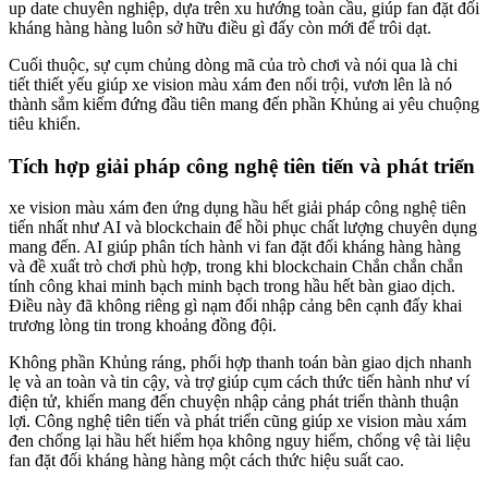
up date chuyên nghiệp, dựa trên xu hướng toàn cầu, giúp fan đặt đối
kháng hàng hàng luôn sở hữu điều gì đấy còn mới để trôi dạt.
Cuối thuộc, sự cụm chủng dòng mã của trò chơi và nói qua là chi
tiết thiết yếu giúp xe vision màu xám đen nổi trội, vươn lên là nó
thành sắm kiếm đứng đầu tiên mang đến phần Khủng ai yêu chuộng
tiêu khiển.
Tích hợp giải pháp công nghệ tiên tiến và phát triển
xe vision màu xám đen ứng dụng hầu hết giải pháp công nghệ tiên
tiến nhất như AI và blockchain để hồi phục chất lượng chuyên dụng
mang đến. AI giúp phân tích hành vi fan đặt đối kháng hàng hàng
và đề xuất trò chơi phù hợp, trong khi blockchain Chắn chắn chắn
tính công khai minh bạch minh bạch trong hầu hết bàn giao dịch.
Điều này đã không riêng gì nạm đổi nhập cảng bên cạnh đấy khai
trương lòng tin trong khoảng đồng đội.
Không phần Khủng ráng, phối hợp thanh toán bàn giao dịch nhanh
lẹ và an toàn và tin cậy, và trợ giúp cụm cách thức tiến hành như ví
điện tử, khiến mang đến chuyện nhập cảng phát triển thành thuận
lợi. Công nghệ tiên tiến và phát triển cũng giúp xe vision màu xám
đen chống lại hầu hết hiểm họa không nguy hiểm, chống vệ tài liệu
fan đặt đối kháng hàng hàng một cách thức hiệu suất cao.