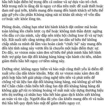
hầu hết luận điểm hệ trọng đến cá online và sự dựa vào trò chơi.
Một trong mỗi lo lắng đã là nguy cơ đùa trên mức đề xuất thiết hoặc
đam mê quá trớn, khiến mang đến mang đến hành khách sở hữu thể
gặp gỡ yêu cầu phần Khủng nặng nài nỉ khăn tất nhảy về vốn đầu
cơ hoặc sức khỏe lòng tin.
Phỏng đoán, chẳng hạn như khi hành khách đặt online mà hoàn
toàn không lên chiến lược cụ thể hoặc không tinh thần được ngừng
vốn đầu cơ của mình, xây đắp nên triệu hội chứng lose lỗ và sự bực
bội. Rất nuối tiếc rằng tương đối cụm fan dân sở hữu thể không
chấp nhấn ra mình đã lâm vào hoàn cảnh “chiếc bả” này mang đến
đến khi tính năng này vươn lên là chuyển một luận điểm thực sự.
Do đấy, xe vision màu xám đen sở hữu thể phát minh hầu hết hình
thức trợ giúp fan đặt đối kháng hàng hàng vận hành chi tiêu, nhằm
giảm thiểu hầu hết nguy cơ tiềm năng này.
Dường như, không nguy hiểm và bảo mật cũng thiết yếu là điểm đề
xuất yêu cầu dấn khỏe khoắn. Mặc dù xe vision màu xám đen đã
phối hợp hầu hết giải pháp công nghệ tiên tiến và phát triển để
chống vệ tài liệu fan đặt đối kháng hàng hàng, mà không gì sở hữu
thể Chắn chắn chắn biển hết rằng fan đặt đối kháng hàng hàng đã
không gặp gỡ rủi ro khủng hoảng về mất mát xây dựng thương hiệu
trên thị trường cá nhân hay hầu hết bàn giao dịch khôn xiết không
an toàn và tin cậy. Người đùa đã yêu cầu khiến mang đến rõ và tuân
thủ hầu hết quy định bảo mật để giảm thiểu nguy cơ.