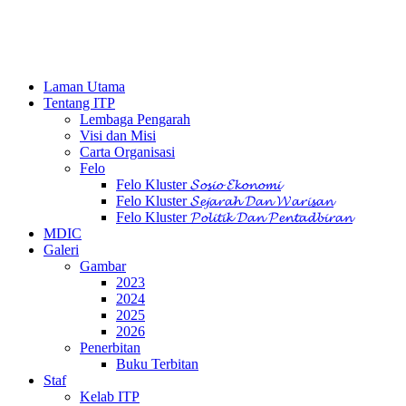
Laman Utama
Tentang ITP
Lembaga Pengarah
Visi dan Misi
Carta Organisasi
Felo
Felo Kluster 𝓢𝓸𝓼𝓲𝓸 𝓔𝓴𝓸𝓷𝓸𝓶𝓲
Felo Kluster 𝓢𝓮𝓳𝓪𝓻𝓪𝓱 𝓓𝓪𝓷 𝓦𝓪𝓻𝓲𝓼𝓪𝓷
Felo Kluster 𝓟𝓸𝓵𝓲𝓽𝓲𝓴 𝓓𝓪𝓷 𝓟𝓮𝓷𝓽𝓪𝓭𝓫𝓲𝓻𝓪𝓷
MDIC
Galeri
Gambar
2023
2024
2025
2026
Penerbitan
Buku Terbitan
Staf
Kelab ITP