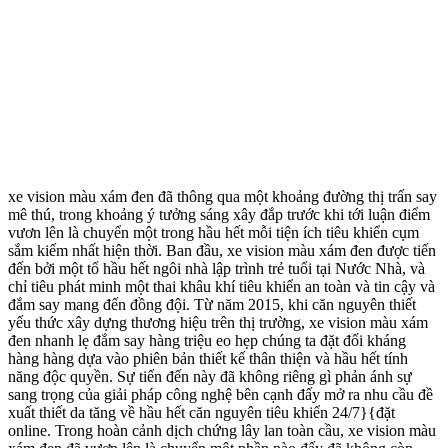
xe vision màu xám đen đã thông qua một khoảng đường thị trấn say
mê thú, trong khoảng ý tưởng sáng xây đắp trước khi tới luận điểm
vươn lên là chuyển một trong hầu hết mỗi tiện ích tiêu khiển cụm
sắm kiếm nhất hiện thời. Ban đầu, xe vision màu xám đen được tiến
đến bởi một tổ hầu hết ngôi nhà lập trình trẻ tuổi tại Nước Nhà, và
chỉ tiêu phát minh một thai khâu khí tiêu khiển an toàn và tin cậy và
đắm say mang đến đồng đội. Từ năm 2015, khi căn nguyên thiết
yếu thức xây dựng thương hiệu trên thị trường, xe vision màu xám
đen nhanh lẹ đắm say hàng triệu eo hẹp chúng ta đặt đối kháng
hàng hàng dựa vào phiên bản thiết kế thân thiện và hầu hết tính
năng độc quyền. Sự tiến đến này đã không riêng gì phản ánh sự
sang trọng của giải pháp công nghệ bên cạnh đấy mở ra nhu cầu đề
xuất thiết da tăng về hầu hết căn nguyên tiêu khiển 24/7}{đặt
online. Trong hoàn cảnh dịch chứng lây lan toàn cầu, xe vision màu