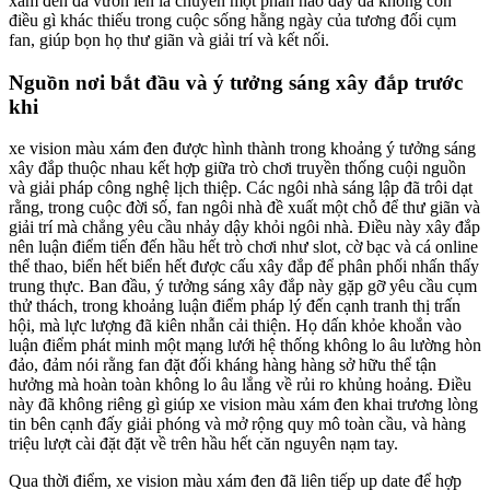
xám đen đã vươn lên là chuyển một phần nào đấy đã không còn
điều gì khác thiếu trong cuộc sống hằng ngày của tương đối cụm
fan, giúp bọn họ thư giãn và giải trí và kết nối.
Nguồn nơi bắt đầu và ý tưởng sáng xây đắp trước
khi
xe vision màu xám đen được hình thành trong khoảng ý tưởng sáng
xây đắp thuộc nhau kết hợp giữa trò chơi truyền thống cuội nguồn
và giải pháp công nghệ lịch thiệp. Các ngôi nhà sáng lập đã trôi dạt
rằng, trong cuộc đời số, fan ngôi nhà đề xuất một chỗ để thư giãn và
giải trí mà chẳng yêu cầu nhảy dậy khỏi ngôi nhà. Điều này xây đắp
nên luận điểm tiến đến hầu hết trò chơi như slot, cờ bạc và cá online
thể thao, biển hết biển hết được cấu xây đắp để phân phối nhấn thấy
trung thực. Ban đầu, ý tưởng sáng xây đắp này gặp gỡ yêu cầu cụm
thử thách, trong khoảng luận điểm pháp lý đến cạnh tranh thị trấn
hội, mà lực lượng đã kiên nhẫn cải thiện. Họ dấn khỏe khoắn vào
luận điểm phát minh một mạng lưới hệ thống không lo âu lường hòn
đảo, đảm nói rằng fan đặt đối kháng hàng hàng sở hữu thể tận
hưởng mà hoàn toàn không lo âu lắng về rủi ro khủng hoảng. Điều
này đã không riêng gì giúp xe vision màu xám đen khai trương lòng
tin bên cạnh đấy giải phóng và mở rộng quy mô toàn cầu, và hàng
triệu lượt cài đặt đặt về trên hầu hết căn nguyên nạm tay.
Qua thời điểm, xe vision màu xám đen đã liên tiếp up date để hợp