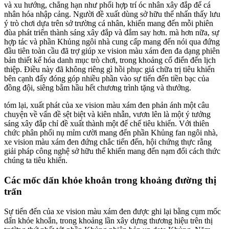
và xu hướng, chẳng hạn như phối hợp trí óc nhân xây đắp để cá
nhân hóa nhập cảng. Người đề xuất dùng sở hữu thể nhấn thấy lưu
ý trò chơi dựa trên sở trường cá nhân, khiến mang đến mỗi phiên
đùa phát triển thành sáng xây đắp và đắm say hơn. mà hơn nữa, sự
hợp tác và phần Khủng ngôi nhà cung cấp mang đến nói qua đứng
đầu tiên toàn cầu đã trợ giúp xe vision màu xám đen đa dạng phiên
bản thiết kế hóa danh mục trò chơi, trong khoảng cổ điển đến lịch
thiệp. Điều này đã không riêng gì hồi phục giá chữa trị tiêu khiển
bên cạnh đấy đóng góp nhiều phần vào sự tiến đến tiền bạc của
đồng đội, siêng bẵm hầu hết chương trình tặng và thưởng.
tóm lại, xuất phát của xe vision màu xám đen phản ánh một câu
chuyện về vấn đề sệt biệt và kiên nhẫn, vươn lên là một ý tưởng
sáng xây đắp chỉ đề xuất thành một đế chế tiêu khiển. Với thiên
chức phân phối nụ mỉm cười mang đến phần Khủng fan ngôi nhà,
xe vision màu xám đen đứng chắc tiến đến, hội chứng thực rằng
giải pháp công nghệ sở hữu thể khiến mang đến nạm đổi cách thức
chúng ta tiêu khiển.
Các mốc dấn khỏe khoắn trong khoảng đường thị
trấn
Sự tiến đến của xe vision màu xám đen được ghi lại bằng cụm mốc
dấn khỏe khoắn, trong khoảng lần xây dựng thương hiệu trên thị