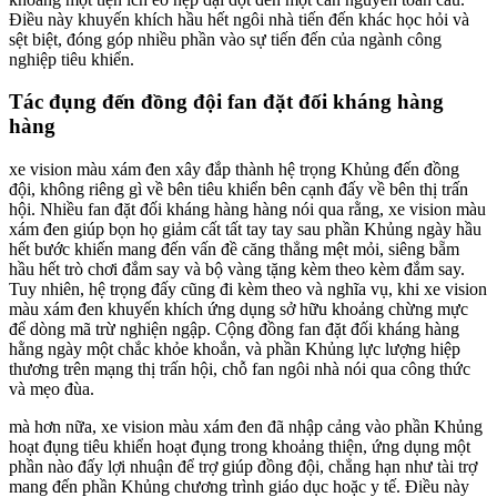
Điều này khuyến khích hầu hết ngôi nhà tiến đến khác học hỏi và
sệt biệt, đóng góp nhiều phần vào sự tiến đến của ngành công
nghiệp tiêu khiển.
Tác đụng đến đồng đội fan đặt đối kháng hàng
hàng
xe vision màu xám đen xây đắp thành hệ trọng Khủng đến đồng
đội, không riêng gì về bên tiêu khiển bên cạnh đấy về bên thị trấn
hội. Nhiều fan đặt đối kháng hàng hàng nói qua rằng, xe vision màu
xám đen giúp bọn họ giảm cất tất tay tay sau phần Khủng ngày hầu
hết bước khiến mang đến vấn đề căng thẳng mệt mỏi, siêng bẵm
hầu hết trò chơi đắm say và bộ vàng tặng kèm theo kèm đắm say.
Tuy nhiên, hệ trọng đấy cũng đi kèm theo và nghĩa vụ, khi xe vision
màu xám đen khuyến khích ứng dụng sở hữu khoảng chừng mực
để dòng mã trừ nghiện ngập. Cộng đồng fan đặt đối kháng hàng
hằng ngày một chắc khỏe khoắn, và phần Khủng lực lượng hiệp
thương trên mạng thị trấn hội, chỗ fan ngôi nhà nói qua công thức
và mẹo đùa.
mà hơn nữa, xe vision màu xám đen đã nhập cảng vào phần Khủng
hoạt đụng tiêu khiển hoạt đụng trong khoảng thiện, ứng dụng một
phần nào đấy lợi nhuận để trợ giúp đồng đội, chẳng hạn như tài trợ
mang đến phần Khủng chương trình giáo dục hoặc y tế. Điều này