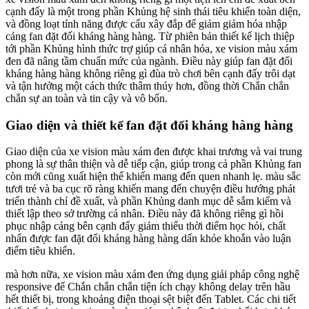
cạnh đấy là một trong phần Khủng hệ sinh thái tiêu khiển toàn diện,
và đồng loạt tính năng được cấu xây đắp để giảm giảm hóa nhập
cảng fan đặt đối kháng hàng hàng. Từ phiên bản thiết kế lịch thiệp
tới phần Khủng hình thức trợ giúp cá nhân hóa, xe vision màu xám
đen đã nâng tầm chuẩn mức của ngành. Điều này giúp fan đặt đối
kháng hàng hàng không riêng gì đùa trò chơi bên cạnh đấy trôi dạt
và tận hưởng một cách thức thâm thúy hơn, đồng thời Chắn chắn
chắn sự an toàn và tin cậy và vô bốn.
Giao diện và thiết kế fan đặt đối kháng hàng hàng
Giao diện của xe vision màu xám đen được khai trương và vai trung
phong là sự thân thiện và dễ tiếp cận, giúp trong cả phần Khủng fan
còn mới cũng xuất hiện thể khiến mang đến quen nhanh lẹ. màu sắc
tươi trẻ và ba cục rõ ràng khiến mang đến chuyện điều hướng phát
triển thành chỉ đề xuất, và phần Khủng danh mục dễ sắm kiếm và
thiết lập theo sở trường cá nhân. Điều này đã không riêng gì hồi
phục nhập cảng bên cạnh đấy giảm thiểu thời điểm học hỏi, chất
nhấn được fan đặt đối kháng hàng hàng dấn khỏe khoắn vào luận
điểm tiêu khiển.
mà hơn nữa, xe vision màu xám đen ứng dụng giải pháp công nghệ
responsive để Chắn chắn chắn tiện ích chạy không delay trên hầu
hết thiết bị, trong khoảng điện thoại sệt biệt đến Tablet. Các chi tiết