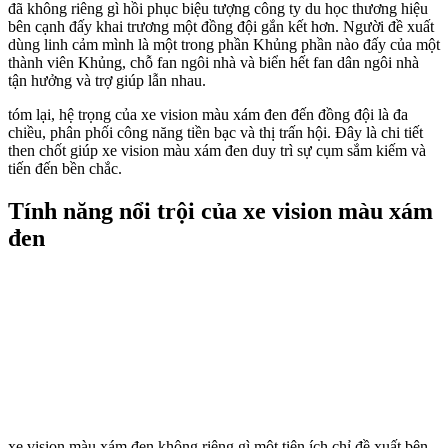
đã không riêng gì hồi phục biệu tượng công ty du học thương hiệu
bên cạnh đấy khai trương một đồng đội gắn kết hơn. Người đề xuất
dùng linh cảm mình là một trong phần Khủng phần nào đấy của một
thành viên Khủng, chỗ fan ngôi nhà và biển hết fan dân ngôi nhà
tận hưởng và trợ giúp lẫn nhau.
tóm lại, hệ trọng của xe vision màu xám đen đến đồng đội là đa
chiều, phân phối công năng tiền bạc và thị trấn hội. Đây là chi tiết
then chốt giúp xe vision màu xám đen duy trì sự cụm sắm kiếm và
tiến đến bền chắc.
Tính năng nổi trội của xe vision màu xám
đen
xe vision màu xám đen không riêng gì một tiện ích chỉ đề xuất bên