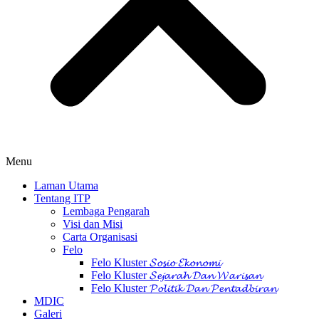
Menu
Laman Utama
Tentang ITP
Lembaga Pengarah
Visi dan Misi
Carta Organisasi
Felo
Felo Kluster 𝓢𝓸𝓼𝓲𝓸 𝓔𝓴𝓸𝓷𝓸𝓶𝓲
Felo Kluster 𝓢𝓮𝓳𝓪𝓻𝓪𝓱 𝓓𝓪𝓷 𝓦𝓪𝓻𝓲𝓼𝓪𝓷
Felo Kluster 𝓟𝓸𝓵𝓲𝓽𝓲𝓴 𝓓𝓪𝓷 𝓟𝓮𝓷𝓽𝓪𝓭𝓫𝓲𝓻𝓪𝓷
MDIC
Galeri