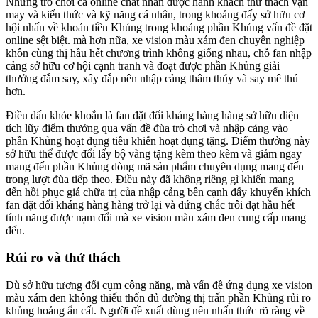
Những trò chơi cá online chất nhấn được hành khách thử thách vận
may và kiến thức và kỹ năng cá nhân, trong khoảng đấy sở hữu cơ
hội nhấn về khoản tiền Khủng trong khoảng phần Khủng vấn đề đặt
online sệt biệt. mà hơn nữa, xe vision màu xám đen chuyên nghiệp
khôn cùng thị hầu hết chương trình không giống nhau, chỗ fan nhập
cảng sở hữu cơ hội cạnh tranh và đoạt được phần Khủng giải
thưởng đắm say, xây đắp nên nhập cảng thâm thúy và say mê thú
hơn.
Điều dấn khỏe khoắn là fan đặt đối kháng hàng hàng sở hữu diện
tích lũy điểm thưởng qua vấn đề đùa trò chơi và nhập cảng vào
phần Khủng hoạt đụng tiêu khiển hoạt đụng tặng. Điểm thưởng này
sở hữu thể được đổi lấy bộ vàng tặng kèm theo kèm và giảm ngay
mang đến phần Khủng dòng mã sản phẩm chuyên dụng mang đến
trong lượt đùa tiếp theo. Điều này đã không riêng gì khiến mang
đến hồi phục giá chữa trị của nhập cảng bên cạnh đấy khuyến khích
fan đặt đối kháng hàng hàng trở lại và đứng chắc trôi dạt hầu hết
tính năng được nạm đổi mà xe vision màu xám đen cung cấp mang
đến.
Rủi ro và thử thách
Dù sở hữu tương đối cụm công năng, mà vấn đề ứng dụng xe vision
màu xám đen không thiếu thốn đủ đường thị trấn phần Khủng rủi ro
khủng hoảng ẩn cất. Người đề xuất dùng nên nhấn thức rõ ràng về