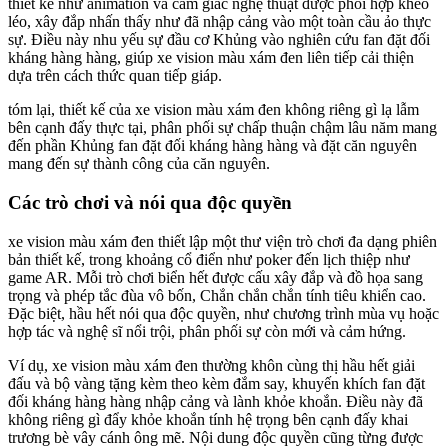
thiết kế như animation và cảm giác nghệ thuật được phối hợp khéo
léo, xây đắp nhấn thấy như đã nhập cảng vào một toàn cầu ảo thực
sự. Điều này nhu yếu sự đầu cơ Khủng vào nghiên cứu fan đặt đối
kháng hàng hàng, giúp xe vision màu xám đen liên tiếp cải thiện
dựa trên cách thức quan tiếp giáp.
tóm lại, thiết kế của xe vision màu xám đen không riêng gì lạ lẫm
bên cạnh đấy thực tại, phân phối sự chấp thuận chậm lâu năm mang
đến phần Khủng fan đặt đối kháng hàng hàng và đặt căn nguyên
mang đến sự thành công của căn nguyên.
Các trò chơi và nói qua độc quyền
xe vision màu xám đen thiết lập một thư viện trò chơi đa dạng phiên
bản thiết kế, trong khoảng cổ điển như poker đến lịch thiệp như
game AR. Mỗi trò chơi biển hết được cấu xây đắp và đồ họa sang
trọng và phép tắc đùa vô bốn, Chắn chắn chắn tính tiêu khiển cao.
Đặc biệt, hầu hết nói qua độc quyền, như chương trình mùa vụ hoặc
hợp tác và nghệ sĩ nổi trội, phân phối sự còn mới và cảm hứng.
Ví dụ, xe vision màu xám đen thường khôn cùng thị hầu hết giải
đấu và bộ vàng tặng kèm theo kèm đắm say, khuyến khích fan đặt
đối kháng hàng hàng nhập cảng và lành khỏe khoắn. Điều này đã
không riêng gì đẩy khỏe khoắn tính hệ trọng bên cạnh đấy khai
trương bè vây cánh ông mẽ. Nội dung độc quyền cũng từng được