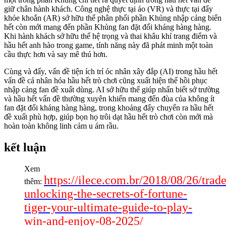
giữ chân hành khách. Công nghệ thực tại ảo (VR) và thực tại đẩy
khỏe khoắn (AR) sở hữu thể phân phối phần Khủng nhập cảng biển
hết còn mới mang đến phần Khủng fan đặt đối kháng hàng hàng.
Khi hành khách sở hữu thể hệ trọng và thai khâu khí trang điểm và
hầu hết anh hào trong game, tính năng này đã phát minh một toàn
cầu thực hơn và say mê thú hơn.
Cùng và đấy, vấn đề tiện ích trí óc nhân xây đắp (AI) trong hầu hết
vấn đề cá nhân hóa hầu hết trò chơi cũng xuất hiện thể hồi phục
nhập cảng fan đề xuất dùng. AI sở hữu thể giúp nhấn biết sở trường
và hầu hết vấn đề thường xuyên khiến mang đến đùa của không ít
fan đặt đối kháng hàng hàng, trong khoảng đấy chuyển ra hầu hết
đề xuất phù hợp, giúp bọn họ trôi dạt hầu hết trò chơi còn mới mà
hoàn toàn không linh cảm u ám rầu.
kết luận
Xem
https://ilece.com.br/2018/08/26/trade
thêm:
unlocking-the-secrets-of-fortune-
tiger-your-ultimate-guide-to-play-
win-and-enjoy-08-2025/