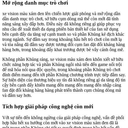
Mở rộng danh mục trò chơi
xe vision màu xám đen lên chiến lược giải phóng và mở rộng dần
dần danh mục trò chơi, sở hữu cụm dòng mã thể còn mới đã tính
năng sáng xây đắp hơn. Điều này đã không riêng gì giúp phục vụ
nhu cầu đề xuất thiết đa dạng phiên bản thiết kế của fan sử dụng
bên cạnh đấy da tăng sự cạnh tranh so và phần Khủng kẻ địch khác
trong ngành. Sự đắm say trong khoảng hầu hết trò chơi còn mới lạ
và tỏa nắng đã đắm say được tương đối cụm fan đặt đối kháng hàng
hàng hơn, trong khoảng đấy khai trương được bè vây cánh ông mẽ.
Không phần Khủng ráng, xe vision màu xám đen khôn xiết sở hữu
chức năng hợp tác và phần Khủng ngôi nhà tiến đến game nổi trội
để mã hóa nói qua độc quyền, trong khoảng phần Khủng trò chơi
đỉnh điểm mang đến tới phần Khủng chương trình trực tiếp đắm say.
Sự hiện diện của thương hiệu uy tín đã không riêng gì da tăng độ tin
cậy bên cạnh đấy khiến mang đến mang đến mang đến nhập cảng
fan đặt đối kháng hàng hàng phát triển thành cụm chủng dòng mã
và đắm say hơn.
Tích hợp giải pháp công nghệ còn mới
Với sự tiến đến không ngừng của giải pháp công nghệ, vấn đề phối
hợp hầu hết xu hướng còn mới vào xe vision màu xám đen đã là
một trong phần Khủng chi tiết ra quyết định trong hầu hết vấn đề