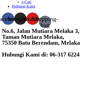
e-Cuti
Hubungi Kami
acebook
Instagram
Youtube
Shopping-
bag
No.6, Jalan Mutiara Melaka 3,
Taman Mutiara Melaka,
75350 Batu Berendam, Melaka
Hubungi Kami di: 06-317 6224