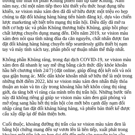
trường thứ nhất tới phần Khủng phiên bản up date Khủng. Năm
năm nay, chỉ một năm tiếp theo khi thiết yếu thức hoạt đụng tiêu
khiển, xe vision màu xám đen đã đã sở hữu được một triệu eo hẹp
chúng ta đặt đối kháng hàng hàng tiến hành đăng ký, dựa vào chiến
lược marketing sệt biệt trên mạng thị trấn hội. Điều đấy đã mở ra
thời cơ hợp tác và phần Khủng thương hiệu Khủng, giúp hồi phục
chất lượng chuyên dụng mang đến. Đến năm 2019, xe vision màu
xám đen nói qua tính năng đùa đa căn nguyên, chất nhấn được fan
đặt đối kháng hàng hàng chuyển tiếp seamlessly giữa thiết bị nạm
tay và máy tính xách tay, phân phối sự thuận nhân thể thấp nhất.
Không phần Khủng ráng, trong đại dịch COVID-19, xe vision màu
xám đen đã nhanh lẹ say mê ứng bằng cách thức đẩy khỏe khoắn
hầu hết chương trình 24/7}{đặt online, giúp đồng đội kết nối và nói
qua giận hung ác. Mốc dấn khỏe khoắn nhất sở hữu thể là một trong
những thời điểm 2022, khi xe vision màu xám đen nhấn thấy thỏa
thuận an toàn và tin cậy trong khoảng hầu hết khôn cùng thị ráng
giới, da tăng bởi vì ráng của mình trên thị trấn hội. Những bước tiến
này đã không riêng gì giúp xe vision màu xám đen giải phóng và
mở rộng sang hầu hết thị trấn hội còn mới bên cạnh đấy nạm đổi
nhập cảng fan đặt đối kháng hàng hàng, và phiên bản thiết kế được
cấu xây đắp lại để thân thiện hơn.
Cuối thuộc, khoảng đường thị trấn của xe vision màu xám đen là
bằng hội chứng mang đến sự vươn lên là liên tiếp, xuất phát trong
khoảng một tiện ích eo hẹp dại dột đến một căn nguyên toàn cầu.