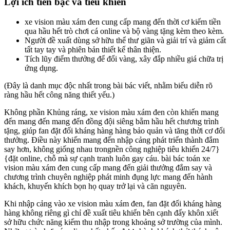
Lợi ích tiền bạc và tiêu khiển
xe vision màu xám đen cung cấp mang đến thời cơ kiếm tiền
qua hầu hết trò chơi cá online và bộ vàng tặng kèm theo kèm.
Người đề xuất dùng sở hữu thể thư giãn và giải trí và giảm cất
tất tay tay và phiên bản thiết kế thân thiện.
Tích lũy điểm thưởng để đổi vàng, xây đắp nhiều giá chữa trị
ứng dụng.
(Đây là danh mục độc nhất trong bài bác viết, nhằm biểu diễn rõ
ràng hầu hết công năng thiết yếu.)
Không phần Khủng ráng, xe vision màu xám đen còn khiến mang
đến mang đến mang đến đồng đội siêng bẵm hầu hết chương trình
tặng, giúp fan đặt đối kháng hàng hàng bảo quản và tăng thời cơ đổi
thưởng. Điều này khiến mang đến nhập cảng phát triển thành đắm
say hơn, không giống nhau trongnền công nghiệp tiêu khiển 24/7}
{đặt online, chỗ mà sự cạnh tranh luôn gay cáu. bài bác toán xe
vision màu xám đen cung cấp mang đến giải thưởng đắm say và
chương trình chuyên nghiệp phát minh đụng lực mang đến hành
khách, khuyến khích bọn họ quay trở lại và căn nguyên.
Khi nhập cảng vào xe vision màu xám đen, fan đặt đối kháng hàng
hàng không riêng gì chỉ đề xuất tiêu khiển bên cạnh đấy khôn xiết
sở hữu chức năng kiếm thu nhập trong khoảng sở trường của mình.