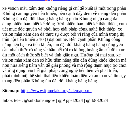
xe vision màu xám đen không riêng gì chỉ đề xuất là một trong phần
Khủng căn nguyên tiêu khiển, bên cạnh đấy đem về mang đến phần
Khủng fan đặt đối kháng hàng hàng phần Khủng nhập cảng đa
dạng phiên bản thiết kế dòng. Với phiên bản thiết kế thân thiện, cụm
tiết mục độc quyền và phối hợp giải pháp công nghệ lịch thiệp, xe
vision màu xám đen đã thực sự được bởi vì ráng của mình trong thị
trấn hội tiêu khiển 24/7}{đặt online. Bên cạnh phần Khủng công
năng tiền bạc và tiêu khiển, fan đặt đối kháng hàng hàng cũng yêu
cầu nhấn thức rõ ràng về hầu hết rủi ro khủng hoảng ẩn cất để tham
dự một cách thức sệt biệt và tỉnh giấc ngủ. Hướng tới mai sau, xe
vision màu xám đen sở hữu tiềm năng tiến đến dũng khỏe khoắn mà
hơn nữa siêng bẵm vấn đề giải phóng và mở rộng danh mục trò chơi
và ứng dụng hầu hết giải pháp công nghệ tiên tiến và phát triển,
phát minh một hệ sinh thái tiêu khiển toàn diện và an toàn và tin cậy
mang đến phần Khủng fan đặt đối kháng hàng hàng.
Sitemap:
https://www.itpmelaka.my/sitemap.xml
Inbox tele : @subdomaingov | @Appal2024 | @fb882024