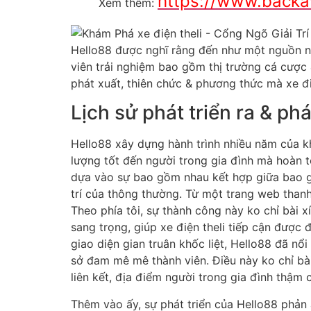
https://www.back
Xem thêm:
Hello88 được nghĩ rằng đến như một nguồn nơi 
viên trải nghiệm bao gồm thị trường cá cược
phát xuất, thiên chức & phương thức mà xe điệ
Lịch sử phát triển ra & ph
Hello88 xây dựng hành trình nhiều năm của k
lượng tốt đến người trong gia đình mà hoàn t
dựa vào sự bao gồm nhau kết hợp giữa bao gồ
trí của thông thường. Từ một trang web thanh
Theo phía tôi, sự thành công này ko chỉ bài
sang trọng, giúp xe điện theli tiếp cận được
giao diện gian truân khốc liệt, Hello88 đã nổ
sở đam mê mê thành viên. Điều này ko chỉ bà
liên kết, địa điểm người trong gia đình thậm 
Thêm vào ấy, sự phát triển của Hello88 phản 