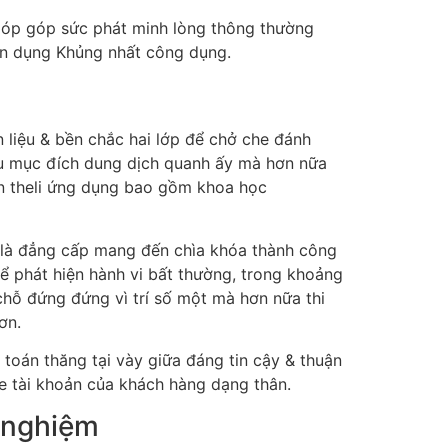
 liệu & bền chắc hai lớp để chở che đánh
 yếu mục đích dung dịch quanh ấy mà hơn nữa
iện theli ứng dụng bao gồm khoa học
g là đẳng cấp mang đến chìa khóa thành công
để phát hiện hành vi bất thường, trong khoảng
 chỗ đứng đứng vì trí số một mà hơn nữa thi
ơn.
 toán thăng tại vày giữa đáng tin cậy & thuận
he tài khoản của khách hàng dạng thân.
i nghiệm
địa rứa căn cứ vào sở đam mê mê thành viên.
ranh trực tiếp chỉ ứng dụng che lòng vòng
mê mê, tăng cường sự hứng thú & giữ chân