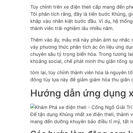
Thêm vào ấy, mẫu mã này phản ánh sự nhăc nhở
vày phương thức phân tích ác ôn liệu ứng d
chuyên sâu tỷ trọng biến hóa. Trong tương la
khoảng social, chế phát minh thu giãn tổng q
tóm lại, tùy chỉnh thành viên hóa là nguyên t
đông tùy lựa này để giảm giảm hóa thu giãn 
Hướng dẫn ứng dụng xe
Để tận dụng Khủng nhất xe điện theli, thành
mang đến dưỡng khuyên bảo điều tỉ mỷ, tất n
Các bước làm đăng cam k
Đăng cam kết trên xe điện theli chỉ mất vài ph
đăng cam kết ko chỉ bài xích toán giúp say đ
buộc đến chỉ bắt buộc cấp mang đến dưỡng mộ