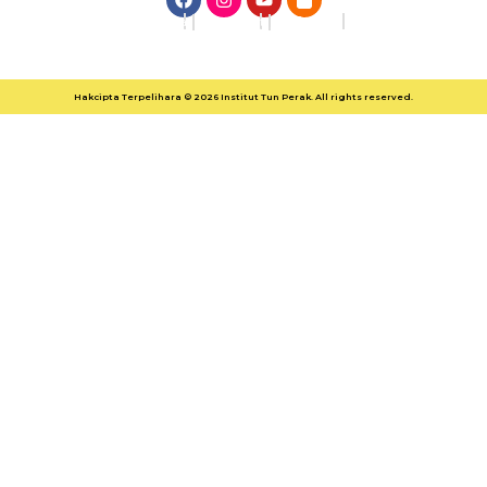
Laman Utama
Info Korporat
Buku Terbitan
Galeri
Kerjaya
Info Korporat
Hubungi ITP
No.6, Jalan Mutiara Melaka 3,
Taman Mutiara Melaka, 75350 Batu Berendam, Melaka
Hubungi Kami di: 06-234 9244 / 06 - 317 5450/6291/6224
fax no: 06 - 317 2671
Hakcipta Terpelihara © 2026 Institut Tun Perak. All rights reserved.