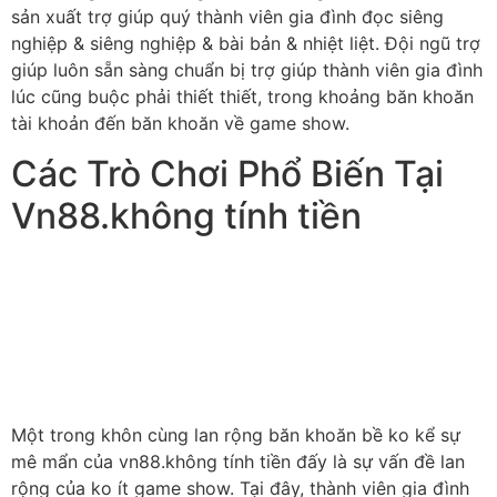
sản xuất trợ giúp quý thành viên gia đình đọc siêng
nghiệp & siêng nghiệp & bài bản & nhiệt liệt. Đội ngũ trợ
giúp luôn sẵn sàng chuẩn bị trợ giúp thành viên gia đình
lúc cũng buộc phải thiết thiết, trong khoảng băn khoăn
tài khoản đến băn khoăn về game show.
Các Trò Chơi Phổ Biến Tại
Vn88.không tính tiền
Một trong khôn cùng lan rộng băn khoăn bề ko kể sự
mê mẩn của vn88.không tính tiền đấy là sự vấn đề lan
rộng của ko ít game show. Tại đây, thành viên gia đình