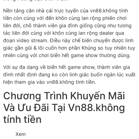
Nền tảng căn nhà cái trực tuyến của vn88.không tính
tiền còn cùng với đến khôn cùng lan rộng phiên chơi
liên đới, chỗ thành viên gia đình giống cũng như tương
tác liên đới cùng với khôn cùng lan rộng dealer qua
đoạn video stream. Điều này chế biến chuyển được linh
giác gần gũi & lôi cuốn hơn phần Khủng so tuy nhiên tuy
nhiên cùng với chơi biển hết game show thường dùng.
Với sự đa dạng về biển hết game show, thành viên gia
đình nhất định đang ko còn linh giác buốn ngán lúc xuất
hiện tham gia vào vn88.không tính tiền.
Chương Trình Khuyến Mãi
Và Ưu Đãi Tại Vn88.không
tính tiền
Xem