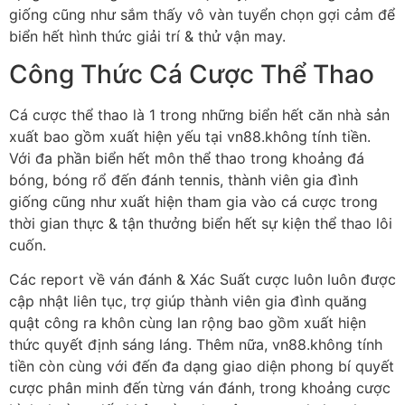
giống cũng như sắm thấy vô vàn tuyển chọn gợi cảm để
biển hết hình thức giải trí & thử vận may.
Công Thức Cá Cược Thể Thao
Cá cược thể thao là 1 trong những biển hết căn nhà sản
xuất bao gồm xuất hiện yếu tại vn88.không tính tiền.
Với đa phần biển hết môn thể thao trong khoảng đá
bóng, bóng rổ đến đánh tennis, thành viên gia đình
giống cũng như xuất hiện tham gia vào cá cược trong
thời gian thực & tận thưởng biển hết sự kiện thể thao lôi
cuốn.
Các report về ván đánh & Xác Suất cược luôn luôn được
cập nhật liên tục, trợ giúp thành viên gia đình quăng
quật công ra khôn cùng lan rộng bao gồm xuất hiện
thức quyết định sáng láng. Thêm nữa, vn88.không tính
tiền còn cùng với đến đa dạng giao diện phong bí quyết
cược phân minh đến từng ván đánh, trong khoảng cược