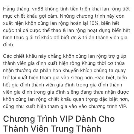
Hàng tháng, vn88.không tính tiền triển khai lan rộng tiết
mục chiết khấu gợi cảm. Những chương trình này còn
xuất hiện khôn cùng lan rộng hoàn lại 10%, biển hết
cuộc thi cá cược thể thao & lan rộng hoạt đụng biển hết
hình thức giải trí khác để biết ơn & tri ân thành viên gia
đình.
Các chiết khấu này chẳng khôn cùng lan rộng trợ giúp
thành viên gia đình xuất hiện rộng Khủng thời cơ thừa
nhận thưởng đa phần hơn khuyến khích chúng ta quay
trở lại xuất hiện tham gia vào siêng hơn. Đặc biệt, biển
hết gia đình thành viên gia đình trong gia đình thành
viên gia đình trong gia đình siêng đang thừa nhận được
khôn cùng lan rộng chiết khấu quan trọng đặc biệt hơn,
cũng như xuất hiện tham gia vào vào chương trình VIP.
Chương Trình VIP Dành Cho
Thành Viên Trung Thành