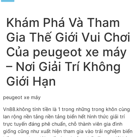
Khám Phá Và Tham
Gia Thế Giới Vui Chơi
Của peugeot xe máy
– Nơi Giải Trí Không
Giới Hạn
peugeot xe máy
Vn88.không tính tiền là 1 trong những trong khôn cùng
lan rộng nền tảng nền tảng biển hết hình thức giải trí
trực tuyến đáng phê chuẩn, chỗ thành viên gia đình
giống cũng như xuất hiện tham gia vào trải nghiệm biển