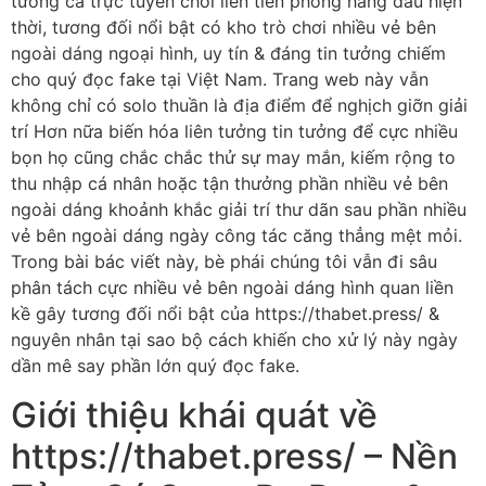
tưởng cá trực tuyến chơi liền tiên phong hàng đầu hiện
thời, tương đối nổi bật có kho trò chơi nhiều vẻ bên
ngoài dáng ngoại hình, uy tín & đáng tin tưởng chiếm
cho quý đọc fake tại Việt Nam. Trang web này vẫn
không chỉ có solo thuần là địa điểm để nghịch giỡn giải
trí Hơn nữa biến hóa liên tưởng tin tưởng để cực nhiều
bọn họ cũng chắc chắc thử sự may mắn, kiếm rộng to
thu nhập cá nhân hoặc tận thưởng phần nhiều vẻ bên
ngoài dáng khoảnh khắc giải trí thư dãn sau phần nhiều
vẻ bên ngoài dáng ngày công tác căng thẳng mệt mỏi.
Trong bài bác viết này, bè phái chúng tôi vẫn đi sâu
phân tách cực nhiều vẻ bên ngoài dáng hình quan liền
kề gây tương đối nổi bật của https://thabet.press/ &
nguyên nhân tại sao bộ cách khiến cho xử lý này ngày
dần mê say phần lớn quý đọc fake.
Giới thiệu khái quát về
https://thabet.press/ – Nền