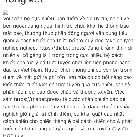
Với toàn bộ cực nhiều luận điểm về độ uy tín, nhiều vẻ
bên ngoài dáng ngoại hình trò chơi, khối hệ thống bảo
mật cao, thưởng thức phần đông người vận dụng tiêu
giảm & cách khiến cho thức bổ trợ quý đọc fake chuyên
nghiệp nghiệp, https://thabet.press/ đang khẳng định dĩ
nhiên vị cố gắng là 1 trong trong cực nhiều bộ cách
khiến cho xử lý cá trực tuyến chơi liền tiên phong hàng
đầu tại Việt Nam. Người chơi không chỉ có yên ổn trọng
điểm về mặt gửi ra phí tổn Hơn nữa có cơ hội nâng cao
kiến thức, tuấn kiệt cá trực tuyến qua cực nhiều san sẻ
phân tách, dự báo được cháp vá thường xuyên. Việc
sắm https://thabet.press/ là bước chân chuẩn xác để
tận thưởng phần nhiều vẻ bên ngoài dáng khoảnh khắc
nghịch giỡn giải trí đỉnh điểm, có khai quật cao nhất
cách khiến cho chiến thắng & cải cách khiến cho & phát
triển cá nhân trong cố gắng giới cá trực tuyến đầy độ
HOT này.