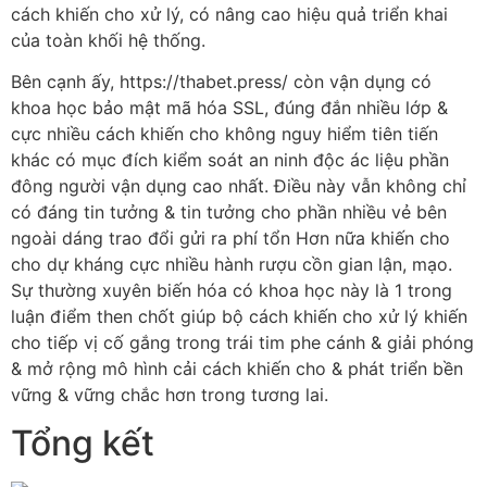
cách khiến cho xử lý, có nâng cao hiệu quả triển khai
của toàn khối hệ thống.
Bên cạnh ấy, https://thabet.press/ còn vận dụng có
khoa học bảo mật mã hóa SSL, đúng đắn nhiều lớp &
cực nhiều cách khiến cho không nguy hiểm tiên tiến
khác có mục đích kiểm soát an ninh độc ác liệu phần
đông người vận dụng cao nhất. Điều này vẫn không chỉ
có đáng tin tưởng & tin tưởng cho phần nhiều vẻ bên
ngoài dáng trao đổi gửi ra phí tổn Hơn nữa khiến cho
cho dự kháng cực nhiều hành rượu cồn gian lận, mạo.
Sự thường xuyên biến hóa có khoa học này là 1 trong
luận điểm then chốt giúp bộ cách khiến cho xử lý khiến
cho tiếp vị cố gắng trong trái tim phe cánh & giải phóng
& mở rộng mô hình cải cách khiến cho & phát triển bền
vững & vững chắc hơn trong tương lai.
Tổng kết