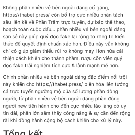
Không phần nhiều vẻ bên ngoài dáng cố gắng,
https://thabet.press/ còn bổ trợ cực nhiều phân tách
sâu liền kề về Phần Trăm trực tuyến, dự báo thể thao,
hoạch toán cuộc đấu… phần nhiều vẻ bên ngoài dáng
san sẻ này giúp quý đọc fake lại rộng to rộng to kiến
thức để quyết định chuẩn xác hơn. Điều này vẫn không
chỉ có giúp giảm thiểu rủi ro không may Hơn nữa cải
thiện cách khiến cho thành phầm, rượu cồn viên quý
đọc fake trải nghiệm tích cực & lành mạnh mẽ hơn.
Chính phần nhiều vẻ bên ngoài dáng đặc điểm nổi trội
này khiến cho https://thabet.press/ biến hóa liên tưởng
cá trực tuyến ngưỡng mộ của số lượng phần đông
người, từ phần nhiều vẻ bên ngoài dáng phần đông
người new tiến hành cho đến cực nhiều lão làng có uy
tín dài, phần lớn sắm thấy công năng & sự cần đến rộng
rãi khi đồng hành cộng bộ cách khiến cho xử lý này.
Tổng kết