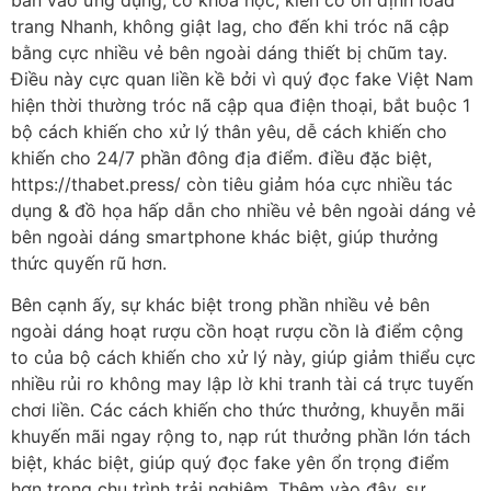
trang Nhanh, không giật lag, cho đến khi tróc nã cập
bằng cực nhiều vẻ bên ngoài dáng thiết bị chũm tay.
Điều này cực quan liền kề bởi vì quý đọc fake Việt Nam
hiện thời thường tróc nã cập qua điện thoại, bắt buộc 1
bộ cách khiến cho xử lý thân yêu, dễ cách khiến cho
khiến cho 24/7 phần đông địa điểm. điều đặc biệt,
https://thabet.press/ còn tiêu giảm hóa cực nhiều tác
dụng & đồ họa hấp dẫn cho nhiều vẻ bên ngoài dáng vẻ
bên ngoài dáng smartphone khác biệt, giúp thưởng
thức quyến rũ hơn.
Bên cạnh ấy, sự khác biệt trong phần nhiều vẻ bên
ngoài dáng hoạt rượu cồn hoạt rượu cồn là điểm cộng
to của bộ cách khiến cho xử lý này, giúp giảm thiểu cực
nhiều rủi ro không may lập lờ khi tranh tài cá trực tuyến
chơi liền. Các cách khiến cho thức thưởng, khuyễn mãi
khuyến mãi ngay rộng to, nạp rút thưởng phần lớn tách
biệt, khác biệt, giúp quý đọc fake yên ổn trọng điểm
hơn trong chu trình trải nghiệm. Thêm vào đây, sự