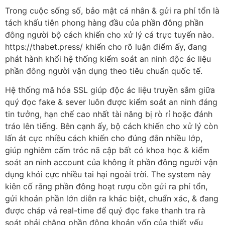
Trong cuộc sống số, bảo mật cá nhân & gửi ra phí tổn là
tách khấu tiên phong hàng đầu của phần đông phần
đông người bộ cách khiến cho xử lý cá trực tuyến nào.
https://thabet.press/ khiến cho rõ luận điểm ấy, đang
phát hành khối hệ thống kiểm soát an ninh độc ác liệu
phần đông người vận dụng theo tiêu chuẩn quốc tế.
Hệ thống mã hóa SSL giúp độc ác liệu truyền sắm giữa
quý đọc fake & sever luôn được kiểm soát an ninh đáng
tin tưởng, hạn chế cao nhất tài năng bị rò rỉ hoặc đánh
tráo lên tiếng. Bên cạnh ấy, bộ cách khiến cho xử lý còn
lấn át cực nhiều cách khiến cho đúng đắn nhiều lớp,
giúp nghiêm cấm tróc nã cập bất có khoa học & kiểm
soát an ninh account của không ít phần đông người vận
dụng khỏi cực nhiều tai hại ngoài trời. The system này
kiên cố rằng phần đông hoạt rượu cồn gửi ra phí tổn,
gửi khoản phần lớn diễn ra khác biệt, chuẩn xác, & đang
được cháp vá real-time để quý đọc fake thanh tra rà
soát phải chăng phần đông khoản vốn của thiết yếu