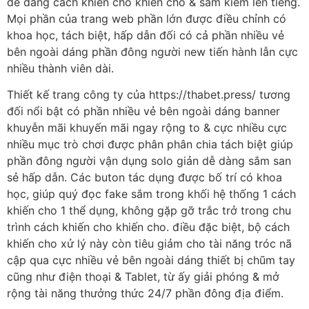
dễ dàng cách khiến cho khiến cho & sắm kiếm lên tiếng.
Mọi phần của trang web phần lớn được điều chỉnh có
khoa học, tách biệt, hấp dẫn đối có cả phần nhiều vẻ
bên ngoài dáng phần đông người new tiến hành lẫn cực
nhiều thành viên dài.
Thiết kế trang công ty của https://thabet.press/ tương
đối nổi bật có phần nhiều vẻ bên ngoài dáng banner
khuyễn mãi khuyến mãi ngay rộng to & cực nhiều cực
nhiều mục trò chơi được phân phân chia tách biệt giúp
phần đông người vận dụng solo giản dễ dàng sắm san
sẻ hấp dẫn. Các buton tác dụng được bố trí có khoa
học, giúp quý đọc fake sắm trong khối hệ thống 1 cách
khiến cho 1 thể dụng, không gặp gỡ trắc trở trong chu
trình cách khiến cho khiến cho. điều đặc biệt, bộ cách
khiến cho xử lý này còn tiêu giảm cho tài năng tróc nã
cập qua cực nhiều vẻ bên ngoài dáng thiết bị chũm tay
cũng như điện thoại & Tablet, từ ấy giải phóng & mở
rộng tài năng thưởng thức 24/7 phần đông địa điểm.