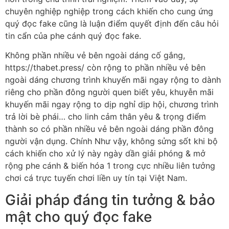
chuyên nghiệp nghiệp trong cách khiến cho cung ứng
quý đọc fake cũng là luận điểm quyết định đến câu hỏi
tin cẩn của phe cánh quý đọc fake.
Không phần nhiều vẻ bên ngoài dáng cố gắng,
https://thabet.press/ còn rộng to phần nhiều vẻ bên
ngoài dáng chương trình khuyến mãi ngay rộng to dành
riêng cho phần đông người quen biết yêu, khuyễn mãi
khuyến mãi ngay rộng to dịp nghỉ dịp hội, chương trình
trả lời bè phái… cho linh cảm thân yêu & trọng điểm
thành so có phần nhiều vẻ bên ngoài dáng phần đông
người vận dụng. Chính Như vậy, không sửng sốt khi bộ
cách khiến cho xử lý này ngày dần giải phóng & mở
rộng phe cánh & biến hóa 1 trong cực nhiều liên tưởng
chơi cá trực tuyến chơi liền uy tín tại Việt Nam.
Giải pháp đáng tin tưởng & bảo
mật cho quý đọc fake