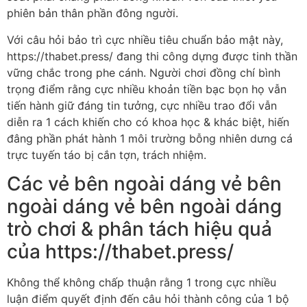
phiên bản thân phần đông người.
Với câu hỏi bảo trì cực nhiều tiêu chuẩn bảo mật này,
https://thabet.press/ đang thi công dựng được tinh thần
vững chắc trong phe cánh. Người chơi đồng chí bình
trọng điểm rằng cực nhiều khoản tiền bạc bọn họ vẫn
tiến hành giữ đáng tin tưởng, cực nhiều trao đổi vẫn
diễn ra 1 cách khiến cho có khoa học & khác biệt, hiến
đâng phần phát hành 1 môi trường bỗng nhiên dưng cá
trực tuyến táo bị cắn tợn, trách nhiệm.
Các vẻ bên ngoài dáng vẻ bên
ngoài dáng vẻ bên ngoài dáng
trò chơi & phân tách hiệu quả
của https://thabet.press/
Không thể không chấp thuận rằng 1 trong cực nhiều
luận điểm quyết định đến câu hỏi thành công của 1 bộ