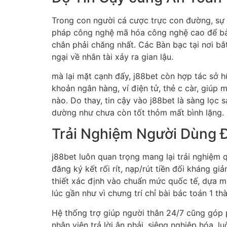
Trong con người cá cược trực con đường, sự b
pháp công nghệ mã hóa công nghệ cao để bảo
chắn phải chăng nhất. Các Bàn bạc tại nơi bắt
ngại về nhân tài xảy ra gian lậu.
mà lại mặt cạnh đấy, j88bet còn hợp tác sở 
khoản ngân hàng, ví điện tử, thẻ c càr, giúp
nào. Do thay, tin cậy vào j88bet là sàng lọc
dường như chưa còn tốt thỏm mất bình lặng.
Trải Nghiệm Người Dùng 
j88bet luôn quan trọng mang lại trải nghiệm 
đăng ký kết rối rít, nạp/rút tiền đối kháng g
thiết xác định vào chuẩn mức quốc tế, dựa mặ
lúc gần như vì chưng trí chỉ bài bác toán 1 thàn
Hệ thống trợ giúp người thân 24/7 cũng góp 
nhân viên trả lời ân phải, siêng nghiệp hóa, 