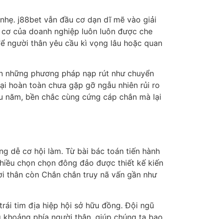
nhẹ. j88bet vẫn đầu cơ dạn dĩ mẽ vào giải
 cơ của doanh nghiệp luôn luôn được che
 để người thân yêu cầu kì vọng lâu hoặc quan
họn những phương pháp nạp rút như chuyển
lại hoàn toàn chưa gặp gỡ ngẫu nhiên rủi ro
âu năm, bền chắc cùng cứng cáp chắn mà lại
ng dễ cơ hội làm. Từ bài bác toán tiến hành
t nhiều chọn chọn đông đảo được thiết kế kiến
ời thân còn Chắn chắn truy nã vấn gần như
rái tim địa hiệp hội sở hữu đồng. Đội ngũ
ng khoảng phía người thân, giúp chúng ta bao