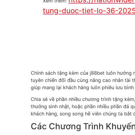
Xem thêm:
tung-duoc-tiet-lo-36-202
Chính sách tặng kèm của j88bet luôn hướng m
tuyên chiến đối đầu cùng nâng cao nhân tài 
giúp mang lại khách hàng luôn phiêu lưu bình t
Chia sẻ về phần nhiều chương trình tặng kèm,
thưởng sinh nhật, hoặc phần nhiều phần đá qu
khách hàng, song song hễ viên chúng ta bắt 
Các Chương Trình Khuyến