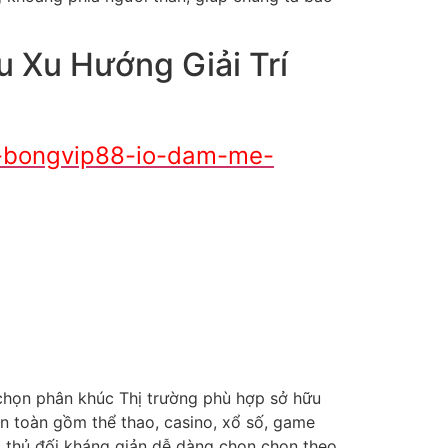
u Xu Hướng Giải Trí
-bongvip88-io-dam-me-
 chọn phân khúc Thị trường phù hợp sở hữu
àn toàn gồm thể thao, casino, xổ số, game
ợc thủ đối kháng giản dễ dàng chọn chọn theo