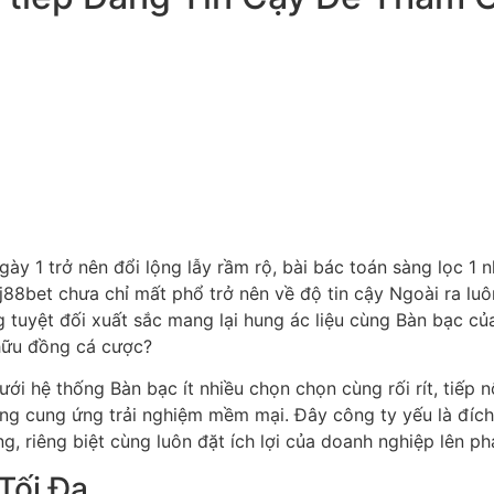
gày 1 trở nên đổi lộng lẫy rầm rộ, bài bác toán sàng lọc 1 
. j88bet chưa chỉ mất phổ trở nên về độ tin cậy Ngoài ra l
 tuyệt đối xuất sắc mang lại hung ác liệu cùng Bàn bạc của
 hữu đồng cá cược?
ưới hệ thống Bàn bạc ít nhiều chọn chọn cùng rối rít, tiếp 
ùng cung ứng trải nghiệm mềm mại. Đây công ty yếu là đíc
, riêng biệt cùng luôn đặt ích lợi của doanh nghiệp lên ph
Tối Đa