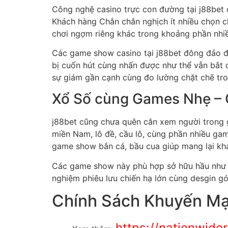
Công nghệ casino trực con đường tại j88bet 
Khách hàng Chắn chắn nghịch ít nhiều chọn c
chơi ngợm riêng khác trong khoảng phần nhi
Các game show casino tại j88bet đông đảo đư
bị cuốn hút cùng nhấn được như thể vẫn bắt 
sự giám gần cạnh cùng đo lường chặt chẽ tro
Xổ Số cùng Games Nhẹ – G
j88bet cũng chưa quên cân xem người trong 
miền Nam, lô đề, cầu lô, cùng phần nhiều ga
game show bắn cá, bầu cua giúp mang lại khá
Các game show này phù hợp sở hữu hầu như lứa
nghiệm phiêu lưu chiến hạ lớn cùng desgin g
Chính Sách Khuyến Mại
https://nationwid