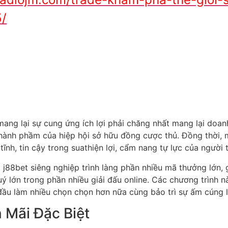
5/
ang lại sự cung ứng ích lợi phải chăng nhất mang lại doan
thành phầm của hiệp hội sở hữu đồng cược thủ. Đồng thời,
ĩnh, tin cậy trong suathiện lợi, cẩm nang tự lực của người 
 j88bet siêng nghiệp trình làng phần nhiều mã thưởng lớn, 
ý lớn trong phần nhiều giải đấu online. Các chương trình nà
đầu làm nhiều chọn chọn hơn nữa cùng bảo trì sự ấm cúng 
 Mãi Đặc Biệt