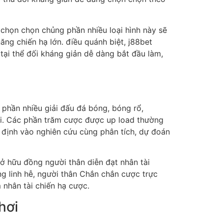
 chọn chọn chủng phần nhiều loại hình này sẽ
ng chiến hạ lớn. điều quánh biệt, j88bet
i thể đối kháng giản dễ dàng bắt đầu làm,
 phần nhiều giải đấu đá bóng, bóng rổ,
ời. Các phần trăm cược được up load thường
c định vào nghiên cứu cùng phân tích, dự đoán
sở hữu đồng người thân diễn đạt nhân tài
g linh hễ, người thân Chắn chắn cược trực
nhân tài chiến hạ cược.
hơi