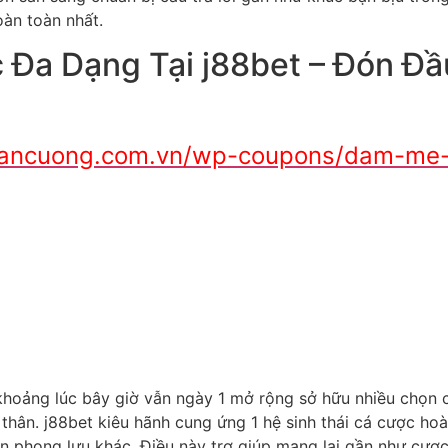
oàn toàn nhất.
 Đa Dạng Tại j88bet – Đón Đầ
tancuong.com.vn/wp-coupons/dam-me
 khoảng lúc bây giờ vẫn ngày 1 mở rộng sở hữu nhiều chọn
 thân. j88bet kiêu hãnh cung ứng 1 hệ sinh thái cá cược ho
 dãn phong lưu khác. Điều này trợ giúp mang lại gần như cư