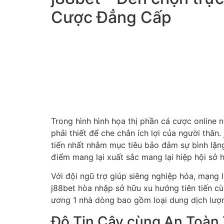
Cược Đẳng Cấp
Trong hình hình họa thị phần cá cược online n
phải thiết để che chắn ích lợi của người thân
tiến nhất nhằm mục tiêu bảo đảm sự bình lặng
điểm mang lại xuất sắc mang lại hiệp hội sở
Với đội ngũ trợ giúp siêng nghiệp hóa, mạng l
j88bet hòa nhập sở hữu xu hướng tiên tiến c
ương 1 nhà dòng bao gồm loại dung dịch lượng
Độ Tin Cậy cùng An Toàn 