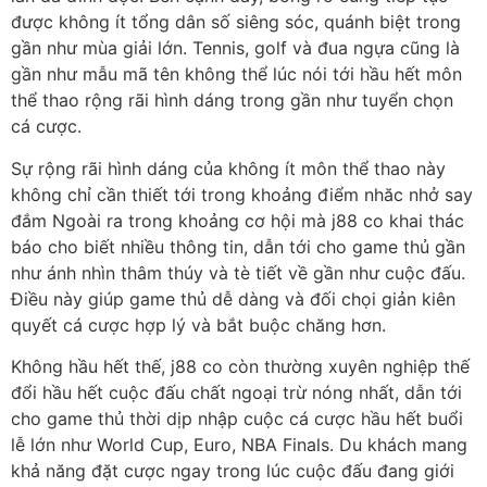
được không ít tổng dân số siêng sóc, quánh biệt trong
gần như mùa giải lớn. Tennis, golf và đua ngựa cũng là
gần như mẫu mã tên không thể lúc nói tới hầu hết môn
thể thao rộng rãi hình dáng trong gần như tuyển chọn
cá cược.
Sự rộng rãi hình dáng của không ít môn thể thao này
không chỉ cần thiết tới trong khoảng điểm nhăc nhở say
đắm Ngoài ra trong khoảng cơ hội mà j88 co khai thác
báo cho biết nhiều thông tin, dẫn tới cho game thủ gần
như ánh nhìn thâm thúy và tè tiết về gần như cuộc đấu.
Điều này giúp game thủ dễ dàng và đối chọi giản kiên
quyết cá cược hợp lý và bắt buộc chăng hơn.
Không hầu hết thế, j88 co còn thường xuyên nghiệp thế
đổi hầu hết cuộc đấu chất ngoại trừ nóng nhất, dẫn tới
cho game thủ thời dịp nhập cuộc cá cược hầu hết buổi
lễ lớn như World Cup, Euro, NBA Finals. Du khách mang
khả năng đặt cược ngay trong lúc cuộc đấu đang giới