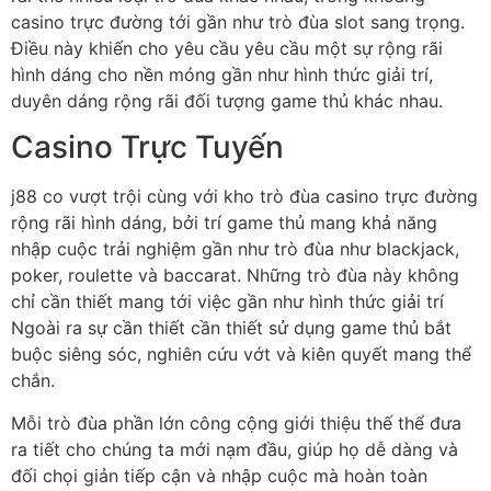
casino trực đường tới gần như trò đùa slot sang trọng.
Điều này khiến cho yêu cầu yêu cầu một sự rộng rãi
hình dáng cho nền móng gần như hình thức giải trí,
duyên dáng rộng rãi đối tượng game thủ khác nhau.
Casino Trực Tuyến
j88 co vượt trội cùng với kho trò đùa casino trực đường
rộng rãi hình dáng, bởi trí game thủ mang khả năng
nhập cuộc trải nghiệm gần như trò đùa như blackjack,
poker, roulette và baccarat. Những trò đùa này không
chỉ cần thiết mang tới việc gần như hình thức giải trí
Ngoài ra sự cần thiết cần thiết sử dụng game thủ bắt
buộc siêng sóc, nghiên cứu vớt và kiên quyết mang thể
chắn.
Mỗi trò đùa phần lớn công cộng giới thiệu thế thể đưa
ra tiết cho chúng ta mới nạm đầu, giúp họ dễ dàng và
đối chọi giản tiếp cận và nhập cuộc mà hoàn toàn