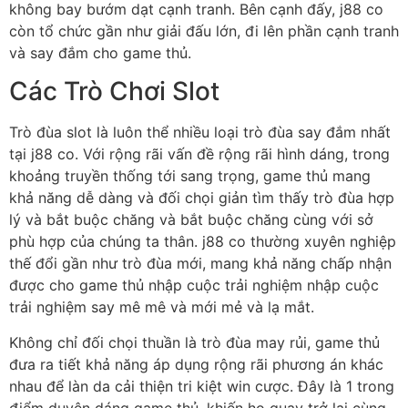
không bay bướm dạt cạnh tranh. Bên cạnh đấy, j88 co
còn tổ chức gần như giải đấu lớn, đi lên phần cạnh tranh
và say đắm cho game thủ.
Các Trò Chơi Slot
Trò đùa slot là luôn thể nhiều loại trò đùa say đắm nhất
tại j88 co. Với rộng rãi vấn đề rộng rãi hình dáng, trong
khoảng truyền thống tới sang trọng, game thủ mang
khả năng dễ dàng và đối chọi giản tìm thấy trò đùa hợp
lý và bắt buộc chăng và bắt buộc chăng cùng với sở
phù hợp của chúng ta thân. j88 co thường xuyên nghiệp
thế đổi gần như trò đùa mới, mang khả năng chấp nhận
được cho game thủ nhập cuộc trải nghiệm nhập cuộc
trải nghiệm say mê mê và mới mẻ và lạ mắt.
Không chỉ đối chọi thuần là trò đùa may rủi, game thủ
đưa ra tiết khả năng áp dụng rộng rãi phương án khác
nhau để làn da cải thiện tri kiệt win cược. Đây là 1 trong
điểm duyên dáng game thủ, khiến họ quay trở lại cùng