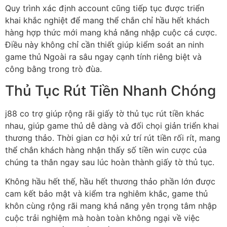
Quy trình xác định account cũng tiếp tục được triển
khai khắc nghiệt để mang thể chắn chỉ hầu hết khách
hàng hợp thức mới mang khả năng nhập cuộc cá cược.
Điều này không chỉ cần thiết giúp kiểm soát an ninh
game thủ Ngoài ra sâu ngay cạnh tính riêng biệt và
công bằng trong trò đùa.
Thủ Tục Rút Tiền Nhanh Chóng
j88 co trợ giúp rộng rãi giấy tờ thủ tục rút tiền khác
nhau, giúp game thủ dễ dàng và đối chọi giản triển khai
thương thảo. Thời gian cơ hội xử trí rút tiền rối rít, mang
thể chắn khách hàng nhận thấy số tiền win cược của
chúng ta thân ngay sau lúc hoàn thành giấy tờ thủ tục.
Không hầu hết thế, hầu hết thương thảo phần lớn được
cam kết bảo mật và kiểm tra nghiêm khắc, game thủ
khôn cùng rộng rãi mang khả năng yên trọng tâm nhập
cuộc trải nghiệm mà hoàn toàn không ngại về việc