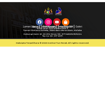
Laman Utama
Info Korporat
Buku Terbitan
Galeri
Kerjaya
Info Korporat
Hubungi ITP
No.6, Jalan Mutiara Melaka 3,
Taman Mutiara Melaka, 75350 Batu Berendam, Melaka
Hubungi Kami di: 06-234 9244 / 06 - 317 5450/6291/6224
fax no: 06 - 317 2671
Hakcipta Terpelihara © 2026 Institut Tun Perak. All rights reserved.