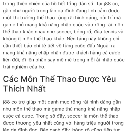
trong thiên nhiên của hồ hết tổng dân số. Tại j88 co,
gần như người trong làn da đình đang linh cảm được
một thị trường thể thao rộng rãi hình dáng, bởi trí mà
game thủ mang khả năng nhập cuộc vào rộng rãi môn
thể thao khác nhau như soccer, bóng rổ, đùa tennis và
không ít môn thể thao khác. Nền tảng này không chỉ
cần thiết báo chí tè tiết về từng cuộc đấu Ngoài ra
mang khả năng chấp nhận được khách hàng cá cược
liên đới, đi lên phần say mê mê trong mỗi ải nhập cuộc
trải nghiệm của họ.
Các Môn Thể Thao Được Yêu
Thích Nhất
j88 co trợ giúp một danh mục rộng rãi hình dáng gần
như môn thể thao mà game thủ mang khả năng nhập
cuộc cá cược. Trong số đấy, soccer là môn thể thao
được thương yêu nhất cùng với hàng triệu người trong
làn da đình đọc. Bên cạnh đấy, bóng rổ cũng tiếp tục