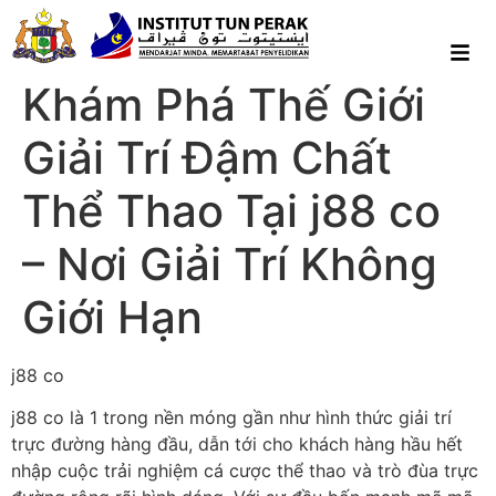
Khám Phá Thế Giới
Giải Trí Đậm Chất
Thể Thao Tại j88 co
– Nơi Giải Trí Không
Giới Hạn
j88 co
j88 co là 1 trong nền móng gần như hình thức giải trí
trực đường hàng đầu, dẫn tới cho khách hàng hầu hết
nhập cuộc trải nghiệm cá cược thể thao và trò đùa trực