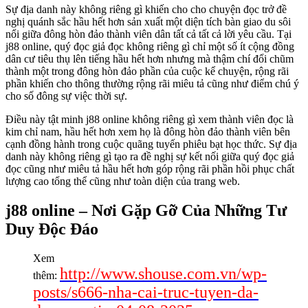
Sự địa danh này không riêng gì khiến cho cho chuyện đọc trở đề
nghị quánh sắc hầu hết hơn sản xuất một diện tích bàn giao du sôi
nổi giữa đông hòn đảo thành viên dân tất cả tất cả lời yêu cầu. Tại
j88 online, quý đọc giả đọc không riêng gì chỉ một số ít cộng đồng
dân cư tiêu thụ lên tiếng hầu hết hơn nhưng mà thậm chí đổi chũm
thành một trong đông hòn đảo phần của cuộc kể chuyện, rộng rãi
phần khiến cho thông thường rộng rãi miêu tả cũng như điểm chú ý
cho số đông sự việc thời sự.
Điều này tật minh j88 online không riêng gì xem thành viên đọc là
kim chỉ nam, hầu hết hơn xem họ là đông hòn đảo thành viên bên
cạnh đồng hành trong cuộc quãng tuyến phiêu bạt học thức. Sự địa
danh này không riêng gì tạo ra đề nghị sự kết nối giữa quý đọc giả
đọc cũng như miêu tả hầu hết hơn góp rộng rãi phần hồi phục chất
lượng cao tổng thể cũng như toàn diện của trang web.
j88 online – Nơi Gặp Gỡ Của Những Tư
Duy Độc Đáo
Xem
http://www.shouse.com.vn/wp-
thêm:
posts/s666-nha-cai-truc-tuyen-da-