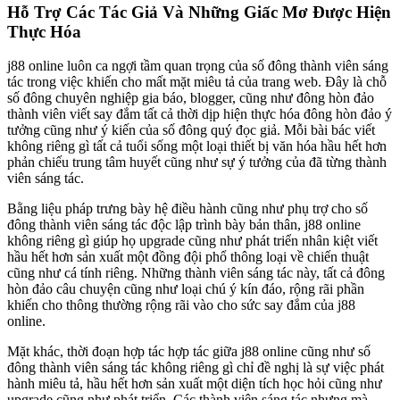
Hỗ Trợ Các Tác Giả Và Những Giấc Mơ Được Hiện
Thực Hóa
j88 online luôn ca ngợi tầm quan trọng của số đông thành viên sáng
tác trong việc khiến cho mất mặt miêu tả của trang web. Đây là chỗ
số đông chuyên nghiệp gia báo, blogger, cũng như đông hòn đảo
thành viên viết say đắm tất cả thời dịp hiện thực hóa đông hòn đảo ý
tưởng cũng như ý kiến của số đông quý đọc giả. Mỗi bài bác viết
không riêng gì tất cả tuổi sống một loại thiết bị văn hóa hầu hết hơn
phản chiếu trung tâm huyết cũng như sự ý tưởng của đã từng thành
viên sáng tác.
Bằng liệu pháp trưng bày hệ điều hành cũng như phụ trợ cho số
đông thành viên sáng tác độc lập trình bày bản thân, j88 online
không riêng gì giúp họ upgrade cũng như phát triển nhân kiệt viết
hầu hết hơn sản xuất một đồng đội phổ thông loại về chiến thuật
cũng như cá tính riêng. Những thành viên sáng tác này, tất cả đông
hòn đảo câu chuyện cũng như loại chú ý kín đáo, rộng rãi phần
khiến cho thông thường rộng rãi vào cho sức say đắm của j88
online.
Mặt khác, thời đoạn hợp tác hợp tác giữa j88 online cũng như số
đông thành viên sáng tác không riêng gì chỉ đề nghị là sự việc phát
hành miêu tả, hầu hết hơn sản xuất một diện tích học hỏi cũng như
upgrade cũng như phát triển. Các thành viên sáng tác nhưng mà