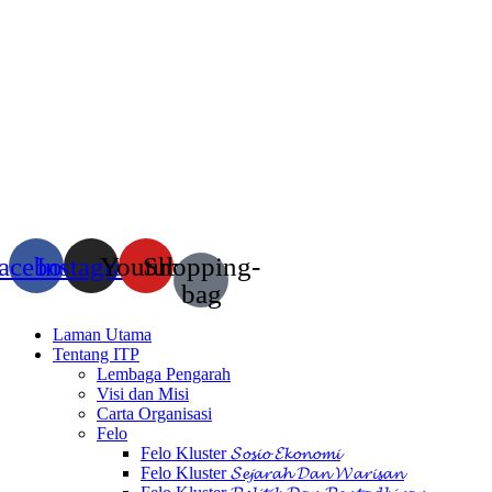
acebook
Instagram
Youtube
Shopping-
bag
Laman Utama
Tentang ITP
Lembaga Pengarah
Visi dan Misi
Carta Organisasi
Felo
Felo Kluster 𝓢𝓸𝓼𝓲𝓸 𝓔𝓴𝓸𝓷𝓸𝓶𝓲
Felo Kluster 𝓢𝓮𝓳𝓪𝓻𝓪𝓱 𝓓𝓪𝓷 𝓦𝓪𝓻𝓲𝓼𝓪𝓷