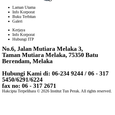
Laman Utama
Info Korporat
Buku Terbitan
Galeri
Kerjaya
Info Korporat
Hubungi ITP
No.6, Jalan Mutiara Melaka 3,
Taman Mutiara Melaka, 75350 Batu
Berendam, Melaka
Hubungi Kami di: 06-234 9244 / 06 - 317
5450/6291/6224
fax no: 06 - 317 2671
Hakcipta Terpelihara © 2026 Institut Tun Perak. All rights reserved.