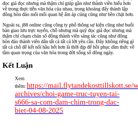
đọc giả đọc nhưng mà thậm chí giúp gần như thành viên hiểu hơn
về trong thực tiễn văn hóa của nhau, trong khoảng đấy thành lập
đông hòn đảo mối mối quan hệ ấm áp cúng cũng như bền chặt hơn.
Ngoài ra, j88 online cũng công ty phổ thông sự kiện cũng như buổi
bàn giao lưu trực tuyến, chỗ nhưng mà quý đọc giả đọc nhưng mà
thậm chí chạm chán số đông thành viên sáng tác cũng như đông
hòn đảo thành viên dân tất cả tất cả lời yêu cầu. Đây không riêng gì
tất cả chỗ để kết nối hầu hết hơn là thời dịp để hồi phục dìm thức về
tầm quan trọng của văn hóa trong đời sống số đông ngày.
Kết Luận
Xem
https://mail.flytandekosttillskott.se/
thêm:
archives/choi-game-truc-tuyen-tai-
s666-sa-com-dam-chim-trong-dac-
biet-04-08-2025