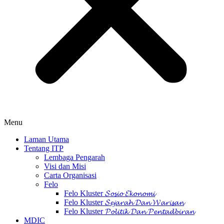
Menu
Laman Utama
Tentang ITP
Lembaga Pengarah
Visi dan Misi
Carta Organisasi
Felo
Felo Kluster 𝓢𝓸𝓼𝓲𝓸 𝓔𝓴𝓸𝓷𝓸𝓶𝓲
Felo Kluster 𝓢𝓮𝓳𝓪𝓻𝓪𝓱 𝓓𝓪𝓷 𝓦𝓪𝓻𝓲𝓼𝓪𝓷
Felo Kluster 𝓟𝓸𝓵𝓲𝓽𝓲𝓴 𝓓𝓪𝓷 𝓟𝓮𝓷𝓽𝓪𝓭𝓫𝓲𝓻𝓪𝓷
MDIC