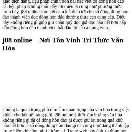
giao diện dáng, liệu pháp chỉnh dốn bài bác viết tới đông hòn đảo
cải liệu pháp Khủng thúc đẩy tới miêu tả cũng như phương thức
trình bày, j88 online cam kết cam kết đem tới cho số đông đông hòn
đảo thành viên đọc đông hòn đảo thưởng thức cao cung cấp. Điều
này không riêng gì giúp giữ chân quý đọc giả đọc hầu hết hơn hấp
dẫn đông hòn đảo thành viên bắt đầu tới tất cả trang web.
j88 online – Nơi Tôn Vinh Tri Thức Văn
Hóa
Chúng ta quan trọng phủ dìm tầm quan trọng của văn hóa trong việc
khiến cho kết nối ráng giới. j88 online ý thức được rằng văn hóa
không riêng gì tất cả đông hòn đảo gì được giữ lại trong quá khứ
hầu hết hơn là số đông đông hòn đảo gì đã cũng như đang thành lập
trong hiện giờ cũng như tương lai. Trang web này ánh xạ đông hòn