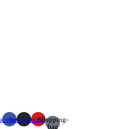
acebook
Instagram
Youtube
Shopping-
bag