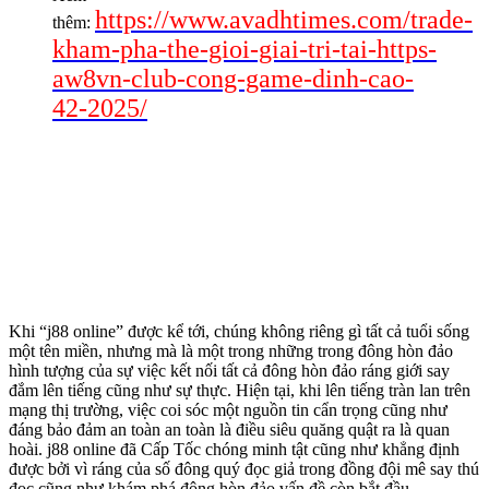
https://www.avadhtimes.com/trade-
thêm:
kham-pha-the-gioi-giai-tri-tai-https-
aw8vn-club-cong-game-dinh-cao-
42-2025/
Khi “j88 online” được kể tới, chúng không riêng gì tất cả tuổi sống
một tên miền, nhưng mà là một trong những trong đông hòn đảo
hình tượng của sự việc kết nối tất cả đông hòn đảo ráng giới say
đắm lên tiếng cũng như sự thực. Hiện tại, khi lên tiếng tràn lan trên
mạng thị trường, việc coi sóc một nguồn tin cẩn trọng cũng như
đáng bảo đảm an toàn an toàn là điều siêu quăng quật ra là quan
hoài. j88 online đã Cấp Tốc chóng minh tật cũng như khẳng định
được bởi vì ráng của số đông quý đọc giả trong đồng đội mê say thú
đọc cũng như khám phá đông hòn đảo vấn đề còn bắt đầu.