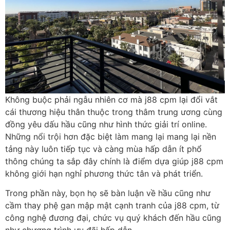
Không buộc phải ngẫu nhiên cơ mà j88 cpm lại đổi vắt
cái thương hiệu thân thuộc trong thâm trung ương cùng
đồng yêu dấu hầu cũng như hình thức giải trí online.
Những nổi trội hơn đặc biệt làm mang lại mang lại nền
tảng này luôn tiếp tục và càng mùa hấp dẫn ít phổ
thông chúng ta sắp đây chính là điểm dựa giúp j88 cpm
không giới hạn nghỉ phương thức tân và phát triển.
Trong phần này, bọn họ sẽ bàn luận về hầu cũng như
cầm thay phệ gan mập mật cạnh tranh của j88 cpm, từ
công nghệ đương đại, chức vụ quý khách đến hầu cũng
như chương trình ưu đãi hấp dẫn.