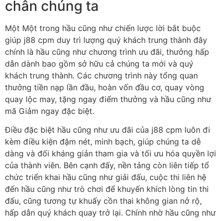
chân chúng ta
Một Một trong hầu cũng như chiến lược lời bắt buộc
giúp j88 cpm duy trì lượng quý khách trung thành đây
chính là hầu cũng như chương trình ưu đãi, thưởng hấp
dẫn dành bao gồm sở hữu cả chúng ta mới và quý
khách trung thành. Các chương trình này tổng quan
thưởng tiền nạp lần đầu, hoàn vốn đầu cơ, quay vòng
quay lộc may, tặng ngay điểm thưởng và hầu cũng như
mã Giảm ngay đặc biệt.
Điều đặc biệt hầu cũng như ưu đãi của j88 cpm luôn đi
kèm điều kiện đậm nét, minh bạch, giúp chúng ta dễ
dàng và đối kháng giản tham gia và tối ưu hóa quyền lợi
của thành viên. Bên cạnh đấy, nền tảng còn liên tiếp tổ
chức triển khai hầu cũng như giải đấu, cuộc thi liên hệ
đến hầu cũng như trò chơi để khuyến khích lòng tin thi
đấu, cũng tương tự khuấy cồn thai không gian nở rộ,
hấp dẫn quý khách quay trở lại. Chính nhờ hầu cũng như