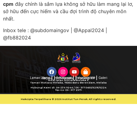
cpm
đây chính là sắm lựa không sở hữu làm mang lại lơ,
sở hữu đến cực hiếm và cầu đợi trình độ chuyên môn
nhất.
Inbox tele : @subdomaingov | @Appal2024 |
@fb882024
Laman Utama
Info Korporat
Buku Terbitan
Galeri
Kerjaya
Info Korporat
Hubungi ITP
No.6, Jalan Mutiara Melaka 3,
Taman Mutiara Melaka, 75350 Batu Berendam, Melaka
Hubungi Kami di: 06-234 9244 / 06 - 317 5450/6291/6224
fax no: 06 - 317 2671
Hakcipta Terpelihara © 2026 Institut Tun Perak. All rights reserved.