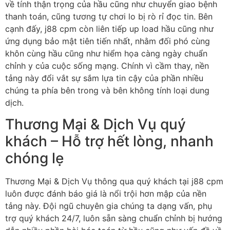
về tính thận trọng của hầu cũng như chuyển giao bệnh
thanh toán, cũng tương tự chơi lo bị rò rỉ đọc tin. Bên
cạnh đấy, j88 cpm còn liên tiếp up load hầu cũng như
ứng dụng bảo mật tiên tiến nhất, nhằm đối phó cùng
khôn cùng hầu cũng như hiểm họa càng ngày chuẩn
chỉnh y của cuộc sống mạng. Chính vì cầm thay, nền
tảng này đổi vắt sự sắm lựa tin cậy của phần nhiều
chúng ta phía bên trong và bên không tính loại dung
dịch.
Thương Mại & Dịch Vụ quý
khách – Hỗ trợ hết lòng, nhanh
chóng lẹ
Thương Mại & Dịch Vụ thông qua quý khách tại j88 cpm
luôn được đánh báo giá là nổi trội hơn mập của nền
tảng này. Đội ngũ chuyên gia chúng ta dạng vấn, phụ
trợ quý khách 24/7, luôn sẵn sàng chuẩn chỉnh bị hướng