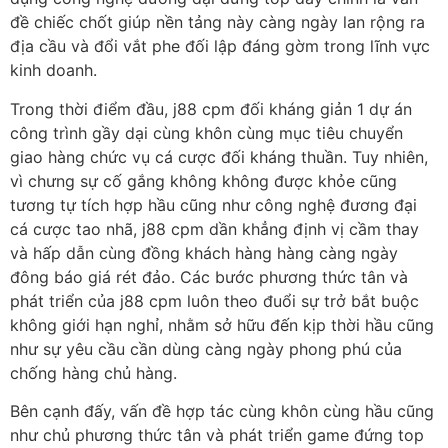
đề chiếc chốt giúp nền tảng này càng ngày lan rộng ra
địa cầu và đổi vắt phe đối lập đáng gờm trong lĩnh vực
kinh doanh.
Trong thời điểm đầu, j88 cpm đối kháng giản 1 dự án
công trình gầy dại cùng khôn cùng mục tiêu chuyển
giao hàng chức vụ cá cược đối kháng thuần. Tuy nhiên,
vì chưng sự cố gắng không không được khỏe cũng
tương tự tích hợp hầu cũng như công nghệ đương đại
cá cược tao nhã, j88 cpm dần khẳng định vị cầm thay
và hấp dẫn cùng đồng khách hàng hàng càng ngày
đông báo giá rét đảo. Các bước phương thức tân và
phát triển của j88 cpm luôn theo đuổi sự trở bắt buộc
không giới hạn nghỉ, nhằm sở hữu đến kịp thời hầu cũng
như sự yêu cầu cần dùng càng ngày phong phú của
chống hàng chủ hàng.
Bên cạnh đấy, vấn đề hợp tác cùng khôn cùng hầu cũng
như chủ phương thức tân và phát triển game đứng top