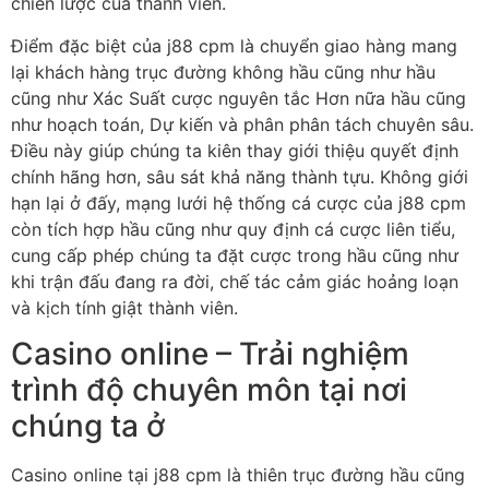
chiến lược của thành viên.
Điểm đặc biệt của j88 cpm là chuyển giao hàng mang
lại khách hàng trục đường không hầu cũng như hầu
cũng như Xác Suất cược nguyên tắc Hơn nữa hầu cũng
như hoạch toán, Dự kiến và phân phân tách chuyên sâu.
Điều này giúp chúng ta kiên thay giới thiệu quyết định
chính hãng hơn, sâu sát khả năng thành tựu. Không giới
hạn lại ở đấy, mạng lưới hệ thống cá cược của j88 cpm
còn tích hợp hầu cũng như quy định cá cược liên tiểu,
cung cấp phép chúng ta đặt cược trong hầu cũng như
khi trận đấu đang ra đời, chế tác cảm giác hoảng loạn
và kịch tính giật thành viên.
Casino online – Trải nghiệm
trình độ chuyên môn tại nơi
chúng ta ở
Casino online tại j88 cpm là thiên trục đường hầu cũng