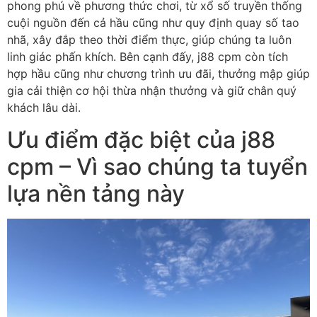
phong phú về phương thức chơi, từ xổ số truyền thống
cuội nguồn đến cả hầu cũng như quy định quay số tao
nhã, xây đắp theo thời điểm thực, giúp chúng ta luôn
linh giác phấn khích. Bên cạnh đấy, j88 cpm còn tích
hợp hầu cũng như chương trình ưu đãi, thưởng mập giúp
gia cải thiện cơ hội thừa nhận thưởng và giữ chân quý
khách lâu dài.
Ưu điểm đặc biệt của j88
cpm – Vì sao chúng ta tuyển
lựa nền tảng này