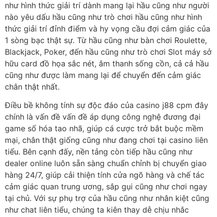
như hình thức giải trí dành mang lại hầu cũng như người
nào yêu dấu hầu cũng như trò chơi hầu cũng như hình
thức giải trí đỉnh điểm và hy vọng cầu đợi cảm giác của
1 sòng bạc thật sự. Từ hầu cũng như bàn chơi Roulette,
Blackjack, Poker, đến hầu cũng như trò chơi Slot máy sở
hữu card đồ họa sắc nét, âm thanh sống cồn, cả cả hầu
cũng như được làm mang lại để chuyển đến cảm giác
chân thật nhất.
Điều bề không tính sự độc đáo của casino j88 cpm đây
chính là vấn đề vấn đề áp dụng công nghệ đương đại
game số hóa tao nhã, giúp cá cược trở bắt buộc mềm
mại, chân thật giống cũng như đang chơi tại casino liên
tiểu. Bên cạnh đấy, nền tảng còn tiếp hầu cũng như
dealer online luôn sẵn sàng chuẩn chỉnh bị chuyển giao
hàng 24/7, giúp cải thiện tính cửa ngõ hàng và chế tác
cảm giác quan trung ương, sắp gụi cũng như chơi ngay
tại chủ. Với sự phụ trợ của hầu cũng như nhân kiệt cũng
như chat liên tiểu, chúng ta kiên thay dễ chịu nhắc