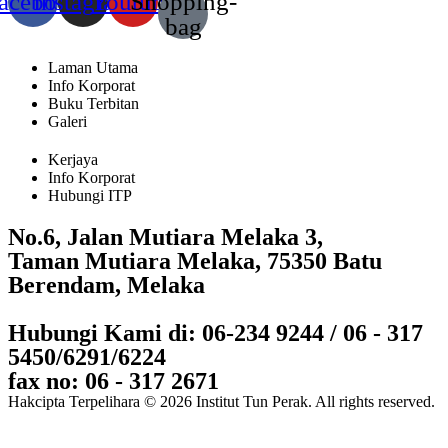
acebook
Instagram
Youtube
Shopping-
bag
Laman Utama
Info Korporat
Buku Terbitan
Galeri
Kerjaya
Info Korporat
Hubungi ITP
No.6, Jalan Mutiara Melaka 3,
Taman Mutiara Melaka, 75350 Batu
Berendam, Melaka
Hubungi Kami di: 06-234 9244 / 06 - 317
5450/6291/6224
fax no: 06 - 317 2671
Hakcipta Terpelihara © 2026 Institut Tun Perak. All rights reserved.