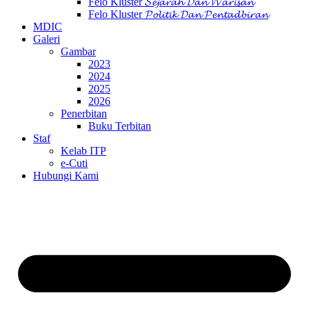
Felo Kluster 𝓢𝓮𝓳𝓪𝓻𝓪𝓱 𝓓𝓪𝓷 𝓦𝓪𝓻𝓲𝓼𝓪𝓷
Felo Kluster 𝓟𝓸𝓵𝓲𝓽𝓲𝓴 𝓓𝓪𝓷 𝓟𝓮𝓷𝓽𝓪𝓭𝓫𝓲𝓻𝓪𝓷
MDIC
Galeri
Gambar
2023
2024
2025
2026
Penerbitan
Buku Terbitan
Staf
Kelab ITP
e-Cuti
Hubungi Kami