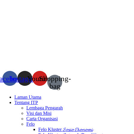
acebook
Instagram
Youtube
Shopping-
bag
Laman Utama
Tentang ITP
Lembaga Pengarah
Visi dan Misi
Carta Organisasi
Felo
Felo Kluster 𝓢𝓸𝓼𝓲𝓸 𝓔𝓴𝓸𝓷𝓸𝓶𝓲