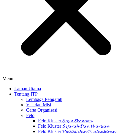
Menu
Laman Utama
Tentang ITP
Lembaga Pengarah
Visi dan Misi
Carta Organisasi
Felo
Felo Kluster 𝓢𝓸𝓼𝓲𝓸 𝓔𝓴𝓸𝓷𝓸𝓶𝓲
Felo Kluster 𝓢𝓮𝓳𝓪𝓻𝓪𝓱 𝓓𝓪𝓷 𝓦𝓪𝓻𝓲𝓼𝓪𝓷
Felo Kluster 𝓟𝓸𝓵𝓲𝓽𝓲𝓴 𝓓𝓪𝓷 𝓟𝓮𝓷𝓽𝓪𝓭𝓫𝓲𝓻𝓪𝓷