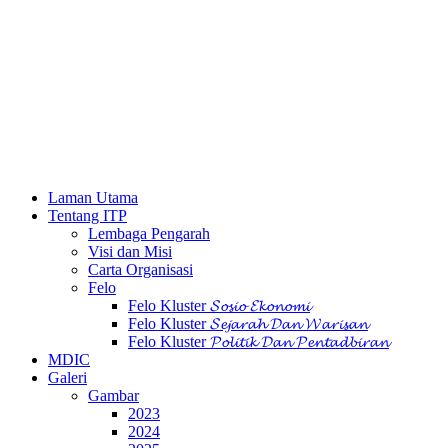
Laman Utama
Tentang ITP
Lembaga Pengarah
Visi dan Misi
Carta Organisasi
Felo
Felo Kluster 𝓢𝓸𝓼𝓲𝓸 𝓔𝓴𝓸𝓷𝓸𝓶𝓲
Felo Kluster 𝓢𝓮𝓳𝓪𝓻𝓪𝓱 𝓓𝓪𝓷 𝓦𝓪𝓻𝓲𝓼𝓪𝓷
Felo Kluster 𝓟𝓸𝓵𝓲𝓽𝓲𝓴 𝓓𝓪𝓷 𝓟𝓮𝓷𝓽𝓪𝓭𝓫𝓲𝓻𝓪𝓷
MDIC
Galeri
Gambar
2023
2024