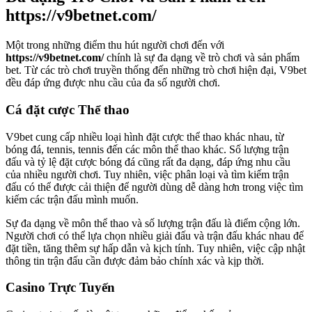
https://v9betnet.com/
Một trong những điểm thu hút người chơi đến với
https://v9betnet.com/
chính là sự đa dạng về trò chơi và sản phẩm
bet. Từ các trò chơi truyền thống đến những trò chơi hiện đại, V9bet
đều đáp ứng được nhu cầu của đa số người chơi.
Cá đặt cược Thể thao
V9bet cung cấp nhiều loại hình đặt cược thể thao khác nhau, từ
bóng đá, tennis, tennis đến các môn thể thao khác. Số lượng trận
đấu và tỷ lệ đặt cược bóng đá cũng rất đa dạng, đáp ứng nhu cầu
của nhiều người chơi. Tuy nhiên, việc phân loại và tìm kiếm trận
đấu có thể được cải thiện để người dùng dễ dàng hơn trong việc tìm
kiếm các trận đấu mình muốn.
Sự đa dạng về môn thể thao và số lượng trận đấu là điểm cộng lớn.
Người chơi có thể lựa chọn nhiều giải đấu và trận đấu khác nhau để
đặt tiền, tăng thêm sự hấp dẫn và kịch tính. Tuy nhiên, việc cập nhật
thông tin trận đấu cần được đảm bảo chính xác và kịp thời.
Casino Trực Tuyến