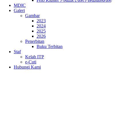
Felo Kluster 𝓟𝓸𝓵𝓲𝓽𝓲𝓴 𝓓𝓪𝓷 𝓟𝓮𝓷𝓽𝓪𝓭𝓫𝓲𝓻𝓪𝓷
MDIC
Galeri
Gambar
2023
2024
2025
2026
Penerbitan
Buku Terbitan
Staf
Kelab ITP
e-Cuti
Hubungi Kami