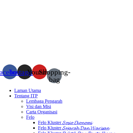
acebook
Instagram
Youtube
Shopping-
bag
Laman Utama
Tentang ITP
Lembaga Pengarah
Visi dan Misi
Carta Organisasi
Felo
Felo Kluster 𝓢𝓸𝓼𝓲𝓸 𝓔𝓴𝓸𝓷𝓸𝓶𝓲
Felo Kluster 𝓢𝓮𝓳𝓪𝓻𝓪𝓱 𝓓𝓪𝓷 𝓦𝓪𝓻𝓲𝓼𝓪𝓷