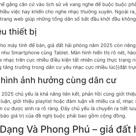
a thế gắng căn cứ vào lịch sử vẻ vang nghe để buộc buộc phả
nhiều việc hay khiến cho nghe nhạc thường xuyên. Ngoài ra, 
trang web giúp những tổng dân số bắt đầu khởi đầu không t
u thiết bị
cho máy tính để bàn, giá đất hải phòng năm 2025 còn riêng 
ng như Smartphone cùng Tablet. Màn hình hiển thị rõ nét, h
e nhạc trên cực nhiều điều kiện tất nhiên cùng thực trạng r
g tăng trưởng trong dân cư yêu nhạc cực nhiều lúc}{đặt trự
 hình ảnh hưởng cùng dân cư
025 chủ yếu là khả năng liên kết, phản hồi cùng giới thiệ
luận, giới thiệu playlist hoặc đàm luận về nhiều ca sĩ, nhạ
n cư được sinh ra rõ ràng. Đây chủ yếu là chuyển ra tiết l
 báo giá trị của đề nghị buộc phải bao gồm cộng đồng.
Dạng Và Phong Phú – giá đất