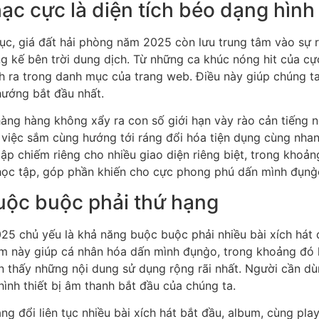
iá đất hải phòng năm 2025 riêng biệt chủ yếu là kho độc 
t nhạc trẻ, nhạc chị, nhạc cổ truyền, hay thường xuyên m
g như nhiều mục tiêu khó khăn chiều chấp nhận nhất về thu
ều album nóng trend mang tới dấn mình đụng̀o diện tích 