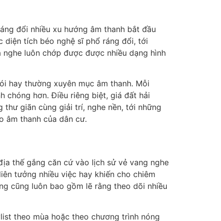
ác liệu âm thanh mông mênh, cực phong phú
ục nhạc điện tử sôi động, trang web biển hết
ận tiện cùng con số. Việc ráng đổi liên tục
béo dạng hình cùng quyến rũ cho những chúng