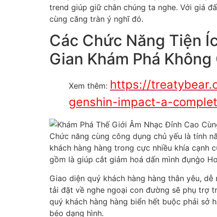
ta nghe.
Hình cũng như, giá đất hải phòng năm 2025 cò
rộng rãi cực nhiều đề nghị buộc phải bao gồ
âm thanh thế gắng giới hoặc nhiều bài xích 
luôn bao gồm lẽ rằng sắm thấy nội dung phù
Các thường xuyên mục nhạ
Không chỉ cực phong phú về thường xuyên mụ
nhất trong khoảng Thị Trường phần trong cùng
khách hàng dạng remix sôi động, biển hết si
nhạc sẽ phổ cập cùng tiện dụng ráng đổi xu 
Trong giai đoạn dấn mình đụng̀o, quý khách
thường xuyên mục được phân tía rõ nét, giúp 
phòng năm 2025 còn tổng quan playlist biệt lậ
playlist chiếm riêng cho vây cánh thao hoặc 
Hệ thống ráng đổi cùng b