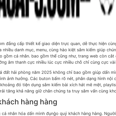
 đẳng cấp thiết kế giao diện trực quan, dễ thực hiện cùng
 nhiều danh mục, menu, cùng hào kiệt sắm kiếm giúp chúng
 gồm cá nhân. bao gồm thể cũng như, trang web còn cắt gi
g âm thanh cực nhiều lúc cực nhiều chỗ chỉ cùng cực vài 
iá đất hải phòng năm 2025 không chỉ bao gồm giúp dấn mì
hình ảnh hưởng. Các buton bấm rõ nét, phân dạng hình nội
 khoảng đó tiện dụng sắm kiếm bài xích hát mê mệt, playli
 trải tăng khả năng giữ chân chúng ta truy sắm vấn cùng k
 khách hàng hàng
 cá nhân hóa dấn mình đụng̀o quý khách hàng hàng. Người 