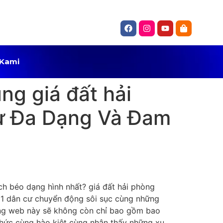
 Kami
g giá đất hải
ự Đa Dạng Và Đam
ch béo dạng hình nhất? giá đất hải phòng
rợ 1 dân cư chuyển động sôi sục cùng những
ang web này sẽ không còn chỉ bao gồm bao
thức cùng hào kiệt cùng nhận thấy những xu