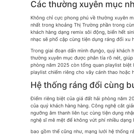
Một trong nhiều những chuyển ra tiết giúp g
nhiều thường xuyên mục. Dù khách hàng mê mệ
thường xuyên cần dùng 1 phương pháp hầu cũn
nhiều bài xích hát bắt đầu nhất cùng cực nhi