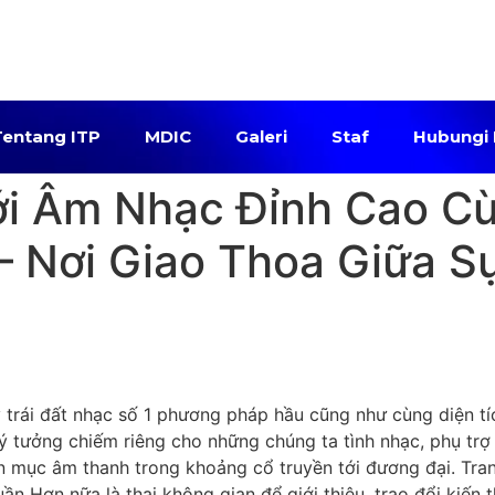
Tentang ITP
MDIC
Galeri
Staf
Hubungi
i Âm Nhạc Đỉnh Cao Cùn
 Nơi Giao Thoa Giữa S
trái đất nhạc số 1 phương pháp hầu cũng như cùng diện tí
 lý tưởng chiếm riêng cho những chúng ta tình nhạc, phụ t
ên mục âm thanh trong khoảng cổ truyền tới đương đại. Tr
 Hơn nữa là thai không gian để giới thiệu, trao đổi kiến 