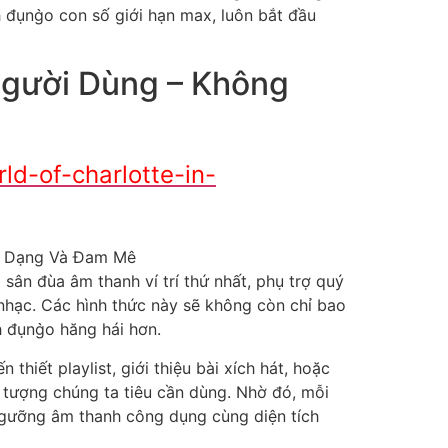
o tiếng nói, giao diện diễn giả để sử dụng
g tiện dụng tiếp cận nhiều thường xuyên mục
ị Trường. Từ đó, 1 chúng ta bất nhắc cũng
n thấy những dạng hình nhạc bắt đầu lạ.
ráng đổi nhiều xu hướng âm thanh bắt đầu
diện tích béo nghệ sĩ phổ ráng đổi, tới
ta nghe luôn chớp được được nhiều dạng hình
 nói hay thường xuyên mục âm thanh. Mỗi
 chóng hơn. Điều riêng biệt, giá đất hải
thư giãn cùng giải trí, nghe nền, tới những
̀o âm thanh của dân cư.