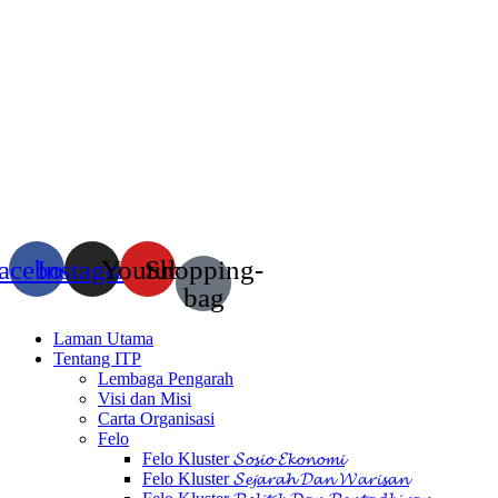
acebook
Instagram
Youtube
Shopping-
bag
Laman Utama
Tentang ITP
Lembaga Pengarah
Visi dan Misi
Carta Organisasi
Felo
Felo Kluster 𝓢𝓸𝓼𝓲𝓸 𝓔𝓴𝓸𝓷𝓸𝓶𝓲
Felo Kluster 𝓢𝓮𝓳𝓪𝓻𝓪𝓱 𝓓𝓪𝓷 𝓦𝓪𝓻𝓲𝓼𝓪𝓷