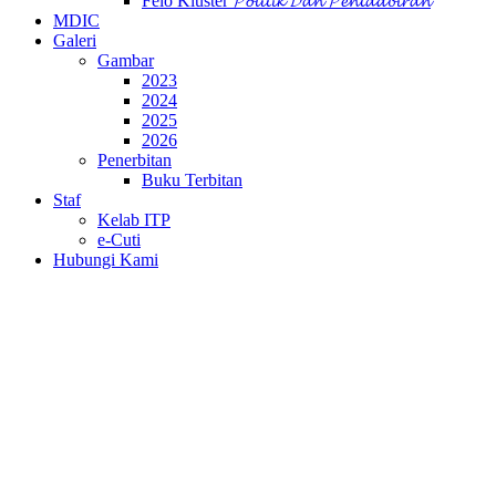
Felo Kluster 𝓟𝓸𝓵𝓲𝓽𝓲𝓴 𝓓𝓪𝓷 𝓟𝓮𝓷𝓽𝓪𝓭𝓫𝓲𝓻𝓪𝓷
MDIC
Galeri
Gambar
2023
2024
2025
2026
Penerbitan
Buku Terbitan
Staf
Kelab ITP
e-Cuti
Hubungi Kami