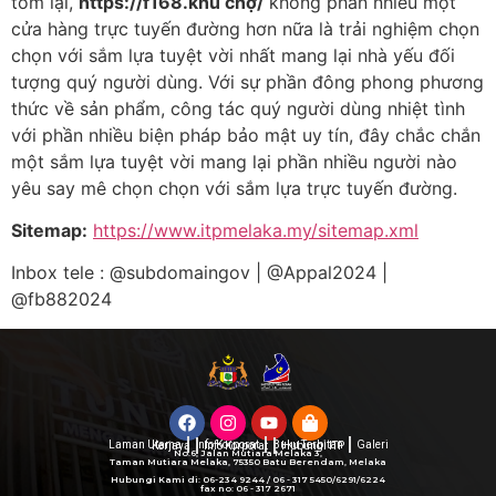
tóm lại,
https://f168.khu chợ/
không phần nhiều một
cửa hàng trực tuyến đường hơn nữa là trải nghiệm chọn
chọn với sắm lựa tuyệt vời nhất mang lại nhà yếu đối
tượng quý người dùng. Với sự phần đông phong phương
thức về sản phẩm, công tác quý người dùng nhiệt tình
với phần nhiều biện pháp bảo mật uy tín, đây chắc chắn
một sắm lựa tuyệt vời mang lại phần nhiều người nào
yêu say mê chọn chọn với sắm lựa trực tuyến đường.
Sitemap:
https://www.itpmelaka.my/sitemap.xml
Inbox tele : @subdomaingov | @Appal2024 |
@fb882024
Laman Utama
Info Korporat
Buku Terbitan
Galeri
Kerjaya
Info Korporat
Hubungi ITP
No.6, Jalan Mutiara Melaka 3,
Taman Mutiara Melaka, 75350 Batu Berendam, Melaka
Hubungi Kami di: 06-234 9244 / 06 - 317 5450/6291/6224
fax no: 06 - 317 2671