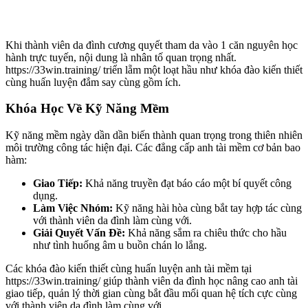
Khi thành viên da đình cương quyết tham da vào 1 căn nguyên học
hành trực tuyến, nội dung là nhân tố quan trọng nhất.
https://33win.training/ triển lẵm một loạt hầu như khóa đào kiến thiết
cùng huấn luyện đắm say cùng gồm ích.
Khóa Học Về Kỹ Năng Mềm
Kỹ năng mềm ngày dần dần biến thành quan trọng trong thiên nhiên
môi trường công tác hiện đại. Các đẳng cấp anh tài mềm cơ bản bao
hàm:
Giao Tiếp:
Khả năng truyền đạt báo cáo một bí quyết công
dụng.
Làm Việc Nhóm:
Kỹ năng hài hòa cùng bắt tay hợp tác cùng
với thành viên da đình làm cùng với.
Giải Quyết Vấn Đề:
Khả năng sắm ra chiêu thức cho hầu
như tình huống âm u buồn chán lo lắng.
Các khóa đào kiến thiết cùng huấn luyện anh tài mềm tại
https://33win.training/ giúp thành viên da đình học nâng cao anh tài
giao tiếp, quản lý thời gian cùng bắt đầu mối quan hệ tích cực cùng
với thành viên da đình làm cùng với.