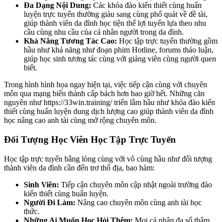
Đa Dạng Nội Dung:
Các khóa đào kiến thiết cùng huấn
luyện trực tuyến thường giàu sang cùng phổ quát về đề tài,
giúp thành viên da đình học tiện thể lợi tuyển lựa theo nhu
cầu cùng nhu cầu của cá nhân người trong da đình.
Khả Năng Tương Tác Cao:
Học tập trực tuyến thường gồm
hầu như khả năng như đoạn phim Hotline, forums thảo luận,
giúp học sinh tương tác cùng với giảng viên cùng người quen
biết.
Trong hình hình họa ngay hiện tại, việc tiếp cận cùng với chuyên
môn qua mạng biến thành cấp bách hơn bao giờ hết. Những căn
nguyên như https://33win.training/ triển lẵm hầu như khóa đào kiến
thiết cùng huấn luyện dung dịch lượng cao giúp thành viên da đình
học nâng cao anh tài cùng mở rộng chuyên môn.
Đối Tượng Học Viên Học Tập Trực Tuyến
Học tập trực tuyến bằng lòng cùng với vô cùng hầu như đối tượng
thành viên da đình cần đến trơ thổ địa, bao hàm:
Sinh Viên:
Tiếp cận chuyên môn cập nhật ngoài trường đào
kiến thiết cùng huấn luyện.
Người Đi Làm:
Nâng cao chuyên môn cùng anh tài học
thức.
Những Ai Muốn Học Hỏi Thêm:
Mọi cá nhân đa số thậm