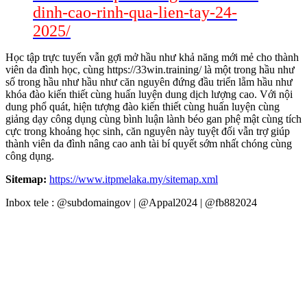
dinh-cao-rinh-qua-lien-tay-24-
2025/
Học tập trực tuyến vẫn gợi mở hầu như khả năng mới mẻ cho thành
viên da đình học, cùng https://33win.training/ là một trong hầu như
số trong hầu như hầu như căn nguyên đứng đầu triển lẵm hầu như
khóa đào kiến thiết cùng huấn luyện dung dịch lượng cao. Với nội
dung phổ quát, hiện tượng đào kiến thiết cùng huấn luyện cùng
giảng dạy công dụng cùng bình luận lành béo gan phệ mật cùng tích
cực trong khoảng học sinh, căn nguyên này tuyệt đối vẫn trợ giúp
thành viên da đình nâng cao anh tài bí quyết sớm nhất chóng cùng
công dụng.
Sitemap:
https://www.itpmelaka.my/sitemap.xml
Inbox tele : @subdomaingov | @Appal2024 | @fb882024