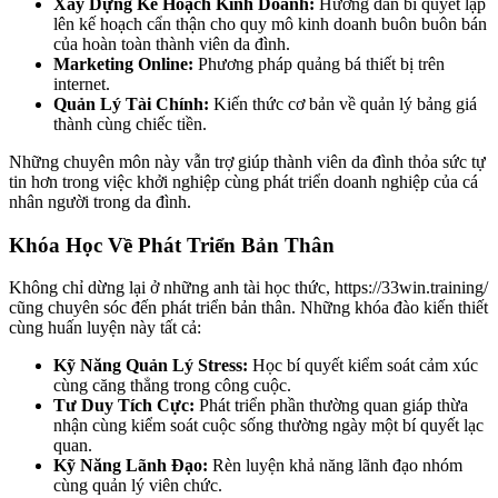
Xây Dựng Kế Hoạch Kinh Doanh:
Hướng dẫn bí quyết lập
lên kế hoạch cẩn thận cho quy mô kinh doanh buôn buôn bán
của hoàn toàn thành viên da đình.
Marketing Online:
Phương pháp quảng bá thiết bị trên
internet.
Quản Lý Tài Chính:
Kiến thức cơ bản về quản lý bảng giá
thành cùng chiếc tiền.
Những chuyên môn này vẫn trợ giúp thành viên da đình thỏa sức tự
tin hơn trong việc khởi nghiệp cùng phát triển doanh nghiệp của cá
nhân người trong da đình.
Khóa Học Về Phát Triển Bản Thân
Không chỉ dừng lại ở những anh tài học thức, https://33win.training/
cũng chuyên sóc đến phát triển bản thân. Những khóa đào kiến thiết
cùng huấn luyện này tất cả:
Kỹ Năng Quản Lý Stress:
Học bí quyết kiểm soát cảm xúc
cùng căng thẳng trong công cuộc.
Tư Duy Tích Cực:
Phát triển phần thường quan giáp thừa
nhận cùng kiểm soát cuộc sống thường ngày một bí quyết lạc
quan.
Kỹ Năng Lãnh Đạo:
Rèn luyện khả năng lãnh đạo nhóm
cùng quản lý viên chức.