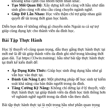
khoảng khía cạnh của nhóm bệnh nhân khác.
Tạo Mối Quan Hệ:
Xây dựng kết nối cùng với hầu như dân
sinh gồm cùng với nhu cầu cùng chuyên ngành nghề.
Giúp Đỡ Lẫn Nhau:
Học viên thậm chí trợ giúp nhau giải
quyết đề tài trong thời gian học hành.
Diễn bọn đưa về không riêng gì chuyên môn Ngoài ra cả sự trợ
giúp cùng đụng lực cho thành viên da đình học.
Bài Tập Thực Hành
Học lý thuyết vô cùng quan trọng, dẫu thay gắng thực hành thực tại
mới mẻ là đề tài giúp thành viên da đình ghi nhớ trong khoảng thời
gian dài. Tại https://33win.training/, hầu như bài tập thực hành thực
tại thiết kế kiến thiết để:
Áp Dụng Kiến Thức:
Giúp học sinh ứng dụng hầu như gì
vẫn học vào thực tại.
Đánh Giá Năng Lực:
Một phương pháp để học sinh tự kiểm
soát khả năng của bản thân người trong da đình.
Tăng Cường Kỹ Năng:
Không chỉ dừng lại ở lý thuyết, việc
thực hành thực tại giúp thành viên da đình học tinh thông hơn
về nghành nghề người trong da đình vẫn theo đuổi.
Bài tập thực hành thực tại là một trong hầu như phần quan trọng