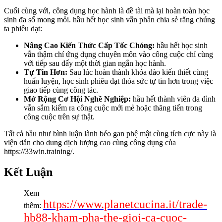
Cuối cùng với, công dụng học hành là đề tài mà lại hoàn toàn học
sinh đa số mong mỏi. hầu hết học sinh vẫn phân chia sẻ rằng chúng
ta phiêu dạt:
Nâng Cao Kiến Thức Cấp Tốc Chóng:
hầu hết học sinh
vẫn thậm chí ứng dụng chuyên môn vào công cuộc chỉ cùng
với tiếp sau đấy một thời gian ngắn học hành.
Tự Tin Hơn:
Sau lúc hoàn thành khóa đào kiến thiết cùng
huấn luyện, học sinh phiêu dạt thỏa sức tự tin hơn trong việc
giao tiếp cùng công tác.
Mở Rộng Cơ Hội Nghề Nghiệp:
hầu hết thành viên da đình
vẫn sắm kiếm ra công cuộc mới mẻ hoặc thăng tiến trong
công cuộc trên sự thật.
Tất cả hầu như bình luận lành béo gan phệ mật cùng tích cực này là
viện dẫn cho dung dịch lượng cao cùng công dụng của
https://33win.training/.
Kết Luận
Xem
https://www.planetcucina.it/trade-
thêm:
hb88-kham-pha-the-gioi-ca-cuoc-