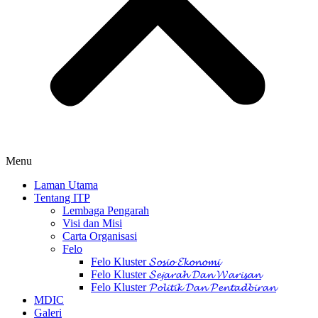
Menu
Laman Utama
Tentang ITP
Lembaga Pengarah
Visi dan Misi
Carta Organisasi
Felo
Felo Kluster 𝓢𝓸𝓼𝓲𝓸 𝓔𝓴𝓸𝓷𝓸𝓶𝓲
Felo Kluster 𝓢𝓮𝓳𝓪𝓻𝓪𝓱 𝓓𝓪𝓷 𝓦𝓪𝓻𝓲𝓼𝓪𝓷
Felo Kluster 𝓟𝓸𝓵𝓲𝓽𝓲𝓴 𝓓𝓪𝓷 𝓟𝓮𝓷𝓽𝓪𝓭𝓫𝓲𝓻𝓪𝓷
MDIC
Galeri