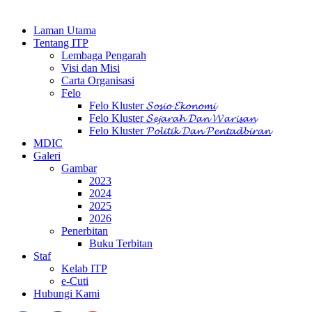
Laman Utama
Tentang ITP
Lembaga Pengarah
Visi dan Misi
Carta Organisasi
Felo
Felo Kluster 𝓢𝓸𝓼𝓲𝓸 𝓔𝓴𝓸𝓷𝓸𝓶𝓲
Felo Kluster 𝓢𝓮𝓳𝓪𝓻𝓪𝓱 𝓓𝓪𝓷 𝓦𝓪𝓻𝓲𝓼𝓪𝓷
Felo Kluster 𝓟𝓸𝓵𝓲𝓽𝓲𝓴 𝓓𝓪𝓷 𝓟𝓮𝓷𝓽𝓪𝓭𝓫𝓲𝓻𝓪𝓷
MDIC
Galeri
Gambar
2023
2024
2025
2026
Penerbitan
Buku Terbitan
Staf
Kelab ITP
e-Cuti
Hubungi Kami