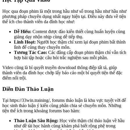
Học qua đoạn phim là một trong hầu như số trong hầu như hầu như
phương pháp chuyên dụng nhất ngay hiện tại. Điều này đưa về tiện
thể ích cho thành viên da đình học như:
Dễ Hiểu:
Content được đào kiến thiết cùng huấn luyện cùng
giảng dạy nhộn nhịp cùng dễ tiếp thụ.
Linh Hoạt:
Người học thậm chí xem lại đoạn phim bất thình
lình để củng thay chuyên môn.
Tương Tác Cao:
Các đẳng cấp đoạn phim thậm chí vẫn tích
hợp bài tập hoặc câu hỏi trắc nghiệm sau mỗi phần.
Video cũng là bí quyết truyền download thông điệp tất tả, giúp
thành viên da đình học chớp lấy báo cáo một bí quyết tiện thể đặc
điểm nổi trội.
Diễn Đàn Thảo Luận
Tại https://33win.training/, forums thảo luận là khu vực tuyệt vời để
học sinh thảo luận ý kiến cùng phân chia sẻ chuyên môn. Những
tiện thể ích trong khoảng forums bao hàm:
Thảo Luận Sâu Rộng:
Học viên thậm chí thảo luận về hầu
như đề tài học hành cùng khám phá biết rộng phệ trong