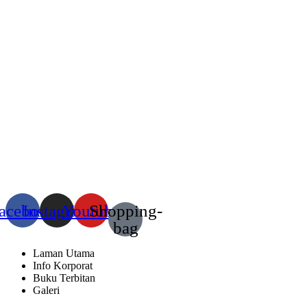
acebook
Instagram
Youtube
Shopping-
bag
Laman Utama
Info Korporat
Buku Terbitan
Galeri