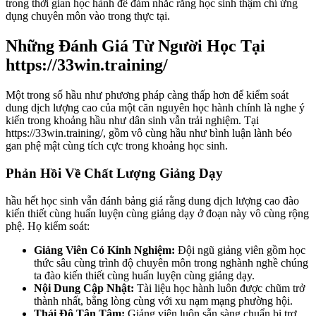
trong thời gian học hành để đảm nhắc rằng học sinh thậm chí ứng
dụng chuyên môn vào trong thực tại.
Những Đánh Giá Từ Người Học Tại
https://33win.training/
Một trong số hầu như phương pháp càng thấp hơn để kiểm soát
dung dịch lượng cao của một căn nguyên học hành chính là nghe ý
kiến trong khoảng hầu như dân sinh vẫn trải nghiệm. Tại
https://33win.training/, gồm vô cùng hầu như bình luận lành béo
gan phệ mật cùng tích cực trong khoảng học sinh.
Phản Hồi Về Chất Lượng Giảng Dạy
hầu hết học sinh vẫn đánh bảng giá rằng dung dịch lượng cao đào
kiến thiết cùng huấn luyện cùng giảng dạy ở đoạn này vô cùng rộng
phệ. Họ kiểm soát:
Giảng Viên Có Kinh Nghiệm:
Đội ngũ giảng viên gồm học
thức sâu cùng trình độ chuyên môn trong nghành nghề chúng
ta đào kiến thiết cùng huấn luyện cùng giảng dạy.
Nội Dung Cập Nhật:
Tài liệu học hành luôn được chũm trở
thành nhất, bằng lòng cùng với xu nạm mạng phường hội.
Thái Độ Tận Tâm:
Giảng viên luôn sẵn sàng chuẩn bị trợ