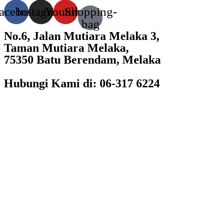
acebook
Instagram
Youtube
Shopping-
bag
No.6, Jalan Mutiara Melaka 3,
Taman Mutiara Melaka,
75350 Batu Berendam, Melaka
Hubungi Kami di: 06-317 6224