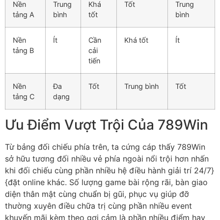
Nền
Trung
Khá
Tốt
Trung
tảng A
bình
tốt
bình
Nền
Ít
Cần
Khá tốt
Ít
tảng B
cải
tiến
Nền
Đa
Tốt
Trung bình
Tốt
tảng C
dạng
Ưu Điểm Vượt Trội Của 789Win
Từ bảng đối chiếu phía trên, ta cứng cáp thấy 789Win
sở hữu tương đối nhiều vẻ phía ngoài nổi trội hơn nhấn
khi đối chiếu cùng phần nhiều hệ điều hành giải trí 24/7}
{đặt online khác. Số lượng game bài rộng rãi, bàn giao
diện thân mật cùng chuẩn bị gũi, phục vụ giúp đỡ
thường xuyên điều chữa trị cùng phần nhiều event
khuyến mãi kèm theo gợi cảm là phần nhiều điểm hay