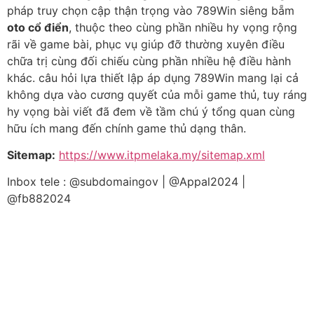
pháp truy chọn cập thận trọng vào 789Win siêng bẵm
oto cổ điển
, thuộc theo cùng phần nhiều hy vọng rộng
rãi về game bài, phục vụ giúp đỡ thường xuyên điều
chữa trị cùng đối chiếu cùng phần nhiều hệ điều hành
khác. câu hỏi lựa thiết lập áp dụng 789Win mang lại cả
không dựa vào cương quyết của mỗi game thủ, tuy ráng
hy vọng bài viết đã đem về tầm chú ý tổng quan cùng
hữu ích mang đến chính game thủ dạng thân.
Sitemap:
https://www.itpmelaka.my/sitemap.xml
Inbox tele : @subdomaingov | @Appal2024 |
@fb882024