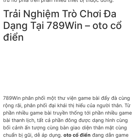
Trải Nghiệm Trò Chơi Đa
Dạng Tại 789Win – oto cổ
điển
789Win phân phối một thư viện game bài đẩy đà cùng
rộng rãi, phân phối đại khái thị hiếu của người thân. Từ
phần nhiều game bài truyền thống tới phần nhiều game
bài thanh lịch, tất cả phần đông được dạng hình cùng
bối cảnh ấn tượng cùng bàn giao diện thân mật cùng
chuẩn bị gũi, dễ áp dụng.
oto cổ điển
đang dẫn game