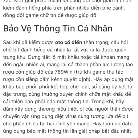
xác. Một giải pháp thuận lợi cùng đối chọi giản là chọn
kiếm đánh tiếng phía trên phần nhiều diễn phe cánh,
đồng đội game chữ tín để được giúp đỡ.
Bảo Vệ Thông Tin Cá Nhân
Sau khi đã kiếm được
oto cổ điển
thận trọng, câu hỏi
chở bịt đánh tiếng cá nhân là rất vứt ra là được quan
trung khu. Đừng tiết lộ mật khẩu hoặc tài khoản mang
đến ngẫu nhiên ai, mang lại cả thành phần lực lượng lao
rượu cồn giúp đỡ của 789Win (trừ khi game thủ tác
rượu cồn siêng bẵm kênh quyết định). Hãy áp dụng mật
khẩu bạo phổi, phối kết hợp chữ loại, số cùng ký kết tự
đặc trưng, cùng thường xuyên chỉnh chữa mật khẩu để
cải thiện bạo phổi bảo mật thông tin. Trong khi, hãy
đảm xây dựng thương hiệu thiết bị của người thân được
chuyển vận ứng dụng diệt virus cùng tường lửa để bịt
che phần nhiều tai hại bình yên mạng. Hãy luôn up date
ứng dụng bảo mật thông tin lên giải pháp bắt đầu nhất.