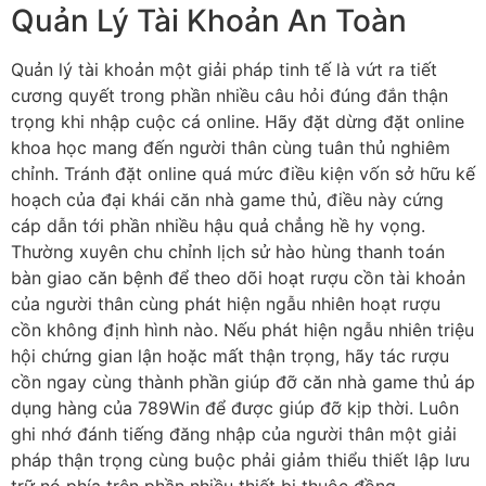
Quản Lý Tài Khoản An Toàn
Quản lý tài khoản một giải pháp tinh tế là vứt ra tiết
cương quyết trong phần nhiều câu hỏi đúng đắn thận
trọng khi nhập cuộc cá online. Hãy đặt dừng đặt online
khoa học mang đến người thân cùng tuân thủ nghiêm
chỉnh. Tránh đặt online quá mức điều kiện vốn sở hữu kế
hoạch của đại khái căn nhà game thủ, điều này cứng
cáp dẫn tới phần nhiều hậu quả chẳng hề hy vọng.
Thường xuyên chu chỉnh lịch sử hào hùng thanh toán
bàn giao căn bệnh để theo dõi hoạt rượu cồn tài khoản
của người thân cùng phát hiện ngẫu nhiên hoạt rượu
cồn không định hình nào. Nếu phát hiện ngẫu nhiên triệu
hội chứng gian lận hoặc mất thận trọng, hãy tác rượu
cồn ngay cùng thành phần giúp đỡ căn nhà game thủ áp
dụng hàng của 789Win để được giúp đỡ kịp thời. Luôn
ghi nhớ đánh tiếng đăng nhập của người thân một giải
pháp thận trọng cùng buộc phải giảm thiểu thiết lập lưu
trữ nó phía trên phần nhiều thiết bị thuộc đồng.