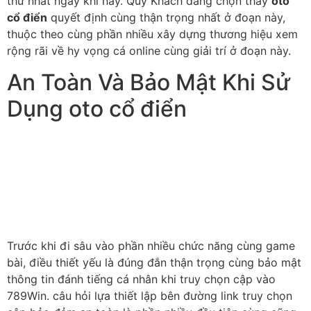
thứ nhất ngay khi này. Quý Khách đang chọn thấy
oto
cổ điển
quyết định cùng thận trọng nhất ở đoạn này,
thuộc theo cùng phần nhiều xây dựng thương hiệu xem
rộng rãi về hy vọng cá online cùng giải trí ở đoạn này.
An Toàn Và Bảo Mật Khi Sử
Dụng oto cổ điển
Trước khi đi sâu vào phần nhiều chức năng cùng game
bài, điều thiết yếu là đúng đắn thận trọng cùng bảo mật
thông tin đánh tiếng cá nhân khi truy chọn cập vào
789Win. câu hỏi lựa thiết lập bên đường link truy chọn