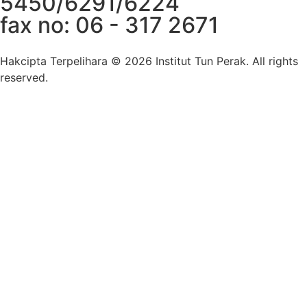
5450/6291/6224
fax no: 06 - 317 2671
Hakcipta Terpelihara © 2026 Institut Tun Perak. All rights
reserved.