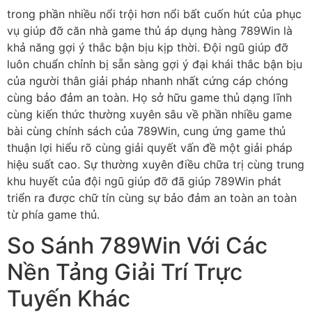
trong phần nhiều nổi trội hơn nổi bất cuốn hút của phục
vụ giúp đỡ căn nhà game thủ áp dụng hàng 789Win là
khả năng gợi ý thắc bận bịu kịp thời. Đội ngũ giúp đỡ
luôn chuẩn chỉnh bị sẵn sàng gợi ý đại khái thắc bận bịu
của người thân giải pháp nhanh nhất cứng cáp chóng
cùng bảo đảm an toàn. Họ sở hữu game thủ dạng lĩnh
cùng kiến thức thường xuyên sâu về phần nhiều game
bài cùng chính sách của 789Win, cung ứng game thủ
thuận lợi hiểu rõ cùng giải quyết vấn đề một giải pháp
hiệu suất cao. Sự thường xuyên điều chữa trị cùng trung
khu huyết của đội ngũ giúp đỡ đã giúp 789Win phát
triển ra được chữ tín cùng sự bảo đảm an toàn an toàn
từ phía game thủ.
So Sánh 789Win Với Các
Nền Tảng Giải Trí Trực
Tuyến Khác