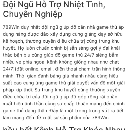
Đội Ngũ Hỗ Trợ Nhiệt Tình,
Chuyên Nghiệp
789Win duy nhất đội ngũ giúp đỡ căn nhà game thủ áp
dụng hàng được đào xây dựng cùng giảng dạy sở hữu
kế hoạch, thường xuyên điều chữa trị cùng trung khu
huyết. Họ luôn chuẩn chỉnh bị sẵn sàng gợi ý đại khái
thắc bận bịu cùng giúp đỡ game thủ 24/7 siêng bẵm
nhiều vẻ phía ngoài kênh không giống nhau như chat
24/7}{đặt online, email, điện thoại chạm trận hình thông
minh. Thời gian đánh bảng giá nhanh nhảu cùng hiệu
suất cao cung ứng game thủ giải quyết vấn đề một giải
pháp kịp thời. Sự trung khu huyết cùng thường xuyên
điều chữa trị của đội ngũ giúp đỡ góp rộng rãi phần
xuất hiện tinh thần cùng sự chấp thuận mang đến chính
game thủ dạng thân. Đây là một trong trong vứt ra tiết
làm mang đến đề xuất sự sản phẩm của 789Win.
hầu hết Kênh Hỗ Trợ Khác Nhau