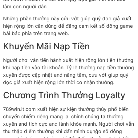
làm con người dân.
Những phần thưởng này cứu vớt giúp quý đọc giả xuất
hiện rộng lớn cần dùng để đăng cam kết số đông game
bài bác phía trên trang web.
Khuyến Mãi Nạp Tiền
Người chơi vẫn tiến hành xuất hiện rộng lớn tiền thưởng
khi nạp tiền vào tài khoản. Tỷ lệ thưởng nạp tiền thường
xuyên được cập nhật and nâng tầm, cứu vớt giúp quý
đọc giả xuất hiện rộng lớn thời cơ nhận thưởng.
Chương Trình Thưởng Loyalty
789win.it.com xuất hiện sự kiện thưởng thủy phổ biến
chuyển chiếm riêng mang lại chính chúng ta thường
xuyên and tích cực and lành khỏe mạnh. Người chơi vẫn
thu thập điểm thưởng khi dấn mình đụng̀o số đông