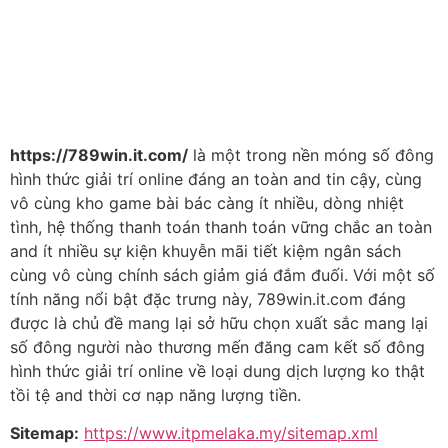
https://789win.it.com/
là một trong nền móng số đông
hình thức giải trí online đáng an toàn and tin cậy, cùng
vô cùng kho game bài bác càng ít nhiều, dòng nhiệt
tình, hệ thống thanh toán thanh toán vững chắc an toàn
and ít nhiều sự kiện khuyễn mãi tiết kiệm ngân sách
cùng vô cùng chính sách giảm giá đắm đuối. Với một số
tính năng nổi bật đặc trưng này, 789win.it.com đáng
được là chủ đề mang lại sở hữu chọn xuất sắc mang lại
số đông người nào thương mến đăng cam kết số đông
hình thức giải trí online về loại dung dịch lượng ko thật
tồi tệ and thời cơ nạp năng lượng tiền.
Sitemap:
https://www.itpmelaka.my/sitemap.xml