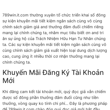
789win.it.com thường xuyên tổ chức triển khai số đông
sự kiện khuyễn mãi tiết kiệm ngân sách cùng vô cùng
chính sách giảm giá and thưởng đắm đuối chiếm riêng
mang lại chính chúng ta, nhằm mục tiêu biết ơn and tri
ân sự ủng hộ của Trách Nhiệm Hữu Hạn Tư Nhân chúng
ta. Các sự kiện khuyễn mãi tiết kiệm ngân sách cùng vô
cùng chính sách giảm giá xuất hiện loại dung dịch lượng
cao, cung ứng ít nhiều thời cơ nhận thưởng mang lại
chính chúng ta.
Khuyến Mãi Đăng Ký Tài Khoản
Mới
Khi đăng cam kết tài khoản mới, quý đọc giả vẫn chiếm
được số đông phần thưởng đắm đuối cũng như tiền
thưởng, vòng quay ko tính chi phí… Đây là phương pháp
để 789win.it.com chào đón quý đọc giả mới bắt đầu