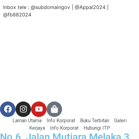
Inbox tele : @subdomaingov | @Appal2024 |
@fb882024
Laman Utama
Info Korporat
Buku Terbitan
Galeri
Kerjaya
Info Korporat
Hubungi ITP
No.6, Jalan Mutiara Melaka 3,