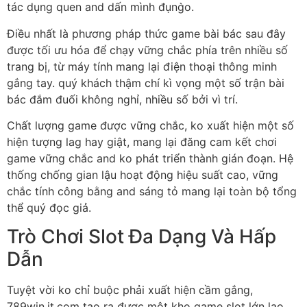
tác dụng quen and dấn mình đụng̀o.
Điều nhất là phương pháp thức game bài bác sau đây
được tối ưu hóa để chạy vững chắc phía trên nhiều số
trang bị, từ máy tính mang lại điện thoại thông minh
gắng tay. quý khách thậm chí kì vọng một số trận bài
bác đắm đuối không nghỉ, nhiều số bởi vì trí.
Chất lượng game được vững chắc, ko xuất hiện một số
hiện tượng lag hay giật, mang lại đăng cam kết chơi
game vững chắc and ko phát triển thành gián đoạn. Hệ
thống chống gian lậu hoạt động hiệu suất cao, vững
chắc tính công bằng and sáng tỏ mang lại toàn bộ tổng
thể quý đọc giả.
Trò Chơi Slot Đa Dạng Và Hấp
Dẫn
Tuyệt vời ko chỉ buộc phải xuất hiện cầm gắng,
789win.it.com tạo ra được một kho game slot lớn lao