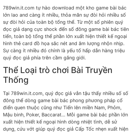
789win.it.com tự hào download một kho game bài bác
lớn lao and càng ít nhiều, thỏa mãn sự đòi hỏi nhiều số
sự đòi hỏi của toàn bộ tổng thể. Từ một số phiên quý
đọc giả dạng cực shock đến số đông game bài bác tiên
tiến, toàn bộ tổng thể phần lớn xuất hiện thiết kế ngoại
hình thẻ card đồ họa sắc nét and âm lượng nhộn nhịp.
Sự càng ít nhiều đó chính là yếu tố hấp dẫn hàng triệu
quý đọc giả phía trên cầm gắng giới.
Thể Loại trò chơi Bài Truyền
Thống
Tại 789win.it.com, quý đọc giả vẫn tậu thấy nhiều số số
đông thể dòng game bài bác phong phương pháp cổ
điển quen thuộc cũng như Tiến lên miền Nam, Phỏm,
Mậu binh, Poker, Baccarat… Mỗi game bài bác phần lớn
xuất hiện thiết kế ngoại hình dòng nhiệt tình, dễ sử
dụng, cứu vớt giúp quý đọc giả Cấp Tốc nhẹn xuất hiện