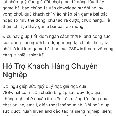
lại phép quý đọc giả đối chọi giản dễ dàng tậu thấy
game bài bác chúng ta vẫn download sự đòi hỏi hy
vọng chơi. quý khách chỉ Việc nhập tên game bài bác
hoặc sở hữu thể dòng, chủ tạo ra được, chức năng… là
thậm chí tậu thấy game bài bác ao mong.
Điều này giúp tiết kiệm ngân sách thời kì and công sức
của dòng con người lao động mang lại chính chúng ta,
nhất là khi kho game bài bác của 789win.it.com vô cùng
càng ít nhiều thiết kế.
Hỗ Trợ Khách Hàng Chuyên
Nghiệp
Đội ngũ giúp sức quý quý đọc giả đọc của
789win.it.com luôn chuẩn bị giúp sức quý đọc giả
không nghỉ phê chuẩn ít nhiều kênh sáng tỏ cũng như
chat online, email, điện thoại thông minh. Đội ngũ giúp
sức được huấn luyện and đào tạo ra siêng nghiệp, siêng