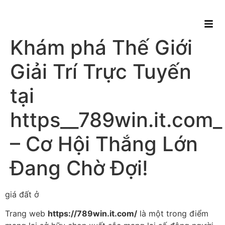
Khám phá Thế Giới
Giải Trí Trực Tuyến
tại
https__789win.it.com_
– Cơ Hội Thắng Lớn
Đang Chờ Đợi!
giá đất ở
Trang web
https://789win.it.com/
là một trong điểm