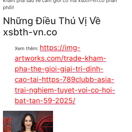
khám phá sâu về cầm giới cơ mà xsbth-vn.co phân
phối!
Những Điều Thú Vị Về
xsbth-vn.co
https://img-
Xem thêm:
artworks.com/trade-kham-
pha-the-gioi-giai-tri-dinh-
cao-tai-https-789clubb-asia-
trai-nghiem-tuyet-voi-co-hoi-
bat-tan-59-2025/