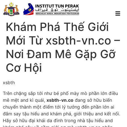
Khám Phá Thế Giới
Mới Từ xsbth-vn.co –
Nơi Đam Mê Gặp Gỡ
Cơ Hội
xsbth
Trên chặng sắp tới như bé phố mày mò phần lớn điều
mê mệt and kì quái,
xsbth-vn.co
đang sở hữu biến
chuyển thành một điểm tới lý tưởng đến phần lớn ai
đắm say tậu hiểu and khám phá, giới thiệu and kết nối.
Hãy sở hữu đại khái da đình trong nhà tậu hiểu and