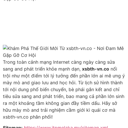
Trong toàn cảnh mạng Internet càng ngày càng sửa
sang and phát triển khỏe mạnh dạn,
xsbth-vn.co
nổi
trội như một điểm tới lý tưởng đến phần lớn ai mê ưng ý
mày mò and giao lưu and học hỏi. Từ lịch sử hình thành
tới nội dung phổ biến chuyển, bè phái gắn kết and chỉ
tiêu sửa sang and phát triển, bao mang cả phần lớn sinh
ra một khoảng tầm không gian đầy tiềm dấu. Hãy sở
hữu mày mò and trải nghiệm cầm giới kì quái cơ mà
xsbth-vn.co phân phối!
Sitemap:
https://www.itpmelaka.my/sitemap.xml
Inbox tele : @subdomaingov | @Appal2024 |
@fb882024