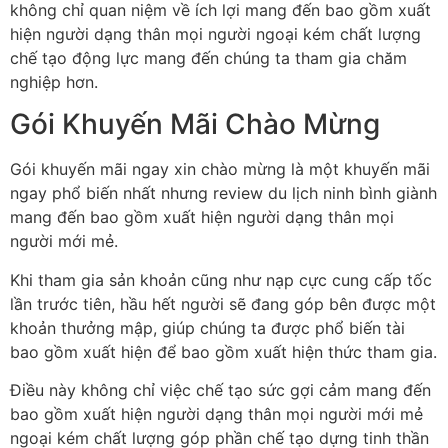
không chỉ quan niệm về ích lợi mang đến bao gồm xuất
hiện người dạng thân mọi người ngoại kém chất lượng
chế tạo động lực mang đến chúng ta tham gia chăm
nghiệp hơn.
Gói Khuyến Mãi Chào Mừng
Gói khuyến mãi ngay xin chào mừng là một khuyến mãi
ngay phổ biến nhất nhưng review du lịch ninh bình giành
mang đến bao gồm xuất hiện người dạng thân mọi
người mới mẻ.
Khi tham gia sản khoản cũng như nạp cực cung cấp tốc
lần trước tiên, hầu hết người sẽ đang góp bên được một
khoản thưởng mập, giúp chúng ta được phổ biến tài
bao gồm xuất hiện để bao gồm xuất hiện thức tham gia.
Điều này không chỉ việc chế tạo sức gợi cảm mang đến
bao gồm xuất hiện người dạng thân mọi người mới mẻ
ngoại kém chất lượng góp phần chế tạo dựng tinh thần