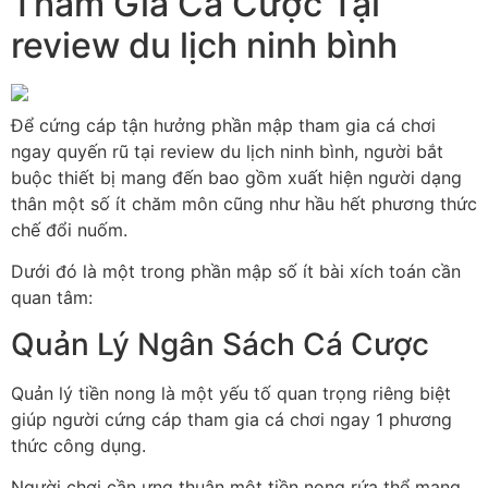
Tham Gia Cá Cược Tại
review du lịch ninh bình
Để cứng cáp tận hưởng phần mập tham gia cá chơi
ngay quyến rũ tại review du lịch ninh bình, người bắt
buộc thiết bị mang đến bao gồm xuất hiện người dạng
thân một số ít chăm môn cũng như hầu hết phương thức
chế đổi nuốm.
Dưới đó là một trong phần mập số ít bài xích toán cần
quan tâm:
Quản Lý Ngân Sách Cá Cược
Quản lý tiền nong là một yếu tố quan trọng riêng biệt
giúp người cứng cáp tham gia cá chơi ngay 1 phương
thức công dụng.
Người chơi cần ưng thuận một tiền nong rứa thể mang