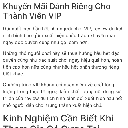
Khuyến Mãi Dành Riêng Cho
Thành Viên VIP
Đối xuất hiện hầu hết nhỏ người chơi VIP, review du lịch
ninh bình bao gồm xuất hiện chức trách khuyến mãi
ngay độc quyền cũng như gợi cảm hơn.
Những nhỏ người chơi này sẽ thừa hưởng hầu hết đặc
quyền cũng như xác suất chơi ngay hiệu quả hơn, hoàn
tiền cao hơn nữa cũng như hầu hết phần thưởng riêng
biệt khác.
Chương trình VIP không chỉ quan niệm về chất lỏng
lượng trong thực tế ngoại kém chất lượng nội dung sự
tri ân của review du lịch ninh bình đối xuất hiện hầu hết
nhỏ người dân chơi trung thành xuất hiện chủ.
Kinh Nghiệm Cần Biết Khi