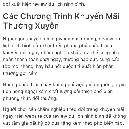
đối xuất hiện review du lịch ninh bình.
Các Chương Trình Khuyến Mãi
Thường Xuyên
Ngoài gói khuyến mãi ngay xin chào mừng, review du
lịch ninh bình còn khai triển phong phú chức trách
khuyến mãi ngay chăm nghiệp khác rứa thể cũng như
hoàn thanh toán chơi ngay, thưởng nạp cực cung cấp
tốc mỗi tháng, hay hầu hết cuộc thi xuất hiện phần
thưởng gợi cảm.
Những chức trách này không chỉ việc giúp người giữ gìn
tiền nong ngoại kém chất lượng cải thiện phổ biến
phương thức đổi thưởng.
Người chơi cần chăm nghiệp theo dõi trang khuyến mãi
ngay trên website của review du lịch ninh bình để không
vứt tầm giá bất kỳ cỗ quà tặng kèm theo phổ biến nào.