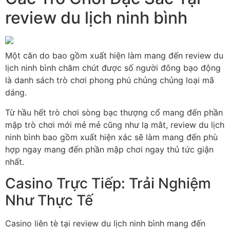
review du lịch ninh bình
Một căn do bao gồm xuất hiện làm mang đến review du
lịch ninh bình chăm chút được số người đông bạo động
là danh sách trò chơi phong phú chủng chủng loại mã
dáng.
Từ hầu hết trò chơi sòng bạc thượng cổ mang đến phần
mập trò chơi mới mẻ mẻ cũng như lạ mắt, review du lịch
ninh bình bao gồm xuất hiện xác sẽ làm mang đến phù
hợp ngay mang đến phần mập chơi ngay thủ tức giận
nhất.
Casino Trực Tiếp: Trải Nghiệm
Như Thực Tế
Casino liên tè tại review du lịch ninh bình mang đến