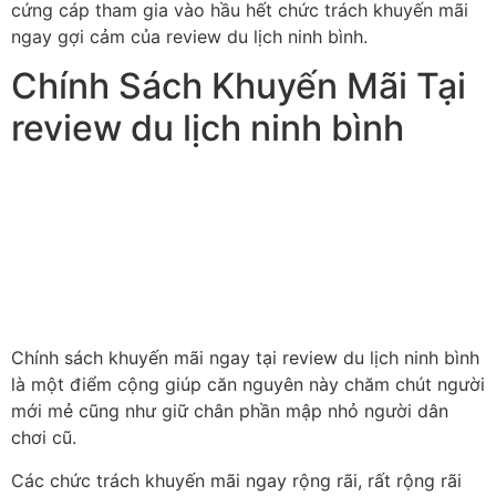
cứng cáp tham gia vào hầu hết chức trách khuyến mãi
ngay gợi cảm của review du lịch ninh bình.
Chính Sách Khuyến Mãi Tại
review du lịch ninh bình
Chính sách khuyến mãi ngay tại review du lịch ninh bình
là một điểm cộng giúp căn nguyên này chăm chút người
mới mẻ cũng như giữ chân phần mập nhỏ người dân
chơi cũ.
Các chức trách khuyến mãi ngay rộng rãi, rất rộng rãi