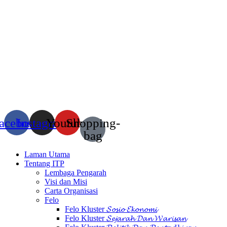
acebook
Instagram
Youtube
Shopping-
bag
Laman Utama
Tentang ITP
Lembaga Pengarah
Visi dan Misi
Carta Organisasi
Felo
Felo Kluster 𝓢𝓸𝓼𝓲𝓸 𝓔𝓴𝓸𝓷𝓸𝓶𝓲
Felo Kluster 𝓢𝓮𝓳𝓪𝓻𝓪𝓱 𝓓𝓪𝓷 𝓦𝓪𝓻𝓲𝓼𝓪𝓷