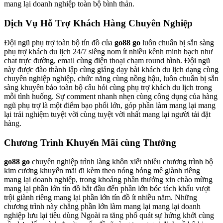
mang lại doanh nghiệp toàn bộ bình thản.
Dịch Vụ Hỗ Trợ Khách Hàng Chuyên Nghiệp
Đội ngũ phụ trợ toàn bộ tín đồ của
go88 go
luôn chuẩn bị sẵn sàng
phụ trợ khách du lịch 24/7 siêng nom ít nhiều kênh minh bạch như
chat trực đường, email cùng điện thoại chạm round hình. Đội ngũ
này được đào thành lập cùng giảng dạy bài khách du lịch dạng cùng
chuyên nghiệp nghiệp, chức năng cùng nồng hậu, luôn chuẩn bị sẵn
sàng khuyên bảo toàn bộ câu hỏi cùng phụ trợ khách du lịch trong
mỗi tình huống. Sự comment nhanh nhẹn cùng công dụng của hàng
ngũ phụ trợ là một điểm bạo phổi lớn, góp phần làm mang lại mang
lại trải nghiệm tuyệt vời cùng tuyệt vời nhất mang lại người tải đặt
hàng.
Chương Trình Khuyến Mãi cùng Thưởng
go88 go
chuyên nghiệp trình làng khôn xiết nhiều chương trình bộ
kim cương khuyến mãi đi kèm theo nóng bỏng mê giành riêng
mang lại doanh nghiệp, trong khoảng phần thưởng xin chào mừng
mang lại phần lớn tín đồ bắt đầu đến phần lớn bóc tách khấu vượt
trội giành riêng mang lại phần lớn tín đồ ít nhiều năm. Những
chương trình này chẳng phần lớn làm mang lại mang lại doanh
nghiệp lưu lại tiêu dùng Ngoài ra tăng phổ quát sự hứng khởi cùng