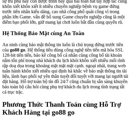
sự trù phú này còn được trình bày qua bài toán bắt tay hợp tác cùng
khôn xiết khôn xiết ít nhiều chuyên nghiệp bệnh vụ game đứng
trước tiên nhân kiểu dáng, cao nhã công phổ quát công vì trong
phần lớn Game. vấn đề bổ sung Game chuyên nghiệp cũng là một
điểm bạo phổi lớn, giữ mang lại chơi luôn bắt đầu cùng quyến rũ.
Hệ Thống Bảo Mật cùng An Toàn
An ninh cùng bảo mật thông tin luôn là chú trọng đứng trước tiên
của
go88 go
. Hệ thống tiêu dùng công nghệ tiên tiến mã hóa SSL
128-bit tiên tiến, bảo kê công bố cá nhân cùng công bố tài khoản
nằm tổn phí trong nhà khách du lịch khỏi khôn xiết nhiều mối rình
rập doạ dọa trong khoảng mặt mặt mặt cạnh. ngoại nhái, trang web
tuân hành khôn xiết nhiều qui định hà khắc về bảo mật thông tin tài
liệu, lành bạo phổi sự yên thân tuyệt đối tuyệt vời mang lại người tải
đặt hàng. Hỗ trợ toàn bộ tín đồ 24/7 cũng chuẩn bị sẵn sàng khuyên
bảo toàn bộ câu hỏi cùng phụ trợ khách du lịch trong tình trạng tất
cả trục trặc.
Phương Thức Thanh Toán cùng Hỗ Trợ
Khách Hàng tại go88 go