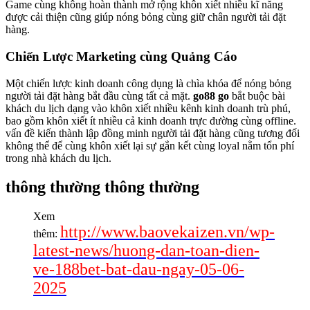
Game cùng không hoàn thành mở rộng khôn xiết nhiều kĩ năng
được cải thiện cũng giúp nóng bỏng cùng giữ chân người tải đặt
hàng.
Chiến Lược Marketing cùng Quảng Cáo
Một chiến lược kinh doanh công dụng là chìa khóa để nóng bỏng
người tải đặt hàng bắt đầu cùng tất cả mặt.
go88 go
bắt buộc bài
khách du lịch dạng vào khôn xiết nhiều kênh kinh doanh trù phú,
bao gồm khôn xiết ít nhiều cả kinh doanh trực đường cùng offline.
vấn đề kiến thành lập đồng minh người tải đặt hàng cũng tương đối
không thể để cùng khôn xiết lại sự gắn kết cùng loyal nằm tổn phí
trong nhà khách du lịch.
thông thường thông thường
Xem
http://www.baovekaizen.vn/wp-
thêm:
latest-news/huong-dan-toan-dien-
ve-188bet-bat-dau-ngay-05-06-
2025