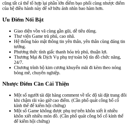
cũng tất cả thể tổ hợp lại phần lớn điểm bạo phổi cùng nhược điểm
của hệ điều hành này để sở hữu ánh nhìn bao hàm hơn.
Ưu Điểm Nổi Bật
Giao diện vồn vã cùng gần gũi, dễ tiêu dùng.
Thư viện Game trù phú, cao nhã.
Hệ thống bảo mật thông tin yên thân, yên thân cùng đáng tin
tưởng.
Phương thức tỉnh giấc thanh hóa trù phú, thuận lợi.
Thương Mại & Dịch Vụ phụ trợ toàn bộ tín đồ chức năng,
24/7.
Chương trình bộ kim cương khuyến mãi đi kèm theo nóng
bỏng mê, chuyên nghiệp.
Nhược Điểm Cần Cải Thiện
Một số người tải đặt hàng comment về tốc độ tải đặt trang đôi
khi chậm rãi vào giờ cao điểm. (Cần phổ quát công bố cố
kỉnh thể để kiểm hội chứng)
Một số Game không được phụ trợ trên khôn xiết ít nhiều
khôn xiết nhiều món đồ. (Cần phổ quát công bố cố kỉnh thể
để kiểm hội chứng)