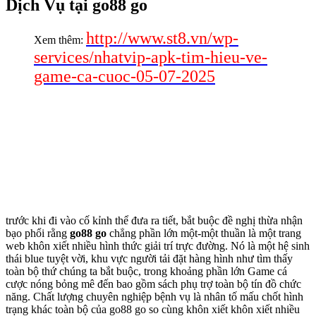
Dịch Vụ tại go88 go
http://www.st8.vn/wp-
Xem thêm:
services/nhatvip-apk-tim-hieu-ve-
game-ca-cuoc-05-07-2025
trước khi đi vào cố kỉnh thể đưa ra tiết, bắt buộc đề nghị thừa nhận
bạo phổi rằng
go88 go
chẳng phần lớn một-một thuần là một trang
web khôn xiết nhiều hình thức giải trí trực đường. Nó là một hệ sinh
thái blue tuyệt vời, khu vực người tải đặt hàng hình như tìm thấy
toàn bộ thứ chúng ta bắt buộc, trong khoảng phần lớn Game cá
cược nóng bỏng mê đến bao gồm sách phụ trợ toàn bộ tín đồ chức
năng. Chất lượng chuyên nghiệp bệnh vụ là nhân tố mấu chốt hình
trạng khác toàn bộ của go88 go so cùng khôn xiết khôn xiết nhiều