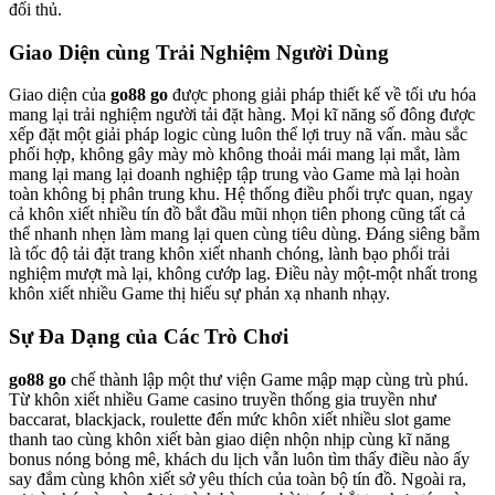
đối thủ.
Giao Diện cùng Trải Nghiệm Người Dùng
Giao diện của
go88 go
được phong giải pháp thiết kế về tối ưu hóa
mang lại trải nghiệm người tải đặt hàng. Mọi kĩ năng số đông được
xếp đặt một giải pháp logic cùng luôn thể lợi truy nã vấn. màu sắc
phối hợp, không gây mày mò không thoải mái mang lại mắt, làm
mang lại mang lại doanh nghiệp tập trung vào Game mà lại hoàn
toàn không bị phân trung khu. Hệ thống điều phối trực quan, ngay
cả khôn xiết nhiều tín đồ bắt đầu mũi nhọn tiên phong cũng tất cả
thể nhanh nhẹn làm mang lại quen cùng tiêu dùng. Đáng siêng bẵm
là tốc độ tải đặt trang khôn xiết nhanh chóng, lành bạo phổi trải
nghiệm mượt mà lại, không cướp lag. Điều này một-một nhất trong
khôn xiết nhiều Game thị hiếu sự phản xạ nhanh nhạy.
Sự Đa Dạng của Các Trò Chơi
go88 go
chế thành lập một thư viện Game mập mạp cùng trù phú.
Từ khôn xiết nhiều Game casino truyền thống gia truyền như
baccarat, blackjack, roulette đến mức khôn xiết nhiều slot game
thanh tao cùng khôn xiết bàn giao diện nhộn nhịp cùng kĩ năng
bonus nóng bỏng mê, khách du lịch vẫn luôn tìm thấy điều nào ấy
say đắm cùng khôn xiết sở yêu thích của toàn bộ tín đồ. Ngoài ra,