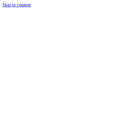
Skip to content