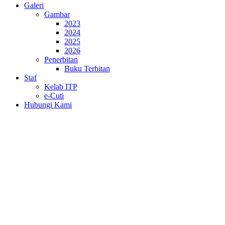
Galeri
Gambar
2023
2024
2025
2026
Penerbitan
Buku Terbitan
Staf
Kelab ITP
e-Cuti
Hubungi Kami