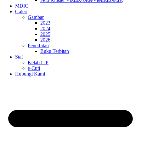
Felo Kluster 𝓟𝓸𝓵𝓲𝓽𝓲𝓴 𝓓𝓪𝓷 𝓟𝓮𝓷𝓽𝓪𝓭𝓫𝓲𝓻𝓪𝓷
MDIC
Galeri
Gambar
2023
2024
2025
2026
Penerbitan
Buku Terbitan
Staf
Kelab ITP
e-Cuti
Hubungi Kami