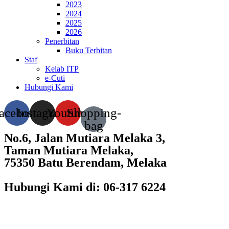
2023
2024
2025
2026
Penerbitan
Buku Terbitan
Staf
Kelab ITP
e-Cuti
Hubungi Kami
acebook
Instagram
Youtube
Shopping-
bag
No.6, Jalan Mutiara Melaka 3,
Taman Mutiara Melaka,
75350 Batu Berendam, Melaka
Hubungi Kami di: 06-317 6224