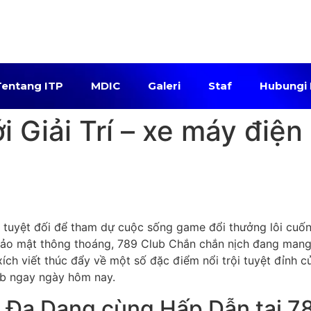
Tentang ITP
MDIC
Galeri
Staf
Hubungi
 Giải Trí – xe máy điện
g tuyệt đối để tham dự cuộc sống game đổi thưởng lôi cuố
 bảo mật thông thoáng, 789 Club Chắn chắn nịch đang mang 
i xích viết thúc đẩy về một số đặc điểm nổi trội tuyệt đỉnh
ub ngay ngày hôm nay.
 Đa Dạng cùng Hấp Dẫn tại 7