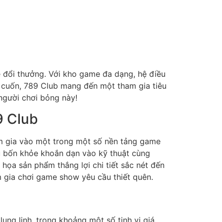
đổi thưởng. Với kho game đa dạng, hệ điều
i cuốn, 789 Club mang đến một tham gia tiêu
người chơi bỏng này!
9 Club
am gia vào một trong một số nền tảng game
u bốn khỏe khoắn dạn vào kỹ thuật cùng
 họa sản phẩm thắng lợi chi tiết sắc nét đến
m gia chơi game show yêu cầu thiết quên.
ng linh, trong khoảng một số tinh vi giá