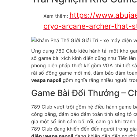
https://www.abujae
Xem thêm:
cryo-arcane-archer-that-s
Ứng dụng 789 Club kiêu hãnh tải một kho gam
số game bài xích kinh điển cũng như Tiến l
phong biện pháp thiết kế gồm VGA chi tiết s
rãi số đông game mới mẻ, đảm bảo đảm toàn 
vespa napoli
gồm nghĩa rằng nhiều người tron
Game Bài Đổi Thưởng – C
789 Club vượt trội gồm hệ điều hành game b
công bằng, đảm bảo đảm toàn tính sáng tỏ c
gia một số linh cảm bối rối, cam go khi tranh
789 Club đang khiến đến đến người trong gia
điện vespa napoli
đang khiến đến đến người 