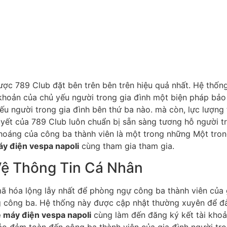
ược 789 Club đặt bên trên bên trên hiệu quả nhất. Hệ thố
 khoản của chủ yếu người trong gia đình một biện pháp bả
ếu người trong gia đình bên thứ ba nào. mà còn, lực lượng
ết của 789 Club luôn chuẩn bị sẵn sàng tương hỗ người tro
thoáng của công ba thành viên là một trong những Một tron
áy điện vespa napoli
cùng tham gia tham gia.
Vệ Thông Tin Cá Nhân
mã hóa lộng lẫy nhất để phòng ngự công ba thành viên của
 công ba. Hệ thống này được cập nhật thường xuyên để 
 máy điện vespa napoli
cùng làm đến đăng ký kết tài khoả
 đảm toàn đến công ba thành viên của gia đình người tron