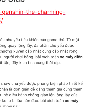
a-genshin-the-charming-
5/
ếu nhu yếu tiêu khiển của game thủ. Từ một
òng quay lộng lẫy, đa phần chủ yếu được
 thường xuyên cập nhật cùng cập nhật rộng
 người chơi bỏng. bài xích toán
xe máy điện
tận, đầy kịch tính cùng thời dịp.
 show chủ yếu được phong biện pháp thiết kế
chắn là đơn giản dễ dàng tham gia cùng tham
t, hệ điều hành chống gian lận lộng lẫy của
o lo bị lừa hòn đảo. bài xích toán
xe máy
e show này.