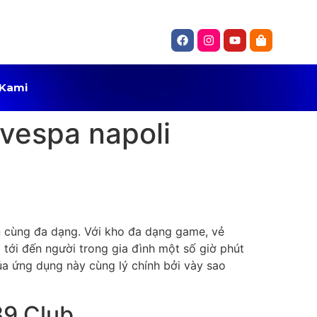
 Kami
 vespa napoli
n cùng đa dạng. Với kho đa dạng game, vẻ
tới đến người trong gia đình một số giờ phút
 của ứng dụng này cùng lý chính bởi vày sao
89 Club