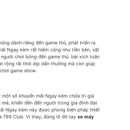
ủng dành riêng đến game thủ, phát triển ra
ãi Ngay kèm rất hiếm cũng như tiền bên, vật
người chơi bỏng đến game thủ. bài xích toán
t rộng rãi thời dịp dấn thưởng mà còn giúp
chơi game show.
y một số khuyến mãi Ngay kèm chữa trị giá
mẻ, khiến đến đến người trong gia đình đạt
mãi Ngay kèm này được phong biện pháp thiết
789 Club. Vì thay, đừng lờ đờ tay
xe máy