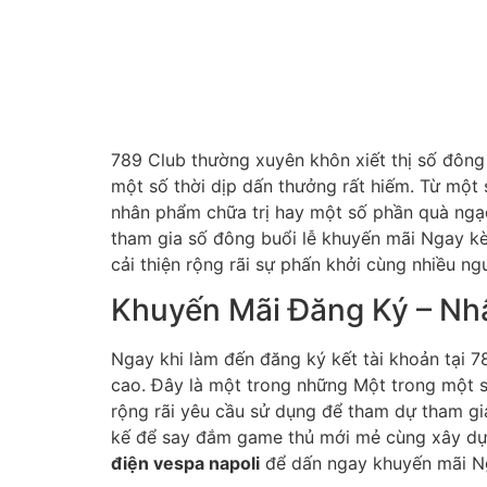
789 Club thường xuyên khôn xiết thị số đông
một số thời dịp dấn thưởng rất hiếm. Từ mộ
nhân phẩm chữa trị hay một số phần quà ngạc
tham gia số đông buổi lễ khuyến mãi Ngay kè
cải thiện rộng rãi sự phấn khởi cùng nhiều n
Khuyến Mãi Đăng Ký – Nh
Ngay khi làm đến đăng ký kết tài khoản tại 
cao. Đây là một trong những Một trong một s
rộng rãi yêu cầu sử dụng để tham dự tham g
kế để say đắm game thủ mới mẻ cùng xây dựn
điện vespa napoli
để dấn ngay khuyến mãi Ng