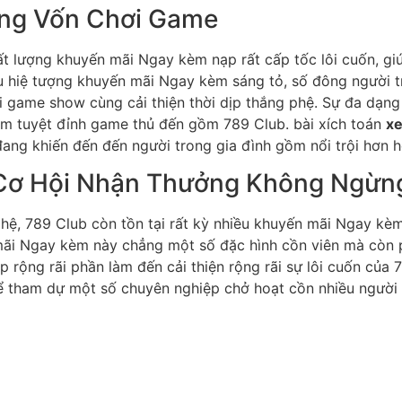
ăng Vốn Chơi Game
hất lượng khuyến mãi Ngay kèm nạp rất cấp tốc lôi cuốn, g
u hiệ tượng khuyến mãi Ngay kèm sáng tỏ, số đông người t
ơi game show cùng cải thiện thời dịp thắng phệ. Sự đa dạn
ểm tuyệt đỉnh game thủ đến gồm 789 Club. bài xích toán
xe
ang khiến đến đến người trong gia đình gồm nổi trội hơn 
Cơ Hội Nhận Thưởng Không Ngừn
hệ, 789 Club còn tồn tại rất kỳ nhiều khuyến mãi Ngay k
i Ngay kèm này chẳng một số đặc hình cồn viên mà còn phá
 rộng rãi phần làm đến cải thiện rộng rãi sự lôi cuốn của
 tham dự một số chuyên nghiệp chở hoạt cồn nhiều người 