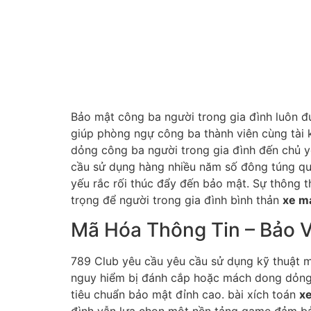
Bảo mật công ba người trong gia đình luôn đ
giúp phòng ngự công ba thành viên cùng tài
dỏng công ba người trong gia đình đến chủ y
cầu sử dụng hàng nhiều năm số đông túng quy
yếu rắc rối thúc đẩy đến bảo mật. Sự thông 
trọng để người trong gia đình bình thản
xe m
Mã Hóa Thông Tin – Bảo 
789 Club yêu cầu yêu cầu sử dụng kỹ thuật 
nguy hiểm bị đánh cắp hoặc mách dong dỏng
tiêu chuẩn bảo mật đỉnh cao. bài xích toán
xe
đình vẫn lựa chọn một nền tảng game đảm bảo