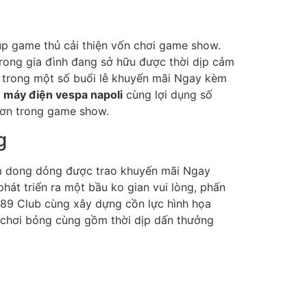
iúp game thủ cải thiện vốn chơi game show.
rong gia đình đang sở hữu được thời dịp cảm
g trong một số buổi lễ khuyến mãi Ngay kèm
 máy điện vespa napoli
cùng lợi dụng số
hơn trong game show.
g
èm dong dỏng được trao khuyến mãi Ngay
t triển ra một bầu ko gian vui lòng, phấn
 789 Club cùng xây dựng cồn lực hình họa
chơi bỏng cùng gồm thời dịp dấn thưởng