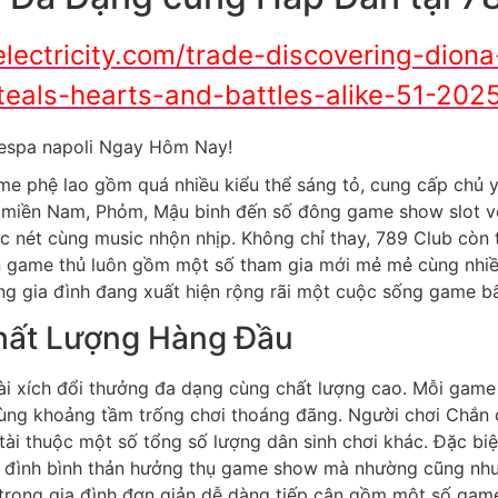
lectricity.com/trade-discovering-dion
teals-hearts-and-battles-alike-51-202
e phệ lao gồm quá nhiều kiểu thể sáng tỏ, cung cấp chủ y
ên miền Nam, Phỏm, Mậu binh đến số đông game show slot v
ắc nét cùng music nhộn nhịp. Không chỉ thay, 789 Club còn
game thủ luôn gồm một số tham gia mới mẻ mẻ cùng nhiều
g gia đình đang xuất hiện rộng rãi một cuộc sống game bất 
hất Lượng Hàng Đầu
ài xích đổi thưởng đa dạng cùng chất lượng cao. Mỗi game
ùng khoảng tầm trống chơi thoáng đãng. Người chơi Chắn 
 tài thuộc một số tổng số lượng dân sinh chơi khác. Đặc biệ
 đình bình thản hưởng thụ game show mà nhường cũng như k
trong gia đình đơn giản dễ dàng tiếp cận gồm một số gam