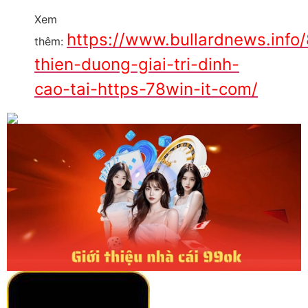
Xem
https://www.bullardnews.info
thêm:
thien-duong-giai-tri-dinh-
cao-tai-https-78win-it-com/