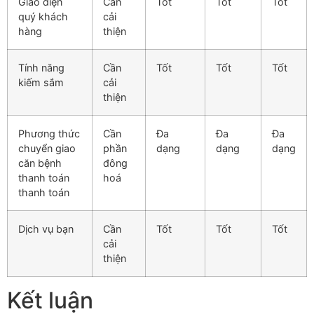
Giao diện
Cần
Tốt
Tốt
Tốt
quý khách
cải
hàng
thiện
Tính năng
Cần
Tốt
Tốt
Tốt
kiếm sắm
cải
thiện
Phương thức
Cần
Đa
Đa
Đa
chuyển giao
phần
dạng
dạng
dạng
căn bệnh
đông
thanh toán
hoá
thanh toán
Dịch vụ bạn
Cần
Tốt
Tốt
Tốt
cải
thiện
Kết luận