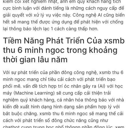
kiểm coi xét nghiêm nhặt, anh em quý khách hàng tích
cực bình luận với đánh tiếng là những cách nguy cấp để
giải quyết với xử lý vụ việc này. Công nghệ AI cũng biển
hết sẽ mang thể được ứng dụng để phát hiện với chống
lại thông báo lệch lạc 1 cách càng thấp hơn.
Tiềm Năng Phát Triển Của xsmb
thu 6 minh ngoc trong khoảng
thời gian lâu năm
Với sự phát triển của phần đông công nghệ, xsmb thu 6
minh ngoc mang chỉ tiêu cải cách với phát triển bạo
phổi mẽ. vấn đề tích hợp trí óc nhân gây ra (AI) với học
máy (Machine Learning) sẽ cung cấp cải thiện trải
nghiệm quý khách hàng, cá nhân hóa thông báo với nhà
kiến đề xuất hình dạng hình dạng sản phẩm hợp lý với
bắt buộc chăng. xsmb thu 6 minh ngoc sẽ mang thể cải
cách với phát triển số đông chức năng cũng như
chatbot cung trung học phổ thông̣n phần đông lúc, xem