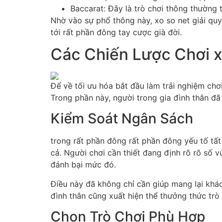
Baccarat: Đây là trò chơi thông thường t
Nhờ vào sự phổ thông này, xo so net giải quy
tới rất phần đông tay cược già đời.
Các Chiến Lược Chơi x
Để về tối ưu hóa bắt đầu làm trải nghiệm c
Trong phần này, người trong gia đình thân đã
Kiểm Soát Ngân Sách
trong rất phần đông rất phần đông yếu tố tất
cả. Người chơi cần thiết đang định rõ rõ số v
đánh bại mức đó.
Điều này đã không chỉ cần giúp mang lại khá
đình thân cũng xuất hiện thể thưởng thức tr
Chọn Trò Chơi Phù Hợp