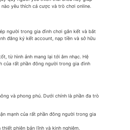
nào yêu thích cá cược và trò chơi online.
p người trong gia đình chơi gắn kết và bắt
hành đăng ký kết account, nạp tiền và sở hữu
tốt, từ hình ảnh mang lại tới âm nhạc. Hệ
h của rất phần đông người trong gia đình
hông và phong phú. Dưới chính là phần đa trò
 nhận mạnh của rất phần đông người trong gia
 thiết phiên bản lĩnh và kinh nghiệm.