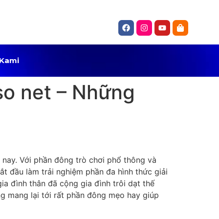
 Kami
so net – Những
n nay. Với phần đông trò chơi phổ thông và
t đầu làm trải nghiệm phần đa hình thức giải
gia đình thân đã cộng gia đình trôi dạt thế
ỏng mang lại tới rất phần đông mẹo hay giúp