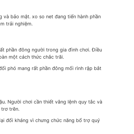
ng và bảo mật. xo so net đang tiến hành phần
̀m trải nghiệm.
t phần đông người trong gia đình chơi. Điều
àn một cách thức chắc trãi.
đối phó mang rất phần đông mối rình rập bắt
u. Người chơi cần thiết vâng lệnh quy tắc và
trơ trẽn.
 lại đối kháng vì chưng chức năng bổ trợ quý