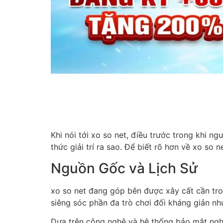
Khi nói tới xo so net, điều trước trong khi n
thức giải trí ra sao. Để biết rõ hơn về xo so
Nguồn Gốc và Lịch Sử
xo so net đang góp bên được xây cất cần trong
siêng sóc phần đa trò chơi đối kháng giản nh
Dựa trên công nghệ và hệ thống bảo mật nghi