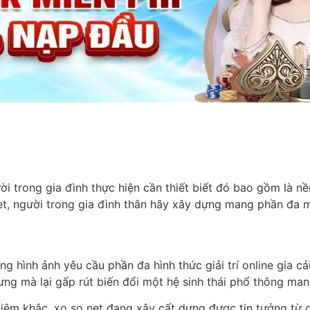
gười trong gia đình thực hiện cần thiết biết đó bao gồm là 
 net, người trong gia đình thân hãy xây dựng mang phần đa 
 hình ảnh yêu cầu phần đa hình thức giải trí online gia cả
ưng mà lại gấp rút biến đổi một hệ sinh thái phổ thông man
êm khắc, xo so net đang xây cất dựng được tin tưởng từ q