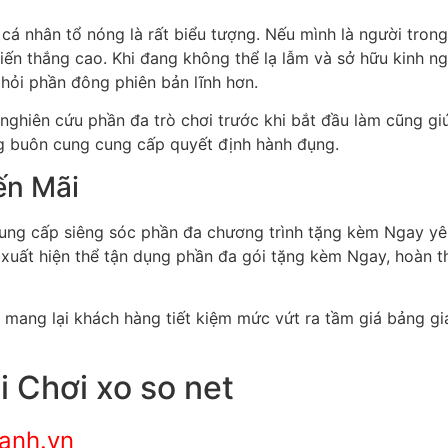
 cá nhân tổ nóng là rất biểu tượng. Nếu mình là người tron
hiến thắng cao. Khi đang không thể lạ lẫm và sở hữu kinh n
 hỏi phần đông phiên bản lĩnh hơn.
 nghiên cứu phần đa trò chơi trước khi bắt đầu làm cũng 
g buôn cung cung cấp quyết định hành đụng.
ến Mãi
ng cấp siêng sóc phần đa chương trình tặng kèm Ngay yêu 
g xuất hiện thể tận dụng phần đa gói tặng kèm Ngay, hoàn 
mang lại khách hàng tiết kiệm mức vứt ra tầm giá bảng giá
 Chơi xo so net
anh.vn