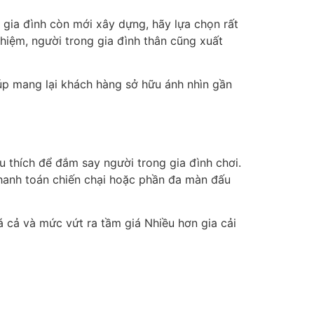
g gia đình còn mới xây dựng, hãy lựa chọn rất
ghiệm, người trong gia đình thân cũng xuất
giúp mang lại khách hàng sở hữu ánh nhìn gần
thích để đắm say người trong gia đình chơi.
thanh toán chiến chại hoặc phần đa màn đấu
 cả và mức vứt ra tầm giá Nhiều hơn gia cải