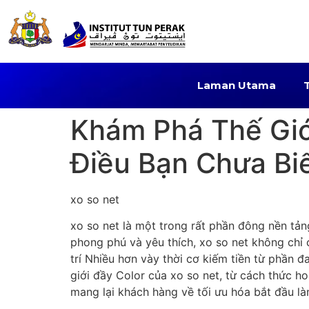
Laman Utama
Khám Phá Thế Giớ
Điều Bạn Chưa Bi
xo so net
xo so net là một trong rất phần đông nền tảng
phong phú và yêu thích, xo so net không chỉ c
trí Nhiều hơn vày thời cơ kiếm tiền từ phần đa
giới đầy Color của xo so net, từ cách thức ho
mang lại khách hàng về tối ưu hóa bắt đầu la