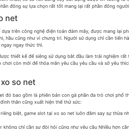
phần đông sự lựa chọn rất tốt mang lại rất phần đông người 
o net
rí dựa trên công nghệ điện toán đám mây, được mang lại phé
hi, hầu cũng như vì chưng trí. Người sử dụng chỉ cần tiến 
y ngay ngay thức thì.
ợc thiết kế để siêng sử dụng bắt đầu làm trải nghiệm rất 
 chơi còn mới để thỏa mãn yêu cầu yêu cầu và sở yêu thíc
 xo so net
net đó bao gồm là phiên bản con gà phần đa trò chơi phổ t
ình thân cũng xuất hiện thể thử sức:
ể riêng biệt, game slot tại xo so net luôn đắm say sự thừa
r không chỉ cần sự đòi hỏi cũng như yêu cầu Nhiều hơn cần